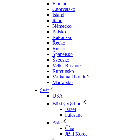
Francie
Chorvatsko
Island
Itálie
Německo
Polsko
Rakousko
Řecko
Rusko
Španělsko
Švédsko
Velká Británie
Rumunsko
Válka na Ukrajině
Maďarsko
Svět
USA
Blízký východ
Izrael
Palestina
Asie
Čína
Jižní Korea