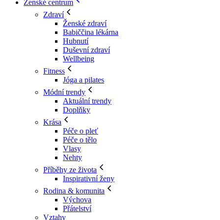
Ženské centrum
Zdraví
Ženské zdraví
Babiččina lékárna
Hubnutí
Duševní zdraví
Wellbeing
Fitness
Jóga a pilates
Módní trendy
Aktuální trendy
Doplňky
Krása
Péče o pleť
Péče o tělo
Vlasy
Nehty
Příběhy ze života
Inspirativní ženy
Rodina & komunita
Výchova
Přátelství
Vztahy