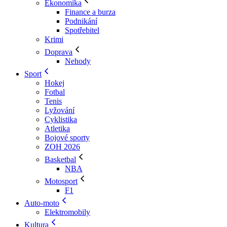
Ekonomika
Finance a burza
Podnikání
Spotřebitel
Krimi
Doprava
Nehody
Sport
Hokej
Fotbal
Tenis
Lyžování
Cyklistika
Atletika
Bojové sporty
ZOH 2026
Basketbal
NBA
Motosport
F1
Auto-moto
Elektromobily
Kultura