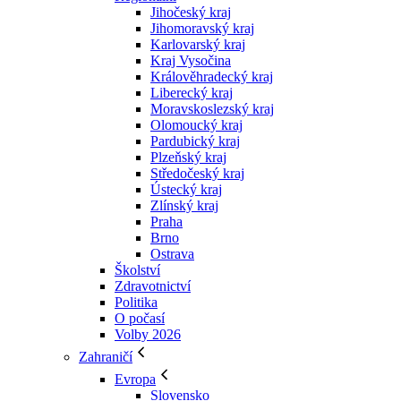
Jihočeský kraj
Jihomoravský kraj
Karlovarský kraj
Kraj Vysočina
Králověhradecký kraj
Liberecký kraj
Moravskoslezský kraj
Olomoucký kraj
Pardubický kraj
Plzeňský kraj
Středočeský kraj
Ústecký kraj
Zlínský kraj
Praha
Brno
Ostrava
Školství
Zdravotnictví
Politika
O počasí
Volby 2026
Zahraničí
Evropa
Slovensko