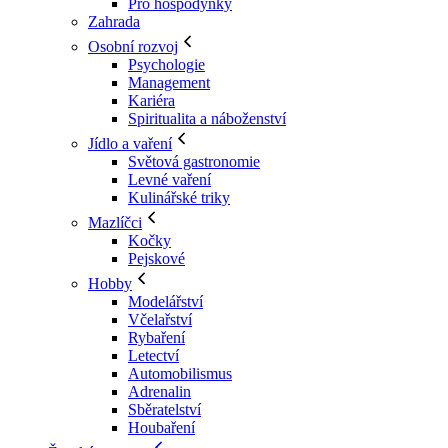
Pro hospodyňky
Zahrada
Osobní rozvoj
Psychologie
Management
Kariéra
Spiritualita a náboženství
Jídlo a vaření
Světová gastronomie
Levné vaření
Kulinářské triky
Mazlíčci
Kočky
Pejskové
Hobby
Modelářství
Včelařství
Rybaření
Letectví
Automobilismus
Adrenalin
Sběratelství
Houbaření