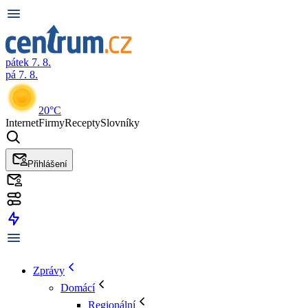
pátek 7. 8.
pá 7. 8.
20°C
Internet
Firmy
Recepty
Slovníky
Přihlášení
Zprávy
Domácí
Regionální