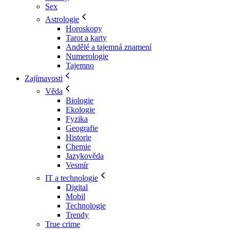
Sex
Astrologie
Horoskopy
Tarot a karty
Andělé a tajemná znamení
Numerologie
Tajemno
Zajímavosti
Věda
Biologie
Ekologie
Fyzika
Geografie
Historie
Chemie
Jazykověda
Vesmír
IT a technologie
Digital
Mobil
Technologie
Trendy
True crime