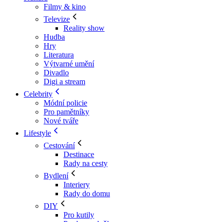
Filmy & kino
Televize
Reality show
Hudba
Hry
Literatura
Výtvarné umění
Divadlo
Digi a stream
Celebrity
Módní policie
Pro pamětníky
Nové tváře
Lifestyle
Cestování
Destinace
Rady na cesty
Bydlení
Interiery
Rady do domu
DIY
Pro kutily