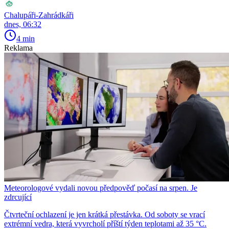
Chalupáři-Zahrádkáři
dnes, 06:32
4 min
Reklama
Meteorologové vydali novou předpověď počasí na srpen. Je
zdrcující
Čtvrteční ochlazení je jen krátká přestávka. Od soboty se vrací
extrémní vedra, která vyvrcholí příští týden teplotami až 35 °C.