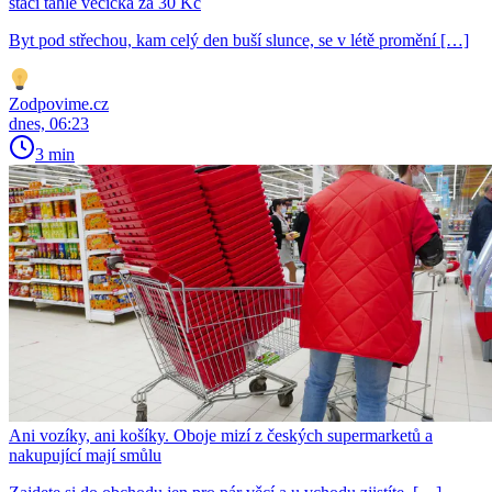
stačí tahle věcička za 30 Kč
Byt pod střechou, kam celý den buší slunce, se v létě promění […]
Zodpovime.cz
dnes, 06:23
3 min
Ani vozíky, ani košíky. Oboje mizí z českých supermarketů a
nakupující mají smůlu