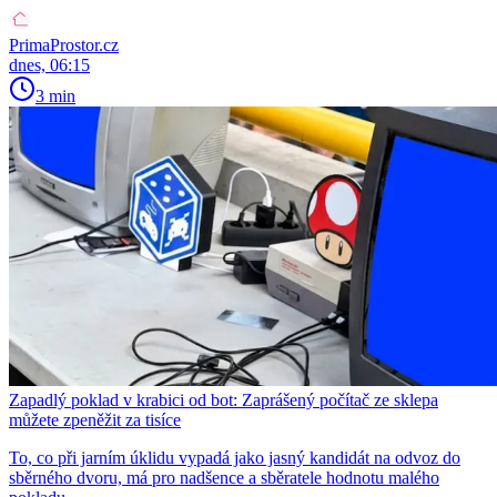
PrimaProstor.cz
dnes, 06:15
3 min
Zapadlý poklad v krabici od bot: Zaprášený počítač ze sklepa
můžete zpeněžit za tisíce
To, co při jarním úklidu vypadá jako jasný kandidát na odvoz do
sběrného dvoru, má pro nadšence a sběratele hodnotu malého