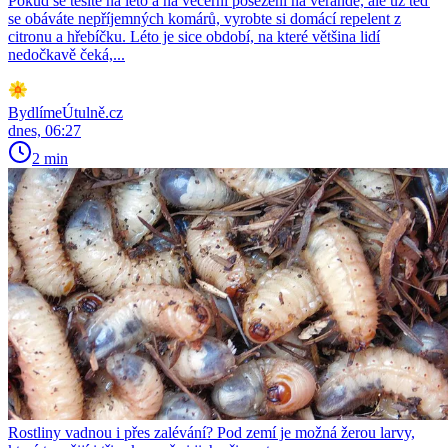
Pokud se těšíte na léto a na večerní posezení na verandě, ale už teď
se obáváte nepříjemných komárů, vyrobte si domácí repelent z
citronu a hřebíčku. Léto je sice období, na které většina lidí
nedočkavě čeká,...
BydlímeÚtulně.cz
dnes, 06:27
2 min
Rostliny vadnou i přes zalévání? Pod zemí je možná žerou larvy,