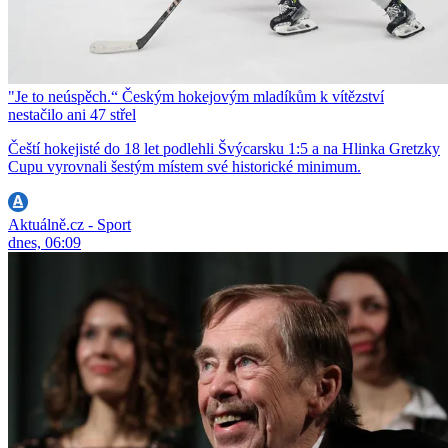
"Je to neúspěch.“ Českým hokejovým mladíkům k vítězství
nestačilo ani 47 střel
Čeští hokejisté do 18 let podlehli Švýcarsku 1:5 a na Hlinka Gretzky
Cupu vyrovnali šestým místem své historické minimum.
Aktuálně.cz - Sport
dnes, 06:09