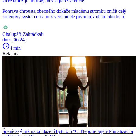
které tam žijí i tři roky, než si jich všimnete
Ponrava chrousta obecného dokáže mladému stromku zničit celý
kořenový systém dřív, než si všimnete prvního vadnoucího listu.
Chalupáři-Zahrádkáři
dnes, 06:24
4 min
Reklama
Španělský trik na ochlazení bytu o 6 °C. Nepotřebujete klimatizaci a