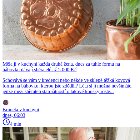
Měla ji v kuchyni každá druhá žena, dnes za tuhle formu na
bábovku dávají sběratelé až 5 000 Kč
Schovává se vám v kredenci nebo někde ve sklepě těžká kovová
forma na bábovku, kterou jste zdědili? Léta si jí možná nevšímáte,
jenže mezi sběrateli starožitností o takové kousky roste...
Bruneta v kuchyni
dnes, 06:03
4 min