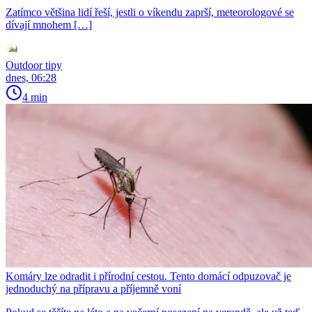
Zatímco většina lidí řeší, jestli o víkendu zaprší, meteorologové se
dívají mnohem […]
Outdoor tipy
dnes, 06:28
4 min
Komáry lze odradit i přírodní cestou. Tento domácí odpuzovač je
jednoduchý na přípravu a příjemně voní