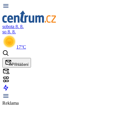
sobota 8. 8.
so 8. 8.
17°C
Přihlášení
Reklama