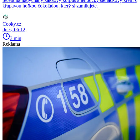
recept na nadýchaný kakaový korpus a lehoučký šlehačkový krém s
křupavou hořkou čokoládou, který si zamilujete.
Cooky.cz
dnes, 06:12
3 min
Reklama