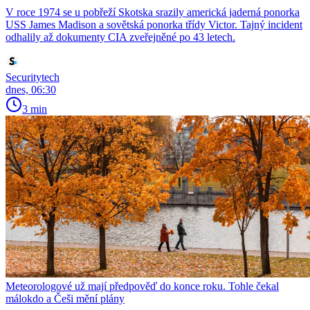
V roce 1974 se u pobřeží Skotska srazily americká jaderná ponorka
USS James Madison a sovětská ponorka třídy Victor. Tajný incident
odhalily až dokumenty CIA zveřejněné po 43 letech.
Securitytech
dnes, 06:30
3 min
Meteorologové už mají předpověď do konce roku. Tohle čekal
málokdo a Češi mění plány