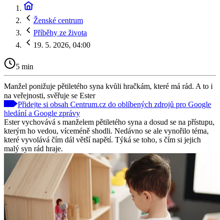
Ženské centrum
Příběhy ze života
19. 5. 2026, 04:00
5 min
Manžel ponižuje pětiletého syna kvůli hračkám, které má rád. A to i
na veřejnosti, svěřuje se Ester
Přidejte si obsah Centrum.cz do oblíbených zdrojů pro Google
hledání a Google zprávy
Ester vychovává s manželem pětiletého syna a dosud se na přístupu,
kterým ho vedou, víceméně shodli. Nedávno se ale vynořilo téma,
které vyvolává čím dál větší napětí. Týká se toho, s čím si jejich
malý syn rád hraje.