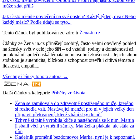
Jak často měnit povlečení? Odborníci v tom mají jasno, ačkoli se to
může zdát příliš
Jak často měníte povlečení na své posteli? Každý týden, dva? Nebo
každý měsíc? Podle údajů se tyto...
Tento článek byl publikován ze zdrojů
Žena-in.cz
Články ze Žena-in.cz přinášejí osobitý, často velmi otevřený pohled
na ženský svět v celé jeho šíři – od vztahů, rodiny a domácnosti až
po aktuální společenská témata nebo osobní zkušenosti. Jejich silnou
stránkou je autenticita, blízkost a schopnost otevřít i citlivá témata s
lidskostí, empatií...
Všechny články tohoto autora →
Další články z kategorie
Příběhy ze života
Žena se zamilovala do zdravotně postiženého muže, kterého
si rozhodla vzít. Nastávající manžel pro ni v jejich velký den
připravil překvapení, které vhání slzy do očí
Tchyně si tajně vyrobila klíče a nastěhovala se k nim. Martin
jí sbalil věci a vyměnil zámky. Manželka plakala, ale stála za
ním
Kadeřník proměnil bezdomovce Marka, nyní je k nepoznání.