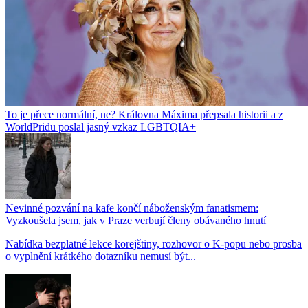
To je přece normální, ne? Královna Máxima přepsala historii a z
WorldPridu poslal jasný vzkaz LGBTQIA+
Nevinné pozvání na kafe končí náboženským fanatismem:
Vyzkoušela jsem, jak v Praze verbují členy obávaného hnutí
Nabídka bezplatné lekce korejštiny, rozhovor o K-popu nebo prosba
o vyplnění krátkého dotazníku nemusí být...