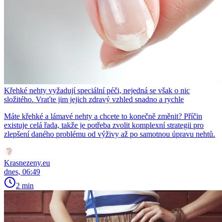
Křehké nehty vyžadují speciální péči, nejedná se však o nic
složitého. Vraťte jim jejich zdravý vzhled snadno a rychle
Máte křehké a lámavé nehty a chcete to konečně změnit? Příčin
existuje celá řada, takže je potřeba zvolit komplexní strategii pro
zlepšení daného problému od výživy až po samotnou úpravu nehtů.
Krasnezeny.eu
dnes, 06:49
2 min