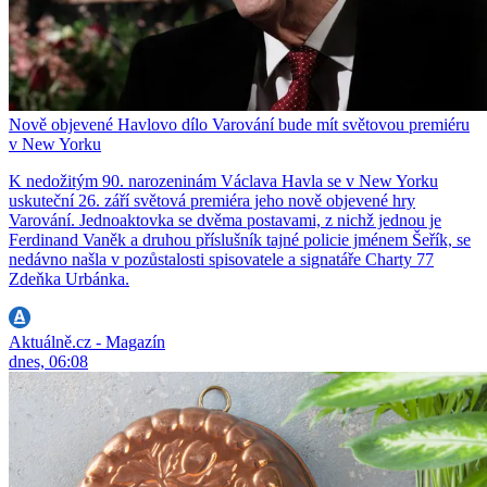
Nově objevené Havlovo dílo Varování bude mít světovou premiéru
v New Yorku
K nedožitým 90. narozeninám Václava Havla se v New Yorku
uskuteční 26. září světová premiéra jeho nově objevené hry
Varování. Jednoaktovka se dvěma postavami, z nichž jednou je
Ferdinand Vaněk a druhou příslušník tajné policie jménem Šeřík, se
nedávno našla v pozůstalosti spisovatele a signatáře Charty 77
Zdeňka Urbánka.
Aktuálně.cz - Magazín
dnes, 06:08