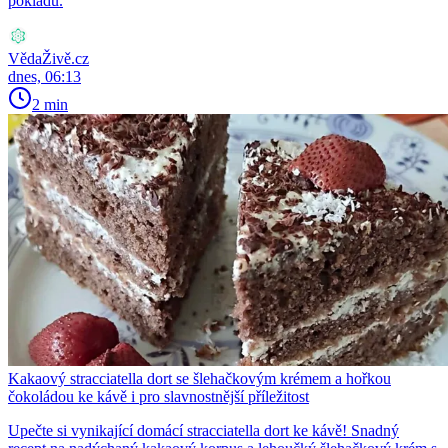
pokladu.
VědaŽivě.cz
dnes, 06:13
2 min
Kakaový stracciatella dort se šlehačkovým krémem a hořkou
čokoládou ke kávě i pro slavnostnější příležitost
Upečte si vynikající domácí stracciatella dort ke kávě! Snadný