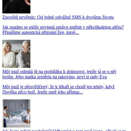
Zpovědi nevěrnic: Od jedné odvážné SMS k dvojímu životu
Jak snadno se může nevinná zpráva změnit v několikaletou aféru?
Přinášíme autentická přiznání žen, které...
Můj muž odmítá jít na prohlídku k doktorovi, jenže já se o něj
bojím. Jeho matka zemřela na rakovinu, neví si rady Eva
Můj muž je přesvědčený, že k lékaři se chodí jen tehdy, když
člověka něco bolí. Jenže mně jeho přístup...