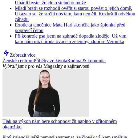
Uhádli byste, že jde o stejného muže
Mladí bratři se rozhodli ověřit si starou pověst o jejich domě.
Ukázalo se, že strčili nos tam, kam neměli. Rozluštili odvěkou
záhadu
Exotická tanečnice Mata Hari skončila jako špionka před
popravčí četou
Při kontrole psa jsem na zahradě dopadla zloděje. Už vím,
kam nám mizí úroda ovoce a zeleniny, zlobí se Veronika
Zobrazit více
Ženské centrum
Příběhy ze života
Rodina & komunita
Vybrali jsme pro vás
Magazíny a zajímavosti
Tlak na výkon nám bere schopnost žít naplno v přítomném
okamžiku
Plný kalendář ještě nemusí znamenat, že člověk ví, kam směřuje.