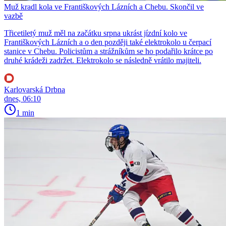
Muž kradl kola ve Františkových Lázních a Chebu. Skončil ve
vazbě
Třicetiletý muž měl na začátku srpna ukrást jízdní kolo ve
Františkových Lázních a o den později také elektrokolo u čerpací
stanice v Chebu. Policistům a strážníkům se ho podařilo krátce po
druhé krádeži zadržet. Elektrokolo se následně vrátilo majiteli.
Karlovarská Drbna
dnes, 06:10
1 min