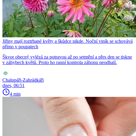
Jiřiny mají roztrhané květy a škůdce nikde. Noční viník se schovává
přímo v poupatech
Škvor obecný vylézá za potravou až po setmění a přes den se tiskne
v záhybech květů. Proto ho ranní kontrola záhonu neodhalí.
Chalupáři-Zahrádkáři
dnes, 06:51
4 min