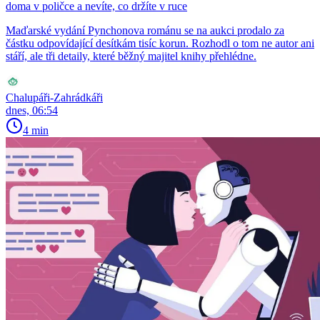
doma v poličce a nevíte, co držíte v ruce
Maďarské vydání Pynchonova románu se na aukci prodalo za
částku odpovídající desítkám tisíc korun. Rozhodl o tom ne autor ani
stáří, ale tři detaily, které běžný majitel knihy přehlédne.
Chalupáři-Zahrádkáři
dnes, 06:54
4 min