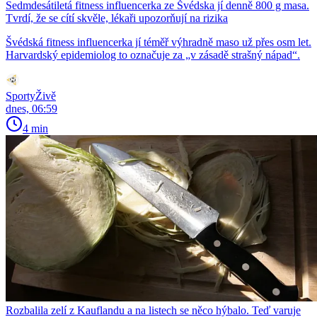
Sedmdesátiletá fitness influencerka ze Švédska jí denně 800 g masa.
Tvrdí, že se cítí skvěle, lékaři upozorňují na rizika
Švédská fitness influencerka jí téměř výhradně maso už přes osm let.
Harvardský epidemiolog to označuje za „v zásadě strašný nápad“.
SportyŽivě
dnes, 06:59
4 min
Rozbalila zelí z Kauflandu a na listech se něco hýbalo. Teď varuje