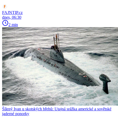
FAJNTIP.cz
dnes, 06:30
2 min
Šílený Ivan u skotských břehů: Utajná srážka americké a sovětské
jaderné ponorky