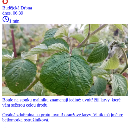
Budějcká Drbna
dnes, 06:39
1 min
Boule na stonku maliníku znamenají jediné: uvnitř žijí larvy, které
vám sežerou celou úrodu
Oválná zduřenina na prutu, uvnitř oranžové larvy. Viník má jméno:
bejlomorka ostružiníková.