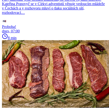
Kateřina Popovyč se v Církvi adventistů věnuje vedoucím mládeže
v Čechách a v rozhovoru mluví o tlaku sociálních sítí,
rozhodovací…
Proboha!
dnes, 07:00
8 min