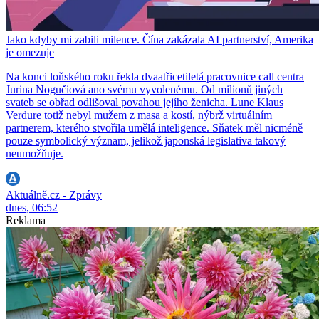
Jako kdyby mi zabili milence. Čína zakázala AI partnerství, Amerika
je omezuje
Na konci loňského roku řekla dvaatřicetiletá pracovnice call centra
Jurina Nogučiová ano svému vyvolenému. Od milionů jiných
svateb se obřad odlišoval povahou jejího ženicha. Lune Klaus
Verdure totiž nebyl mužem z masa a kostí, nýbrž virtuálním
partnerem, kterého stvořila umělá inteligence. Sňatek měl nicméně
pouze symbolický význam, jelikož japonská legislativa takový
neumožňuje.
Aktuálně.cz - Zprávy
dnes, 06:52
Reklama