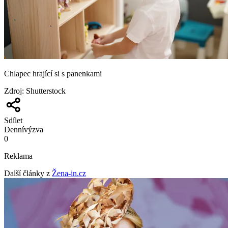
Chlapec hrající si s panenkami
Zdroj
:
Shutterstock
Sdílet
Denní
výzva
0
Reklama
Další články z
Žena-in.cz