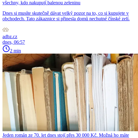
všechny, kdo nakupují balenou zeleninu
Dnes si musíte skutečně dávat velký pozor na to, co si kupujete v
obchodech. Tato zákaznice si přinesla domů nechutné čínské zelí.
adbz.cz
dnes, 06:57
2 min
Jeden román ze 70. let dnes stojí přes 30 000 Kč. Možná ho máte