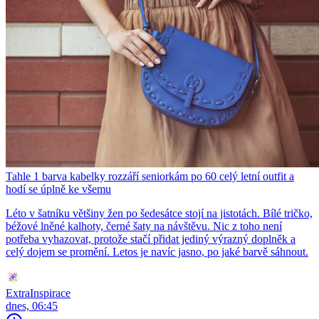
Tahle 1 barva kabelky rozzáří seniorkám po 60 celý letní outfit a
hodí se úplně ke všemu
Léto v šatníku většiny žen po šedesátce stojí na jistotách. Bílé tričko,
béžové lněné kalhoty, černé šaty na návštěvu. Nic z toho není
potřeba vyhazovat, protože stačí přidat jediný výrazný doplněk a
celý dojem se promění. Letos je navíc jasno, po jaké barvě sáhnout.
ExtraInspirace
dnes, 06:45