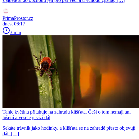
Zajdete si do obchodu jen pro pár věcí a u vchodu zjistíte, […]
PrimaProstor.cz
dnes, 06:17
3 min
Tahle květina přitahuje na zahradu klíšťata. Češi o tom nemají ani
tušení a vesele ji sází dál
Sekáte trávník jako hodinky, a klíšťata se na zahradě přesto objevují
dál. […]