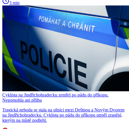
3 min
Cyklista na Jindřichohradecku zemřel po pádu do příkopu.
Nepomohla ani přilba
Tragická nehoda se stala na silnici mezi Deštnou a Novým Dvorem
na Jindřichohradecku. Cyklista po pádu do příkopu utrpěl zranění,
kterým na místě podlehl.