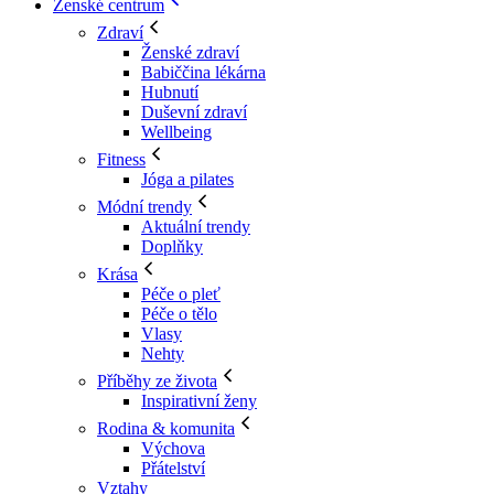
Ženské centrum
Zdraví
Ženské zdraví
Babiččina lékárna
Hubnutí
Duševní zdraví
Wellbeing
Fitness
Jóga a pilates
Módní trendy
Aktuální trendy
Doplňky
Krása
Péče o pleť
Péče o tělo
Vlasy
Nehty
Příběhy ze života
Inspirativní ženy
Rodina & komunita
Výchova
Přátelství
Vztahy