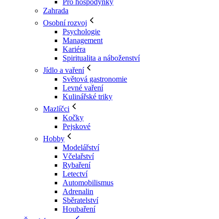
Pro hospodyňky
Zahrada
Osobní rozvoj
Psychologie
Management
Kariéra
Spiritualita a náboženství
Jídlo a vaření
Světová gastronomie
Levné vaření
Kulinářské triky
Mazlíčci
Kočky
Pejskové
Hobby
Modelářství
Včelařství
Rybaření
Letectví
Automobilismus
Adrenalin
Sběratelství
Houbaření