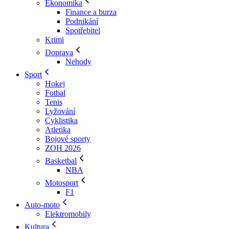
Ekonomika
Finance a burza
Podnikání
Spotřebitel
Krimi
Doprava
Nehody
Sport
Hokej
Fotbal
Tenis
Lyžování
Cyklistika
Atletika
Bojové sporty
ZOH 2026
Basketbal
NBA
Motosport
F1
Auto-moto
Elektromobily
Kultura