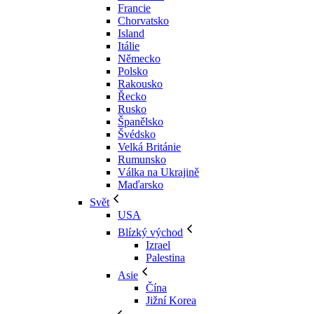
Francie
Chorvatsko
Island
Itálie
Německo
Polsko
Rakousko
Řecko
Rusko
Španělsko
Švédsko
Velká Británie
Rumunsko
Válka na Ukrajině
Maďarsko
Svět
USA
Blízký východ
Izrael
Palestina
Asie
Čína
Jižní Korea