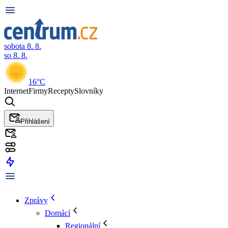
sobota 8. 8.
so 8. 8.
16°C
Internet
Firmy
Recepty
Slovníky
Přihlášení
Zprávy
Domácí
Regionální