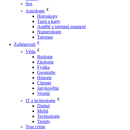
Sex
Astrologie
Horoskopy
Tarot a karty
Andělé a tajemná znamení
Numerologie
Tajemno
Zajímavosti
Věda
Biologie
Ekologie
Fyzika
Geografie
Historie
Chemie
Jazykověda
Vesmír
IT a technologie
Digital
Mobil
Technologie
Trendy
True crime