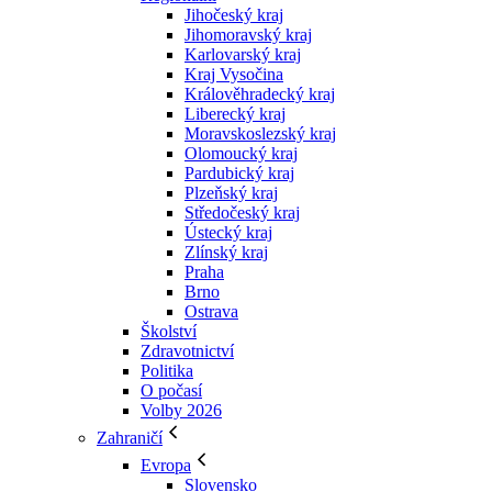
Jihočeský kraj
Jihomoravský kraj
Karlovarský kraj
Kraj Vysočina
Králověhradecký kraj
Liberecký kraj
Moravskoslezský kraj
Olomoucký kraj
Pardubický kraj
Plzeňský kraj
Středočeský kraj
Ústecký kraj
Zlínský kraj
Praha
Brno
Ostrava
Školství
Zdravotnictví
Politika
O počasí
Volby 2026
Zahraničí
Evropa
Slovensko