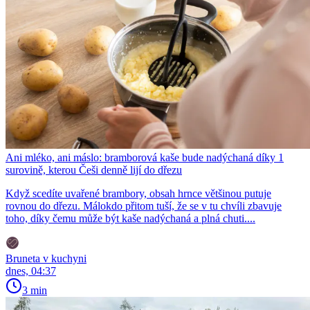
Ani mléko, ani máslo: bramborová kaše bude nadýchaná díky 1
surovině, kterou Češi denně lijí do dřezu
Když scedíte uvařené brambory, obsah hrnce většinou putuje
rovnou do dřezu. Málokdo přitom tuší, že se v tu chvíli zbavuje
toho, díky čemu může být kaše nadýchaná a plná chuti....
Bruneta v kuchyni
dnes, 04:37
3 min