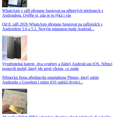
WhatsApp v září přestane fungovat na některých telefonech s
Androidem. Ověřte si, zda se to týká i vás
Od 8. září 2026 WhatsApp přestane fungovat na zařízeních s
Androidem 5.0 a 5.1. Novým minimem bude Android...
Vyměnitelná baterie, dva systémy a žádný Android ani iOS. Němci
postavili mobil, který jde proti všemu, co znáte
Německá firma představila smartphone Plinius, který místo
Androidu s Googlem i místo iOS nabízí dvojici...