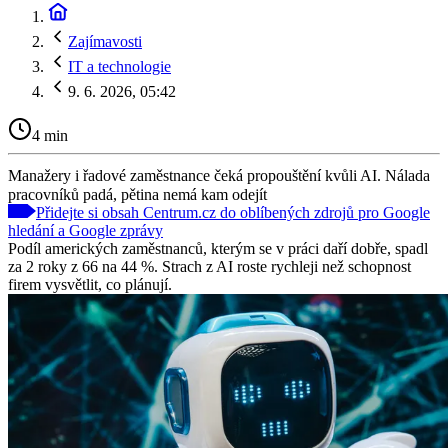
Zajímavosti
IT a technologie
9. 6. 2026, 05:42
4 min
Manažery i řadové zaměstnance čeká propouštění kvůli AI. Nálada
pracovníků padá, pětina nemá kam odejít
Přidejte si obsah Centrum.cz do oblíbených zdrojů pro Google
hledání a Google zprávy
Podíl amerických zaměstnanců, kterým se v práci daří dobře, spadl
za 2 roky z 66 na 44 %. Strach z AI roste rychleji než schopnost
firem vysvětlit, co plánují.