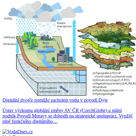
Digitální dvojče pomůže zachránit vodu v povodí Dyje
Ústav výzkumu globální změny AV ČR (CzechGlobe) a státní
podnik Povodí Moravy se dohodli na strategické spolupráci. Využijí
plně funkčního digitálního…