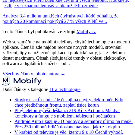
20 nejčastějších PINů odemkne čtvrtinu všech telefonů. Koukněte,
jestli je v seznamu i ten váš, a okamžitě ho změňte
Analýza 3,4 milionu uniklých čtyřmístných kódů odhalila, že
pouhých 20 kombinací pokrývá 27 % všech PINů ve...
Tento článek byl publikován ze zdrojů
Mobify.cz
Web se zaměřuje na mobilní telefony, chytré technologie a moderní
aplikace. Čtenáři zde najdou recenze nových modelů, srovnání
zařízení, tipy na užitečné aplikace i praktické rady, jak z telefonu
dostat maximum. Obsah sleduje také trendy v oblasti elektroniky,
softwaru a digitálních služeb – od...
Všechny články tohoto autora →
Další články z kategorie
IT a technologie
Stovky tisíc Čechů stále čekají na chytrý elektroměr. Kdo
chce předběhnout frontu, zaplatí tisíce korun
Plný telefon vyřeší fleška za 219 Kč z Actionu. Má dva
konektory a funguje s mobilem, tabletem i počítačem
Android Auto ukazuje 3D budovy a semafory přímo na mapě.
Přes 250 milionů řidičů dostane navigaci jako z kokpitu
V krabici od televize je věc, kterou 9 z 10 Čechů vyhodí.