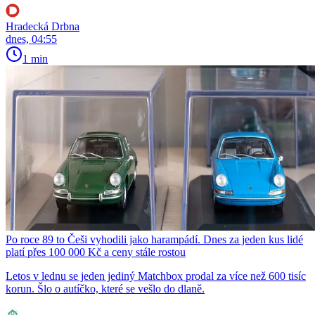
Hradecká Drbna
dnes, 04:55
1 min
Po roce 89 to Češi vyhodili jako harampádí. Dnes za jeden kus lidé
platí přes 100 000 Kč a ceny stále rostou
Letos v lednu se jeden jediný Matchbox prodal za více než 600 tisíc
korun. Šlo o autíčko, které se vešlo do dlaně.