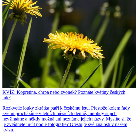
KVÍZ: Kopretina, chrpa nebo zvonek? Poznáte květiny českých
luk?
Rozkvetlé louky zkrátka patří k českému létu. Přestože kolem řady
květin procházíme v letních měsících denně, mnohdy si jich
nevšímáme a někdy možná ani neznáme jejich názvy. Myslíte si, že
je zvládnete určit podle fotografie? Otestujte své znalosti v našem
kvízu.