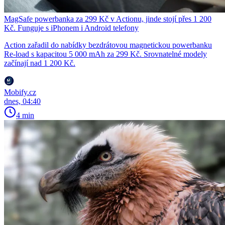
MagSafe powerbanka za 299 Kč v Actionu, jinde stojí přes 1 200
Kč. Funguje s iPhonem i Android telefony
Action zařadil do nabídky bezdrátovou magnetickou powerbanku
Re-load s kapacitou 5 000 mAh za 299 Kč. Srovnatelné modely
začínají nad 1 200 Kč.
Mobify.cz
dnes, 04:40
4 min