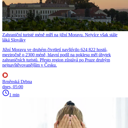
Zahraniční turisté méně míří na jižní Moravu. Nejvíce však stále
láká Slováky
Jižní Moravu ve druhém čtvrtletí navštívilo 624 822 hostů,
meziročně o 2300 méně, hlavní podíl na poklesu měl úbytek
zahraničních turistů. Přesto region zůstává po Praze druhým
nejnavštěvovanějším v Česku.
Brněnská Drbna
dnes, 05:00
1 min