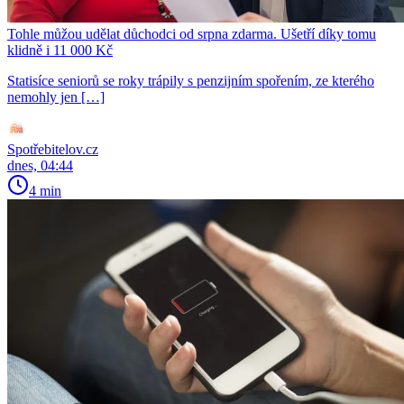
Tohle můžou udělat důchodci od srpna zdarma. Ušetří díky tomu
klidně i 11 000 Kč
Statisíce seniorů se roky trápily s penzijním spořením, ze kterého
nemohly jen […]
Spotřebitelov.cz
dnes, 04:44
4 min