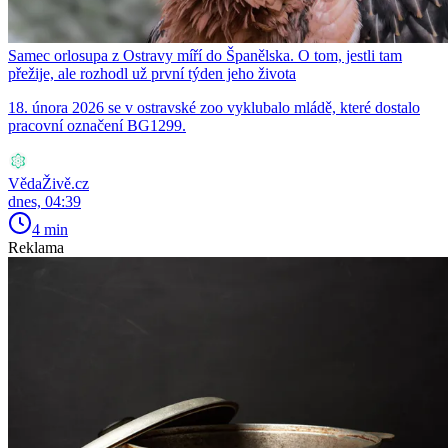
Samec orlosupa z Ostravy míří do Španělska. O tom, jestli tam
přežije, ale rozhodl už první týden jeho života
18. února 2026 se v ostravské zoo vyklubalo mládě, které dostalo
pracovní označení BG1299.
VědaŽivě.cz
dnes, 04:39
4 min
Reklama