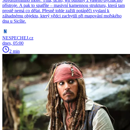
Středozemního moře. Tma, ticho, jen bubliny z vašeho dýchacího
přístroje. A pak to spatříte – masivní kamennou strukturu, která tam
prostě nemá co dělat. Přesně tohle zažili potápěči vyslaní k
záhadnému objektu, který vědci zachytili při mapování mořského
dna u Sicílie.
NESPECHEJ.cz
dnes, 05:00
2 min