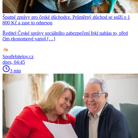
Špatné zprávy pro české důchodce. Průměrný důchod se sníží o 1
800 Kč a zase to odnesou
Ředitel České správy sociálního zabezpečení řekl nahlas to, před
čím ekonomové varují […]
Spotřebitelov.cz
dnes, 04:45
3 min