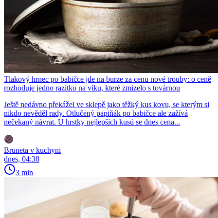
Tlakový hrnec po babičce jde na burze za cenu nové trouby: o ceně
rozhoduje jedno razítko na víku, které zmizelo s továrnou
Ještě nedávno překážel ve sklepě jako těžký kus kovu, se kterým si
nikdo nevěděl rady. Otlučený papiňák po babičce ale zažívá
nečekaný návrat. U hrstky nejlepších kusů se dnes cena...
Bruneta v kuchyni
dnes, 04:38
3 min