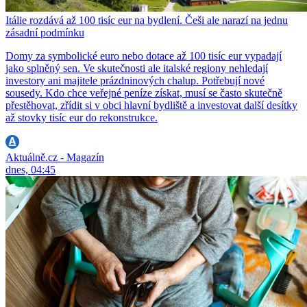
Itálie rozdává až 100 tisíc eur na bydlení. Češi ale narazí na jednu
zásadní podmínku
Domy za symbolické euro nebo dotace až 100 tisíc eur vypadají
jako splněný sen. Ve skutečnosti ale italské regiony nehledají
investory ani majitele prázdninových chalup. Potřebují nové
sousedy. Kdo chce veřejné peníze získat, musí se často skutečně
přestěhovat, zřídit si v obci hlavní bydliště a investovat další desítky
až stovky tisíc eur do rekonstrukce.
Aktuálně.cz - Magazín
dnes, 04:45