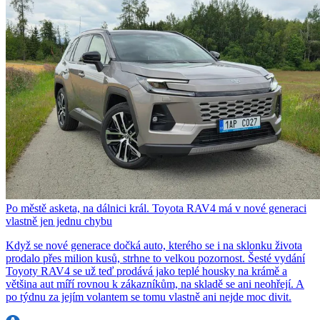
Po městě asketa, na dálnici král. Toyota RAV4 má v nové generaci
vlastně jen jednu chybu
Když se nové generace dočká auto, kterého se i na sklonku života
prodalo přes milion kusů, strhne to velkou pozornost. Šesté vydání
Toyoty RAV4 se už teď prodává jako teplé housky na krámě a
většina aut míří rovnou k zákazníkům, na skladě se ani neohřejí. A
po týdnu za jejím volantem se tomu vlastně ani nejde moc divit.