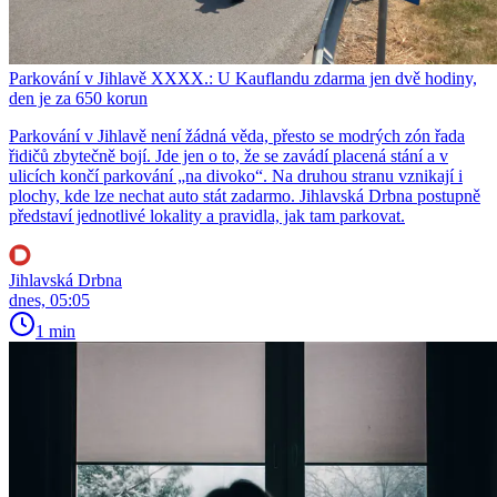
Parkování v Jihlavě XXXX.: U Kauflandu zdarma jen dvě hodiny,
den je za 650 korun
Parkování v Jihlavě není žádná věda, přesto se modrých zón řada
řidičů zbytečně bojí. Jde jen o to, že se zavádí placená stání a v
ulicích končí parkování „na divoko“. Na druhou stranu vznikají i
plochy, kde lze nechat auto stát zadarmo. Jihlavská Drbna postupně
představí jednotlivé lokality a pravidla, jak tam parkovat.
Jihlavská Drbna
dnes, 05:05
1 min