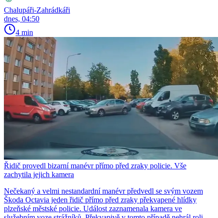
Chalupáři-Zahrádkáři
dnes, 04:50
4 min
Řidič provedl bizarní manévr přímo před zraky policie. Vše
zachytila jejich kamera
Nečekaný a velmi nestandardní manévr předvedl se svým vozem
Škoda Octavia jeden řidič přímo před zraky překvapené hlídky
plzeňské městské policie. Událost zaznamenala kamera ve
služebním voze strážníků. Překvapivě v tomto případě nehrál roli