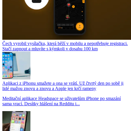
Čech vyrobil vysílačku, která běží v mobilu a nepotřebuje registraci.
Stačí zapnout a mluvíte s kýmkoli v dosahu 100 km
Aplikaci z iPhonu smažete a ona se vrátí. Už čtvrtý den po sobě ji
lidé mažou znovu a znovu a Apple jen krčí rameny
Meditační aplikace Headspace se uživatelům iPhone po smazání
sama vrací. Desítky hlášení na Redditu i...