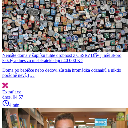
Nemáte doma v šuplíku tuhle drobnost z ČSSR? Dřív ji měl skoro
každý a dnes za ni sběratelé dají i 40 000 Kč
Doma po babičce nebo dědovi zůstala hromádka odznaků a nikdo
pořádně neví, […]
Extrafit.cz
dnes, 04:57
4 min