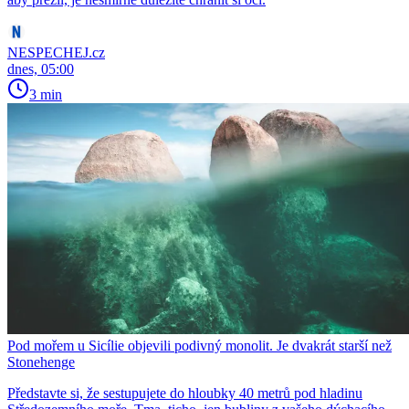
NESPECHEJ.cz
dnes, 05:00
3 min
Pod mořem u Sicílie objevili podivný monolit. Je dvakrát starší než
Stonehenge
Představte si, že sestupujete do hloubky 40 metrů pod hladinu