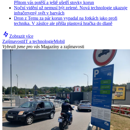
Přitom vás potěší a ještě ušetří stovky korun
Noční vidění už nemusí být zelené. Nová technologie ukazuje
infračervený svět v barvách
Dron z Temu za pár korun vypadal na fotkách jako profi
technika. V zásilce ale přišla plastová hračka do dlaně
Zobrazit více
Zajímavosti
IT a technologie
Mobil
Vybrali jsme pro vás
Magazíny a zajímavosti