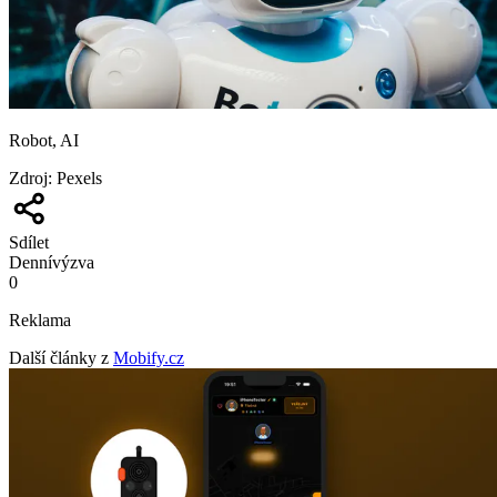
Robot, AI
Zdroj
:
Pexels
Sdílet
Denní
výzva
0
Reklama
Další články z
Mobify.cz