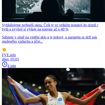
Vyhlašujeme nejhorší okna. Češi je ve velkém instalují do domů i
bytů a zvyšují si výdaje na energie až o 40 %
Sáhnete v zimě na vnitřní sklo a je ledové, u parapetu se drží pás
studeného vzduchu a účet...
FVE.info
dnes, 05:05
4 min