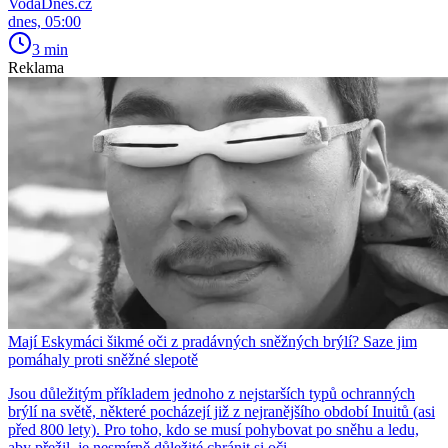
VodaDnes.cz
dnes, 05:00
3 min
Reklama
Mají Eskymáci šikmé oči z pradávných sněžných brýlí? Saze jim
pomáhaly proti sněžné slepotě
Jsou důležitým příkladem jednoho z nejstarších typů ochranných
brýlí na světě, některé pocházejí již z nejranějšího období Inuitů (asi
před 800 lety). Pro toho, kdo se musí pohybovat po sněhu a ledu,
aby přežil, je nesmírně důležité chránit si oči.