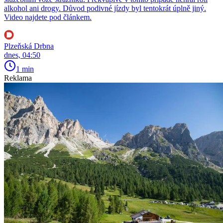
alkohol ani drogy. Důvod podivné jízdy byl tentokrát úplně jiný.
Video najdete pod článkem.
Plzeňská Drbna
dnes, 04:50
1 min
Reklama