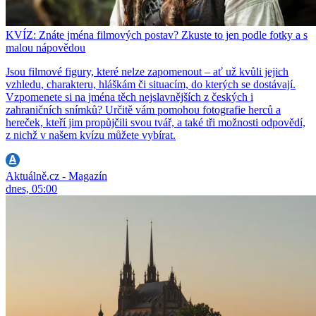
KVÍZ: Znáte jména filmových postav? Zkuste to jen podle fotky a s
malou nápovědou
Jsou filmové figury, které nelze zapomenout – ať už kvůli jejich
vzhledu, charakteru, hláškám či situacím, do kterých se dostávají.
Vzpomenete si na jména těch nejslavnějších z českých i
zahraničních snímků? Určitě vám pomohou fotografie herců a
hereček, kteří jim propůjčili svou tvář, a také tři možnosti odpovědí,
z nichž v našem kvízu můžete vybírat.
Aktuálně.cz - Magazín
dnes, 05:00