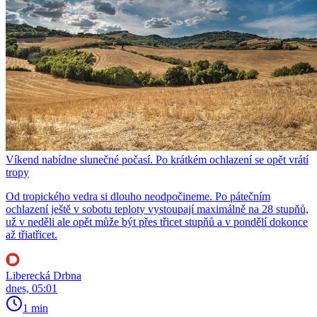
Víkend nabídne slunečné počasí. Po krátkém ochlazení se opět vrátí
tropy
Od tropického vedra si dlouho neodpočineme. Po pátečním
ochlazení ještě v sobotu teploty vystoupají maximálně na 28 stupňů,
už v neděli ale opět může být přes třicet stupňů a v pondělí dokonce
až třiatřicet.
Liberecká Drbna
dnes, 05:01
1 min