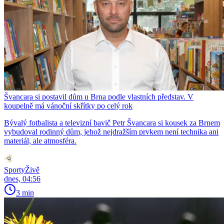
Švancara si postavil dům u Brna podle vlastních představ. V
koupelně má vánoční skřítky po celý rok
Bývalý fotbalista a televizní bavič Petr Švancara si kousek za Brnem
vybudoval rodinný dům, jehož nejdražším prvkem není technika ani
materiál, ale atmosféra.
SportyŽivě
dnes, 04:56
3 min