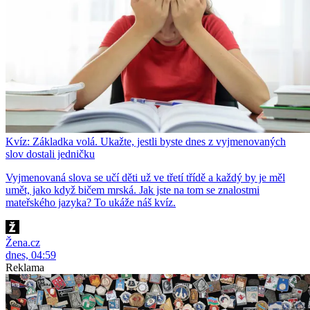
Kvíz: Základka volá. Ukažte, jestli byste dnes z vyjmenovaných
slov dostali jedničku
Vyjmenovaná slova se učí děti už ve třetí třídě a každý by je měl
umět, jako když bičem mrská. Jak jste na tom se znalostmi
mateřského jazyka? To ukáže náš kvíz.
Žena.cz
dnes, 04:59
Reklama