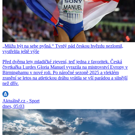
„Můžu být na sebe pyšná.“ Tvrdý pád českou hvězdu nezlomil,
vystřelila ještě výše
Před dvěma lety mladičké zjevení, teď jedna z favoritek. Česká
čtvrtkařka Lurdes Gloria Manuel vyrazila na mistrovství Evropy v
Birminghamu v nové roli. Po náročné sezoně 2025 a vleklém
zranění se letos na atletickou dráhu vrátila se vší parádou a silnější
než dřív.
Aktuálně.cz - Sport
dnes, 05:03