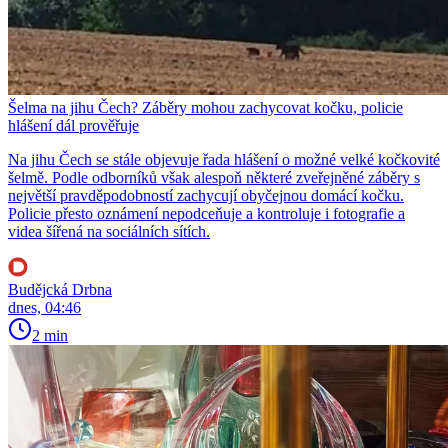
Šelma na jihu Čech? Záběry mohou zachycovat kočku, policie
hlášení dál prověřuje
Na jihu Čech se stále objevuje řada hlášení o možné velké kočkovité
šelmě. Podle odborníků však alespoň některé zveřejněné záběry s
největší pravděpodobností zachycují obyčejnou domácí kočku.
Policie přesto oznámení nepodceňuje a kontroluje i fotografie a
videa šířená na sociálních sítích.
Budějcká Drbna
dnes, 04:46
2 min