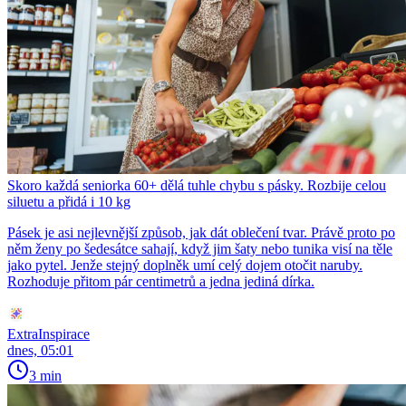
Skoro každá seniorka 60+ dělá tuhle chybu s pásky. Rozbije celou
siluetu a přidá i 10 kg
Pásek je asi nejlevnější způsob, jak dát oblečení tvar. Právě proto po
něm ženy po šedesátce sahají, když jim šaty nebo tunika visí na těle
jako pytel. Jenže stejný doplněk umí celý dojem otočit naruby.
Rozhoduje přitom pár centimetrů a jedna jediná dírka.
ExtraInspirace
dnes, 05:01
3 min