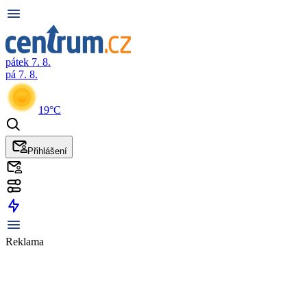
pátek 7. 8.
pá 7. 8.
19°C
Přihlášení
Reklama