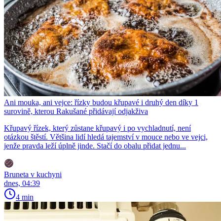
Ani mouka, ani vejce: řízky budou křupavé i druhý den díky 1
surovině, kterou Rakušané přidávají odjakživa
Křupavý řízek, který zůstane křupavý i po vychladnutí, není
otázkou štěstí. Většina lidí hledá tajemství v mouce nebo ve vejci,
jenže pravda leží úplně jinde. Stačí do obalu přidat jednu...
Bruneta v kuchyni
dnes, 04:39
4 min