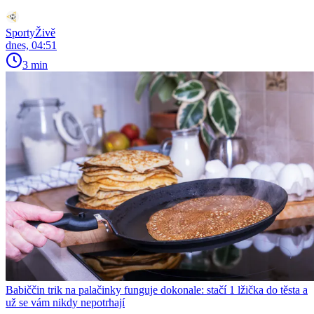
SportyŽivě
dnes, 04:51
3 min
Babiččin trik na palačinky funguje dokonale: stačí 1 lžička do těsta a
už se vám nikdy nepotrhají