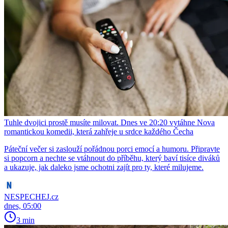
Tuhle dvojici prostě musíte milovat. Dnes ve 20:20 vytáhne Nova
romantickou komedii, která zahřeje u srdce každého Čecha
Páteční večer si zaslouží pořádnou porci emocí a humoru. Připravte
si popcorn a nechte se vtáhnout do příběhu, který baví tisíce diváků
a ukazuje, jak daleko jsme ochotni zajít pro ty, které milujeme.
NESPECHEJ.cz
dnes, 05:00
3 min