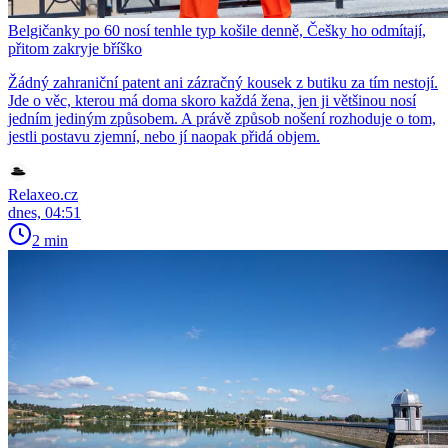
Belgičanky po 60 nosí tenhle typ košile denně, Češky ho odmítají,
přitom zakryje bříško
Žádný zahraniční patent ani zázračný kousek z butiku za tím nestojí.
Jde o věc, kterou má doma skoro každá žena, jen ji většinou nosí
jedním jediným způsobem. A právě způsob nošení rozhoduje o tom,
jestli postavu zjemní, nebo jí naopak přidá objem.
Relaxeo.cz
dnes, 04:51
2 min