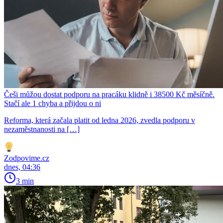
Češi můžou dostat podporu na pracáku klidně i 38500 Kč měsíčně.
Stačí ale 1 chyba a přijdou o ni
Reforma, která začala platit od ledna 2026, zvedla podporu v
nezaměstnanosti na […]
Zodpovime.cz
dnes, 04:36
3 min