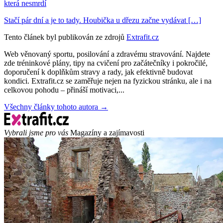
která nesmrdí
Stačí pár dní a je to tady. Houbička u dřezu začne vydávat […]
Tento článek byl publikován ze zdrojů
Extrafit.cz
Web věnovaný sportu, posilování a zdravému stravování. Najdete
zde tréninkové plány, tipy na cvičení pro začátečníky i pokročilé,
doporučení k doplňkům stravy a rady, jak efektivně budovat
kondici. Extrafit.cz se zaměřuje nejen na fyzickou stránku, ale i na
celkovou pohodu – přináší motivaci,...
Všechny články tohoto autora →
Vybrali jsme pro vás
Magazíny a zajímavosti