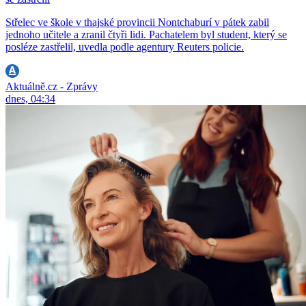
Střelec ve škole v thajské provincii Nontchaburí v pátek zabil
jednoho učitele a zranil čtyři lidi. Pachatelem byl student, který se
posléze zastřelil, uvedla podle agentury Reuters policie.
Aktuálně.cz - Zprávy
dnes, 04:34