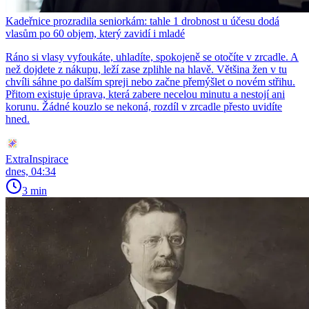
Kadeřnice prozradila seniorkám: tahle 1 drobnost u účesu dodá
vlasům po 60 objem, který zavidí i mladé
Ráno si vlasy vyfoukáte, uhladíte, spokojeně se otočíte v zrcadle. A
než dojdete z nákupu, leží zase zplihle na hlavě. Většina žen v tu
chvíli sáhne po dalším spreji nebo začne přemýšlet o novém střihu.
Přitom existuje úprava, která zabere necelou minutu a nestojí ani
korunu. Žádné kouzlo se nekoná, rozdíl v zrcadle přesto uvidíte
hned.
ExtraInspirace
dnes, 04:34
3 min