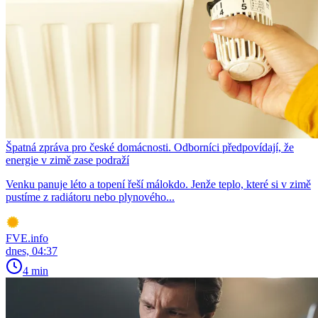
Špatná zpráva pro české domácnosti. Odborníci předpovídají, že
energie v zimě zase podraží
Venku panuje léto a topení řeší málokdo. Jenže teplo, které si v zimě
pustíme z radiátoru nebo plynového...
FVE.info
dnes, 04:37
4 min