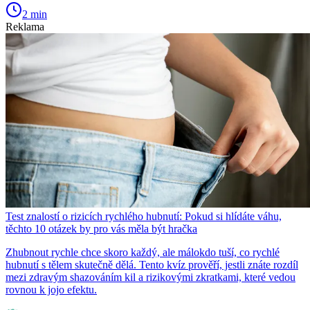
2 min
Reklama
Test znalostí o rizicích rychlého hubnutí: Pokud si hlídáte váhu,
těchto 10 otázek by pro vás měla být hračka
Zhubnout rychle chce skoro každý, ale málokdo tuší, co rychlé
hubnutí s tělem skutečně dělá. Tento kvíz prověří, jestli znáte rozdíl
mezi zdravým shazováním kil a rizikovými zkratkami, které vedou
rovnou k jojo efektu.