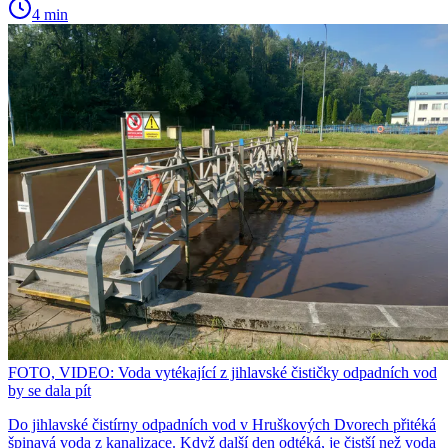
4 min
FOTO, VIDEO: Voda vytékající z jihlavské čističky odpadních vod
by se dala pít
Do jihlavské čistírny odpadních vod v Hruškových Dvorech přitéká
špinavá voda z kanalizace. Když další den odtéká, je čistší než voda