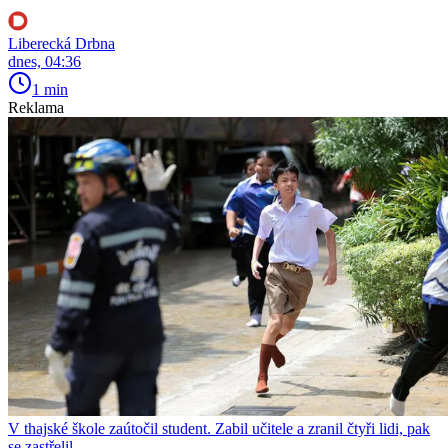
Liberecká Drbna
dnes, 04:36
1 min
Reklama
V thajské škole zaútočil student. Zabil učitele a zranil čtyři lidi, pak
se zastřelil