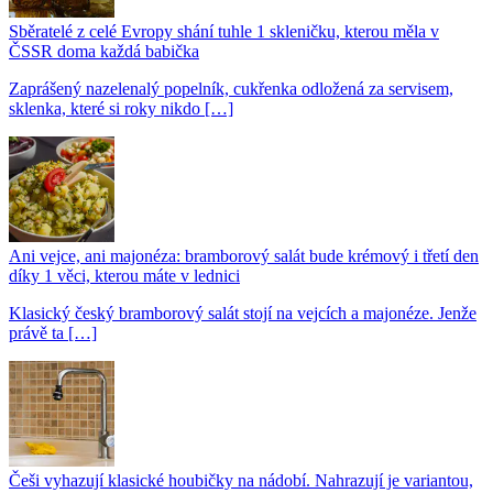
Sběratelé z celé Evropy shání tuhle 1 skleničku, kterou měla v
ČSSR doma každá babička
Zaprášený nazelenalý popelník, cukřenka odložená za servisem,
sklenka, které si roky nikdo […]
Ani vejce, ani majonéza: bramborový salát bude krémový i třetí den
díky 1 věci, kterou máte v lednici
Klasický český bramborový salát stojí na vejcích a majonéze. Jenže
právě ta […]
Češi vyhazují klasické houbičky na nádobí. Nahrazují je variantou,