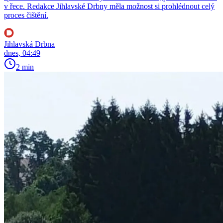
v řece. Redakce Jihlavské Drbny měla možnost si prohlédnout celý
proces čištění.
Jihlavská Drbna
dnes, 04:49
2 min