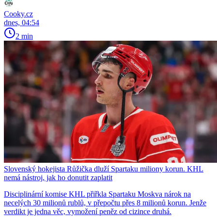
Cooky.cz
dnes, 04:54
2 min
Slovenský hokejista Růžička dluží Spartaku miliony korun. KHL
nemá nástroj, jak ho donutit zaplatit
Disciplinární komise KHL přiřkla Spartaku Moskva nárok na
necelých 30 milionů rublů, v přepočtu přes 8 milionů korun. Jenže
verdikt je jedna věc, vymožení peněz od cizince druhá.