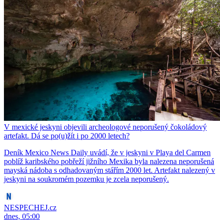
V mexické jeskyni objevili archeologové neporušený čokoládový
artefakt. Dá se po(u)žít i po 2000 letech?
Deník Mexico News Daily uvádí, že v jeskyni v Playa del Carmen
poblíž karibského pobřeží jižního Mexika byla nalezena neporušená
mayská nádoba s odhadovaným stářím 2000 let. Artefakt nalezený v
jeskyni na soukromém pozemku je zcela neporušený.
NESPECHEJ.cz
dnes, 05:00