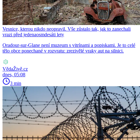
Vesnice, kterou nikdo neopravil. Vše zůstalo tak, jak to zanechali
vrazi před jedenaosmdesáti lety
Oradour-sur-Glane není muzeum s vitrínami a popiskami. Je to celé
tělo obce ponechané v rozvratu: zrezivělé vraky aut na silnici.
VědaŽivě.cz
dnes, 05:08
3 min