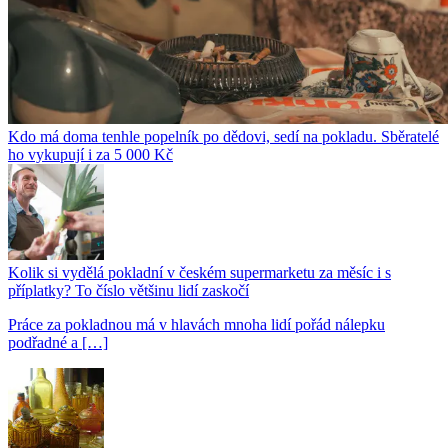
Kdo má doma tenhle popelník po dědovi, sedí na pokladu. Sběratelé
ho vykupují i za 5 000 Kč
Kolik si vydělá pokladní v českém supermarketu za měsíc i s
příplatky? To číslo většinu lidí zaskočí
Práce za pokladnou má v hlavách mnoha lidí pořád nálepku
podřadné a […]