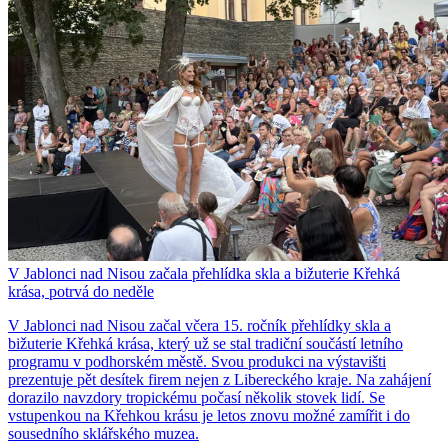
V Jablonci nad Nisou začala přehlídka skla a bižuterie Křehká
krása, potrvá do neděle
V Jablonci nad Nisou začal včera 15. ročník přehlídky skla a
bižuterie Křehká krása, který už se stal tradiční součástí letního
programu v podhorském městě. Svou produkci na výstavišti
prezentuje pět desítek firem nejen z Libereckého kraje. Na zahájení
dorazilo navzdory tropickému počasí několik stovek lidí. Se
vstupenkou na Křehkou krásu je letos znovu možné zamířit i do
sousedního sklářského muzea.