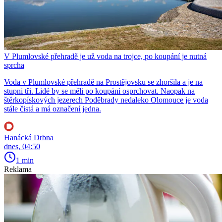
V Plumlovské přehradě je už voda na trojce, po koupání je nutná
sprcha
Voda v Plumlovské přehradě na Prostějovsku se zhoršila a je na
stupni tři. Lidé by se měli po koupání osprchovat. Naopak na
štěrkopískových jezerech Poděbrady nedaleko Olomouce je voda
stále čistá a má označení jedna.
Hanácká Drbna
dnes, 04:50
1 min
Reklama