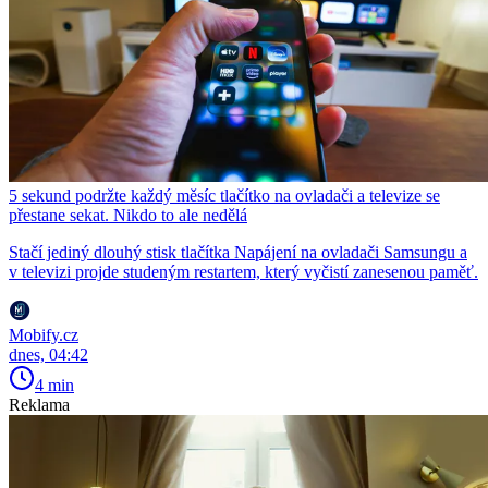
5 sekund podržte každý měsíc tlačítko na ovladači a televize se
přestane sekat. Nikdo to ale nedělá
Stačí jediný dlouhý stisk tlačítka Napájení na ovladači Samsungu a
v televizi projde studeným restartem, který vyčistí zanesenou paměť.
Mobify.cz
dnes, 04:42
4 min
Reklama