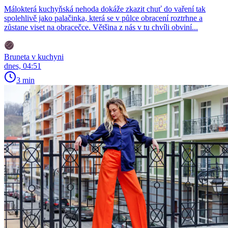
Málokterá kuchyňská nehoda dokáže zkazit chuť do vaření tak
spolehlivě jako palačinka, která se v půlce obracení roztrhne a
zůstane viset na obracečce. Většina z nás v tu chvíli obviní...
Bruneta v kuchyni
dnes, 04:51
3 min