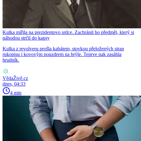
Kulka mířila na prezidentovo srdce. Zachránil ho předmět, který si
náhodou strčil do kapsy
Kulka z revolveru prošla kabátem, stovkou přeložených stran
rukopisu i kovovým pouzdrem na brýle. Teprve pak zasáhla
hrudník.
VědaŽivě.cz
dnes, 04:33
4 min