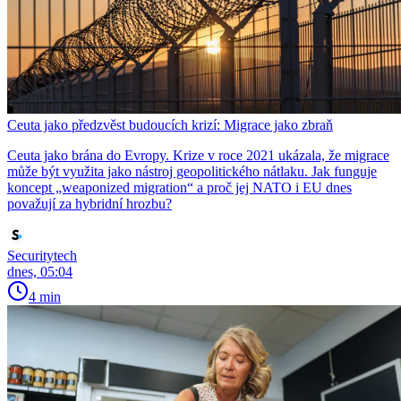
Ceuta jako předzvěst budoucích krizí: Migrace jako zbraň
Ceuta jako brána do Evropy. Krize v roce 2021 ukázala, že migrace
může být využita jako nástroj geopolitického nátlaku. Jak funguje
koncept „weaponized migration“ a proč jej NATO i EU dnes
považují za hybridní hrozbu?
Securitytech
dnes, 05:04
4 min