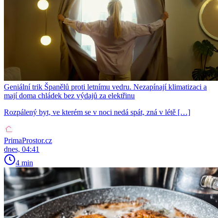
Geniální trik Španělů proti letnímu vedru. Nezapínají klimatizaci a
mají doma chládek bez výdajů za elektřinu
Rozpálený byt, ve kterém se v noci nedá spát, zná v létě […]
PrimaProstor.cz
dnes, 04:41
4 min