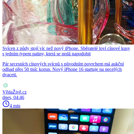
Svícen z půdy stojí víc než nový iPhone. Sběratelé loví cínové kusy
s jedním typem patiny, která se nedá napodobit
Pár secesních cínových svícnů s původním povrchem má aukční
odhad přes 50 tisíc korun. Nový iPhone 16 startuje na necelých
dvaceti.
VědaŽivě.cz
dnes, 04:46
4 min