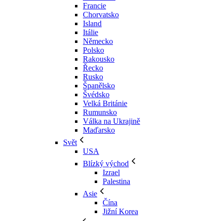
Francie
Chorvatsko
Island
Itálie
Německo
Polsko
Rakousko
Řecko
Rusko
Španělsko
Švédsko
Velká Británie
Rumunsko
Válka na Ukrajině
Maďarsko
Svět
USA
Blízký východ
Izrael
Palestina
Asie
Čína
Jižní Korea