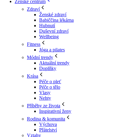
Ženské centrum
Zdraví
Ženské zdraví
Babiččina lékárna
Hubnutí
Duševní zdraví
Wellbeing
Fitness
Jóga a pilates
Módní trendy
Aktuální trendy
Doplňky
Krása
Péče o pleť
Péče o tělo
Vlasy
Nehty
Příběhy ze života
Inspirativní ženy
Rodina & komunita
Výchova
Přátelství
Vztahy