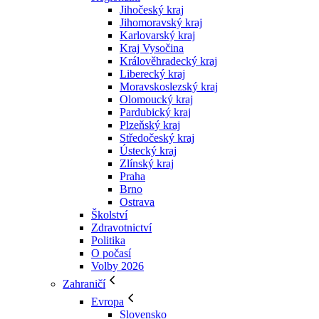
Jihočeský kraj
Jihomoravský kraj
Karlovarský kraj
Kraj Vysočina
Králověhradecký kraj
Liberecký kraj
Moravskoslezský kraj
Olomoucký kraj
Pardubický kraj
Plzeňský kraj
Středočeský kraj
Ústecký kraj
Zlínský kraj
Praha
Brno
Ostrava
Školství
Zdravotnictví
Politika
O počasí
Volby 2026
Zahraničí
Evropa
Slovensko