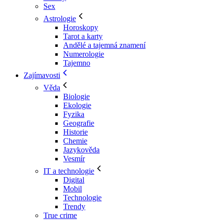
Sex
Astrologie
Horoskopy
Tarot a karty
Andělé a tajemná znamení
Numerologie
Tajemno
Zajímavosti
Věda
Biologie
Ekologie
Fyzika
Geografie
Historie
Chemie
Jazykověda
Vesmír
IT a technologie
Digital
Mobil
Technologie
Trendy
True crime