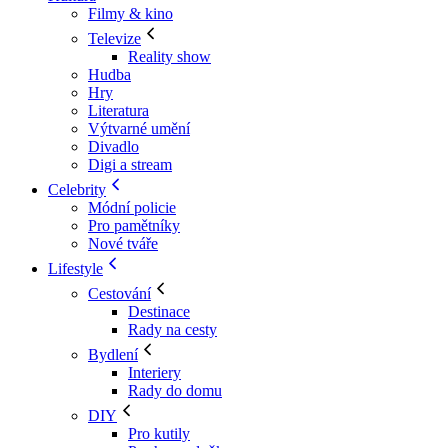
Filmy & kino
Televize
Reality show
Hudba
Hry
Literatura
Výtvarné umění
Divadlo
Digi a stream
Celebrity
Módní policie
Pro pamětníky
Nové tváře
Lifestyle
Cestování
Destinace
Rady na cesty
Bydlení
Interiery
Rady do domu
DIY
Pro kutily