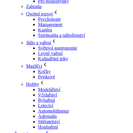
Pro hospodyňky
Zahrada
Osobní rozvoj
Psychologie
Management
Kariéra
Spiritualita a náboženství
Jídlo a vaření
Světová gastronomie
Levné vaření
Kulinářské triky
Mazlíčci
Kočky
Pejskové
Hobby
Modelářství
Včelařství
Rybaření
Letectví
Automobilismus
Adrenalin
Sběratelství
Houbaření