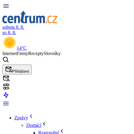
sobota 8. 8.
so 8. 8.
14°C
Internet
Firmy
Recepty
Slovníky
Přihlášení
Zprávy
Domácí
Regionální