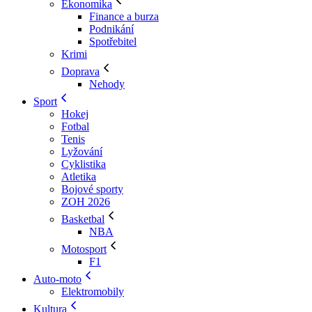
Ekonomika
Finance a burza
Podnikání
Spotřebitel
Krimi
Doprava
Nehody
Sport
Hokej
Fotbal
Tenis
Lyžování
Cyklistika
Atletika
Bojové sporty
ZOH 2026
Basketbal
NBA
Motosport
F1
Auto-moto
Elektromobily
Kultura