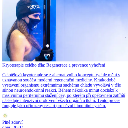
Kryoterapie celého těla: Regenerace a prevence vyhoření
Celotělová kryoterapie se z alternativního konceptu rychle mění v
uznávanou součást moderní regenerační medicíny. Krátkodobé
vystavení organismu extrémnímu suchému chladu vyvolává v těle
silnou neuroendokrinní reakci. Během několika minut dochází k
masivnímu perifernímu stažení cév, po kterém při opětovném zahřátí
následuje intenzivní prokrvení všech orgánů a tkání. Tento proces
funguje jako přirozený restart pro cévní i imunitní systém.
Plné zdraví
dnes, 20:07