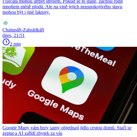
I rajčata mohou utrpět stresem. Pokud se to stane, začnou rodit
mnohem méně plodů. Ale na vině jejich neuspokojivého stavu
mohou být i jiné faktory.
Chalupáři-Zahrádkáři
dnes, 21:51
2 min
Google Mapy vám brzy samy objednají jídlo cestou domů. Stačí se
zeptat a AI zařídí zbytek za vás