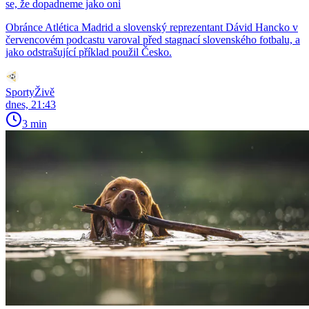
se, že dopadneme jako oni
Obránce Atlética Madrid a slovenský reprezentant Dávid Hancko v
červencovém podcastu varoval před stagnací slovenského fotbalu, a
jako odstrašující příklad použil Česko.
SportyŽivě
dnes, 21:43
3 min