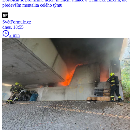
především mentalita celého týmu.
SvětFormule.cz
dnes, 18:55
2 min