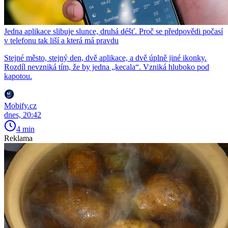
Jedna aplikace slibuje slunce, druhá déšť. Proč se předpovědi počasí
v telefonu tak liší a která má pravdu
Stejné město, stejný den, dvě aplikace, a dvě úplně jiné ikonky.
Rozdíl nevzniká tím, že by jedna „kecala“. Vzniká hluboko pod
kapotou.
Mobify.cz
dnes, 20:42
4 min
Reklama