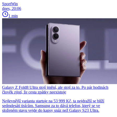
SportWin
dnes, 20:06
1 min
Galaxy Z Fold8 Ultra stojí jmění, ale stojí za to. Po pár hodinách
člověk zjistí, že cesta zpátky neexistuje
Nejlevnější varianta startuje na 53 999 Kč, ta nejdražší se blíží
sedmdesáti tisícům. Samsung za to dává telefon, který se ve
složeném stavu vejde do kapsy snáz než Galaxy S23 Ultra.