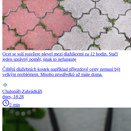
Ocet se solí rozežere plevel mezi dlaždicemi za 12 hodin. Stačí
jeden správný poměr, jinak to nefunguje
Čištění dlažebních kostek například příjezdové cesty nemusí být
velkým problémem. Mnoho prostředků už máte doma.
Chalupáři-Zahrádkáři
dnes, 18:28
2 min