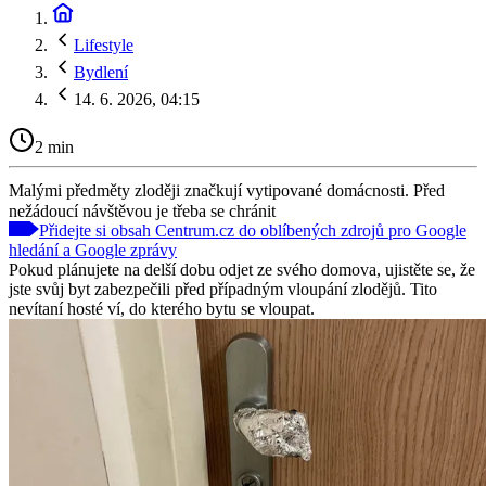
Lifestyle
Bydlení
14. 6. 2026, 04:15
2 min
Malými předměty zloději značkují vytipované domácnosti. Před
nežádoucí návštěvou je třeba se chránit
Přidejte si obsah Centrum.cz do oblíbených zdrojů pro Google
hledání a Google zprávy
Pokud plánujete na delší dobu odjet ze svého domova, ujistěte se, že
jste svůj byt zabezpečili před případným vloupání zlodějů. Tito
nevítaní hosté ví, do kterého bytu se vloupat.