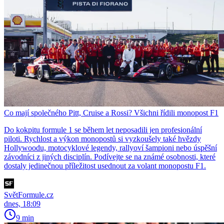
Co mají společného Pitt, Cruise a Rossi? Všichni řídili monopost F1
Do kokpitu formule 1 se během let neposadili jen profesionální
piloti. Rychlost a výkon monopostů si vyzkoušely také hvězdy
Hollywoodu, motocyklové legendy, rallyoví šampioni nebo úspěšní
závodníci z jiných disciplín. Podívejte se na známé osobnosti, které
dostaly jedinečnou příležitost usednout za volant monopostu F1.
SvětFormule.cz
dnes, 18:09
9 min