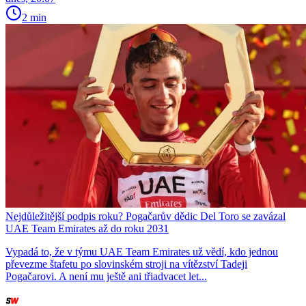
2 min
Nejdůležitější podpis roku? Pogačarův dědic Del Toro se zavázal
UAE Team Emirates až do roku 2031
Vypadá to, že v týmu UAE Team Emirates už vědí, kdo jednou
převezme štafetu po slovinském stroji na vítězství Tadeji
Pogačarovi. A není mu ještě ani třiadvacet let...