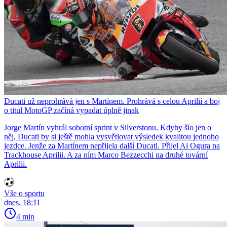
Ducati už neprohrává jen s Martínem. Prohrává s celou Aprilií a boj
o titul MotoGP začíná vypadat úplně jinak
Jorge Martín vyhrál sobotní sprint v Silverstonu. Kdyby šlo jen o
něj, Ducati by si ještě mohla vysvětlovat výsledek kvalitou jednoho
jezdce. Jenže za Martínem nepřijela další Ducati. Přijel Ai Ogura na
Trackhouse Aprilii. A za ním Marco Bezzecchi na druhé tovární
Aprilii.
Vše o sportu
dnes, 18:11
4 min