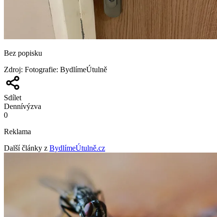
Bez popisku
Zdroj
:
Fotografie: BydlímeÚtulně
Sdílet
Denní
výzva
0
Reklama
Další články z
BydlímeÚtulně.cz