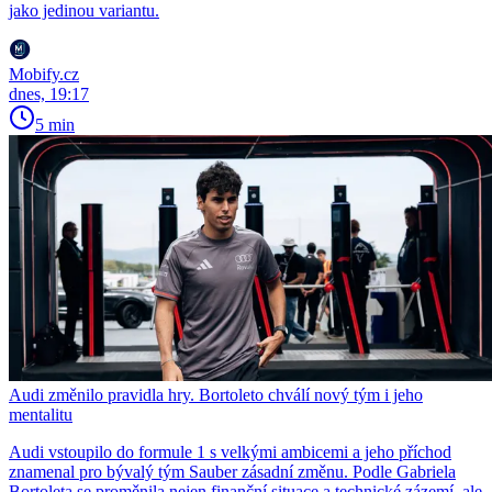
jako jedinou variantu.
Mobify.cz
dnes, 19:17
5 min
Audi změnilo pravidla hry. Bortoleto chválí nový tým i jeho
mentalitu
Audi vstoupilo do formule 1 s velkými ambicemi a jeho příchod
znamenal pro bývalý tým Sauber zásadní změnu. Podle Gabriela
Bortoleta se proměnila nejen finanční situace a technické zázemí, ale