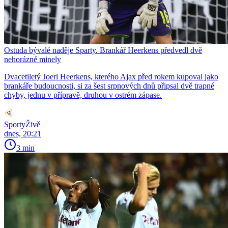
Ostuda bývalé naděje Sparty. Brankář Heerkens předvedl dvě
nehorázné minely
Dvacetiletý Joeri Heerkens, kterého Ajax před rokem kupoval jako
brankáře budoucnosti, si za šest srpnových dnů připsal dvě trapné
chyby, jednu v přípravě, druhou v ostrém zápase.
SportyŽivě
dnes, 20:21
3 min