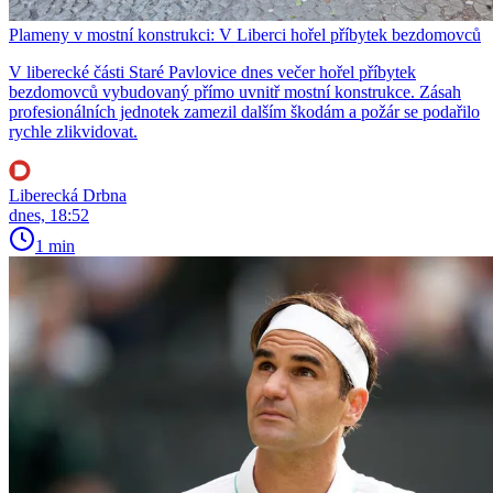
Plameny v mostní konstrukci: V Liberci hořel příbytek bezdomovců
V liberecké části Staré Pavlovice dnes večer hořel příbytek
bezdomovců vybudovaný přímo uvnitř mostní konstrukce. Zásah
profesionálních jednotek zamezil dalším škodám a požár se podařilo
rychle zlikvidovat.
Liberecká Drbna
dnes, 18:52
1 min