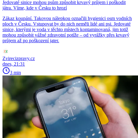
Jedovaté sinice mohou psům způsobit krvavý průjem i poškodit
játra. Víme, kde v Česku to hrozí
Zákaz koupání. Takovou nálepkou označili hygienici osm vodních
ploch v Česku. Vstupovat by do nich neměli lidé ani psi. Jedovaté
sinice, kterými je voda v těchto místech kontaminovaná, jim totiž
mohou způsobit vážné zdravotní potíže – od vyrážky přes krvavý
průjem až po poškození jater.
Zvirecizpravy.cz
dnes, 21:31
3 min