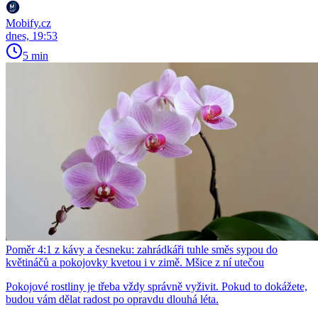
Mobify.cz
dnes, 19:53
5 min
Poměr 4:1 z kávy a česneku: zahrádkáři tuhle směs sypou do
květináčů a pokojovky kvetou i v zimě. Mšice z ní utečou
Pokojové rostliny je třeba vždy správně vyživit. Pokud to dokážete,
budou vám dělat radost po opravdu dlouhá léta.