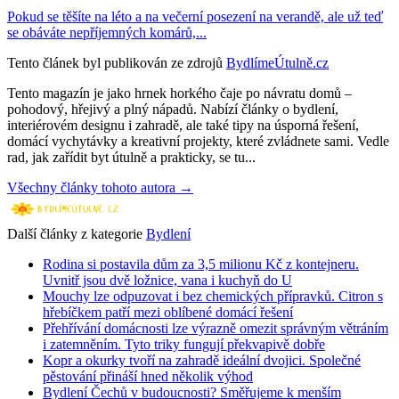
Pokud se těšíte na léto a na večerní posezení na verandě, ale už teď
se obáváte nepříjemných komárů,...
Tento článek byl publikován ze zdrojů
BydlímeÚtulně.cz
Tento magazín je jako hrnek horkého čaje po návratu domů –
pohodový, hřejivý a plný nápadů. Nabízí články o bydlení,
interiérovém designu i zahradě, ale také tipy na úsporná řešení,
domácí vychytávky a kreativní projekty, které zvládnete sami. Vedle
rad, jak zařídit byt útulně a prakticky, se tu...
Všechny články tohoto autora →
Další články z kategorie
Bydlení
Rodina si postavila dům za 3,5 milionu Kč z kontejneru.
Uvnitř jsou dvě ložnice, vana i kuchyň do U
Mouchy lze odpuzovat i bez chemických přípravků. Citron s
hřebíčkem patří mezi oblíbené domácí řešení
Přehřívání domácnosti lze výrazně omezit správným větráním
i zatemněním. Tyto triky fungují překvapivě dobře
Kopr a okurky tvoří na zahradě ideální dvojici. Společné
pěstování přináší hned několik výhod
Bydlení Čechů v budoucnosti? Směřujeme k menším