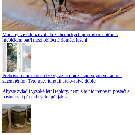
Mouchy lze odpuzovat i bez chemických přípravků. Citron s
hřebíčkem patří mezi oblíbené domácí řešení
Přehřívání domácnosti lze výrazně omezit správným větráním i
zatemněním. Tyto triky fungují překvapivě dobře
Abyste zvládli vysoké letní teploty, nemusíte nic trénovat, postačí si
nastudovat pár dobrých tipů, jak s...