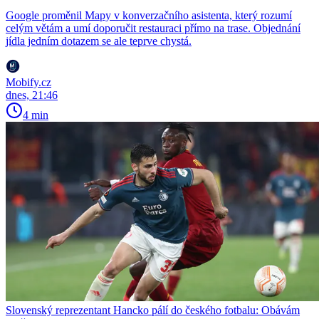
Google proměnil Mapy v konverzačního asistenta, který rozumí
celým větám a umí doporučit restauraci přímo na trase. Objednání
jídla jedním dotazem se ale teprve chystá.
Mobify.cz
dnes, 21:46
4 min
Slovenský reprezentant Hancko pálí do českého fotbalu: Obávám