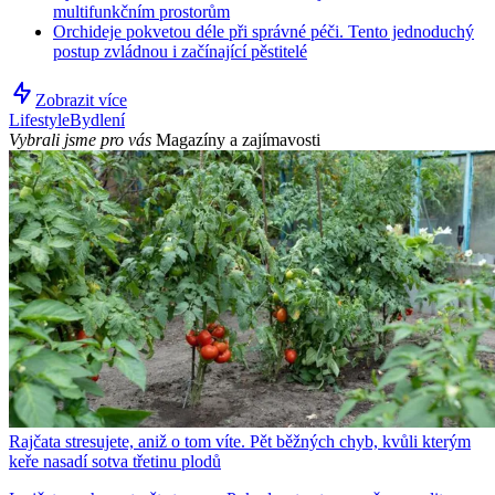
multifunkčním prostorům
Orchideje pokvetou déle při správné péči. Tento jednoduchý
postup zvládnou i začínající pěstitelé
Zobrazit více
Lifestyle
Bydlení
Vybrali jsme pro vás
Magazíny a zajímavosti
Rajčata stresujete, aniž o tom víte. Pět běžných chyb, kvůli kterým
keře nasadí sotva třetinu plodů