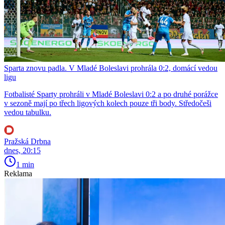
Sparta znovu padla. V Mladé Boleslavi prohrála 0:2, domácí vedou
ligu
Fotbalisté Sparty prohráli v Mladé Boleslavi 0:2 a po druhé porážce
v sezoně mají po třech ligových kolech pouze tři body. Středočeši
vedou tabulku.
Pražská Drbna
dnes, 20:15
1 min
Reklama