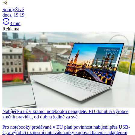
SportyŽivě
dnes, 19:19
3 min
Reklama
Nabíječku už v krabici notebooku nenajdete. EU donutila výrobce
změnit pravidla, od dubna jedině za své
Pro notebooky prodávané v EU platí povinnost nabíjení přes USB-
C, a výrobci už nesmí nutit zákazníky kupovat balení s adaptérem