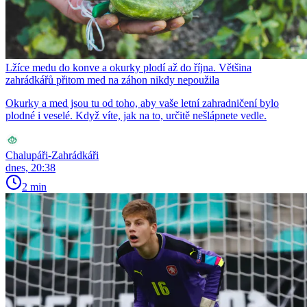
Lžíce medu do konve a okurky plodí až do října. Většina
zahrádkářů přitom med na záhon nikdy nepoužila
Okurky a med jsou tu od toho, aby vaše letní zahradničení bylo
plodné i veselé. Když víte, jak na to, určitě nešlápnete vedle.
Chalupáři-Zahrádkáři
dnes, 20:38
2 min