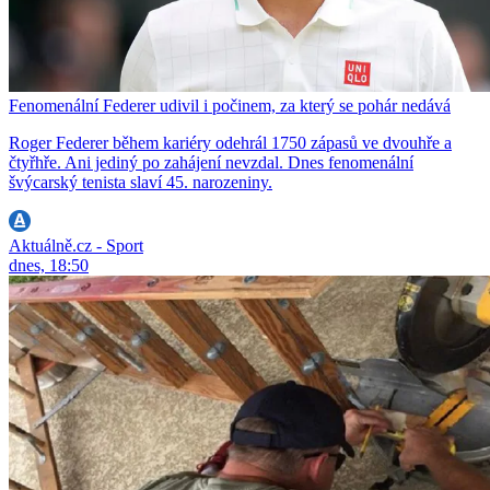
Fenomenální Federer udivil i počinem, za který se pohár nedává
Roger Federer během kariéry odehrál 1750 zápasů ve dvouhře a
čtyřhře. Ani jediný po zahájení nevzdal. Dnes fenomenální
švýcarský tenista slaví 45. narozeniny.
Aktuálně.cz - Sport
dnes, 18:50