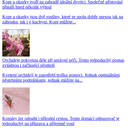
Kopr a okurky tvoří na zahradě ideální dvojici. Společné pěstování
přináší hned několik výhod
Kopr a okurky jsou dvě rostliny, které se spolu dobře snesou jak na
záhonku, tak i v kuchyni. Kopr můžete...
Orchideje pokvetou déle při správné péči. Tento jednoduchý postup
zvládnou i začínající pěstitelé
Kvetení orchidejí je zapotřebí trošku pomoci. Jednak optimálními
pěstebními podmínkami, jednak můžete na...
Komáry lze odradit i přírodní cestou. Tento domácí odpuzovač je
jednoduchý na přípravu a příjemně voní