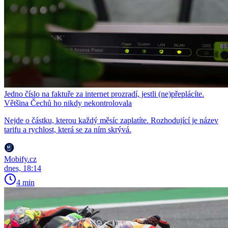
Jedno číslo na faktuře za internet prozradí, jestli (ne)přeplácíte.
Většina Čechů ho nikdy nekontrolovala
Nejde o částku, kterou každý měsíc zaplatíte. Rozhodující je název
tarifu a rychlost, která se za ním skrývá.
Mobify.cz
dnes, 18:14
4 min