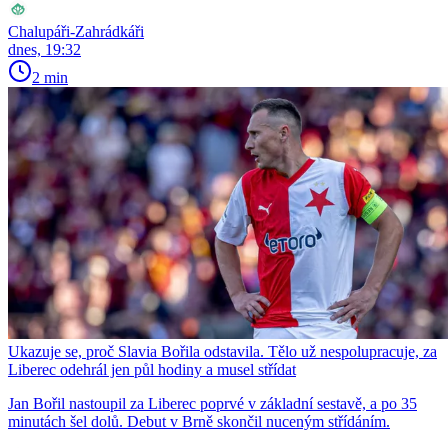
Chalupáři-Zahrádkáři
dnes, 19:32
2 min
Ukazuje se, proč Slavia Bořila odstavila. Tělo už nespolupracuje, za
Liberec odehrál jen půl hodiny a musel střídat
Jan Bořil nastoupil za Liberec poprvé v základní sestavě, a po 35
minutách šel dolů. Debut v Brně skončil nuceným střídáním.