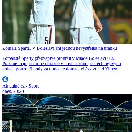
Zoufalá Sparta. V Boleslavi ani jednou nevystřelila na branku
Fotbalisté Sparty překvapivě prohráli v Mladé Boleslavi 0:2.
Pražané mají po druhé porážce v nové sezoně po třech ligových
kolech pouze tři body za upocené domácí vítězství nad Zlínem.
Aktuálně.cz - Sport
dnes, 20:20