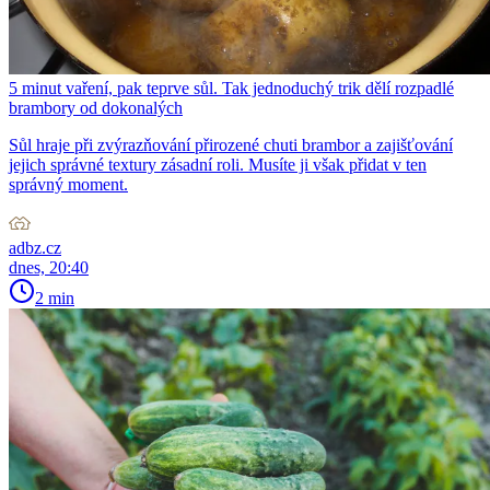
5 minut vaření, pak teprve sůl. Tak jednoduchý trik dělí rozpadlé
brambory od dokonalých
Sůl hraje při zvýrazňování přirozené chuti brambor a zajišťování
jejich správné textury zásadní roli. Musíte ji však přidat v ten
správný moment.
adbz.cz
dnes, 20:40
2 min