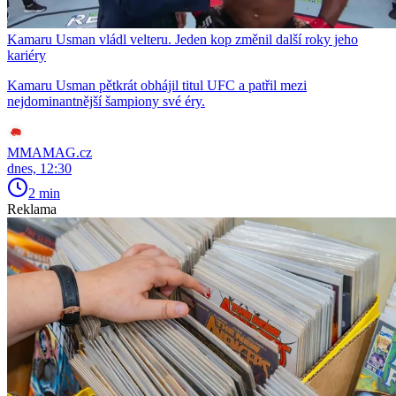
Kamaru Usman vládl velteru. Jeden kop změnil další roky jeho
kariéry
Kamaru Usman pětkrát obhájil titul UFC a patřil mezi
nejdominantnější šampiony své éry.
MMAMAG.cz
dnes, 12:30
2 min
Reklama