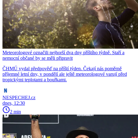
Meteorologové označili nejhorší dva dny příštího týdně. Staří a
nemocní občané by se měli připravit
ČHMÚ vydal předpověď na příští týden. Čekají nás poměrně
příjemné letní dny, v pondělí ale ještě meteorologové varují před
tropickými teplotami a bouřkami.
NESPECHEJ.cz
dnes, 12:30
2 min