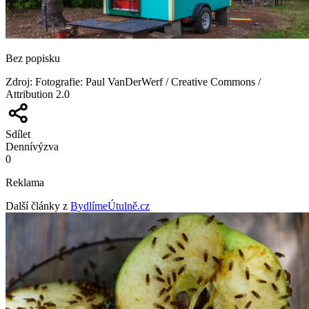
Bez popisku
Zdroj
:
Fotografie: Paul VanDerWerf / Creative Commons /
Attribution 2.0
Sdílet
Denní
výzva
0
Reklama
Další články z
BydlímeÚtulně.cz