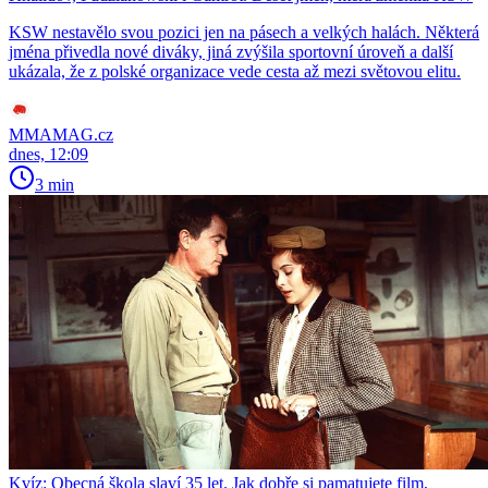
KSW nestavělo svou pozici jen na pásech a velkých halách. Některá
jména přivedla nové diváky, jiná zvýšila sportovní úroveň a další
ukázala, že z polské organizace vede cesta až mezi světovou elitu.
MMAMAG.cz
dnes, 12:09
3 min
Kvíz: Obecná škola slaví 35 let. Jak dobře si pamatujete film,