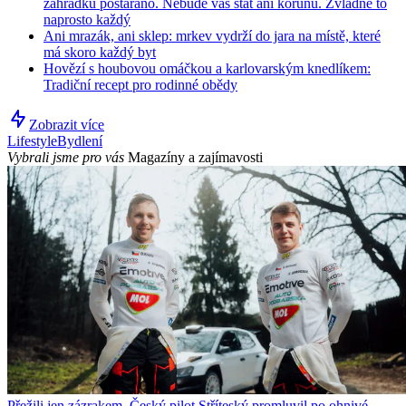
zahrádku postaráno. Nebude vás stát ani korunu. Zvládne to
naprosto každý
Ani mrazák, ani sklep: mrkev vydrží do jara na místě, které
má skoro každý byt
Hovězí s houbovou omáčkou a karlovarským knedlíkem:
Tradiční recept pro rodinné obědy
Zobrazit více
Lifestyle
Bydlení
Vybrali jsme pro vás
Magazíny a zajímavosti
Přežili jen zázrakem. Český pilot Stříteský promluvil po ohnivé