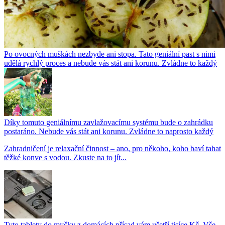
Po ovocných muškách nezbyde ani stopa. Tato geniální past s nimi
udělá rychlý proces a nebude vás stát ani korunu. Zvládne to každý
Díky tomuto geniálnímu zavlažovacímu systému bude o zahrádku
postaráno. Nebude vás stát ani korunu. Zvládne to naprosto každý
Zahradničení je relaxační činnost – ano, pro někoho, koho baví tahat
těžké konve s vodou. Zkuste na to jít...
Tyto tablety do myčky z domácích přísad vám ušetří tisíce Kč. Vše