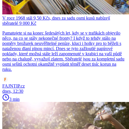
V roce 1968 stál 9,50 Kčs, dnes za sadu osmi kusů nabízejí
sběratelé 9 000 Kč
Pamatujete si na konec šedesátých let, kdy se v trafikách objevilo
něco, na co se stály nekonečné fronty? I když to tehdy stálo na
poměry brožurek neuvěřitelné peníze, kluci i holky pro to běželi s
nataženou dlaní plnou mincí. Dnes se tyto zažloutlé papírové
poklady, které možná stále leží zapomenuté v krabici na vaší půdě
nebo na chalupě, vyvažují zlatem. Sběratelé jsou za kompletní sadu
osmi sešitů ochotni okamžitě vyplatit téměř deset tisíc korun na
ruku.
FAJNTIP.cz
dnes, 12:30
3 min