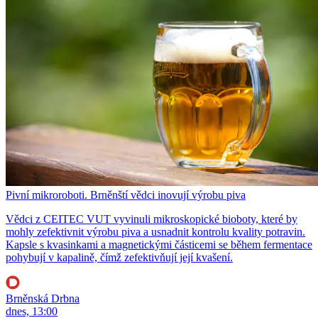
Pivní mikroroboti. Brněnští vědci inovují výrobu piva
Vědci z CEITEC VUT vyvinuli mikroskopické bioboty, které by
mohly zefektivnit výrobu piva a usnadnit kontrolu kvality potravin.
Kapsle s kvasinkami a magnetickými částicemi se během fermentace
pohybují v kapalině, čímž zefektivňují její kvašení.
Brněnská Drbna
dnes, 13:00