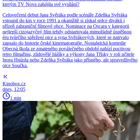
kterým TV Nova zahájila své vysílání?
Celovečerní debut Jana Svěráka podle scénáře Zdeňka Svěráka
vstoupil do kin v roce 1991 a okamžitě si získal srdce diváků i
přízeň zahraniční filmové obce. Nominace na Oscara v kategorii
nejlepší cizojazyčný film tehdy odstartovala mimořádně úspěšnou
éru tvůrčího spřežení otce a syna Svěrákových, které se natrvalo
zapsalo do historie české kinematografie. Nostalgická komedie
Obecná škola ze zmateného poválečného období nabízí poctivou
retro filmařinu, zlidovělé hlášky a výkony Jana Třísky v roli učitele
Igora Hnízda nebo Zdeňka Svěráka jako přísného, ale spravedlivého
otce Součka.
Kinobox.cz
dnes, 12:05
1 min