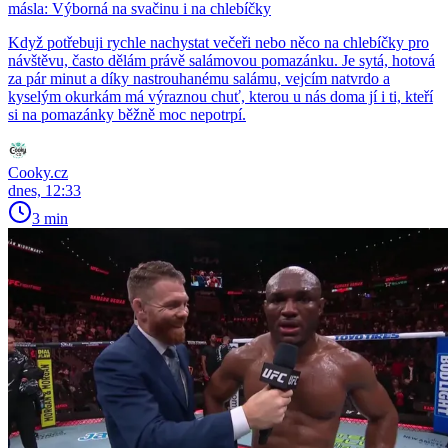
másla: Výborná na svačinu i na chlebíčky
Když potřebuji rychle nachystat večeři nebo něco na chlebíčky pro
návštěvu, často dělám právě salámovou pomazánku. Je sytá, hotová
za pár minut a díky nastrouhanému salámu, vejcím natvrdo a
kyselým okurkám má výraznou chuť, kterou u nás doma jí i ti, kteří
si na pomazánky běžně moc nepotrpí.
Cooky.cz
dnes, 12:33
3 min