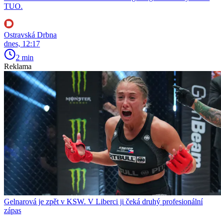
TUO.
Ostravská Drbna
dnes, 12:17
2 min
Reklama
Gelnarová je zpět v KSW. V Liberci ji čeká druhý profesionální
zápas