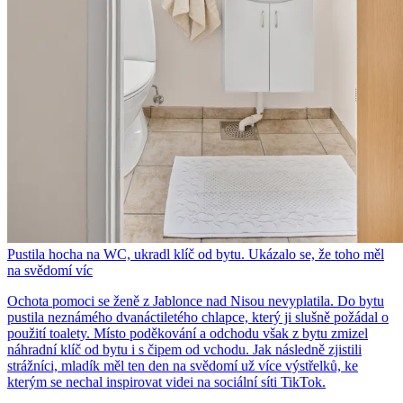
Pustila hocha na WC, ukradl klíč od bytu. Ukázalo se, že toho měl
na svědomí víc
Ochota pomoci se ženě z Jablonce nad Nisou nevyplatila. Do bytu
pustila neznámého dvanáctiletého chlapce, který ji slušně požádal o
použití toalety. Místo poděkování a odchodu však z bytu zmizel
náhradní klíč od bytu i s čipem od vchodu. Jak následně zjistili
strážníci, mladík měl ten den na svědomí už více výstřelků, ke
kterým se nechal inspirovat videi na sociální síti TikTok.