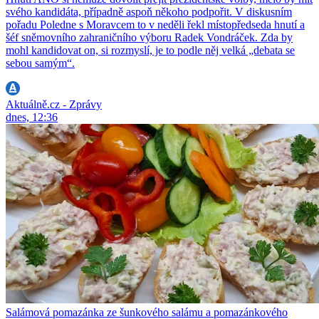
svého kandidáta, případně aspoň někoho podpořit. V diskusním
pořadu Poledne s Moravcem to v neděli řekl místopředseda hnutí a
šéf sněmovního zahraničního výboru Radek Vondráček. Zda by
mohl kandidovat on, si rozmyslí, je to podle něj velká „debata se
sebou samým“.
Aktuálně.cz - Zprávy
dnes, 12:36
Salámová pomazánka ze šunkového salámu a pomazánkového