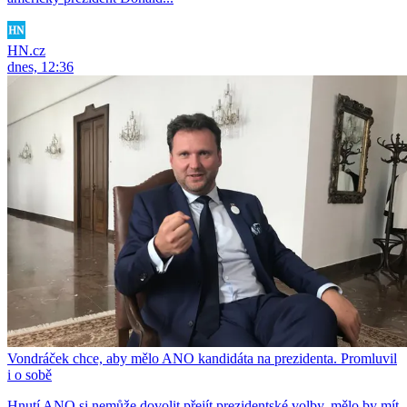
HN.cz
dnes, 12:36
Vondráček chce, aby mělo ANO kandidáta na prezidenta. Promluvil
i o sobě
Hnutí ANO si nemůže dovolit přejít prezidentské volby, mělo by mít