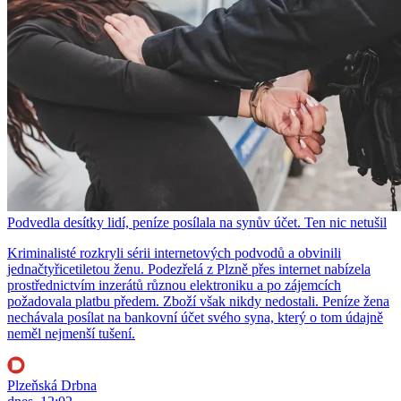
Podvedla desítky lidí, peníze posílala na synův účet. Ten nic netušil
Kriminalisté rozkryli sérii internetových podvodů a obvinili
jednačtyřicetiletou ženu. Podezřelá z Plzně přes internet nabízela
prostřednictvím inzerátů různou elektroniku a po zájemcích
požadovala platbu předem. Zboží však nikdy nedostali. Peníze žena
nechávala posílat na bankovní účet svého syna, který o tom údajně
neměl nejmenší tušení.
Plzeňská Drbna