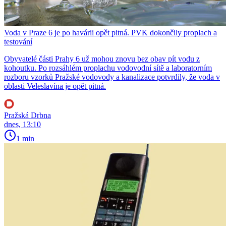
Voda v Praze 6 je po havárii opět pitná. PVK dokončily proplach a
testování
Obyvatelé části Prahy 6 už mohou znovu bez obav pít vodu z
kohoutku. Po rozsáhlém proplachu vodovodní sítě a laboratorním
rozboru vzorků Pražské vodovody a kanalizace potvrdily, že voda v
oblasti Veleslavína je opět pitná.
Pražská Drbna
dnes, 13:10
1 min