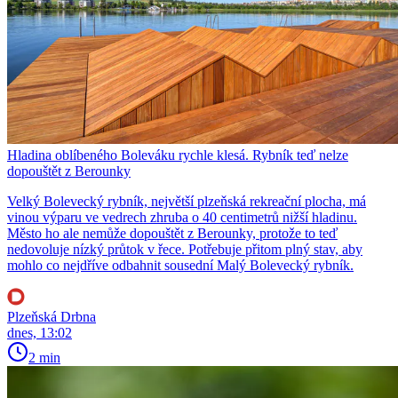
Hladina oblíbeného Boleváku rychle klesá. Rybník teď nelze
dopouštět z Berounky
Velký Bolevecký rybník, největší plzeňská rekreační plocha, má
vinou výparu ve vedrech zhruba o 40 centimetrů nižší hladinu.
Město ho ale nemůže dopouštět z Berounky, protože to teď
nedovoluje nízký průtok v řece. Potřebuje přitom plný stav, aby
mohlo co nejdříve odbahnit sousední Malý Bolevecký rybník.
Plzeňská Drbna
dnes, 13:02
2 min