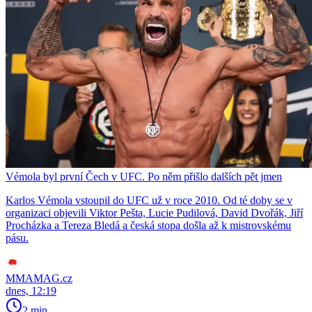
Vémola byl první Čech v UFC. Po něm přišlo dalších pět jmen
Karlos Vémola vstoupil do UFC už v roce 2010. Od té doby se v
organizaci objevili Viktor Pešta, Lucie Pudilová, David Dvořák, Jiří
Procházka a Tereza Bledá a česká stopa došla až k mistrovskému
pásu.
MMAMAG.cz
dnes, 12:19
2 min