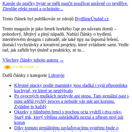
Kapsle do pračky byste se měli naučit používat správně co nejdříve.
Zlepšíte efekt praní a ochráníte...
Tento článek byl publikován ze zdrojů
BydlímeÚtulně.cz
Tento magazín je jako hrnek horkého čaje po návratu domů –
pohodový, hřejivý a plný nápadů. Nabízí články o bydlení,
interiérovém designu i zahradě, ale také tipy na úsporná řešení,
domácí vychytávky a kreativní projekty, které zvládnete sami. Vedle
rad, jak zařídit byt útulně a prakticky, se tu...
Všechny články tohoto autora →
Další články z kategorie
Lifestyle
Křestné placky podle maminky jsou sladká i sytá připomínka
kuchyně, ve které se neplýtvalo
Po ovocných muškách nezbyde ani stopa. Tato geniální past s
nimi udělá rychlý proces a nebude vás stát ani korunu.
Zvládne to každý
Okurky v hliněném hrnci s trochou octa vydrží i dva roky.
Starý trik, který většina zahrádkářů nezná a přitom stojí pár
korun
Díky tomuto geniálnímu zavlažovacímu systému bude o