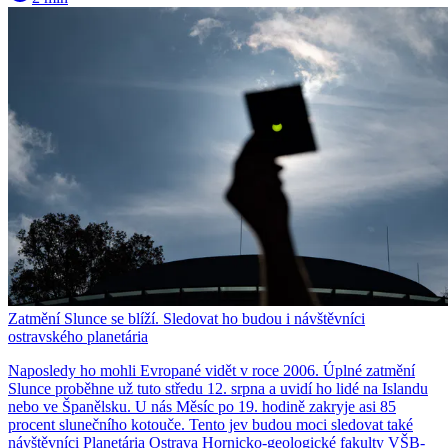
Zatmění Slunce se blíží. Sledovat ho budou i návštěvníci
ostravského planetária
Naposledy ho mohli Evropané vidět v roce 2006. Úplné zatmění
Slunce proběhne už tuto středu 12. srpna a uvidí ho lidé na Islandu
nebo ve Španělsku. U nás Měsíc po 19. hodině zakryje asi 85
procent slunečního kotouče. Tento jev budou moci sledovat také
návštěvníci Planetária Ostrava Hornicko-geologické fakulty VŠB-