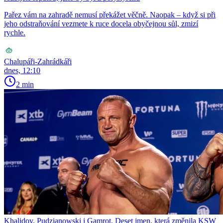
Pařez vám na zahradě nemusí překážet věčně. Naopak – když si při
jeho odstraňování vezmete k ruce docela obyčejnou sůl, zmizí
rychle.
Chalupáři-Zahrádkáři
dnes, 12:10
2 min
Khalidov, Pudzianowski i Gamrot. Deset jmen, která změnila KSW