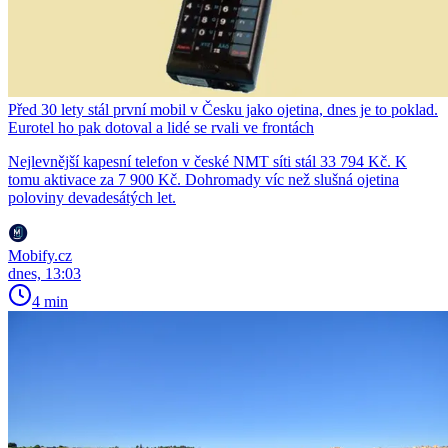
Před 30 lety stál první mobil v Česku jako ojetina, dnes je to poklad.
Eurotel ho pak dotoval a lidé se rvali ve frontách
Nejlevnější kapesní telefon v české NMT síti stál 33 794 Kč. K
tomu aktivace za 7 900 Kč. Dohromady víc než slušná ojetina
poloviny devadesátých let.
Mobify.cz
dnes, 13:03
4 min