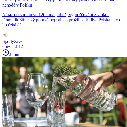
nehodě v Polsku
Náraz do stromu ve 120 km/h, oheň, vyprošťování z vraku.
Dominik Stříteský poprvé popsal, co prožil na Rallye Polska, a co
ho čeká dál.
SportyŽivě
dnes, 13:12
3 min