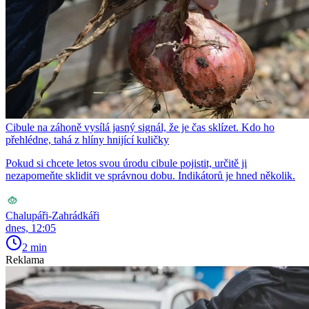
Cibule na záhoně vysílá jasný signál, že je čas sklízet. Kdo ho
přehlédne, tahá z hlíny hnijící kuličky
Pokud si chcete letos svou úrodu cibule pojistit, určitě ji
nezapomeňte sklidit ve správnou dobu. Indikátorů je hned několik.
Chalupáři-Zahrádkáři
dnes, 12:05
2 min
Reklama