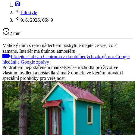
Lifestyle
9. 6. 2026, 06:49
2 min
Maličký dům s retro nádechem poskytuje majitelce vše, co si
zamane. Interiér má útulnou atmosféru
Přidejte si obsah Centrum.cz do oblíbených zdrojů pro Google
hledání a Google zprávy
Po druhém nepodařeném manželství se rozhodla pro život ve
vlastním bydlení a postavila si malý domek, ve kterém provádí i
speciální prohlídky pro veřejnost.