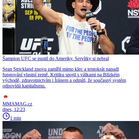
Šampion UFC se pustil do Ameriky. Servítky si nebral
Sean Strickland znovu zamířil mimo klec a tentokrát napadl
fungování vlastní země. Kritiku spojil s válkami na Blízkém
východě, zdravotnictvím i Íránem a odmítl, že současný systém
odpovídá kapitalismu.
MMAMAG.cz
dnes, 12:23
1 min