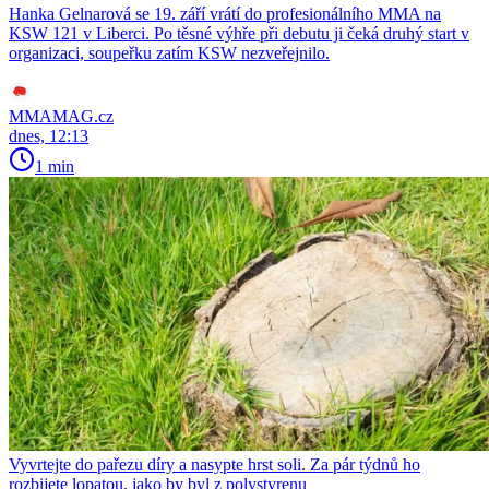
Hanka Gelnarová se 19. září vrátí do profesionálního MMA na
KSW 121 v Liberci. Po těsné výhře při debutu ji čeká druhý start v
organizaci, soupeřku zatím KSW nezveřejnilo.
MMAMAG.cz
dnes, 12:13
1 min
Vyvrtejte do pařezu díry a nasypte hrst soli. Za pár týdnů ho
rozbijete lopatou, jako by byl z polystyrenu