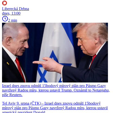
Liberecká Drbna
dnes, 13:00
2 min
Izrael dnes znovu odmítl 15bodový mírový plán pro Pásmo Gazy
navržený Radou míru, kterou ustavil Trump. Oznámil to Netanjahu,
píše Reuters.
Tel Aviv 9. srpna (ČTK) - Izrael dnes znovu odmítl 15bodový
mírový plán pro Pásmo Gazy navržený Radou míru, kterou ustavil
americký prezident Donald...