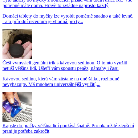
potřebné máte doma. Hravě to zvládne naprosto každý
Domácí tablety do myčky lze vyrobit poměrně snadno a také levně.
Tato přírodní receptura je vhodná pro ty...
Češi vymysleli geniální trik s kávovou sedlinou. O tomto využití
netuší většina lidí. Ušetří vám spoustu peněz, námahy i času
Kávovou sedlinu, která vám zůstane na dně šálku, rozhodně
nevyhazujte. Má mnohem univerzálnější využití,...
Kapsle do pračky většina lidí používá špatně. Pro okamžité zlepšení
praní je potřeba zakročit