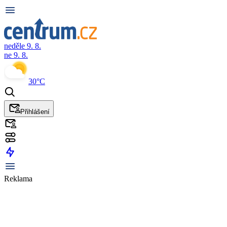
neděle 9. 8.
ne 9. 8.
30°C
Přihlášení
Reklama