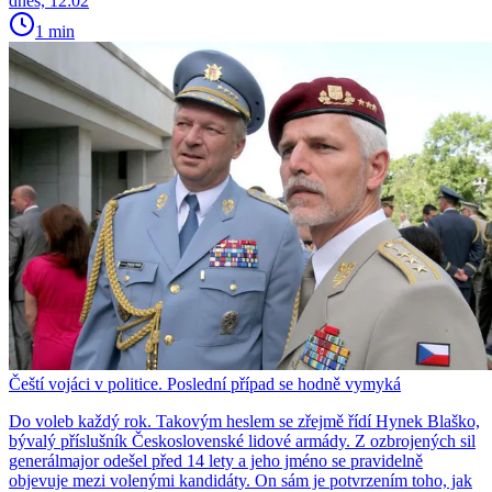
dnes, 12:02
1 min
Čeští vojáci v politice. Poslední případ se hodně vymyká
Do voleb každý rok. Takovým heslem se zřejmě řídí Hynek Blaško,
bývalý příslušník Československé lidové armády. Z ozbrojených sil
generálmajor odešel před 14 lety a jeho jméno se pravidelně
objevuje mezi volenými kandidáty. On sám je potvrzením toho, jak