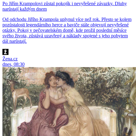
Po Jiřím Krampolovi zůstal pokojík i nevyřešené závazky. Dluhy
narůstají každým dnem
Od odchodu Jiřího Krampola uplynul více než rok. Přesto se kolem
pozůstalosti legendárního herce a baviče stále objevují nevyřešené
otázky. Pokoj v pečovatelském domě, kde prožil poslední měsíce
svého života, zůstává uzavřený a náklady spojené s jeho pobytem
dál narůstají.
Žena.cz
dnes, 08:30