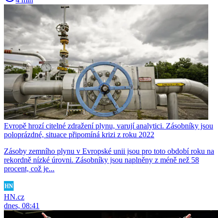
Evropě hrozí citelné zdražení plynu, varují analytici. Zásobníky jsou
poloprázdné, situace připomíná krizi z roku 2022
Zásoby zemního plynu v Evropské unii jsou pro toto období roku na
rekordně nízké úrovni. Zásobníky jsou naplněny z méně než 58
procent, což je...
HN.cz
dnes, 08:41