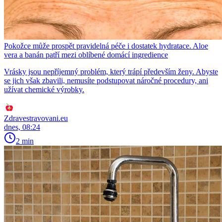
Pokožce může prospět pravidelná péče i dostatek hydratace. Aloe
vera a banán patří mezi oblíbené domácí ingredience
Vrásky jsou nepříjemný problém, který trápí především ženy. Abyste
se jich však zbavili, nemusíte podstupovat náročné procedury, ani
užívat chemické výrobky.
Zdravestravovani.eu
dnes, 08:24
2 min