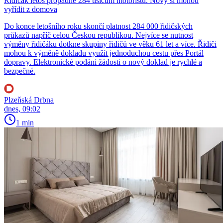
Řidičák letos propadne 284 tisícům motoristů. Nový si mohou
vyřídit z domova
Do konce letošního roku skončí platnost 284 000 řidičských
průkazů napříč celou Českou republikou. Nejvíce se nutnost
výměny řidičáku dotkne skupiny řidičů ve věku 61 let a více. Řidiči
mohou k výměně dokladu využít jednoduchou cestu přes Portál
dopravy. Elektronické podání žádosti o nový doklad je rychlé a
bezpečné.
Plzeňská Drbna
dnes, 09:02
1 min