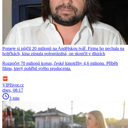
Pomeje si půjčil 20 milionů na Andělskou tvář. Firma ho nechala na
holičkách, kina zůstala poloprázdná, on skončil v dluzích
Rozpočet 70 milionů korun, české kinotržby 4,6 milionu. Příběh
filmu, který pohřbil svého producenta.
VIPživot.cz
dnes, 08:17
3 min