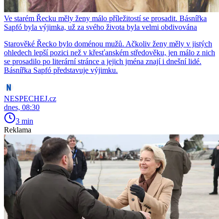
Ve starém Řecku měly ženy málo příležitostí se prosadit. Básnířka
Sapfó byla výjimka, už za svého života byla velmi obdivována
Starověké Řecko bylo doménou mužů. Ačkoliv ženy měly v jistých
ohledech lepší pozici než v křesťanském středověku, jen málo z nich
se prosadilo po literární stránce a jejich jména znají i dnešní lidé.
Básnířka Sapfó představuje výjimku.
NESPECHEJ.cz
dnes, 08:30
3 min
Reklama