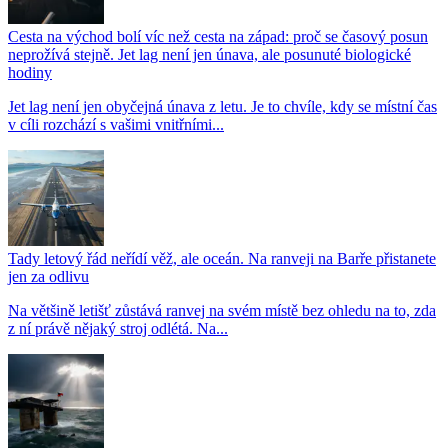
Cesta na východ bolí víc než cesta na západ: proč se časový posun
neprožívá stejně. Jet lag není jen únava, ale posunuté biologické
hodiny
Jet lag není jen obyčejná únava z letu. Je to chvíle, kdy se místní čas
v cíli rozchází s vašimi vnitřními...
Tady letový řád neřídí věž, ale oceán. Na ranveji na Barře přistanete
jen za odlivu
Na většině letišť zůstává ranvej na svém místě bez ohledu na to, zda
z ní právě nějaký stroj odlétá. Na...