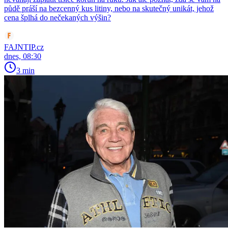
půdě práší na bezcenný kus litiny, nebo na skutečný unikát, jehož
cena šplhá do nečekaných výšin?
FAJNTIP.cz
dnes, 08:30
3 min