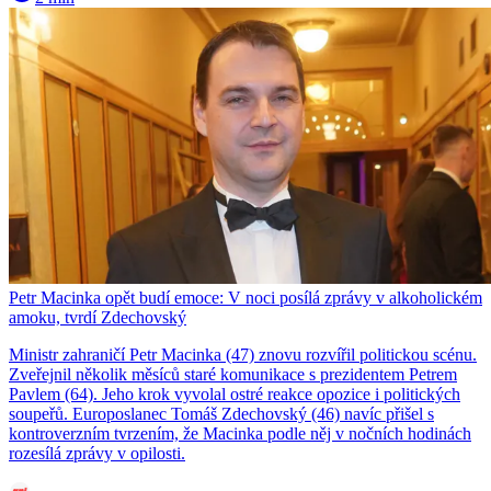
Petr Macinka opět budí emoce: V noci posílá zprávy v alkoholickém
amoku, tvrdí Zdechovský
Ministr zahraničí Petr Macinka (47) znovu rozvířil politickou scénu.
Zveřejnil několik měsíců staré komunikace s prezidentem Petrem
Pavlem (64). Jeho krok vyvolal ostré reakce opozice i politických
soupeřů. Europoslanec Tomáš Zdechovský (46) navíc přišel s
kontroverzním tvrzením, že Macinka podle něj v nočních hodinách
rozesílá zprávy v opilosti.