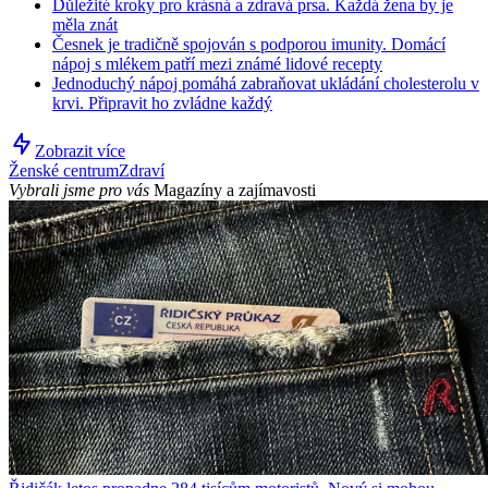
Důležité kroky pro krásná a zdravá prsa. Každá žena by je
měla znát
Česnek je tradičně spojován s podporou imunity. Domácí
nápoj s mlékem patří mezi známé lidové recepty
Jednoduchý nápoj pomáhá zabraňovat ukládání cholesterolu v
krvi. Připravit ho zvládne každý
Zobrazit více
Ženské centrum
Zdraví
Vybrali jsme pro vás
Magazíny a zajímavosti