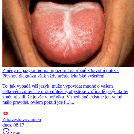
Změny na jazyku mohou upozornit na různé zdravotní potíže.
Přesnou diagnózu však vždy určuje lékařské vyšetření
To, jak vypadá váš jazyk, může vypovídat mnohé o vašem
celkovém zdraví. Je proto důležité, abyste se v případě jakýchkoliv
změn ujistili, že je vše v pořádku. V medicíně existuje jen velmi
málo pravidel, ovšem pokud jde [...]...
Zdravestravovani.eu
dnes, 08:17
2 min