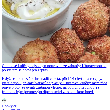
Cuketové kuličky nejsou jen nouzovka ze zahrady: Křupavé sousto,
po kterém se doma jen zapráší
Když se doma začne hromadit cuketa, přichází chvíle na recepty,
které nejsou jen další variací na placky. Cuketové kuličky mám ráda
právě proto, že uvnitř zůstanou vláčné, na povrchu křupnou a s
jednoduchým jogurtovým dipem zmizí ze stolu skoro hned.
Cooky.cz