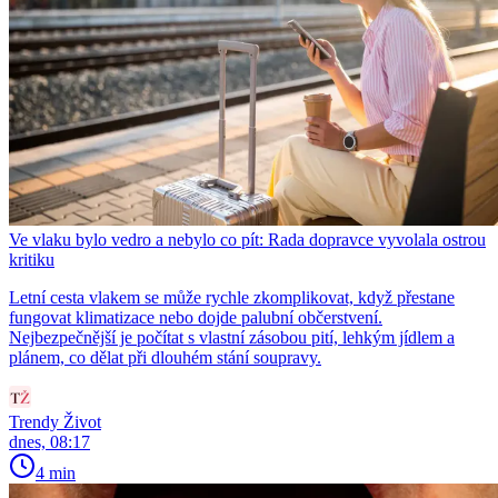
Ve vlaku bylo vedro a nebylo co pít: Rada dopravce vyvolala ostrou
kritiku
Letní cesta vlakem se může rychle zkomplikovat, když přestane
fungovat klimatizace nebo dojde palubní občerstvení.
Nejbezpečnější je počítat s vlastní zásobou pití, lehkým jídlem a
plánem, co dělat při dlouhém stání soupravy.
Trendy Život
dnes, 08:17
4 min