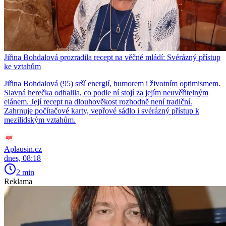
Jiřina Bohdalová prozradila recept na věčné mládí: Svérázný přístup
ke vztahům
Jiřina Bohdalová (95) srší energií, humorem i životním optimismem.
Slavná herečka odhalila, co podle ní stojí za jejím neuvěřitelným
elánem. Její recept na dlouhověkost rozhodně není tradiční.
Zahrnuje počítačové karty, vepřové sádlo i svérázný přístup k
mezilidským vztahům.
Aplausin.cz
dnes, 08:18
2 min
Reklama