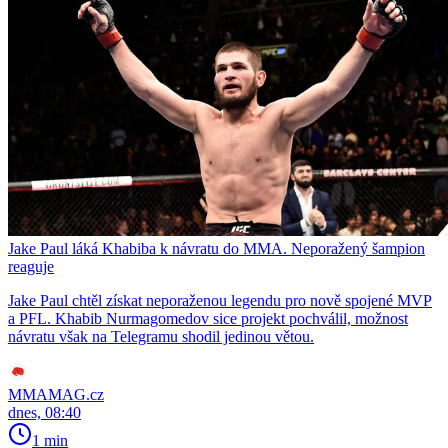
Jake Paul láká Khabiba k návratu do MMA. Neporažený šampion
reaguje
Jake Paul chtěl získat neporaženou legendu pro nově spojené MVP
a PFL. Khabib Nurmagomedov sice projekt pochválil, možnost
návratu však na Telegramu shodil jedinou větou.
MMAMAG.cz
dnes, 08:40
1 min