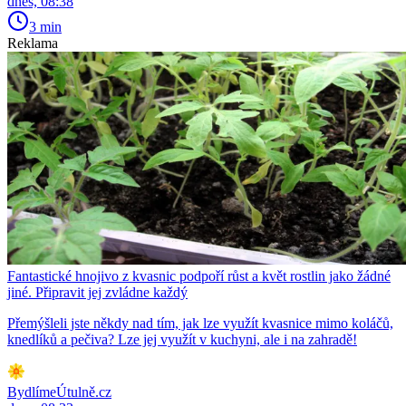
dnes, 08:38
3 min
Reklama
Fantastické hnojivo z kvasnic podpoří růst a květ rostlin jako žádné
jiné. Připravit jej zvládne každý
Přemýšleli jste někdy nad tím, jak lze využít kvasnice mimo koláčů,
knedlíků a pečiva? Lze jej využít v kuchyni, ale i na zahradě!
BydlímeÚtulně.cz