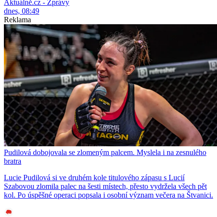
Aktuálně.cz - Zprávy
dnes, 08:49
Reklama
Pudilová dobojovala se zlomeným palcem. Myslela i na zesnulého
bratra
Lucie Pudilová si ve druhém kole titulového zápasu s Lucií
Szabovou zlomila palec na šesti místech, přesto vydržela všech pět
kol. Po úspěšné operaci popsala i osobní význam večera na Štvanici.