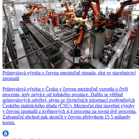
Průmyslová výroba v červnu meziročně stoupla, růst ve stavebnictví
zpomalil
Průmyslová výroba v Česku v červnu meziročně vzrostla o čtyři
procenta, tedy nejvíce od loňského prosince. Dařilo se většině
průmyslových odvětví, plyne ze čtvrtečních informací zveřejněných
Českého statistického úřadu (ČSÚ). Meziroční růst stavební výroby
v červnu zpomalil z květnových 4,4 procenta na rovná dvě procenta.
Zahraniční obchod pak skončil v červnu přebytkem 15,5 miliardy
korun.