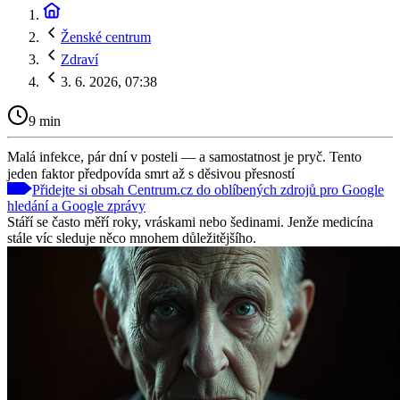
Ženské centrum
Zdraví
3. 6. 2026, 07:38
9 min
Malá infekce, pár dní v posteli — a samostatnost je pryč. Tento
jeden faktor předpovída smrt až s děsivou přesností
Přidejte si obsah Centrum.cz do oblíbených zdrojů pro Google
hledání a Google zprávy
Stáří se často měří roky, vráskami nebo šedinami. Jenže medicína
stále víc sleduje něco mnohem důležitějšího.