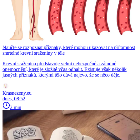
Naučte se rozpoznat příznaky, které mohou ukazovat na přítomnost
smrtelné krevní sraženiny v těle
Krevní sraženina představuje velmi nebezpečné a záludné
onemocnění, které je složité včas odhalit. Existuje však několik
jasných příznaků, kterými tělo dává najevo, že se něco děje.
Krasnezeny.eu
dnes, 08:52
2 min