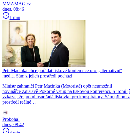
MMAMAG.cz
dnes, 08:46
1 min
Petr Macinka chce pořádat tiskové konference pro „alternativní“
média. Sám z jejich prostředí pochází
Ministr zahraničí Petr Macinka (Motoristé) opět neumožnil
novinářce Zdislavě Pokorné vstup na tiskovou konferenci. S ironií jí
vzkázal, že pro ni uspořádá tiskovku pro konspirátory. Sám přitom z
prostředí reálné…
Proboha!
dnes, 08:42
4 min