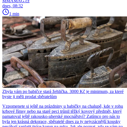
MMAMAG.cz
dnes, 08:32
1 min
Zbyla vám po babičce stará žehlička. 3000 Kč je minimum, za které
byste ji měli prodat sběratelům
Vzpomenete si ještě na prázdniny u babičky na chalupě, kde v rohu
krbové římsy nebo na staré peci trůnil těžký kovový předmět, který
pamatoval ještě rakousko-uherské mocnářství? Zatímco pro nás to
byla jen krásná dekorace, sběratelé dnes za ty nejvzácnější kousky
neváhají zaplatit tisíce korun na ruku. Jak ale poznat, zda se vám na