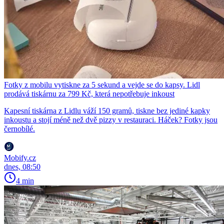
Fotky z mobilu vytiskne za 5 sekund a vejde se do kapsy. Lidl
prodává tiskárnu za 799 Kč, která nepotřebuje inkoust
Kapesní tiskárna z Lidlu váží 150 gramů, tiskne bez jediné kapky
inkoustu a stojí méně než dvě pizzy v restauraci. Háček? Fotky jsou
černobílé.
Mobify.cz
dnes, 08:50
4 min