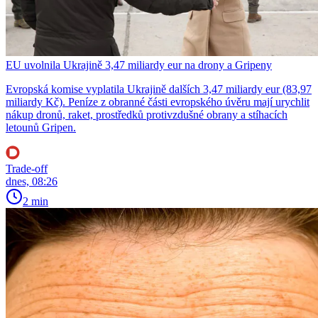
EU uvolnila Ukrajině 3,47 miliardy eur na drony a Gripeny
Evropská komise vyplatila Ukrajině dalších 3,47 miliardy eur (83,97
miliardy Kč). Peníze z obranné části evropského úvěru mají urychlit
nákup dronů, raket, prostředků protivzdušné obrany a stíhacích
letounů Gripen.
Trade-off
dnes, 08:26
2 min