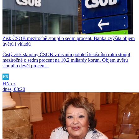
Zisk ČSOB meziročně stoupl o sedm procent. Banka zvýšila objem
úvěrů i vkladů
Čistý zisk skupiny ČSOB v prvním pololetí letošního roku stoupl
meziročně o sedm procent na 10,2 miliardy korun. Objem úvěrů
stoupl o devět procent...
HN.cz
dnes, 08:20