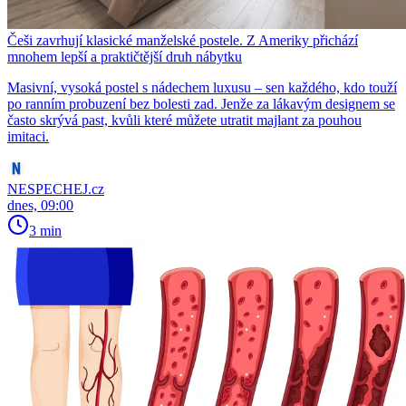
Češi zavrhují klasické manželské postele. Z Ameriky přichází
mnohem lepší a praktičtější druh nábytku
Masivní, vysoká postel s nádechem luxusu – sen každého, kdo touží
po ranním probuzení bez bolesti zad. Jenže za lákavým designem se
často skrývá past, kvůli které můžete utratit majlant za pouhou
imitaci.
NESPECHEJ.cz
dnes, 09:00
3 min