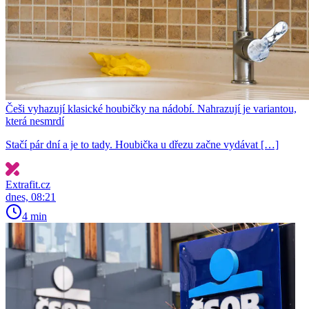
Češi vyhazují klasické houbičky na nádobí. Nahrazují je variantou,
která nesmrdí
Stačí pár dní a je to tady. Houbička u dřezu začne vydávat […]
Extrafit.cz
dnes, 08:21
4 min