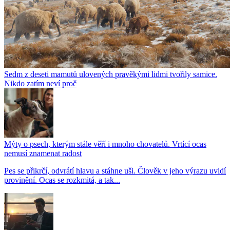
Sedm z deseti mamutů ulovených pravěkými lidmi tvořily samice.
Nikdo zatím neví proč
Mýty o psech, kterým stále věří i mnoho chovatelů. Vrtící ocas
nemusí znamenat radost
Pes se přikrčí, odvrátí hlavu a stáhne uši. Člověk v jeho výrazu uvidí
provinění. Ocas se rozkmitá, a tak...