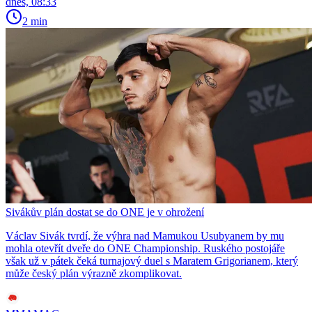
dnes, 08:33
2 min
Sivákův plán dostat se do ONE je v ohrožení
Václav Sivák tvrdí, že výhra nad Mamukou Usubyanem by mu
mohla otevřít dveře do ONE Championship. Ruského postojáře
však už v pátek čeká turnajový duel s Maratem Grigorianem, který
může český plán výrazně zkomplikovat.