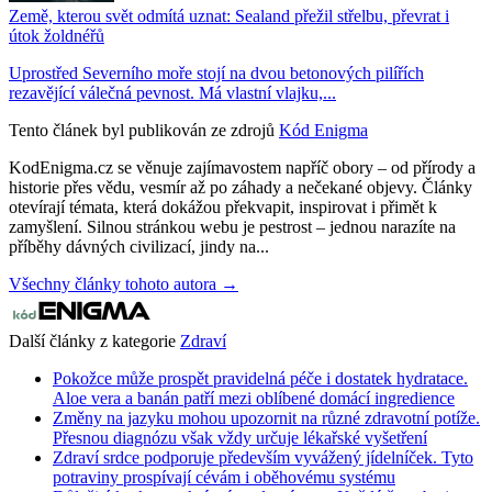
Země, kterou svět odmítá uznat: Sealand přežil střelbu, převrat i
útok žoldnéřů
Uprostřed Severního moře stojí na dvou betonových pilířích
rezavějící válečná pevnost. Má vlastní vlajku,...
Tento článek byl publikován ze zdrojů
Kód Enigma
KodEnigma.cz se věnuje zajímavostem napříč obory – od přírody a
historie přes vědu, vesmír až po záhady a nečekané objevy. Články
otevírají témata, která dokážou překvapit, inspirovat i přimět k
zamyšlení. Silnou stránkou webu je pestrost – jednou narazíte na
příběhy dávných civilizací, jindy na...
Všechny články tohoto autora →
Další články z kategorie
Zdraví
Pokožce může prospět pravidelná péče i dostatek hydratace.
Aloe vera a banán patří mezi oblíbené domácí ingredience
Změny na jazyku mohou upozornit na různé zdravotní potíže.
Přesnou diagnózu však vždy určuje lékařské vyšetření
Zdraví srdce podporuje především vyvážený jídelníček. Tyto
potraviny prospívají cévám i oběhovému systému