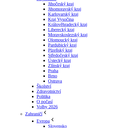
Jihočeský kraj
Jihomoravský kraj
Karlovarský kraj
Kraj Vysočina
Králověhradecký kraj
Liberecký kraj
Moravskoslezský kraj
Olomoucký kraj
Pardubický kraj
Plzeňský kraj
Středočeský kraj
Ústecký kraj
Zlínský kraj
Praha
Brno
Ostrava
Školství
Zdravotnictví
Politika
O počasí
Volby 2026
Zahraničí
Evropa
Slovensko