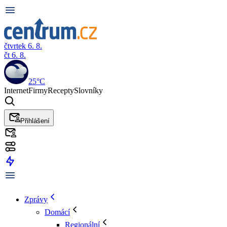
čtvrtek 6. 8.
čt 6. 8.
25°C
Internet
Firmy
Recepty
Slovníky
Přihlášení
Zprávy
Domácí
Regionální