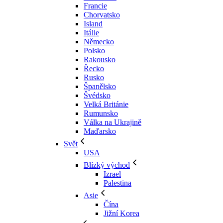
Francie
Chorvatsko
Island
Itálie
Německo
Polsko
Rakousko
Řecko
Rusko
Španělsko
Švédsko
Velká Británie
Rumunsko
Válka na Ukrajině
Maďarsko
Svět
USA
Blízký východ
Izrael
Palestina
Asie
Čína
Jižní Korea