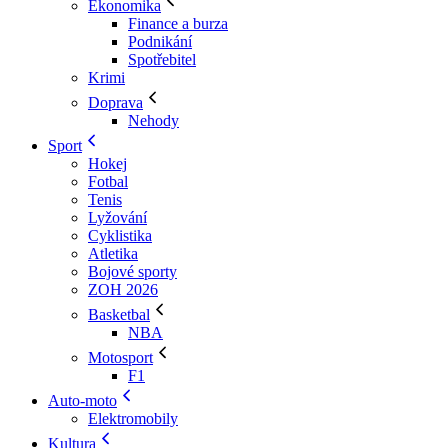
Ekonomika
Finance a burza
Podnikání
Spotřebitel
Krimi
Doprava
Nehody
Sport
Hokej
Fotbal
Tenis
Lyžování
Cyklistika
Atletika
Bojové sporty
ZOH 2026
Basketbal
NBA
Motosport
F1
Auto-moto
Elektromobily
Kultura