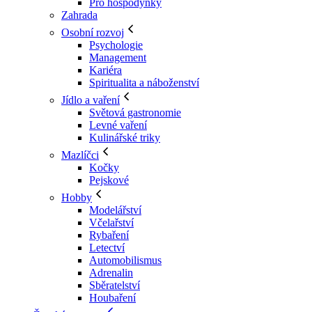
Pro hospodyňky
Zahrada
Osobní rozvoj
Psychologie
Management
Kariéra
Spiritualita a náboženství
Jídlo a vaření
Světová gastronomie
Levné vaření
Kulinářské triky
Mazlíčci
Kočky
Pejskové
Hobby
Modelářství
Včelařství
Rybaření
Letectví
Automobilismus
Adrenalin
Sběratelství
Houbaření