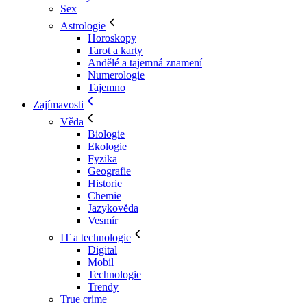
Sex
Astrologie
Horoskopy
Tarot a karty
Andělé a tajemná znamení
Numerologie
Tajemno
Zajímavosti
Věda
Biologie
Ekologie
Fyzika
Geografie
Historie
Chemie
Jazykověda
Vesmír
IT a technologie
Digital
Mobil
Technologie
Trendy
True crime