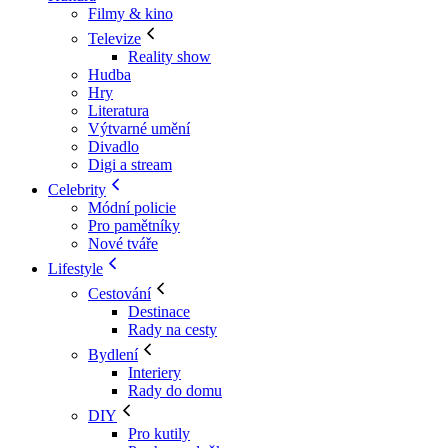
Filmy & kino
Televize
Reality show
Hudba
Hry
Literatura
Výtvarné umění
Divadlo
Digi a stream
Celebrity
Módní policie
Pro pamětníky
Nové tváře
Lifestyle
Cestování
Destinace
Rady na cesty
Bydlení
Interiery
Rady do domu
DIY
Pro kutily