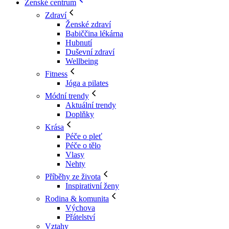
Ženské centrum
Zdraví
Ženské zdraví
Babiččina lékárna
Hubnutí
Duševní zdraví
Wellbeing
Fitness
Jóga a pilates
Módní trendy
Aktuální trendy
Doplňky
Krása
Péče o pleť
Péče o tělo
Vlasy
Nehty
Příběhy ze života
Inspirativní ženy
Rodina & komunita
Výchova
Přátelství
Vztahy