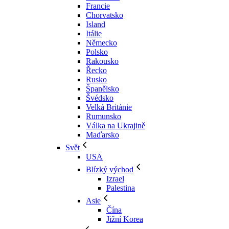
Francie
Chorvatsko
Island
Itálie
Německo
Polsko
Rakousko
Řecko
Rusko
Španělsko
Švédsko
Velká Británie
Rumunsko
Válka na Ukrajině
Maďarsko
Svět
USA
Blízký východ
Izrael
Palestina
Asie
Čína
Jižní Korea