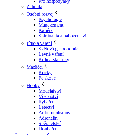
Pro hospodyňky
Zahrada
Osobní rozvoj
Psychologie
Management
Kariéra
Spiritualita a náboženství
Jídlo a vaření
Světová gastronomie
Levné vaření
Kulinářské triky
Mazlíčci
Kočky
Pejskové
Hobby
Modelářství
Včelařství
Rybaření
Letectví
Automobilismus
Adrenalin
Sběratelství
Houbaření