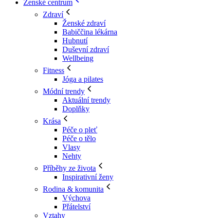
Ženské centrum
Zdraví
Ženské zdraví
Babiččina lékárna
Hubnutí
Duševní zdraví
Wellbeing
Fitness
Jóga a pilates
Módní trendy
Aktuální trendy
Doplňky
Krása
Péče o pleť
Péče o tělo
Vlasy
Nehty
Příběhy ze života
Inspirativní ženy
Rodina & komunita
Výchova
Přátelství
Vztahy