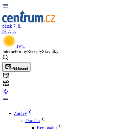
pátek 7. 8.
pá 7. 8.
19°C
Internet
Firmy
Recepty
Slovníky
Přihlášení
Zprávy
Domácí
Regionální