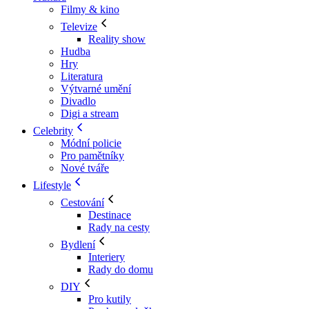
Filmy & kino
Televize
Reality show
Hudba
Hry
Literatura
Výtvarné umění
Divadlo
Digi a stream
Celebrity
Módní policie
Pro pamětníky
Nové tváře
Lifestyle
Cestování
Destinace
Rady na cesty
Bydlení
Interiery
Rady do domu
DIY
Pro kutily