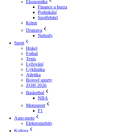
Ekonomika
Finance a burza
Podnikání
Spotřebitel
Krimi
Doprava
Nehody
Sport
Hokej
Fotbal
Tenis
Lyžování
Cyklistika
Atletika
Bojové sporty
ZOH 2026
Basketbal
NBA
Motosport
F1
Auto-moto
Elektromobily
Kultura