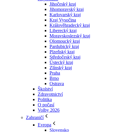
Jihočeský kraj
Jihomoravský kraj
Karlovarský kraj
Kraj Vysočina
Králověhradecký kraj
Liberecký kraj
Moravskoslezský kraj
Olomoucký kraj
Pardubický kraj
Plzeňský kraj
Středočeský kraj
Ústecký kraj
Zlínský kraj
Praha
Brno
Ostrava
Školství
Zdravotnictví
Politika
O počasí
Volby 2026
Zahraničí
Evropa
Slovensko