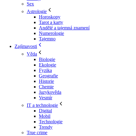
Sex
Astrologie
Horoskopy
Tarot a karty
Andělé a tajemná znamení
Numerologie
Tajemno
Zajímavosti
Věda
Biologie
Ekologie
Fyzika
Geografie
Historie
Chemie
Jazykověda
Vesmír
IT a technologie
Digital
Mobil
Technologie
Trendy
True crime