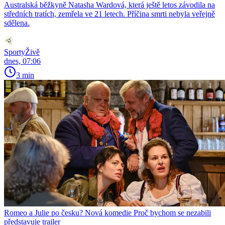
Australská běžkyně Natasha Wardová, která ještě letos závodila na
středních tratích, zemřela ve 21 letech. Příčina smrti nebyla veřejně
sdělena.
SportyŽivě
dnes, 07:06
3 min
Romeo a Julie po česku? Nová komedie Proč bychom se nezabili
představuje trailer