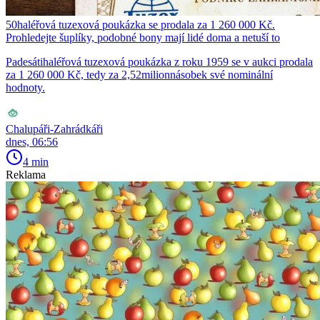
50haléřová tuzexová poukázka se prodala za 1 260 000 Kč.
Prohledejte šuplíky, podobné bony mají lidé doma a netuší to
Padesátihaléřová tuzexová poukázka z roku 1959 se v aukci prodala
za 1 260 000 Kč, tedy za 2,52milionnásobek své nominální
hodnoty.
Chalupáři-Zahrádkáři
dnes, 06:56
4 min
Reklama