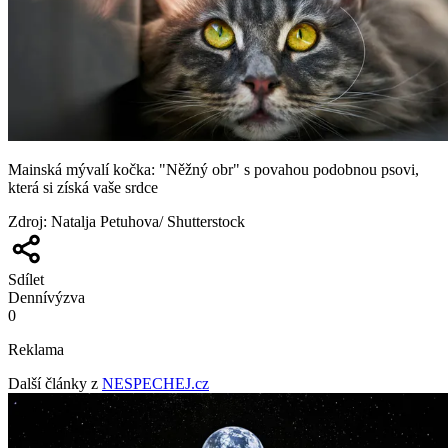
Mainská mývalí kočka: "Něžný obr" s povahou podobnou psovi,
která si získá vaše srdce
Zdroj
:
Natalja Petuhova/ Shutterstock
Sdílet
Denní
výzva
0
Reklama
Další články z
NESPECHEJ.cz