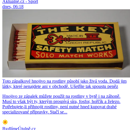
Aktuálně.cz - Sport
dnes, 06:18
Toto zápalkové hnojivo na rostliny působí jako živá voda. Dodá jim
látky, které nenajdete ani v obchodě. Ušetříte tak spoustu peněz
Hnojivo ze zápalek můžete použít na rostliny v bytě i na záhoně.
Musí to však být ty, kterým prospívá síra, fosfor, hořčík a železo.
Potřebujete-li přihnojit rostliny, není nutné hned kupovat drahé
specializované přípravky. Stačí se...
BydlímeÚtulně.cz