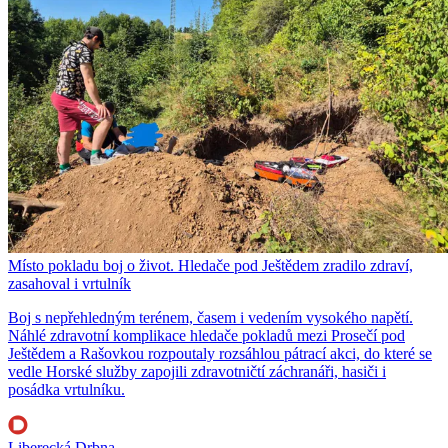
Místo pokladu boj o život. Hledače pod Ještědem zradilo zdraví,
zasahoval i vrtulník
Boj s nepřehledným terénem, časem i vedením vysokého napětí.
Náhlé zdravotní komplikace hledače pokladů mezi Prosečí pod
Ještědem a Rašovkou rozpoutaly rozsáhlou pátrací akci, do které se
vedle Horské služby zapojili zdravotničtí záchranáři, hasiči i
posádka vrtulníku.
Liberecká Drbna