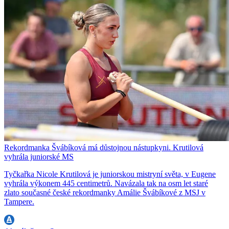
Rekordmanka Švábíková má důstojnou nástupkyni. Krutilová
vyhrála juniorské MS
Tyčkařka Nicole Krutilová je juniorskou mistryní světa, v Eugene
vyhrála výkonem 445 centimetrů. Navázala tak na osm let staré
zlato současné české rekordmanky Amálie Švábíkové z MSJ v
Tampere.