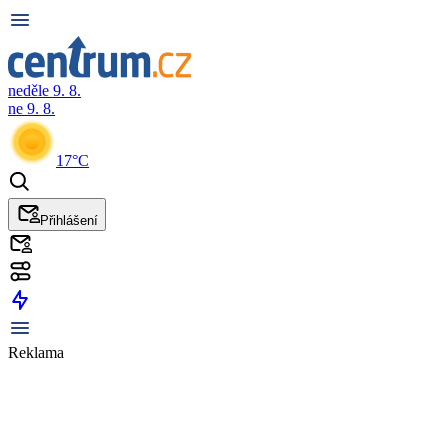
neděle 9. 8.
ne 9. 8.
17°C
Přihlášení
Reklama