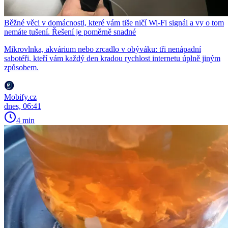
Běžné věci v domácnosti, které vám tiše ničí Wi-Fi signál a vy o tom
nemáte tušení. Řešení je poměrně snadné
Mikrovlnka, akvárium nebo zrcadlo v obýváku: tři nenápadní
sabotéři, kteří vám každý den kradou rychlost internetu úplně jiným
způsobem.
Mobify.cz
dnes, 06:41
4 min