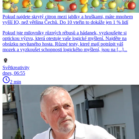
Pokud najdete skrytý citron mezi jablky a hruškami, máte mnohem
vyšší IQ, než většina Čechů. Do 10 vteřin to dokáže jen 1 % lidí
Pokud jste milovníky různých rébusů a hádanek, vyzkoušejte si
optickou výzvu, která otestuje vaše logické myšlení. Najděte na
obrázku nevítaného hosta. Různé testy, které mají potrápit váš
mozek a vyzkoušet schopnosti logického myšlení, jsou na [...]...
Světkreativity
dnes, 06:55
2 min