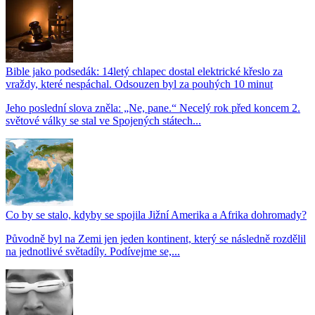
Bible jako podsedák: 14letý chlapec dostal elektrické křeslo za
vraždy, které nespáchal. Odsouzen byl za pouhých 10 minut
Jeho poslední slova zněla: „Ne, pane.“ Necelý rok před koncem 2.
světové války se stal ve Spojených státech...
Co by se stalo, kdyby se spojila Jižní Amerika a Afrika dohromady?
Původně byl na Zemi jen jeden kontinent, který se následně rozdělil
na jednotlivé světadíly. Podívejme se,...