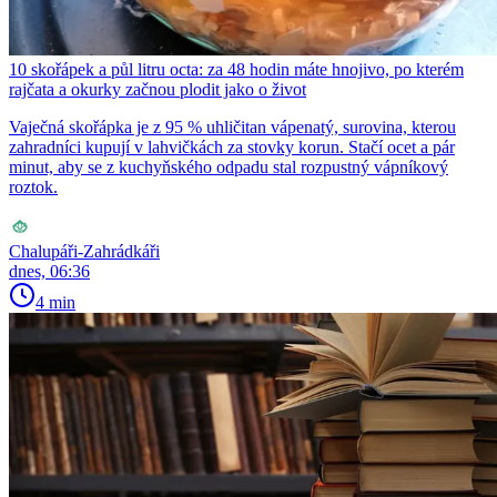
10 skořápek a půl litru octa: za 48 hodin máte hnojivo, po kterém
rajčata a okurky začnou plodit jako o život
Vaječná skořápka je z 95 % uhličitan vápenatý, surovina, kterou
zahradníci kupují v lahvičkách za stovky korun. Stačí ocet a pár
minut, aby se z kuchyňského odpadu stal rozpustný vápníkový
roztok.
Chalupáři-Zahrádkáři
dnes, 06:36
4 min