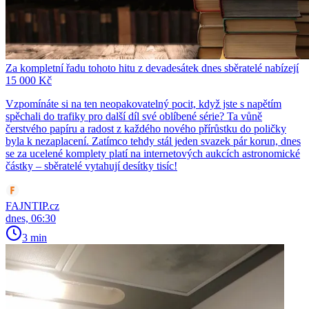
Za kompletní řadu tohoto hitu z devadesátek dnes sběratelé nabízejí
15 000 Kč
Vzpomínáte si na ten neopakovatelný pocit, když jste s napětím
spěchali do trafiky pro další díl své oblíbené série? Ta vůně
čerstvého papíru a radost z každého nového přírůstku do poličky
byla k nezaplacení. Zatímco tehdy stál jeden svazek pár korun, dnes
se za ucelené komplety platí na internetových aukcích astronomické
částky – sběratelé vytahují desítky tisíc!
FAJNTIP.cz
dnes, 06:30
3 min