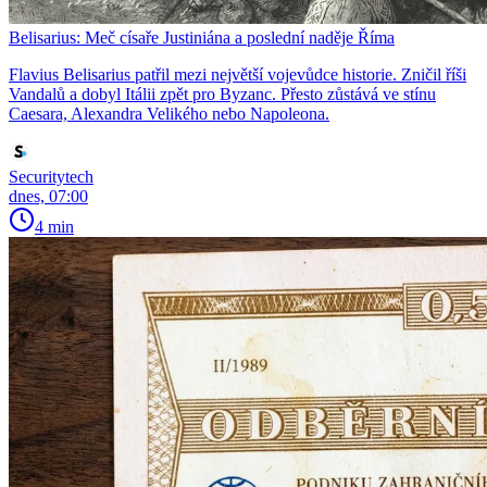
Belisarius: Meč císaře Justiniána a poslední naděje Říma
Flavius Belisarius patřil mezi největší vojevůdce historie. Zničil říši
Vandalů a dobyl Itálii zpět pro Byzanc. Přesto zůstává ve stínu
Caesara, Alexandra Velikého nebo Napoleona.
Securitytech
dnes, 07:00
4 min