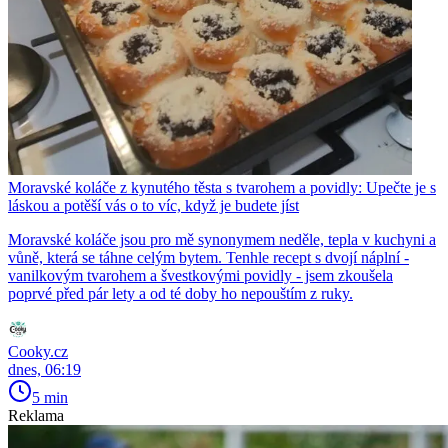
Moravské koláče z kynutého těsta s tvarohem a povidly: Upečte je s
láskou a potěší vás o to víc, když je budete jíst
Moravské koláče jsou pro mě synonymem neděle, tepla v kuchyni a
vůně, která se táhne celým bytem. Tenhle recept s dvojí náplní -
vanilkovým tvarohem a švestkovými povidly - jsem zkoušela
poprvé před pár lety a od té doby ho nepouštím z ruky.
Cooky.cz
dnes, 06:19
5 min
Reklama