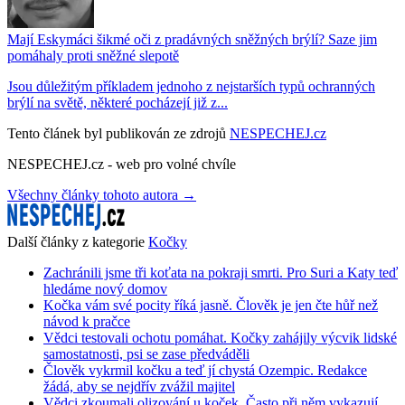
Mají Eskymáci šikmé oči z pradávných sněžných brýlí? Saze jim
pomáhaly proti sněžné slepotě
Jsou důležitým příkladem jednoho z nejstarších typů ochranných
brýlí na světě, některé pocházejí již z...
Tento článek byl publikován ze zdrojů
NESPECHEJ.cz
NESPECHEJ.cz - web pro volné chvíle
Všechny články tohoto autora →
Další články z kategorie
Kočky
Zachránili jsme tři koťata na pokraji smrti. Pro Suri a Katy teď
hledáme nový domov
Kočka vám své pocity říká jasně. Člověk je jen čte hůř než
návod k pračce
Vědci testovali ochotu pomáhat. Kočky zahájily výcvik lidské
samostatnosti, psi se zase předváděli
Člověk vykrmil kočku a teď jí chystá Ozempic. Redakce
žádá, aby se nejdřív zvážil majitel
Vědci zkoumali olizování u koček. Často při něm vykazují