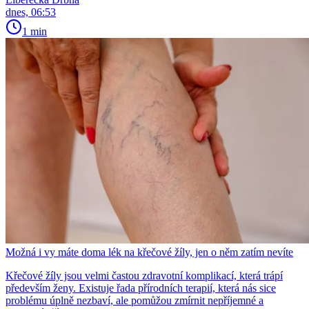
dnes, 06:53
1 min
Možná i vy máte doma lék na křečové žíly, jen o něm zatím nevíte
Křečové žíly jsou velmi častou zdravotní komplikací, která trápí
především ženy. Existuje řada přírodních terapií, která nás sice
problému úplně nezbaví, ale pomůžou zmírnit nepříjemné a