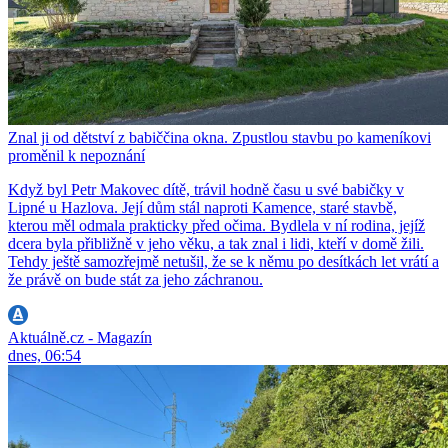
Znal ji od dětství z babiččina okna. Zpustlou stavbu po kameníkovi
proměnil k nepoznání
Když byl Petr Makovec dítě, trávil hodně času u své babičky v
Lipné u Hazlova. Její dům stál naproti Kamence, staré stavbě,
kterou měl odmala prakticky před očima. Bydlela v ní rodina, jejíž
dcera byla přibližně v jeho věku, a tak znal i lidi, kteří v domě žili.
Tehdy ještě samozřejmě netušil, že se k němu po desítkách let vrátí a
že právě on bude stát za jeho záchranou.
Aktuálně.cz - Magazín
dnes, 06:54