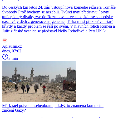
Do českých kin letos 24. září vstoupí nová komedie režiséra Tomáše
Svobody Proč bychom se nezabili. Tvůrci nyní představují první
trailer, který diváky zve do Rozumova – vesnice, kde se sousedské
naschvály dědí z generace na generaci, láska musí překonávat staré
křivdy a každý problém se řeší po svém. V hlavních rolích Romea a
Julie z české vesnice se představí Nelly Řehořová a Petr Uhlík.
Aplausin.cz
dnes, 07:02
3 min
Má Izrael právo na sebeobranu, i když to znamená kompletní
zničení Gazy?