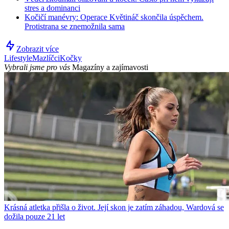
stres a dominanci
Kočičí manévry: Operace Květináč skončila úspěchem.
Protistrana se znemožnila sama
Zobrazit více
Lifestyle
Mazlíčci
Kočky
Vybrali jsme pro vás
Magazíny a zajímavosti
Krásná atletka přišla o život. Její skon je zatím záhadou, Wardová se
dožila pouze 21 let