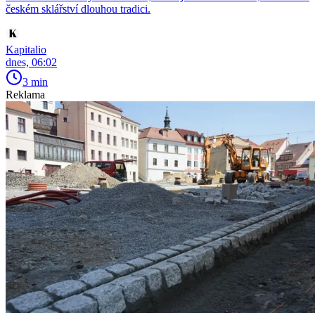
českém sklářství dlouhou tradici.
Kapitalio
dnes, 06:02
3 min
Reklama