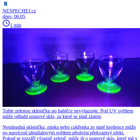
NESPECHEJ.cz
dnes, 06:05
1 min
Tuhle zelenou skleničku po babičce nevyhazujte. Pod UV světlem
může odhalit uranové sklo, za které se platí zlatem
Nenápadná sklenička, miska nebo cukřenka ze staré kredence může
po nasvícení ultrafialovým světlem předvést překvapivý efekt.
Pokud se rozzáří výrazně zeleně, může jít o uranové sklo, které má v