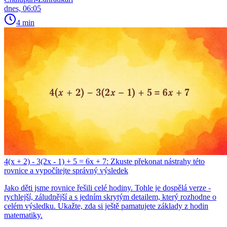
dnes, 06:05
4 min
4(x + 2) - 3(2x - 1) + 5 = 6x + 7: Zkuste překonat nástrahy této
rovnice a vypočítejte správný výsledek
Jako děti jsme rovnice řešili celé hodiny. Tohle je dospělá verze -
rychlejší, záludnější a s jedním skrytým detailem, který rozhodne o
celém výsledku. Ukažte, zda si ještě pamatujete základy z hodin
matematiky.