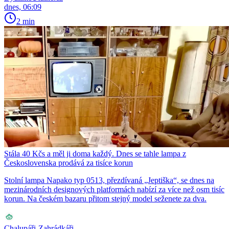
dnes, 06:09
2 min
Stála 40 Kčs a měl ji doma každý. Dnes se tahle lampa z
Československa prodává za tisíce korun
Stolní lampa Napako typ 0513, přezdívaná „Jeptiška“, se dnes na
mezinárodních designových platformách nabízí za více než osm tisíc
korun. Na českém bazaru přitom stejný model seženete za dva.
Chalupáři-Zahrádkáři