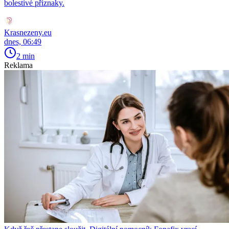
bolestivé příznaky.
Krasnezeny.eu
dnes, 06:49
2 min
Reklama