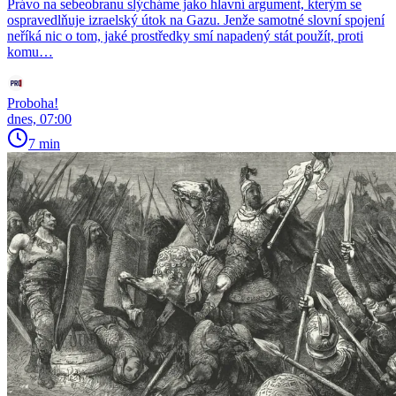
Právo na sebeobranu slýcháme jako hlavní argument, kterým se
ospravedlňuje izraelský útok na Gazu. Jenže samotné slovní spojení
neříká nic o tom, jaké prostředky smí napadený stát použít, proti
komu…
Proboha!
dnes, 07:00
7 min