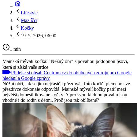
Lifestyle
Mazlíčci
Kočky
19. 5. 2026, 06:00
1 min
Mainská mývalí kočka: "Něžný obr" s povahou podobnou psovi,
která si získá vaše srdce
Přidejte si obsah Centrum.cz do oblíbených zdrojů pro Google
hledání a Google zprávy
Něžní obři, tak se jim nejčastěji přezdívá. Toto kočičí plemeno své
přezdívce dokonale odpovídá. Mainské mývalí kočky patří mezi
největší domestifikované kočky. A pro svou klidnou povahu jsou
vhodné i do rodin s dětmi. Proč jsou tak oblíbené?