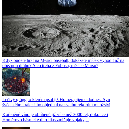
Když budete hrát na Měsíci baseball, dokážete míček vyhodit až na
oběžnou dráhu? A co třeba z Fobosu, měsíce Marsu?
Léčivý glögg, o kterém psal již Homér, pijeme dodnes: Syn
švédského krále si ho objednal na svatbu rekordní množství
Kořeněné víno je oblíbené již více než 3000 let, dokonce i
Homérovo básnické dílo Ilias zmiňuje vojáky,...