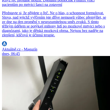
Když řeč přestane sloužit. Digitální pomocník Fonafix vrací
pacientům po mrtvici šanci na zotavení
Představte si, že přijdete o řeč. Ne o hlas, o schopnost formulovat.
Slova, nad jejichž vyřčením jste dříve nemuseli vůbec přemýšlet, se
ze dne na den promění v nesrozumitelnou směs zvuků. S tímto
těžkým údělem se potýkají miliony lidí po mozkové mrtvici nebo s
diagnózami, jako je dětská mozková obrna. Nejsou bez naděje na
zlepšení, klíčová je účinná terapie.
Aktuálně.cz - Magazín
dnes, 06:45