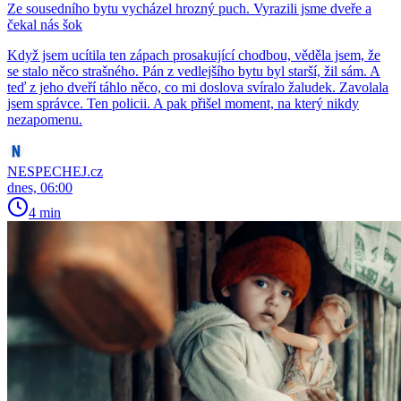
Ze sousedního bytu vycházel hrozný puch. Vyrazili jsme dveře a
čekal nás šok
Když jsem ucítila ten zápach prosakující chodbou, věděla jsem, že
se stalo něco strašného. Pán z vedlejšího bytu byl starší, žil sám. A
teď z jeho dveří táhlo něco, co mi doslova svíralo žaludek. Zavolala
jsem správce. Ten policii. A pak přišel moment, na který nikdy
nezapomenu.
NESPECHEJ.cz
dnes, 06:00
4 min