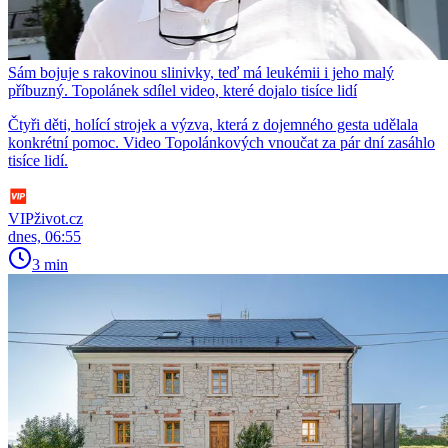
Sám bojuje s rakovinou slinivky, teď má leukémii i jeho malý
příbuzný. Topolánek sdílel video, které dojalo tisíce lidí
Čtyři děti, holící strojek a výzva, která z dojemného gesta udělala
konkrétní pomoc. Video Topolánkových vnoučat za pár dní zasáhlo
tisíce lidí.
VIPživot.cz
dnes, 06:55
3 min