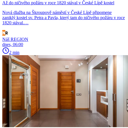
Až do ničivého požáru v roce 1820 stával v České Lípě kostel
Nová dlažba na Škroupově náměstí v České Lípě připomene
zaniklý kostel sv. Petra a Pavla, který tam do ničivého požáru v roce
1820 stával.…
Náš REGION
dnes, 06:00
2 min