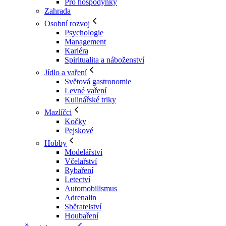
Pro hospodyňky
Zahrada
Osobní rozvoj
Psychologie
Management
Kariéra
Spiritualita a náboženství
Jídlo a vaření
Světová gastronomie
Levné vaření
Kulinářské triky
Mazlíčci
Kočky
Pejskové
Hobby
Modelářství
Včelařství
Rybaření
Letectví
Automobilismus
Adrenalin
Sběratelství
Houbaření