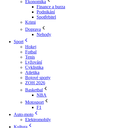
Ekonomika
Finance a burza
Podnikání
Spotřebitel
Krimi
Doprava
Nehody
Sport
Hokej
Fotbal
Tenis
Lyžování
Cyklistika
Atletika
Bojové sporty
ZOH 2026
Basketbal
NBA
Motosport
F1
Auto-moto
Elektromobily
Kultura