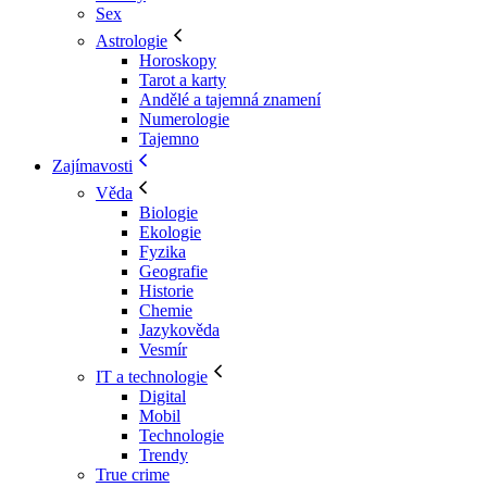
Sex
Astrologie
Horoskopy
Tarot a karty
Andělé a tajemná znamení
Numerologie
Tajemno
Zajímavosti
Věda
Biologie
Ekologie
Fyzika
Geografie
Historie
Chemie
Jazykověda
Vesmír
IT a technologie
Digital
Mobil
Technologie
Trendy
True crime