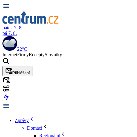
pátek 7. 8.
pá 7. 8.
22°C
Internet
Firmy
Recepty
Slovníky
Přihlášení
Zprávy
Domácí
Regionální