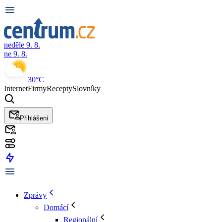
neděle 9. 8.
ne 9. 8.
30°C
Internet
Firmy
Recepty
Slovníky
Přihlášení
Zprávy
Domácí
Regionální