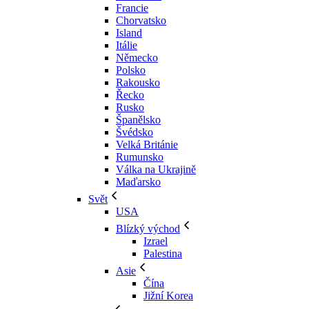
Francie
Chorvatsko
Island
Itálie
Německo
Polsko
Rakousko
Řecko
Rusko
Španělsko
Švédsko
Velká Británie
Rumunsko
Válka na Ukrajině
Maďarsko
Svět
USA
Blízký východ
Izrael
Palestina
Asie
Čína
Jižní Korea