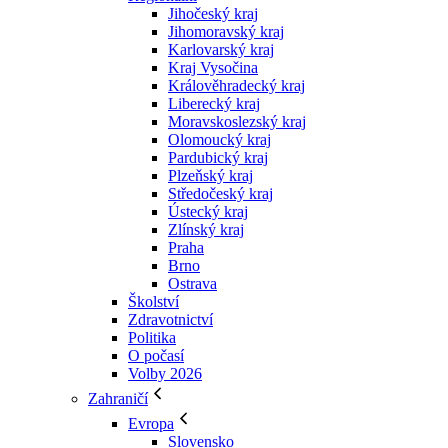
Jihočeský kraj
Jihomoravský kraj
Karlovarský kraj
Kraj Vysočina
Králověhradecký kraj
Liberecký kraj
Moravskoslezský kraj
Olomoucký kraj
Pardubický kraj
Plzeňský kraj
Středočeský kraj
Ústecký kraj
Zlínský kraj
Praha
Brno
Ostrava
Školství
Zdravotnictví
Politika
O počasí
Volby 2026
Zahraničí
Evropa
Slovensko