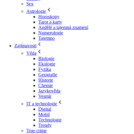
Sex
Astrologie
Horoskopy
Tarot a karty
Andělé a tajemná znamení
Numerologie
Tajemno
Zajímavosti
Věda
Biologie
Ekologie
Fyzika
Geografie
Historie
Chemie
Jazykověda
Vesmír
IT a technologie
Digital
Mobil
Technologie
Trendy
True crime