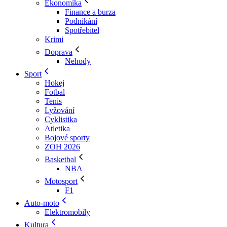
Ekonomika
Finance a burza
Podnikání
Spotřebitel
Krimi
Doprava
Nehody
Sport
Hokej
Fotbal
Tenis
Lyžování
Cyklistika
Atletika
Bojové sporty
ZOH 2026
Basketbal
NBA
Motosport
F1
Auto-moto
Elektromobily
Kultura