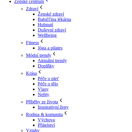
Ženské centrum
Zdraví
Ženské zdraví
Babiččina lékárna
Hubnutí
Duševní zdraví
Wellbeing
Fitness
Jóga a pilates
Módní trendy
Aktuální trendy
Doplňky
Krása
Péče o pleť
Péče o tělo
Vlasy
Nehty
Příběhy ze života
Inspirativní ženy
Rodina & komunita
Výchova
Přátelství
Vztahy