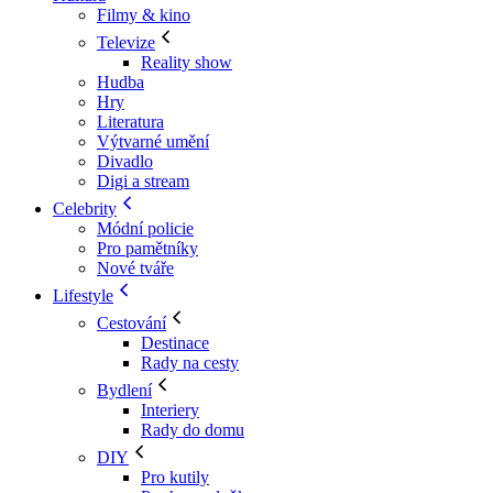
Filmy & kino
Televize
Reality show
Hudba
Hry
Literatura
Výtvarné umění
Divadlo
Digi a stream
Celebrity
Módní policie
Pro pamětníky
Nové tváře
Lifestyle
Cestování
Destinace
Rady na cesty
Bydlení
Interiery
Rady do domu
DIY
Pro kutily