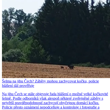
Šelma na jihu Čech? Záběry mohou zachycovat kočku, policie
hlášení dál prověřuje
Na jihu Čech se stále objevuje řada hlášení o možné velké kočkovité
šelmě. Podle odborníků však alespoň některé zveřejněné záběry s
největší pravděpodobností zachycují obyčejnou domácí kočku.
Policie přesto oznámení nepodceňuje a kontroluje i fotografie a