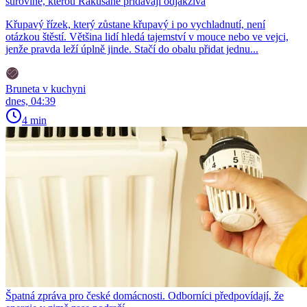
surovině, kterou Rakušané přidávají odjakživa
Křupavý řízek, který zůstane křupavý i po vychladnutí, není
otázkou štěstí. Většina lidí hledá tajemství v mouce nebo ve vejci,
jenže pravda leží úplně jinde. Stačí do obalu přidat jednu...
Bruneta v kuchyni
dnes, 04:39
4 min
Špatná zpráva pro české domácnosti. Odborníci předpovídají, že