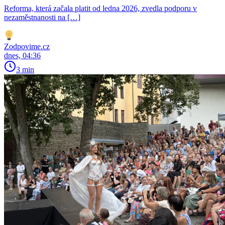
Reforma, která začala platit od ledna 2026, zvedla podporu v
nezaměstnanosti na […]
Zodpovime.cz
dnes, 04:36
3 min