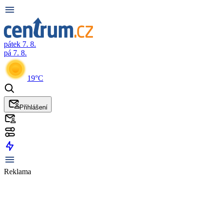
pátek 7. 8.
pá 7. 8.
19°C
Přihlášení
Reklama