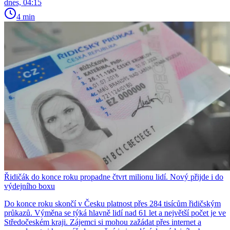
dnes, 04:15
4 min
Řidičák do konce roku propadne čtvrt milionu lidí. Nový přijde i do
výdejního boxu
Do konce roku skončí v Česku platnost přes 284 tisícům řidičským
průkazů. Výměna se týká hlavně lidí nad 61 let a největší počet je ve
Středočeském kraji. Zájemci si mohou zažádat přes internet a