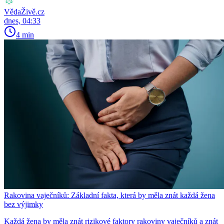
VědaŽivě.cz
dnes, 04:33
4 min
Rakovina vaječníků: Základní fakta, která by měla znát každá žena
bez výjimky
Každá žena by měla znát rizikové faktory rakoviny vaječníků a znát