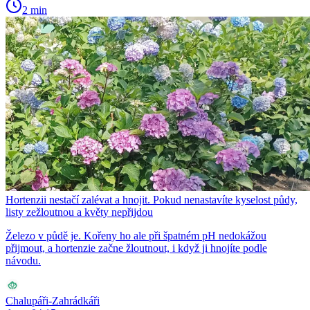
2 min
Hortenzii nestačí zalévat a hnojit. Pokud nenastavíte kyselost půdy,
listy zežloutnou a květy nepřijdou
Železo v půdě je. Kořeny ho ale při špatném pH nedokážou
přijmout, a hortenzie začne žloutnout, i když ji hnojíte podle
návodu.
Chalupáři-Zahrádkáři