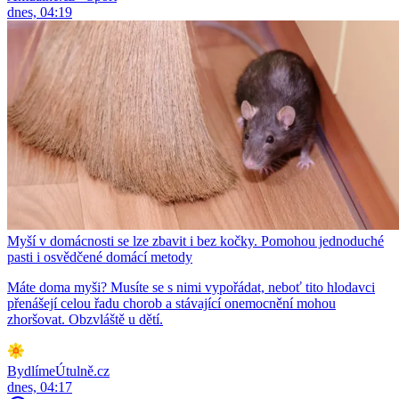
dnes, 04:19
Myší v domácnosti se lze zbavit i bez kočky. Pomohou jednoduché
pasti i osvědčené domácí metody
Máte doma myši? Musíte se s nimi vypořádat, neboť tito hlodavci
přenášejí celou řadu chorob a stávající onemocnění mohou
zhoršovat. Obzvláště u dětí.
BydlímeÚtulně.cz
dnes, 04:17