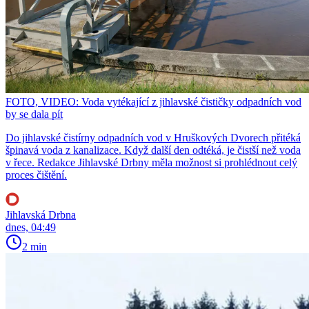
FOTO, VIDEO: Voda vytékající z jihlavské čističky odpadních vod
by se dala pít
Do jihlavské čistírny odpadních vod v Hruškových Dvorech přitéká
špinavá voda z kanalizace. Když další den odtéká, je čistší než voda
v řece. Redakce Jihlavské Drbny měla možnost si prohlédnout celý
proces čištění.
Jihlavská Drbna
dnes, 04:49
2 min