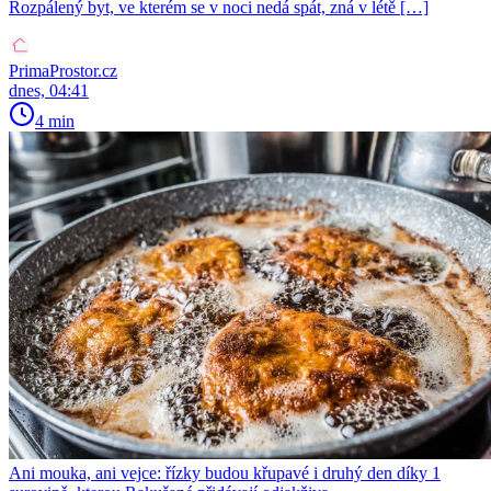
Rozpálený byt, ve kterém se v noci nedá spát, zná v létě […]
PrimaProstor.cz
dnes, 04:41
4 min
Ani mouka, ani vejce: řízky budou křupavé i druhý den díky 1