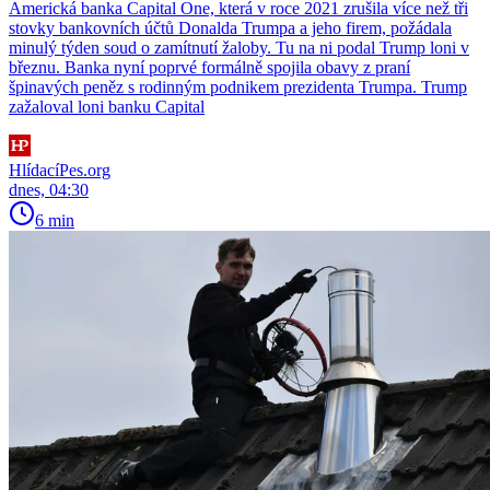
Americká banka Capital One, která v roce 2021 zrušila více než tři
stovky bankovních účtů Donalda Trumpa a jeho firem, požádala
minulý týden soud o zamítnutí žaloby. Tu na ni podal Trump loni v
březnu. Banka nyní poprvé formálně spojila obavy z praní
špinavých peněz s rodinným podnikem prezidenta Trumpa. Trump
zažaloval loni banku Capital
HlídacíPes.org
dnes, 04:30
6 min