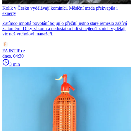
Kolik v Česku vydělávají kominíci. Měsíční mzda překvapila i
experty
Zatímco mnohá povolání bojují o přežití, jedno staré řemeslo zažívá
zlatou éru. Díky zákonu a nedostatku lidí si nejlepší z nich vydělají
víc než vrcholoví manažeři.
FAJNTIP.cz
dnes, 04:30
3 min