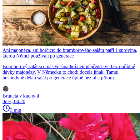
Ani majonéza, ani hořčice: do bramborového salátu patří 1 surovina,
kterou Němci používají po generace
Bramborový salát si u nás většina lidí neumí představit bez pořádné
dávky majonézy. V Německu to chodí docela jinak. Tamní
hospodyně dělají salát po generace úplně bez ní a přitom...
Bruneta v kuchyni
dnes, 04:20
3 min