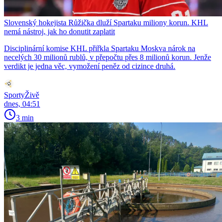
Slovenský hokejista Růžička dluží Spartaku miliony korun. KHL
nemá nástroj, jak ho donutit zaplatit
Disciplinární komise KHL přiřkla Spartaku Moskva nárok na
necelých 30 milionů rublů, v přepočtu přes 8 milionů korun. Jenže
verdikt je jedna věc, vymožení peněz od cizince druhá.
SportyŽivě
dnes, 04:51
3 min