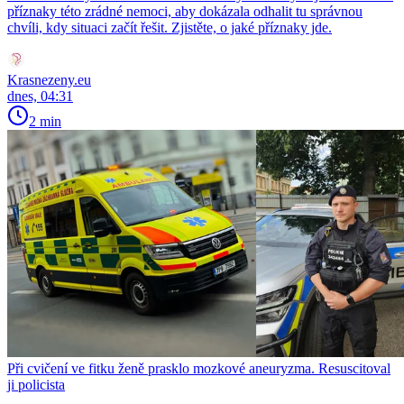
příznaky této zrádné nemoci, aby dokázala odhalit tu správnou
chvíli, kdy situaci začít řešit. Zjistěte, o jaké příznaky jde.
Krasnezeny.eu
dnes, 04:31
2 min
Při cvičení ve fitku ženě prasklo mozkové aneuryzma. Resuscitoval
ji policista