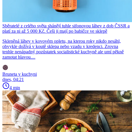
Sběratelé z celého světa shánějí tuhle sifonovou láhev z dob ČSSR a
platí za ni až 5 000 Kč. Češi ji mají po babičce ve sklepě
Skleněná láhev v kovovém opletu, na kterou roky nikdo nesáhl,
obvykle dožívá v koutě sklepa nebo vzadu v kredenci. Zrovna
tenhle nenápadný pozůstatek socialistické kuchyně ale umí pěkně
zamotat hlavou....
Bruneta v kuchyni
dnes, 04:21
4 min