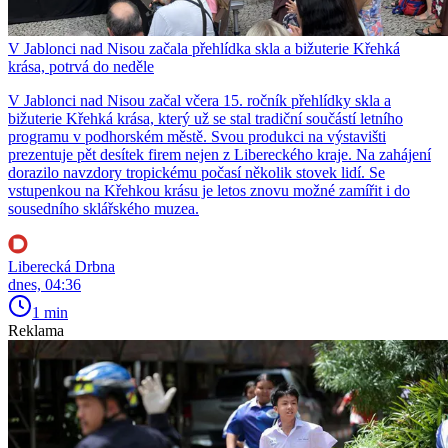
V Jablonci nad Nisou začala přehlídka skla a bižuterie Křehká
krása, potrvá do neděle
V Jablonci nad Nisou začal včera 15. ročník přehlídky skla a
bižuterie Křehká krása, který už se stal tradiční součástí letního
programu v podhorském městě. Svou produkci na výstavišti
prezentuje pět desítek firem nejen z Libereckého kraje. Na zahájení
dorazilo navzdory tropickému počasí několik stovek lidí. Se
vstupenkou na Křehkou krásu je letos znovu možné zamířit i do
sousedního sklářského muzea.
Liberecká Drbna
dnes, 04:36
1 min
Reklama