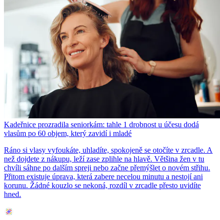
Kadeřnice prozradila seniorkám: tahle 1 drobnost u účesu dodá
vlasům po 60 objem, který zavidí i mladé
Ráno si vlasy vyfoukáte, uhladíte, spokojeně se otočíte v zrcadle. A
než dojdete z nákupu, leží zase zplihle na hlavě. Většina žen v tu
chvíli sáhne po dalším spreji nebo začne přemýšlet o novém střihu.
Přitom existuje úprava, která zabere necelou minutu a nestojí ani
korunu. Žádné kouzlo se nekoná, rozdíl v zrcadle přesto uvidíte
hned.