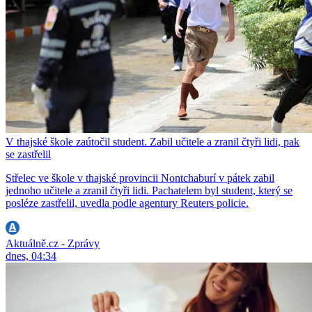
V thajské škole zaútočil student. Zabil učitele a zranil čtyři lidi, pak
se zastřelil
Střelec ve škole v thajské provincii Nontchaburí v pátek zabil
jednoho učitele a zranil čtyři lidi. Pachatelem byl student, který se
posléze zastřelil, uvedla podle agentury Reuters policie.
Aktuálně.cz - Zprávy
dnes, 04:34