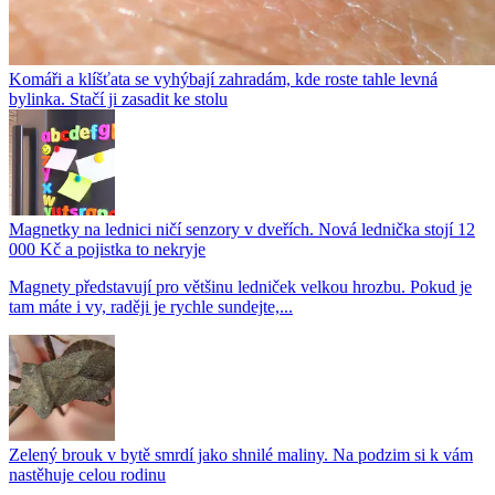
Komáři a klíšťata se vyhýbají zahradám, kde roste tahle levná
bylinka. Stačí ji zasadit ke stolu
Magnetky na lednici ničí senzory v dveřích. Nová lednička stojí 12
000 Kč a pojistka to nekryje
Magnety představují pro většinu ledniček velkou hrozbu. Pokud je
tam máte i vy, raději je rychle sundejte,...
Zelený brouk v bytě smrdí jako shnilé maliny. Na podzim si k vám
nastěhuje celou rodinu