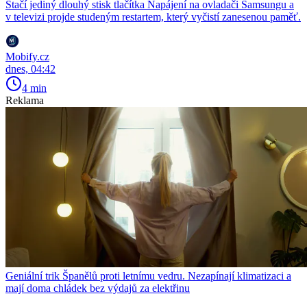
Stačí jediný dlouhý stisk tlačítka Napájení na ovladači Samsungu a
v televizi projde studeným restartem, který vyčistí zanesenou paměť.
Mobify.cz
dnes, 04:42
4 min
Reklama
Geniální trik Španělů proti letnímu vedru. Nezapínají klimatizaci a
mají doma chládek bez výdajů za elektřinu