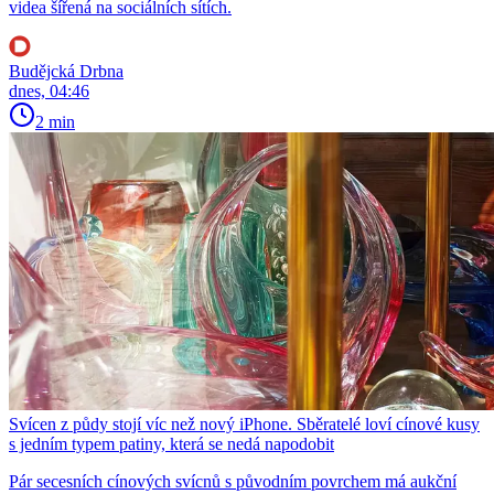
videa šířená na sociálních sítích.
Budějcká Drbna
dnes, 04:46
2 min
Svícen z půdy stojí víc než nový iPhone. Sběratelé loví cínové kusy
s jedním typem patiny, která se nedá napodobit
Pár secesních cínových svícnů s původním povrchem má aukční