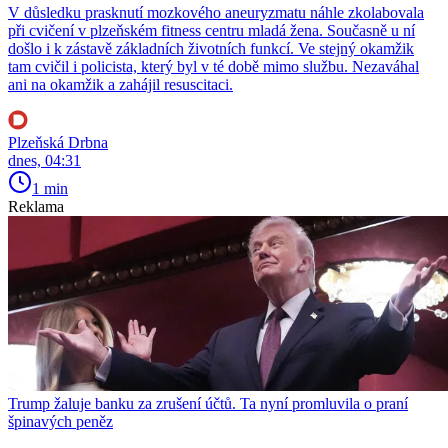
V důsledku prasknutí mozkového aneuryzmatu náhle zkolabovala
při cvičení v plzeňském fitness centru mladá žena. Současně u ní
došlo i k zástavě základních životních funkcí. Ve stejný okamžik
tam cvičil i policista, který byl v té době mimo službu. Nezaváhal
ani na okamžik a zahájil resuscitaci.
Plzeňská Drbna
dnes, 04:31
1 min
Reklama
Trump žaluje banku za zrušení účtů. Ta nyní promluvila o praní
špinavých peněz