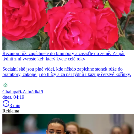
Řezanou růži zapíchněte do brambory a zasaďte do země. Za pár
týdnů z ní vyroste keř, který kvete celé roky
Sociální sítě jsou plné videí, kde někdo zapíchne stonek růže do
brambory, zakope ji do hlízy a za pár týdnů ukazuje čerstvé kořínky.
Chalupáři-Zahrádkáři
dnes, 04:19
3 min
Reklama