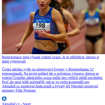
Reprezentace není výsada vedení svazu. Je to příležitost, kterou si
atleti vybojovali
Česká atletika vyšle na mistrovství Evropy v Birminghamu 52
reprezentantů. Na první pohled jde o početnou výpravu, kterou se
vedení Českého atletického svazu může bez větších obtíží pochlubit.
Proč ale není ještě početnější, ptá se ve svém komentáři pro
Aktuálně.cz sportovní funkcionář a bývalý šéf Národní sportovní
agentury Filip Neusser.
Aktuálně.cz - Sport