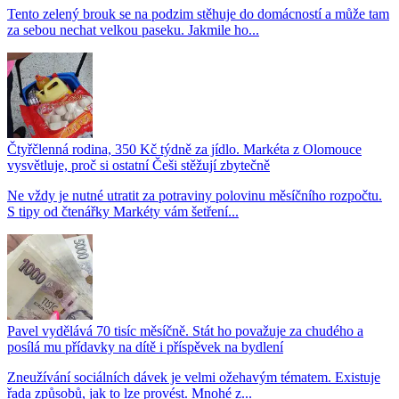
Tento zelený brouk se na podzim stěhuje do domácností a může tam
za sebou nechat velkou paseku. Jakmile ho...
Čtyřčlenná rodina, 350 Kč týdně za jídlo. Markéta z Olomouce
vysvětluje, proč si ostatní Češi stěžují zbytečně
Ne vždy je nutné utratit za potraviny polovinu měsíčního rozpočtu.
S tipy od čtenářky Markéty vám šetření...
Pavel vydělává 70 tisíc měsíčně. Stát ho považuje za chudého a
posílá mu přídavky na dítě i příspěvek na bydlení
Zneužívání sociálních dávek je velmi ožehavým tématem. Existuje
řada způsobů, jak to lze provést. Mnohé z...