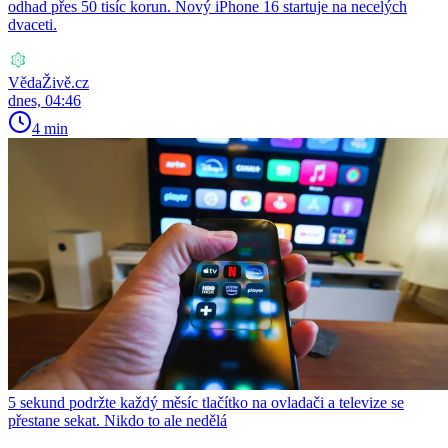
odhad přes 50 tisíc korun. Nový iPhone 16 startuje na necelých
dvaceti.
VědaŽivě.cz
dnes, 04:46
4 min
5 sekund podržte každý měsíc tlačítko na ovladači a televize se
přestane sekat. Nikdo to ale nedělá