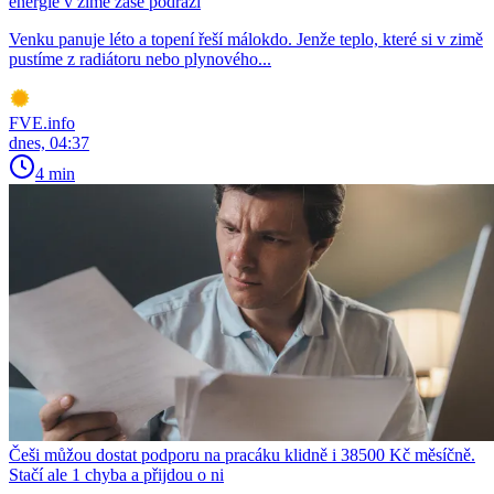
energie v zimě zase podraží
Venku panuje léto a topení řeší málokdo. Jenže teplo, které si v zimě
pustíme z radiátoru nebo plynového...
FVE.info
dnes, 04:37
4 min
Češi můžou dostat podporu na pracáku klidně i 38500 Kč měsíčně.
Stačí ale 1 chyba a přijdou o ni