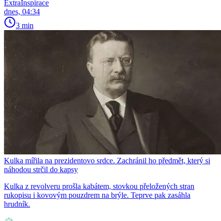
ExtraInspirace
dnes, 04:34
3 min
Kulka mířila na prezidentovo srdce. Zachránil ho předmět, který si
náhodou strčil do kapsy
Kulka z revolveru prošla kabátem, stovkou přeložených stran
rukopisu i kovovým pouzdrem na brýle. Teprve pak zasáhla
hrudník.