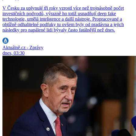
V Česku za uplynulé tři roky vzrostl více než trojnásobně počet
investičních podvodů, výrazně ho totiž usnadňují deep fake
technologie, umělá inteligence a další nástroje. Propracované a
obtížně odhalitelné podfuky tu ovšem byly od pradávna a jejich
následky pro napálené lidi bývaly často fatálnější než dnes.
Aktuálně.cz - Zprávy
dnes, 03:30