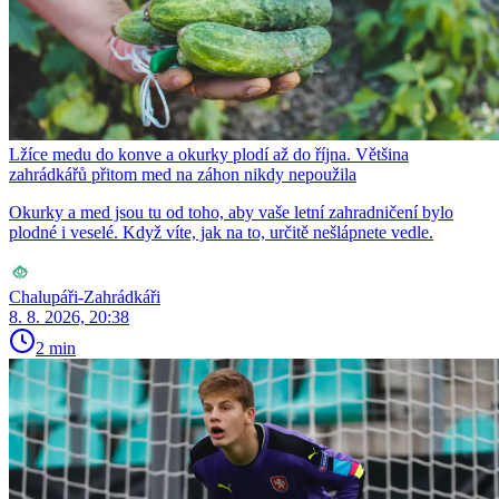
Lžíce medu do konve a okurky plodí až do října. Většina
zahrádkářů přitom med na záhon nikdy nepoužila
Okurky a med jsou tu od toho, aby vaše letní zahradničení bylo
plodné i veselé. Když víte, jak na to, určitě nešlápnete vedle.
Chalupáři-Zahrádkáři
8. 8. 2026, 20:38
2 min