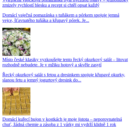
zmizely rychlostí blesku a recept si chtěl opsat každý
Domácí vaječná pomazánka s tuňákem a pórkem spojuje jemná
vejce, šťavnatého tuňáka a křupavý pórek. Je...
Místo české klasiky vyzkoušejte tento řecký okurkový salát – litovat
rozhodně nebudete. Je v mžiku hotový a skvěle zasytí
Řecký okurkový salát s fetou a dresinkem spojuje křupavé okurky,
slanou fetu a jemný jogurtový dresink do...
Domácí kuřecí bujon v kostkách je moje jistota – neporovnatelná
chuť, žádná chemie a zásoba z 1 várky mi vydrží klidně 1 rok