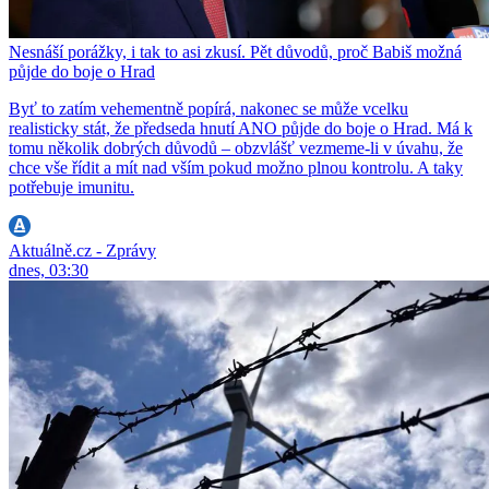
Nesnáší porážky, i tak to asi zkusí. Pět důvodů, proč Babiš možná
půjde do boje o Hrad
Byť to zatím vehementně popírá, nakonec se může vcelku
realisticky stát, že předseda hnutí ANO půjde do boje o Hrad. Má k
tomu několik dobrých důvodů – obzvlášť vezmeme-li v úvahu, že
chce vše řídit a mít nad vším pokud možno plnou kontrolu. A taky
potřebuje imunitu.
Aktuálně.cz - Zprávy
dnes, 03:30