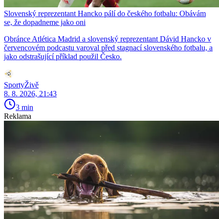
Slovenský reprezentant Hancko pálí do českého fotbalu: Obávám
se, že dopadneme jako oni
Obránce Atlética Madrid a slovenský reprezentant Dávid Hancko v
červencovém podcastu varoval před stagnací slovenského fotbalu, a
jako odstrašující příklad použil Česko.
SportyŽivě
8. 8. 2026, 21:43
3 min
Reklama