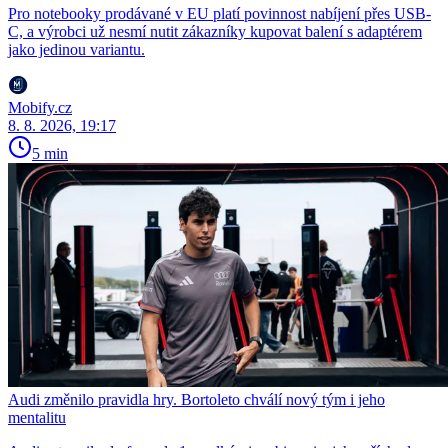
Pro notebooky prodávané v EU platí povinnost nabíjení přes USB-
C, a výrobci už nesmí nutit zákazníky kupovat balení s adaptérem
jako jedinou variantu.
Mobify.cz
8. 8. 2026, 19:17
5 min
Audi změnilo pravidla hry. Bortoleto chválí nový tým i jeho
mentalitu