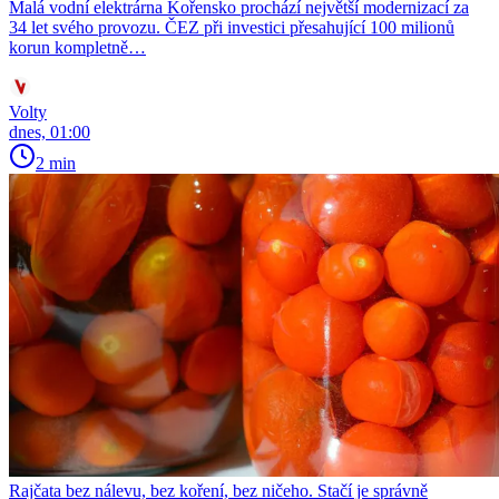
Malá vodní elektrárna Kořensko prochází největší modernizací za
34 let svého provozu. ČEZ při investici přesahující 100 milionů
korun kompletně…
Volty
dnes, 01:00
2 min
Rajčata bez nálevu, bez koření, bez ničeho. Stačí je správně