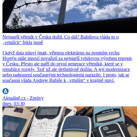
Nejstarší větrník v Česku dožil. Co dál? Babišova vláda to o
„vrtulích“ řekla jasně
I když data mluví jinak, větrnou elektrárnu na poutním vrchu
Hostýn stále mnozí považují za nejstarší vrtulovou výrobnu energie
v Česku. Přesto ale patří do první generace větrníků, které se v
republice rozjely. Teď už ale definitivně dožila. A její modernizace
nebo nahrazení současnými technologiemi narazilo. I proto, jak se
současná vláda Andreje Babiše k „vrtulím“ v krajině staví.
Aktuálně.cz - Zprávy
dnes, 03:30