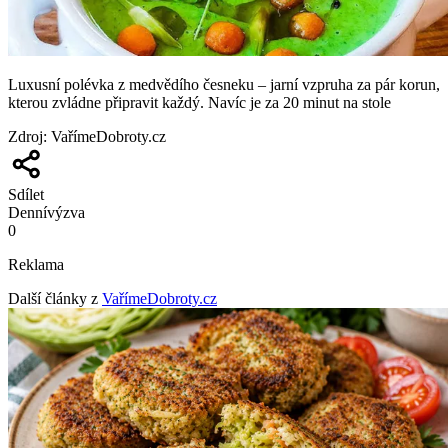
Luxusní polévka z medvědího česneku – jarní vzpruha za pár korun,
kterou zvládne připravit každý. Navíc je za 20 minut na stole
Zdroj
:
VařímeDobroty.cz
Sdílet
Denní
výzva
0
Reklama
Další články z
VařímeDobroty.cz