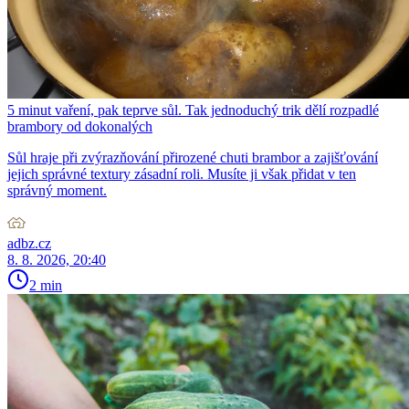
5 minut vaření, pak teprve sůl. Tak jednoduchý trik dělí rozpadlé
brambory od dokonalých
Sůl hraje při zvýrazňování přirozené chuti brambor a zajišťování
jejich správné textury zásadní roli. Musíte ji však přidat v ten
správný moment.
adbz.cz
8. 8. 2026, 20:40
2 min