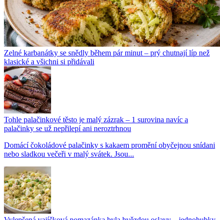
Zelné karbanátky se snědly během pár minut – prý chutnají líp než
klasické a všichni si přidávali
Tohle palačinkové těsto je malý zázrak – 1 surovina navíc a
palačinky se už nepřilepí ani neroztrhnou
Domácí čokoládové palačinky s kakaem promění obyčejnou snídani
nebo sladkou večeři v malý svátek. Jsou...
Vylepšená vajíčková pomazánka byla hvězdou oslavy – jednohubky