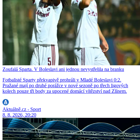
Zoufalá Sparta. V Boleslavi ani jednou nevystřelila na branku
Fotbalisté Sparty překvapivě prohráli v Mladé Boleslavi 0:2.
Pražané mají po druhé porážce v nové sezoně po třech ligových
kolech pouze tři body za upocené domácí vítězství nad Zlínem.
Aktuálně.cz - Sport
8. 8. 2026, 20:20