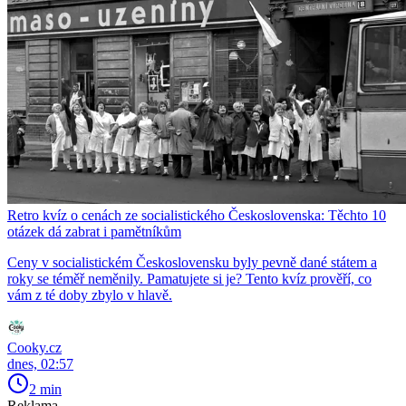
Retro kvíz o cenách ze socialistického Československa: Těchto 10
otázek dá zabrat i pamětníkům
Ceny v socialistickém Československu byly pevně dané státem a
roky se téměř neměnily. Pamatujete si je? Tento kvíz prověří, co
vám z té doby zbylo v hlavě.
Cooky.cz
dnes, 02:57
2 min
Reklama