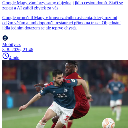
Google Mapy vám brzy samy objednají jídlo cestou domů. Stačí se
zeptat a AI zařídí zbytek za vás
Google proměnil Mapy v konverzačního asistenta, který rozumí
celým větám a umí doporučit restauraci přímo na trase. Objednání
jídla jedním dotazem se ale teprve chystá.
Mobify.cz
8. 8. 2026, 21:46
4 min