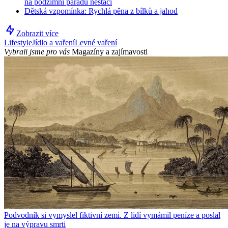
na podzimní parádu nestačí
Dětská vzpomínka: Rychlá pěna z bílků a jahod
Zobrazit více
Lifestyle
Jídlo a vaření
Levné vaření
Vybrali jsme pro vás
Magazíny a zajímavosti
Podvodník si vymyslel fiktivní zemi. Z lidí vymámil peníze a poslal
je na výpravu smrti