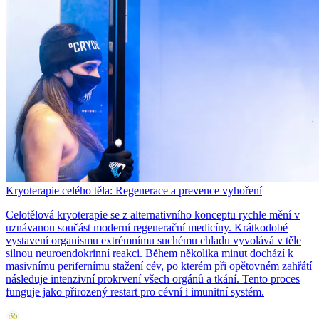
Kryoterapie celého těla: Regenerace a prevence vyhoření
Celotělová kryoterapie se z alternativního konceptu rychle mění v
uznávanou součást moderní regenerační medicíny. Krátkodobé
vystavení organismu extrémnímu suchému chladu vyvolává v těle
silnou neuroendokrinní reakci. Během několika minut dochází k
masivnímu perifernímu stažení cév, po kterém při opětovném zahřátí
následuje intenzivní prokrvení všech orgánů a tkání. Tento proces
funguje jako přirozený restart pro cévní i imunitní systém.