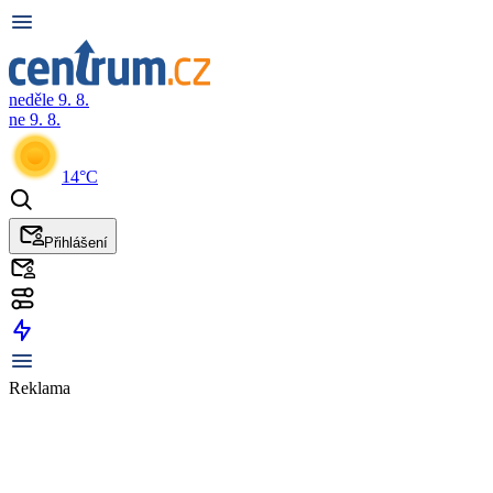
neděle 9. 8.
ne 9. 8.
14°C
Přihlášení
Reklama