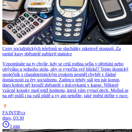
Ceny socialistických telefonů se sluchátky raketově stoupají. Za
raritní kusy sběratelé nabízejí statisíce
Vzpomínáte na ty chvíle, kdy se celá rodina sešla v předsíni nebo
obýváku u jednoho stolu, aby si vytočila své blízké? Tento ikonický
společník s charakteristickým zvukem nesměl chybět v žádné
domácnosti za éry socialismu. Zatímco tehdy stál jen pár korun,
dnes kolem něj krouží sběratelé s tisícovkami v kapse. Některé
vzácné kousky mají totiž hodnotu, která vám vyrazí dech. Možná se
na něj práší i na vaší půdě a vy ani netušíte, jaké jmění držíte v ruce.
FAJNTIP.cz
dnes, 03:30
3 min