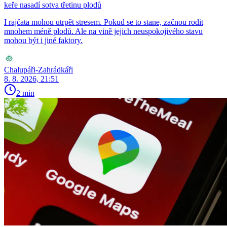
keře nasadí sotva třetinu plodů
I rajčata mohou utrpět stresem. Pokud se to stane, začnou rodit
mnohem méně plodů. Ale na vině jejich neuspokojivého stavu
mohou být i jiné faktory.
Chalupáři-Zahrádkáři
8. 8. 2026, 21:51
2 min