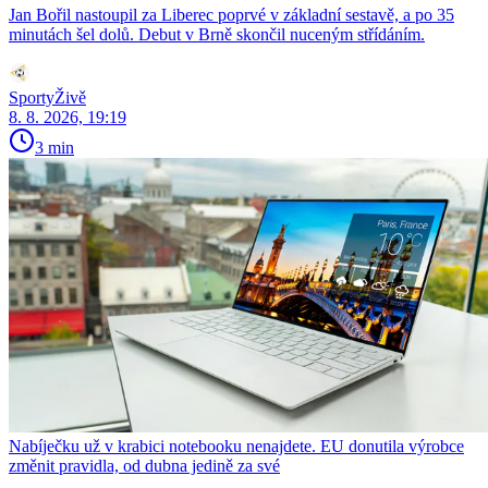
Jan Bořil nastoupil za Liberec poprvé v základní sestavě, a po 35
minutách šel dolů. Debut v Brně skončil nuceným střídáním.
SportyŽivě
8. 8. 2026, 19:19
3 min
Nabíječku už v krabici notebooku nenajdete. EU donutila výrobce
změnit pravidla, od dubna jedině za své