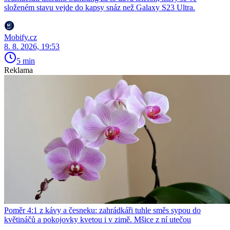
složeném stavu vejde do kapsy snáz než Galaxy S23 Ultra.
Mobify.cz
8. 8. 2026, 19:53
5 min
Reklama
Poměr 4:1 z kávy a česneku: zahrádkáři tuhle směs sypou do
květináčů a pokojovky kvetou i v zimě. Mšice z ní utečou