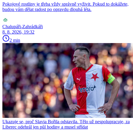
Pokojové rostliny je třeba vždy správně vyživit. Pokud to dokážete,
budou vám dělat radost po opravdu dlouhá léta.
Chalupáři-Zahrádkáři
8. 8. 2026, 19:32
2 min
Ukazuje se, proč Slavia Bořila odstavila. Tělo už nespolupracuje, za
Liberec odehrál jen půl hodiny a musel střídat