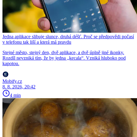
Jedna aplikace slibuje slunce, druhá déšť. Proč se předpovědi počasí
v telefonu tak liší a která má pravdu
Stejné město, stejný den, dvě aplikace, a dvě úplně jiné ikonky.
Rozdíl nevzniká tím, že by jedna „kecala“. Vzniká hluboko pod
kapotou.
Mobify.cz
8. 8. 2026, 20:42
4 min