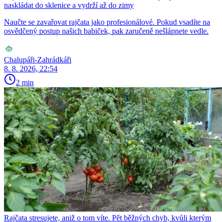
naskládat do sklenice a vydrží až do zimy
Naučte se zavařovat rajčata jako profesionálové. Pokud vsadíte na
osvědčený postup našich babiček, pak zaručeně nešlápnete vedle.
Chalupáři-Zahrádkáři
8. 8. 2026, 22:54
2 min
Rajčata stresujete, aniž o tom víte. Pět běžných chyb, kvůli kterým