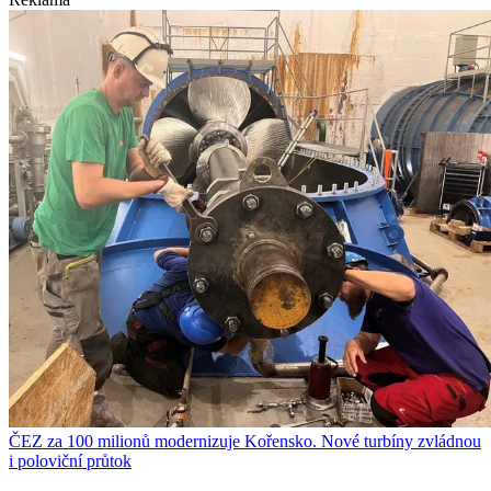
ČEZ za 100 milionů modernizuje Kořensko. Nové turbíny zvládnou
i poloviční průtok