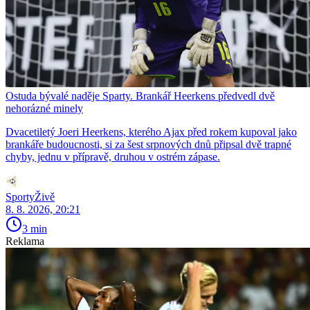
Ostuda bývalé naděje Sparty. Brankář Heerkens předvedl dvě
nehorázné minely
Dvacetiletý Joeri Heerkens, kterého Ajax před rokem kupoval jako
brankáře budoucnosti, si za šest srpnových dnů připsal dvě trapné
chyby, jednu v přípravě, druhou v ostrém zápase.
SportyŽivě
8. 8. 2026, 20:21
3 min
Reklama