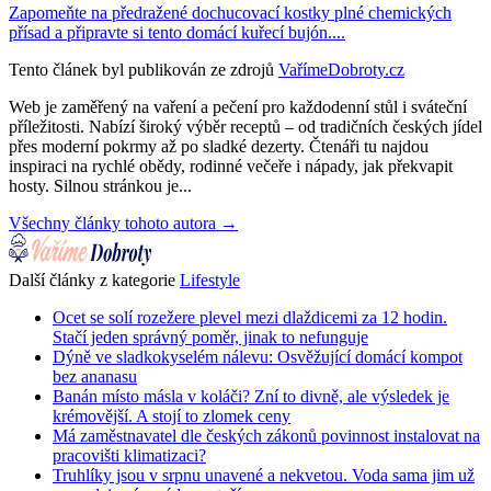
Zapomeňte na předražené dochucovací kostky plné chemických
přísad a připravte si tento domácí kuřecí bujón....
Tento článek byl publikován ze zdrojů
VařímeDobroty.cz
Web je zaměřený na vaření a pečení pro každodenní stůl i sváteční
příležitosti. Nabízí široký výběr receptů – od tradičních českých jídel
přes moderní pokrmy až po sladké dezerty. Čtenáři tu najdou
inspiraci na rychlé obědy, rodinné večeře i nápady, jak překvapit
hosty. Silnou stránkou je...
Všechny články tohoto autora →
Další články z kategorie
Lifestyle
Ocet se solí rozežere plevel mezi dlaždicemi za 12 hodin.
Stačí jeden správný poměr, jinak to nefunguje
Dýně ve sladkokyselém nálevu: Osvěžující domácí kompot
bez ananasu
Banán místo másla v koláči? Zní to divně, ale výsledek je
krémovější. A stojí to zlomek ceny
Má zaměstnavatel dle českých zákonů povinnost instalovat na
pracovišti klimatizaci?
Truhlíky jsou v srpnu unavené a nekvetou. Voda sama jim už