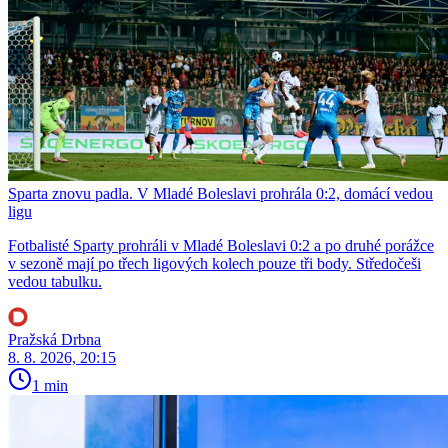
Sparta znovu padla. V Mladé Boleslavi prohrála 0:2, domácí vedou
ligu
Fotbalisté Sparty prohráli v Mladé Boleslavi 0:2 a po druhé porážce
v sezoně mají po třech ligových kolech pouze tři body. Středočeši
vedou tabulku.
Pražská Drbna
8. 8. 2026, 20:15
1 min