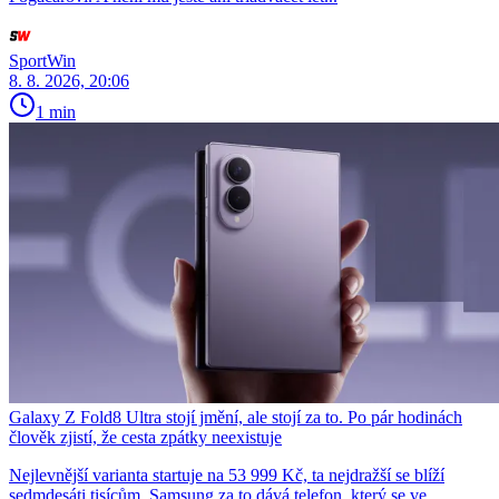
SportWin
8. 8. 2026, 20:06
1 min
Galaxy Z Fold8 Ultra stojí jmění, ale stojí za to. Po pár hodinách
člověk zjistí, že cesta zpátky neexistuje
Nejlevnější varianta startuje na 53 999 Kč, ta nejdražší se blíží
sedmdesáti tisícům. Samsung za to dává telefon, který se ve