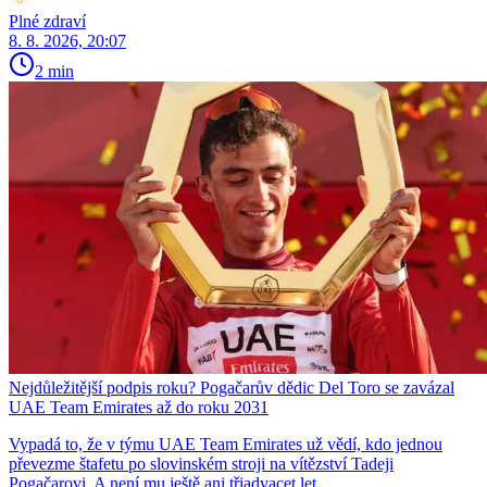
Plné zdraví
8. 8. 2026, 20:07
2 min
Nejdůležitější podpis roku? Pogačarův dědic Del Toro se zavázal
UAE Team Emirates až do roku 2031
Vypadá to, že v týmu UAE Team Emirates už vědí, kdo jednou
převezme štafetu po slovinském stroji na vítězství Tadeji
Pogačarovi. A není mu ještě ani třiadvacet let...