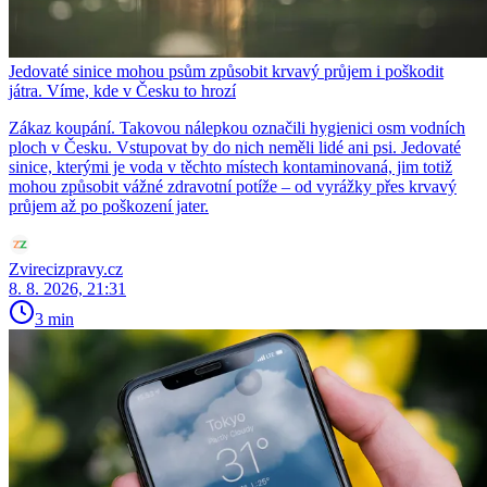
Jedovaté sinice mohou psům způsobit krvavý průjem i poškodit
játra. Víme, kde v Česku to hrozí
Zákaz koupání. Takovou nálepkou označili hygienici osm vodních
ploch v Česku. Vstupovat by do nich neměli lidé ani psi. Jedovaté
sinice, kterými je voda v těchto místech kontaminovaná, jim totiž
mohou způsobit vážné zdravotní potíže – od vyrážky přes krvavý
průjem až po poškození jater.
Zvirecizpravy.cz
8. 8. 2026, 21:31
3 min