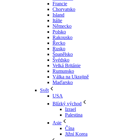
Francie
Chorvatsko
Island
Itálie
Německo
Polsko
Rakousko
Řecko
Rusko
Španělsko
Švédsko
Velká Británie
Rumunsko
Válka na Ukrajině
Maďarsko
Svět
USA
Blízký východ
Izrael
Palestina
Asie
Čína
Jižní Korea