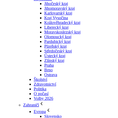
Jihočeský kraj
Jihomoravský kraj
Karlovarský kraj
Kraj Vysočina
Králověhradecký kraj
Liberecký kraj
Moravskoslezský kraj
Olomoucký kraj
Pardubický kraj
Plzeňský kraj
Středočeský kraj
Ústecký kraj
Zlínský kraj
Praha
Brno
Ostrava
Školství
Zdravotnictví
Politika
O počasí
Volby 2026
Zahraničí
Evropa
Slovensko