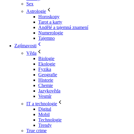
Sex
Astrologie
Horoskopy
Tarot a karty
Andělé a tajemná znamení
Numerologie
Tajemno
Zajímavosti
Věda
Biologie
Ekologie
Fyzika
Geografie
Historie
Chemie
Jazykověda
Vesmír
IT a technologie
Digital
Mobil
Technologie
Trendy
True crime