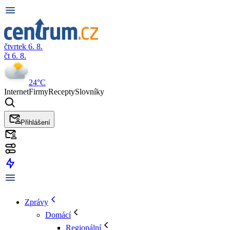
čtvrtek 6. 8.
čt 6. 8.
24°C
Internet
Firmy
Recepty
Slovníky
Přihlášení
Zprávy
Domácí
Regionální