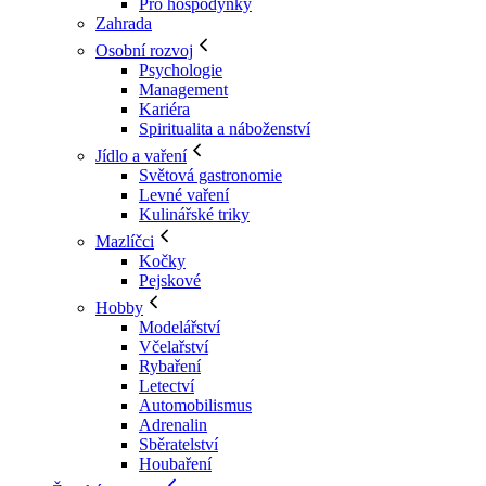
Pro hospodyňky
Zahrada
Osobní rozvoj
Psychologie
Management
Kariéra
Spiritualita a náboženství
Jídlo a vaření
Světová gastronomie
Levné vaření
Kulinářské triky
Mazlíčci
Kočky
Pejskové
Hobby
Modelářství
Včelařství
Rybaření
Letectví
Automobilismus
Adrenalin
Sběratelství
Houbaření