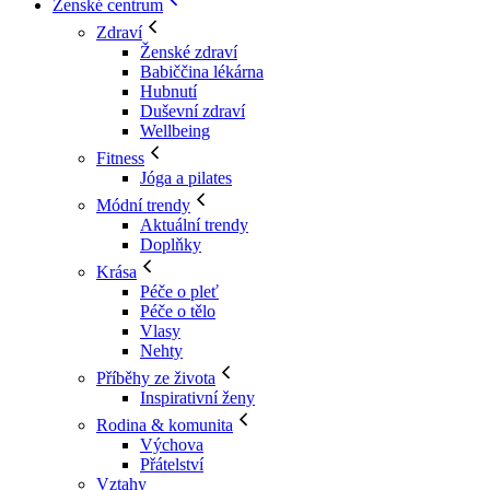
Ženské centrum
Zdraví
Ženské zdraví
Babiččina lékárna
Hubnutí
Duševní zdraví
Wellbeing
Fitness
Jóga a pilates
Módní trendy
Aktuální trendy
Doplňky
Krása
Péče o pleť
Péče o tělo
Vlasy
Nehty
Příběhy ze života
Inspirativní ženy
Rodina & komunita
Výchova
Přátelství
Vztahy