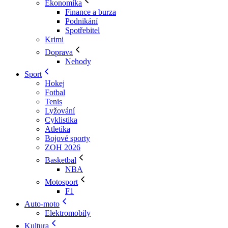
Ekonomika
Finance a burza
Podnikání
Spotřebitel
Krimi
Doprava
Nehody
Sport
Hokej
Fotbal
Tenis
Lyžování
Cyklistika
Atletika
Bojové sporty
ZOH 2026
Basketbal
NBA
Motosport
F1
Auto-moto
Elektromobily
Kultura