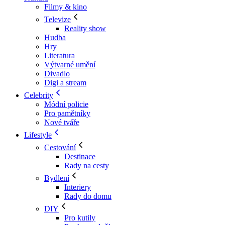
Filmy & kino
Televize
Reality show
Hudba
Hry
Literatura
Výtvarné umění
Divadlo
Digi a stream
Celebrity
Módní policie
Pro pamětníky
Nové tváře
Lifestyle
Cestování
Destinace
Rady na cesty
Bydlení
Interiery
Rady do domu
DIY
Pro kutily