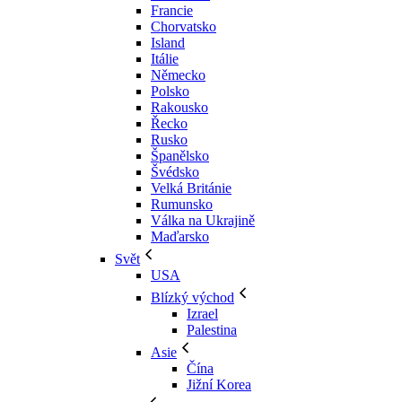
Francie
Chorvatsko
Island
Itálie
Německo
Polsko
Rakousko
Řecko
Rusko
Španělsko
Švédsko
Velká Británie
Rumunsko
Válka na Ukrajině
Maďarsko
Svět
USA
Blízký východ
Izrael
Palestina
Asie
Čína
Jižní Korea