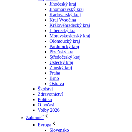
Jihočeský kraj
Jihomoravský kraj
Karlovarský kraj
Kraj Vysočina
Králověhradecký kraj
Liberecký kraj
Moravskoslezský kraj
Olomoucký kraj
Pardubický kraj
Plzeňský kraj
Středočeský kraj
Ústecký kraj
Zlínský kraj
Praha
Brno
Ostrava
Školství
Zdravotnictví
Politika
O počasí
Volby 2026
Zahraničí
Evropa
Slovensko