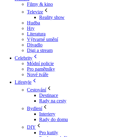
Filmy & kino
Televize
Reality show
Hudba
Hry
Literatura
Výtvarné umění
Divadlo
Digi a stream
Celebrity
Módní policie
Pro pamětníky
Nové tváře
Lifestyle
Cestování
Destinace
Rady na cesty
Bydlení
Interiery
Rady do domu
DIY
Pro kutily