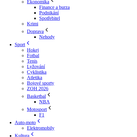
Ekonomika
Finance a burza
Podnikání
Spotřebitel
Krimi
Doprava
Nehody
Sport
Hokej
Fotbal
Tenis
Lyžování
Cyklistika
Atletika
Bojové sporty
ZOH 2026
Basketbal
NBA
Motosport
F1
Auto-moto
Elektromobily
Kultura