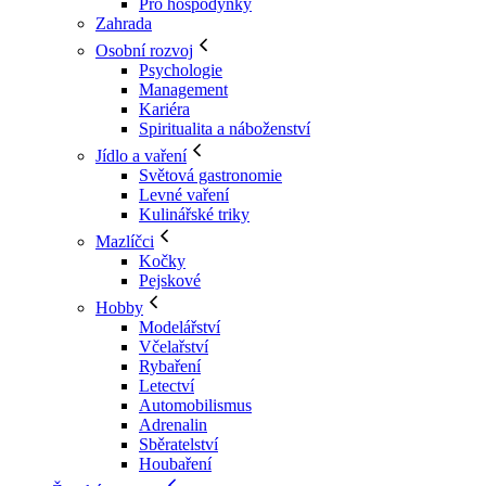
Pro hospodyňky
Zahrada
Osobní rozvoj
Psychologie
Management
Kariéra
Spiritualita a náboženství
Jídlo a vaření
Světová gastronomie
Levné vaření
Kulinářské triky
Mazlíčci
Kočky
Pejskové
Hobby
Modelářství
Včelařství
Rybaření
Letectví
Automobilismus
Adrenalin
Sběratelství
Houbaření