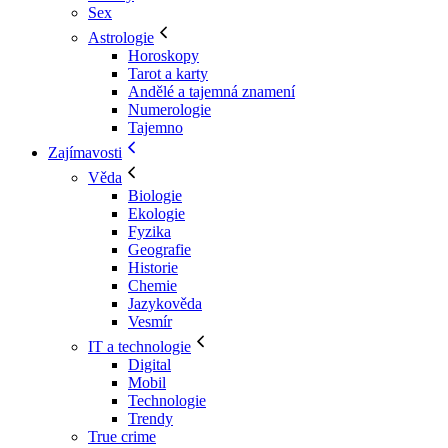
Sex
Astrologie
Horoskopy
Tarot a karty
Andělé a tajemná znamení
Numerologie
Tajemno
Zajímavosti
Věda
Biologie
Ekologie
Fyzika
Geografie
Historie
Chemie
Jazykověda
Vesmír
IT a technologie
Digital
Mobil
Technologie
Trendy
True crime