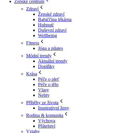
Ženské centrum
Zdraví
Ženské zdraví
Babiččina lékárna
Hubnutí
Duševní zdraví
Wellbeing
Fitness
Jóga a pilates
Módní trendy
Aktuální trendy
Doplňky
Krása
Péče o pleť
Péče o tělo
Vlasy
Nehty
Příběhy ze života
Inspirativní ženy
Rodina & komunita
Výchova
Přátelství
Vztahy