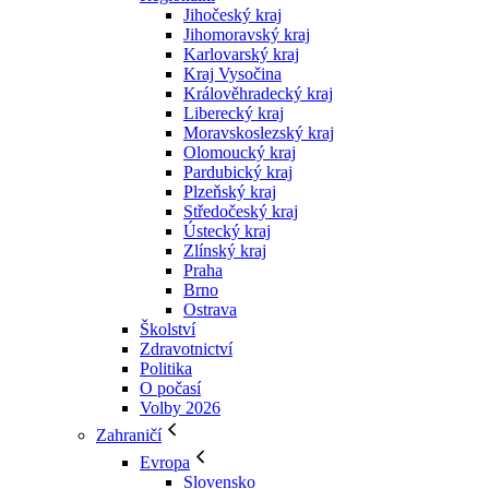
Jihočeský kraj
Jihomoravský kraj
Karlovarský kraj
Kraj Vysočina
Králověhradecký kraj
Liberecký kraj
Moravskoslezský kraj
Olomoucký kraj
Pardubický kraj
Plzeňský kraj
Středočeský kraj
Ústecký kraj
Zlínský kraj
Praha
Brno
Ostrava
Školství
Zdravotnictví
Politika
O počasí
Volby 2026
Zahraničí
Evropa
Slovensko