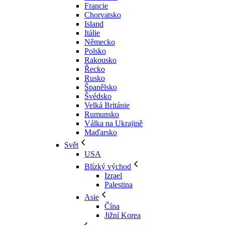
Francie
Chorvatsko
Island
Itálie
Německo
Polsko
Rakousko
Řecko
Rusko
Španělsko
Švédsko
Velká Británie
Rumunsko
Válka na Ukrajině
Maďarsko
Svět
USA
Blízký východ
Izrael
Palestina
Asie
Čína
Jižní Korea