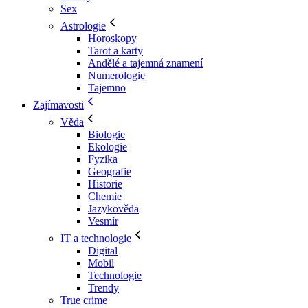
Sex
Astrologie
Horoskopy
Tarot a karty
Andělé a tajemná znamení
Numerologie
Tajemno
Zajímavosti
Věda
Biologie
Ekologie
Fyzika
Geografie
Historie
Chemie
Jazykověda
Vesmír
IT a technologie
Digital
Mobil
Technologie
Trendy
True crime