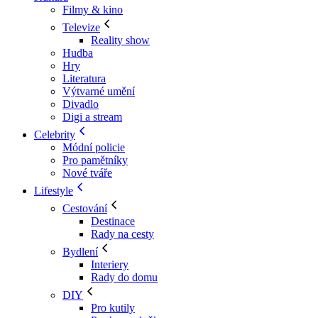
Filmy & kino
Televize
Reality show
Hudba
Hry
Literatura
Výtvarné umění
Divadlo
Digi a stream
Celebrity
Módní policie
Pro pamětníky
Nové tváře
Lifestyle
Cestování
Destinace
Rady na cesty
Bydlení
Interiery
Rady do domu
DIY
Pro kutily