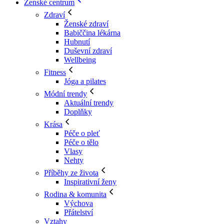
Ženské centrum
Zdraví
Ženské zdraví
Babiččina lékárna
Hubnutí
Duševní zdraví
Wellbeing
Fitness
Jóga a pilates
Módní trendy
Aktuální trendy
Doplňky
Krása
Péče o pleť
Péče o tělo
Vlasy
Nehty
Příběhy ze života
Inspirativní ženy
Rodina & komunita
Výchova
Přátelství
Vztahy