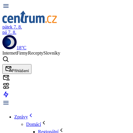
pátek 7. 8.
pá 7. 8.
18°C
Internet
Firmy
Recepty
Slovníky
Přihlášení
Zprávy
Domácí
Regionální