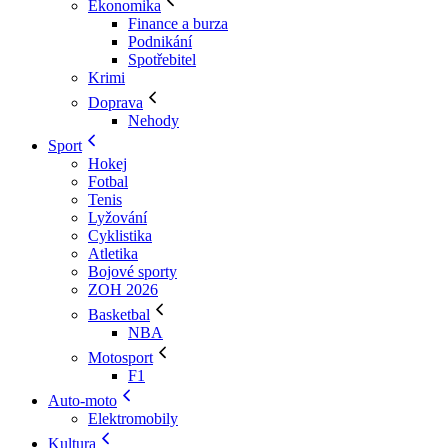
Ekonomika
Finance a burza
Podnikání
Spotřebitel
Krimi
Doprava
Nehody
Sport
Hokej
Fotbal
Tenis
Lyžování
Cyklistika
Atletika
Bojové sporty
ZOH 2026
Basketbal
NBA
Motosport
F1
Auto-moto
Elektromobily
Kultura