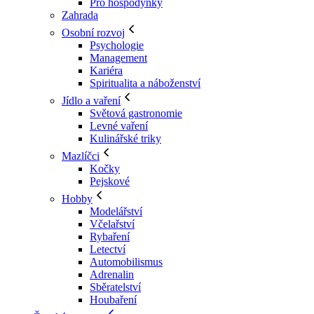
Pro hospodyňky
Zahrada
Osobní rozvoj
Psychologie
Management
Kariéra
Spiritualita a náboženství
Jídlo a vaření
Světová gastronomie
Levné vaření
Kulinářské triky
Mazlíčci
Kočky
Pejskové
Hobby
Modelářství
Včelařství
Rybaření
Letectví
Automobilismus
Adrenalin
Sběratelství
Houbaření