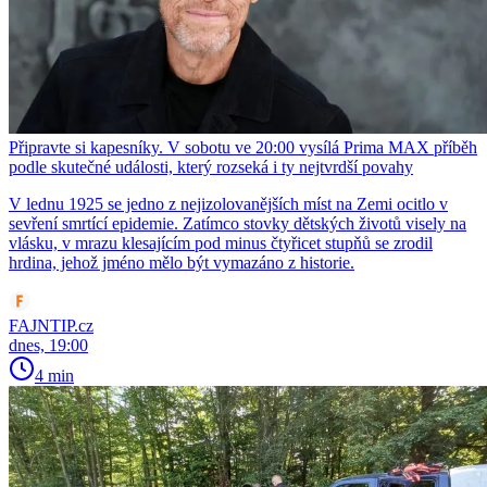
Připravte si kapesníky. V sobotu ve 20:00 vysílá Prima MAX příběh
podle skutečné události, který rozseká i ty nejtvrdší povahy
V lednu 1925 se jedno z nejizolovanějších míst na Zemi ocitlo v
sevření smrtící epidemie. Zatímco stovky dětských životů visely na
vlásku, v mrazu klesajícím pod minus čtyřicet stupňů se zrodil
hrdina, jehož jméno mělo být vymazáno z historie.
FAJNTIP.cz
dnes, 19:00
4 min