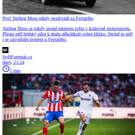
Proč Stirling Moss nikdy nezávodil za Ferrariho
Stirling Moss se nikdy nestal mistrem světa v královně motorsportu.
Přesto měl britský pilot k titulu několikrát velmi blízko. Stejně to měl
i se závodním postem u Ferrariho.
SvětFormule.cz
dnes, 21:24
1 min