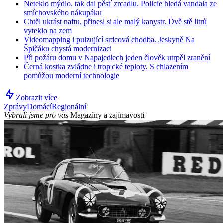
Neteklo mýdlo, tak dal pěstí zrcadlu. Policie hledá vandala ze
smíchovského nákupáku
Chtěl ukrást naftu, přinesl si ale malý kanystr. Dvě stě litrů
vyteklo na zem
Videomapping i pulzující srdcová chodba. Jeskyně Na
Špičáku chystá modernizaci
Při požáru domu v Napajedlech jeden člověk utrpěl zranění
Černá kostka zvládne i tropické teploty. S chlazením
pomůžou moderní technologie
Zobrazit více
Zprávy
Domácí
Regionální
Vybrali jsme pro vás
Magazíny a zajímavosti