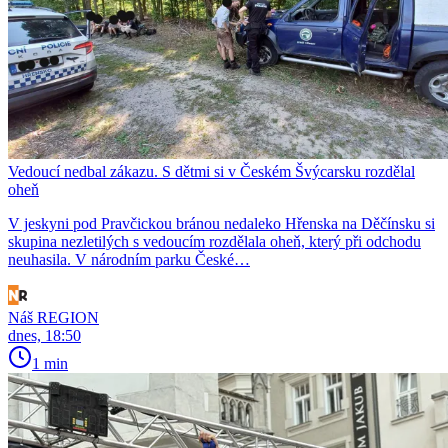
Vedoucí nedbal zákazu. S dětmi si v Českém Švýcarsku rozdělal
oheň
V jeskyni pod Pravčickou bránou nedaleko Hřenska na Děčínsku si
skupina nezletilých s vedoucím rozdělala oheň, který při odchodu
neuhasila. V národním parku České…
Náš REGION
dnes, 18:50
1 min