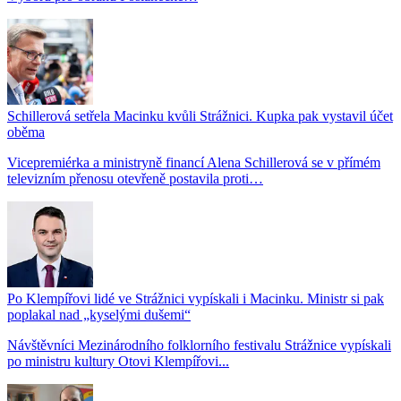
Schillerová setřela Macinku kvůli Strážnici. Kupka pak vystavil účet
oběma
Vicepremiérka a ministryně financí Alena Schillerová se v přímém
televizním přenosu otevřeně postavila proti…
Po Klempířovi lidé ve Strážnici vypískali i Macinku. Ministr si pak
poplakal nad „kyselými dušemi“
Návštěvníci Mezinárodního folklorního festivalu Strážnice vypískali
po ministru kultury Otovi Klempířovi...