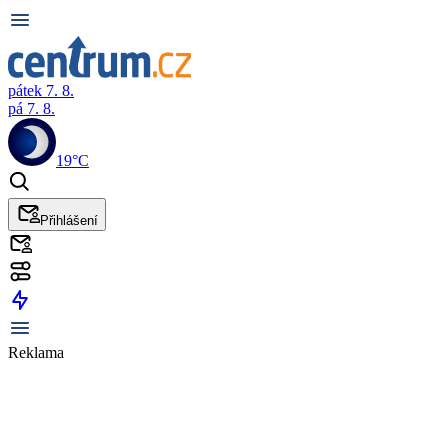
pátek 7. 8.
pá 7. 8.
19°C
Přihlášení
Reklama