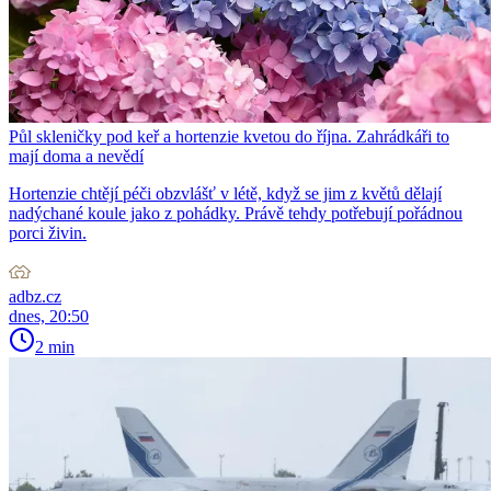
Půl skleničky pod keř a hortenzie kvetou do října. Zahrádkáři to
mají doma a nevědí
Hortenzie chtějí péči obzvlášť v létě, když se jim z květů dělají
nadýchané koule jako z pohádky. Právě tehdy potřebují pořádnou
porci živin.
adbz.cz
dnes, 20:50
2 min