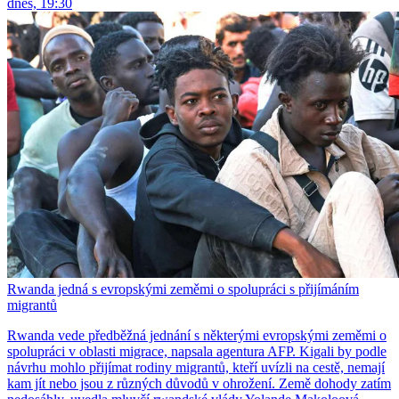
dnes, 19:30
Rwanda jedná s evropskými zeměmi o spolupráci s přijímáním
migrantů
Rwanda vede předběžná jednání s některými evropskými zeměmi o
spolupráci v oblasti migrace, napsala agentura AFP. Kigali by podle
návrhu mohlo přijímat rodiny migrantů, kteří uvízli na cestě, nemají
kam jít nebo jsou z různých důvodů v ohrožení. Země dohody zatím