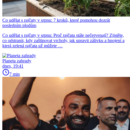
Co udělat s rajčaty v srpnu: 7 kroků, které pomohou dozrát
posledním plodům
Co udělat s rajčaty v srpnu: Proč rajčata stále nečervenají? Zjistěte,
co odstranit, kdy zaštipovat vrcholy, jak upravit zálivku a hnojení a
která zelená rajčata už můžete …
Planeta zahrady
dnes, 19:41
7 min