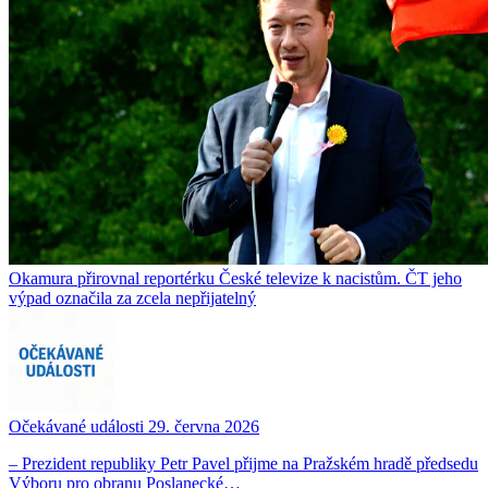
Okamura přirovnal reportérku České televize k nacistům. ČT jeho
výpad označila za zcela nepřijatelný
Očekávané události 29. června 2026
– Prezident republiky Petr Pavel přijme na Pražském hradě předsedu
Výboru pro obranu Poslanecké…