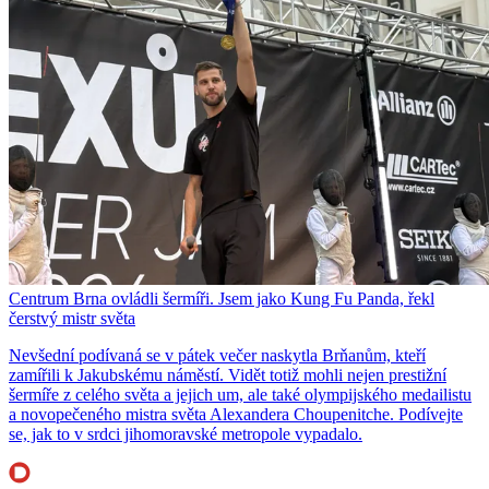
Centrum Brna ovládli šermíři. Jsem jako Kung Fu Panda, řekl
čerstvý mistr světa
Nevšední podívaná se v pátek večer naskytla Brňanům, kteří
zamířili k Jakubskému náměstí. Vidět totiž mohli nejen prestižní
šermíře z celého světa a jejich um, ale také olympijského medailistu
a novopečeného mistra světa Alexandera Choupenitche. Podívejte
se, jak to v srdci jihomoravské metropole vypadalo.