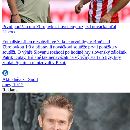
První porážka pro Zbrojovku. Povedený rozjezd nováčka uťal
Liberec
Fotbalisté Liberce zvítězili ve 3. kole první ligy v Brně nad
Zbrojovkou 1:0 a připravili nováčkovi soutěže první porážku v
soutěži. O výhře Slovanu rozhodl po hodině hry slovenský záložník
Patrik Dulay. Brňané tak nenavázali na výtečný start do ligy, kdy
zdolali Spartu a remizovali v Plzni.
Aktuálně.cz - Sport
dnes, 19:15
Reklama