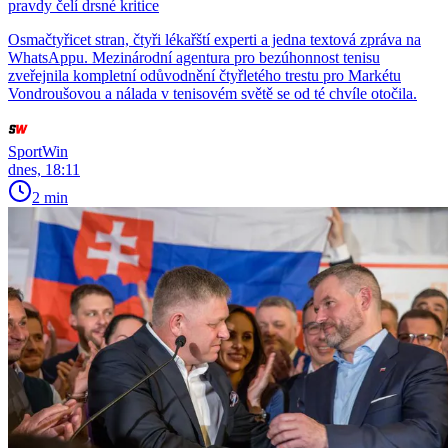
pravdy čelí drsné kritice
Osmačtyřicet stran, čtyři lékařští experti a jedna textová zpráva na
WhatsAppu. Mezinárodní agentura pro bezúhonnost tenisu
zveřejnila kompletní odůvodnění čtyřletého trestu pro Markétu
Vondroušovou a nálada v tenisovém světě se od té chvíle otočila.
SportWin
dnes, 18:11
2 min