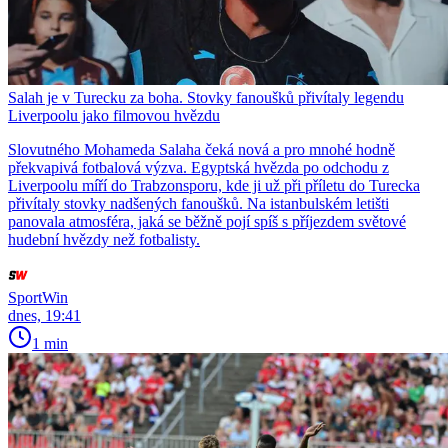
Salah je v Turecku za boha. Stovky fanoušků přivítaly legendu
Liverpoolu jako filmovou hvězdu
Slovutného Mohameda Salaha čeká nová a pro mnohé hodně
překvapivá fotbalová výzva. Egyptská hvězda po odchodu z
Liverpoolu míří do Trabzonsporu, kde ji už při příletu do Turecka
přivítaly stovky nadšených fanoušků. Na istanbulském letišti
panovala atmosféra, jaká se běžně pojí spíš s příjezdem světové
hudební hvězdy než fotbalisty.
SportWin
dnes, 19:41
1 min