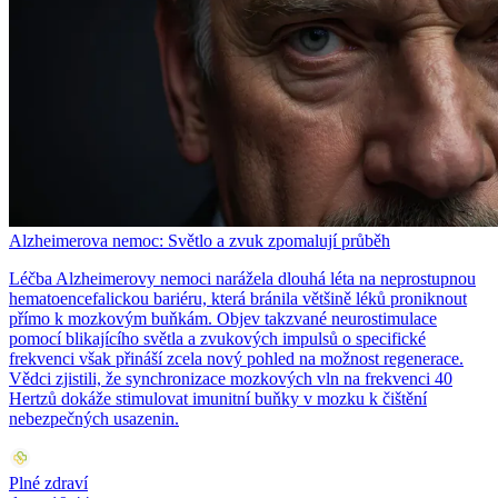
Alzheimerova nemoc: Světlo a zvuk zpomalují průběh
Léčba Alzheimerovy nemoci narážela dlouhá léta na neprostupnou
hematoencefalickou bariéru, která bránila většině léků proniknout
přímo k mozkovým buňkám. Objev takzvané neurostimulace
pomocí blikajícího světla a zvukových impulsů o specifické
frekvenci však přináší zcela nový pohled na možnost regenerace.
Vědci zjistili, že synchronizace mozkových vln na frekvenci 40
Hertzů dokáže stimulovat imunitní buňky v mozku k čištění
nebezpečných usazenin.
Plné zdraví