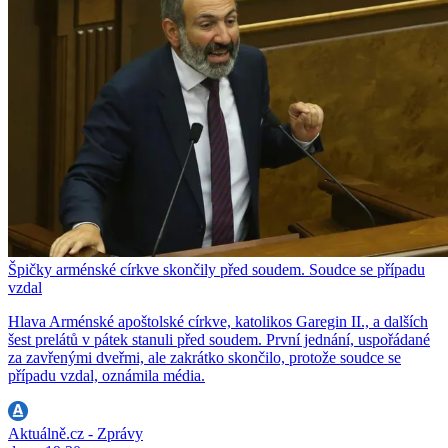
Špičky arménské církve skončily před soudem. Soudce se případu
vzdal
Hlava Arménské apoštolské církve, katolikos Garegin II., a dalších
šest prelátů v pátek stanuli před soudem. První jednání, uspořádané
za zavřenými dveřmi, ale zakrátko skončilo, protože soudce se
případu vzdal, oznámila média.
Aktuálně.cz - Zprávy