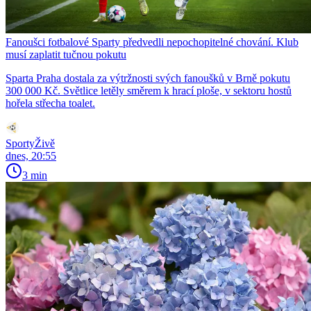
Fanoušci fotbalové Sparty předvedli nepochopitelné chování. Klub
musí zaplatit tučnou pokutu
Sparta Praha dostala za výtržnosti svých fanoušků v Brně pokutu
300 000 Kč. Světlice letěly směrem k hrací ploše, v sektoru hostů
hořela střecha toalet.
SportyŽivě
dnes, 20:55
3 min