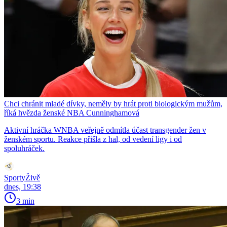
Chci chránit mladé dívky, neměly by hrát proti biologickým mužům,
říká hvězda ženské NBA Cunninghamová
Aktivní hráčka WNBA veřejně odmítla účast transgender žen v
ženském sportu. Reakce přišla z hal, od vedení ligy i od
spoluhráček.
SportyŽivě
dnes, 19:38
3 min