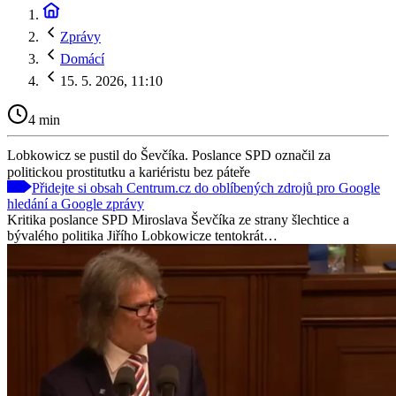
Zprávy
Domácí
15. 5. 2026, 11:10
4 min
Lobkowicz se pustil do Ševčíka. Poslance SPD označil za
politickou prostitutku a kariéristu bez páteře
Přidejte si obsah Centrum.cz do oblíbených zdrojů pro Google
hledání a Google zprávy
Kritika poslance SPD Miroslava Ševčíka ze strany šlechtice a
bývalého politika Jiřího Lobkowicze tentokrát…