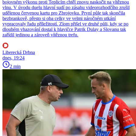
bojovném výkonu proti Teplicím chtěl znovu naskočit na vítěznou
vlnu. V úvodu duelu hlavní sudí po zásahu videorozhodčího zrušil
udělenou červenou kartu pro Zbrojovku. První půle tak skončila
bezbrankově, přesto si oba celky ve velmi náročném utkání
vypracovaly řadu příležitostí. Zlom přišel ve druhé půli, kdy se po
dlouhém vhazování dostal k hlavičce Patrik Dulay a Slovanu tak
zařídil jedinou a zároveň vítěznou trefu.
Liberecká Drbna
dnes, 19:24
2 min