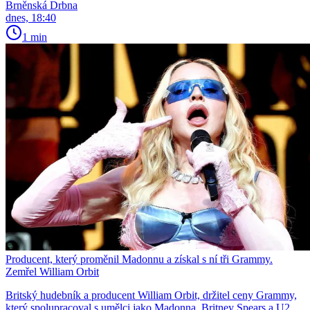
Brněnská Drbna
dnes, 18:40
1 min
Producent, který proměnil Madonnu a získal s ní tři Grammy.
Zemřel William Orbit
Britský hudebník a producent William Orbit, držitel ceny Grammy,
který spolupracoval s umělci jako Madonna, Britney Spears a U2,