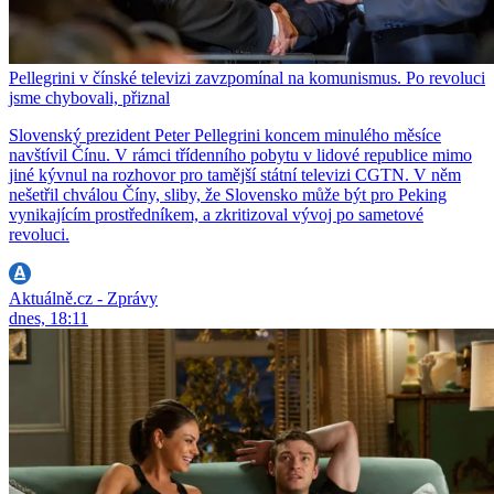
Pellegrini v čínské televizi zavzpomínal na komunismus. Po revoluci
jsme chybovali, přiznal
Slovenský prezident Peter Pellegrini koncem minulého měsíce
navštívil Čínu. V rámci třídenního pobytu v lidové republice mimo
jiné kývnul na rozhovor pro tamější státní televizi CGTN. V něm
nešetřil chválou Číny, sliby, že Slovensko může být pro Peking
vynikajícím prostředníkem, a zkritizoval vývoj po sametové
revoluci.
Aktuálně.cz - Zprávy
dnes, 18:11