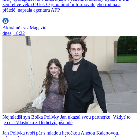
zemřel ve věku 69 let. O jeho úmrtí informovali jeho rodina a
přátelé, napsala agentura AFP.
Aktuálně.cz - Magazín
dnes, 18:22
Nejmladší syn Bolka Polívky Jan ukázal svou partnerku. Vždyť to
je celá Vlastička z Dědictví, píší lidé
Jan Polívka tvoří pár s mladou herečkou Anetou Kalertovou.