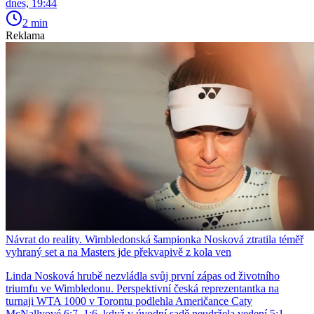
dnes, 19:44
2 min
Reklama
Návrat do reality. Wimbledonská šampionka Nosková ztratila téměř
vyhraný set a na Masters jde překvapivě z kola ven
Linda Nosková hrubě nezvládla svůj první zápas od životního
triumfu ve Wimbledonu. Perspektivní česká reprezentantka na
turnaji WTA 1000 v Torontu podlehla Američance Caty
McNallyové 6:7, 1:6, když v úvodní sadě neudržela vedení 5:1.