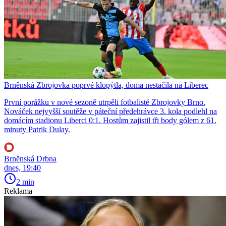
Brněnská Zbrojovka poprvé klopýtla, doma nestačila na Liberec
První porážku v nové sezoně utrpěli fotbalisté Zbrojovky Brno.
Nováček nejvyšší soutěže v páteční předehrávce 3. kola podlehl na
domácím stadionu Liberci 0:1. Hostům zajistil tři body gólem z 61.
minuty Patrik Dulay.
Brněnská Drbna
dnes, 19:40
2 min
Reklama