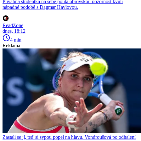
Půvabná studentka na sebe poutá obrovskou pozornost kvůli
nápadné podobě s Dagmar Havlovou.
ReadZone
dnes, 18:12
4 min
Reklama
Zastali se jí, teď si sypou popel na hlavu. Vondroušová po odhalení