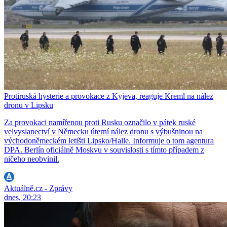
Protiruská hysterie a provokace z Kyjeva, reaguje Kreml na nález
dronu v Lipsku
Za provokaci namířenou proti Rusku označilo v pátek ruské
velvyslanectví v Německu úterní nález dronu s výbušninou na
východoněmeckém letišti Lipsko/Halle. Informuje o tom agentura
DPA. Berlín oficiálně Moskvu v souvislosti s tímto případem z
ničeho neobvinil.
Aktuálně.cz - Zprávy
dnes, 20:23