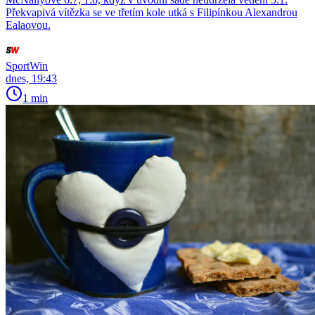
Překvapivá vítězka se ve třetím kole utká s Filipínkou Alexandrou
Ealaovou.
SportWin
dnes, 19:43
1 min