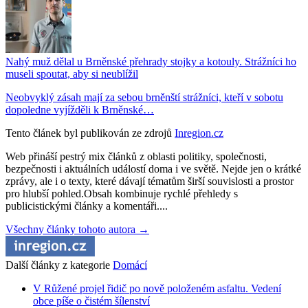
Nahý muž dělal u Brněnské přehrady stojky a kotouly. Strážníci ho
museli spoutat, aby si neublížil
Neobvyklý zásah mají za sebou brněnští strážníci, kteří v sobotu
dopoledne vyjížděli k Brněnské…
Tento článek byl publikován ze zdrojů
Inregion.cz
Web přináší pestrý mix článků z oblasti politiky, společnosti,
bezpečnosti i aktuálních událostí doma i ve světě. Nejde jen o krátké
zprávy, ale i o texty, které dávají tématům širší souvislosti a prostor
pro hlubší pohled.Obsah kombinuje rychlé přehledy s
publicistickými články a komentáři....
Všechny články tohoto autora →
Další články z kategorie
Domácí
V Růžené projel řidič po nově položeném asfaltu. Vedení
obce píše o čistém šílenství