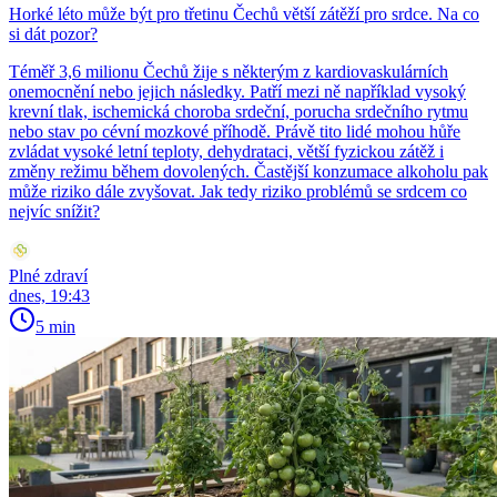
Horké léto může být pro třetinu Čechů větší zátěží pro srdce. Na co
si dát pozor?
Téměř 3,6 milionu Čechů žije s některým z kardiovaskulárních
onemocnění nebo jejich následky. Patří mezi ně například vysoký
krevní tlak, ischemická choroba srdeční, porucha srdečního rytmu
nebo stav po cévní mozkové příhodě. Právě tito lidé mohou hůře
zvládat vysoké letní teploty, dehydrataci, větší fyzickou zátěž i
změny režimu během dovolených. Častější konzumace alkoholu pak
může riziko dále zvyšovat. Jak tedy riziko problémů se srdcem co
nejvíc snížit?
Plné zdraví
dnes, 19:43
5 min