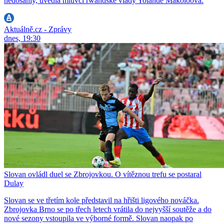
nedosáhly, uvedla mluvčí rwandské vlády Yolande Makoloová.
Aktuálně.cz - Zprávy
dnes, 19:30
Slovan ovládl duel se Zbrojovkou. O vítěznou trefu se postaral
Dulay
Slovan se ve třetím kole představil na hřišti ligového nováčka.
Zbrojovka Brno se po třech letech vrátila do nejvyšší soutěže a do
nové sezony vstoupila ve výborné formě. Slovan naopak po