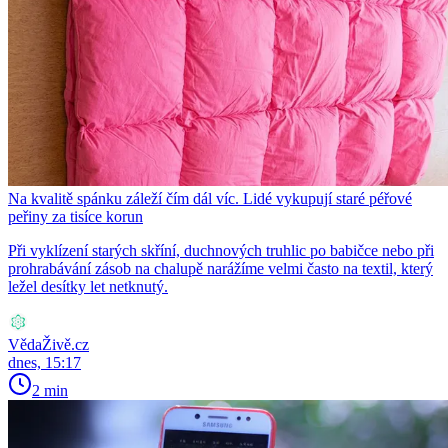
Na kvalitě spánku záleží čím dál víc. Lidé vykupují staré péřové
peřiny za tisíce korun
Při vyklízení starých skříní, duchnových truhlic po babičce nebo při
prohrabávání zásob na chalupě narážíme velmi často na textil, který
ležel desítky let netknutý.
VědaŽivě.cz
dnes, 15:17
2 min