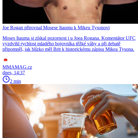
Joe Rogan přirovnal Mosese Itaumu k Mikeu Tysonovi
Moses Itauma si získal pozornost i u Joea Rogana. Komentátor UFC
vyzdvihl rychlost mladého bojovníka těžké váhy a při debatě
připomněl, jak blízko měl Brit k historickému zápisu Mikea Tysona.
MMAMAG.cz
dnes, 14:37
2 min