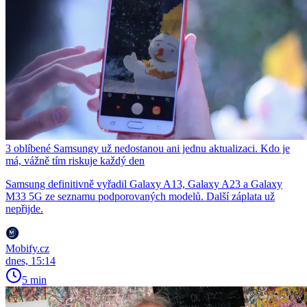
3 oblíbené Samsungy už nedostanou ani jednu aktualizaci. Kdo je
má, vážně tím riskuje každý den
Samsung definitivně vyřadil Galaxy A13, Galaxy A23 a Galaxy
M33 5G ze seznamu podporovaných modelů. Další záplata už
nepřijde.
Mobify.cz
dnes, 15:14
5 min