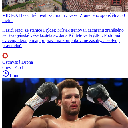
VIDEO: Hasiči trénovali záchranu z věže. Zraněného spouštěli z 50
metrů
Hasiči-lezci ze stanice Frýdek-Místek trénovali záchranu zraněného
ze Svatojánské věže kostela sv. Jana Křtitele ve Frýdku. Podobná
cvičení, která je mají připravit na komplikované zásahy, absolvují
pravidelně.
Ostravská Drbna
dnes, 14:53
1 min