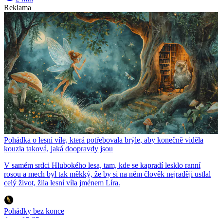
Reklama
Pohádka o lesní víle, která potřebovala brýle, aby konečně viděla
kouzla taková, jaká doopravdy jsou
V samém srdci Hlubokého lesa, tam, kde se kapradí lesklo ranní
rosou a mech byl tak měkký, že by si na něm člověk nejraději ustlal
celý život, žila lesní víla jménem Líra.
Pohádky bez konce