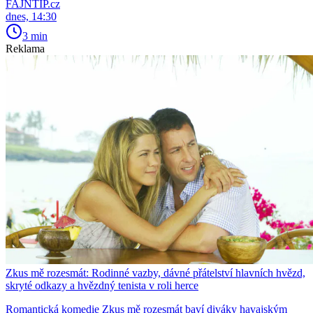
FAJNTIP.cz
dnes, 14:30
3 min
Reklama
Zkus mě rozesmát: Rodinné vazby, dávné přátelství hlavních hvězd,
skryté odkazy a hvězdný tenista v roli herce
Romantická komedie Zkus mě rozesmát baví diváky havajským