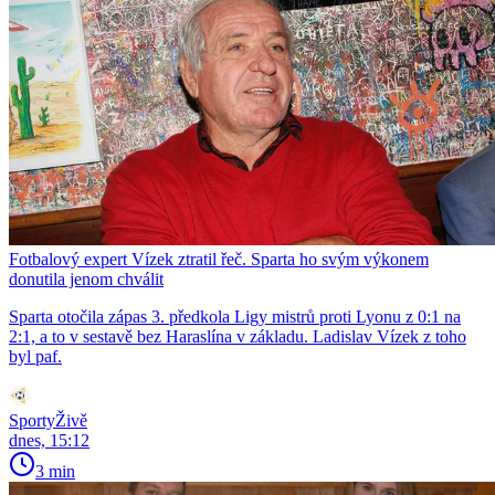
Fotbalový expert Vízek ztratil řeč. Sparta ho svým výkonem
donutila jenom chválit
Sparta otočila zápas 3. předkola Ligy mistrů proti Lyonu z 0:1 na
2:1, a to v sestavě bez Haraslína v základu. Ladislav Vízek z toho
byl paf.
SportyŽivě
dnes, 15:12
3 min