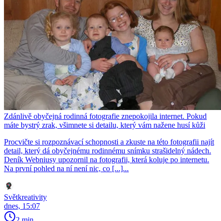
Zdánlivě obyčejná rodinná fotografie znepokojila internet. Pokud
máte bystrý zrak, všimnete si detailu, který vám nažene husí kůži
Procvičte si rozpoznávací schopnosti a zkuste na této fotografii najít
detail, který dá obyčejnému rodinnému snímku strašidelný nádech.
Deník Webniusy upozornil na fotografii, která koluje po internetu.
Na první pohled na ní není nic, co [...]...
Světkreativity
dnes, 15:07
2 min