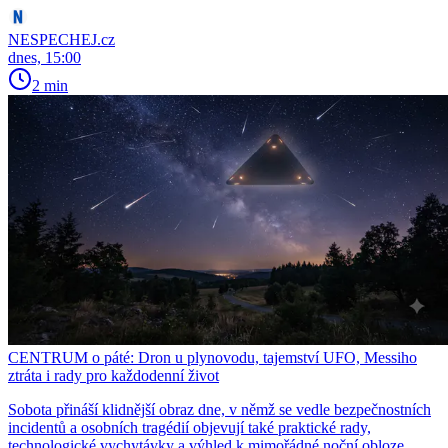
NESPECHEJ.cz
dnes, 15:00
2 min
CENTRUM o páté: Dron u plynovodu, tajemství UFO, Messiho
ztráta i rady pro každodenní život
Sobota přináší klidnější obraz dne, v němž se vedle bezpečnostních
incidentů a osobních tragédií objevují také praktické rady,
technologické vychytávky a výhled k mimořádné noční obloze.