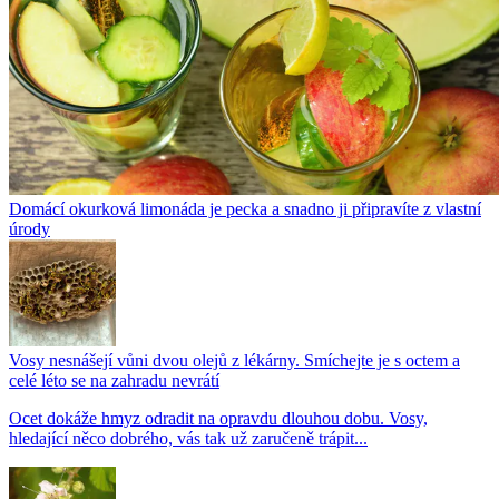
Domácí okurková limonáda je pecka a snadno ji připravíte z vlastní
úrody
Vosy nesnášejí vůni dvou olejů z lékárny. Smíchejte je s octem a
celé léto se na zahradu nevrátí
Ocet dokáže hmyz odradit na opravdu dlouhou dobu. Vosy,
hledající něco dobrého, vás tak už zaručeně trápit...