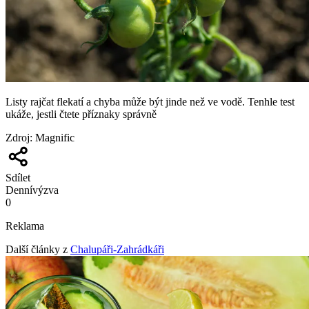
Listy rajčat flekatí a chyba může být jinde než ve vodě. Tenhle test
ukáže, jestli čtete příznaky správně
Zdroj
:
Magnific
Sdílet
Denní
výzva
0
Reklama
Další články z
Chalupáři-Zahrádkáři