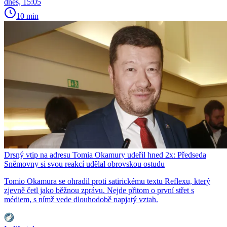
dnes, 15:05
10 min
Drsný vtip na adresu Tomia Okamury udeřil hned 2x: Předseda
Sněmovny si svou reakcí udělal obrovskou ostudu
Tomio Okamura se ohradil proti satirickému textu Reflexu, který
zjevně četl jako běžnou zprávu. Nejde přitom o první střet s
médiem, s nímž vede dlouhodobě napjatý vztah.