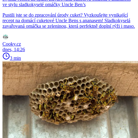
ve stylu sladkokyselé omáčky Uncle Ben’s
Pustili jste se do zpracování úrody cuket? Vyzkoušejte vynikající
recept na domácí cuketové Uncle Bens s ananasem! Sladkokyselá
zavařovaná omáčka se zeleninou, která perfektně doplní rýži i maso.
Cooky.cz
dnes, 14:26
3 min