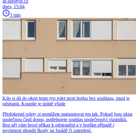
In-lifestyle.cz
dnes, 15:04
3 min
Kdo si dá do oken tento typ rolet proti horku bez souhlasu, musí je
odstranit. Koupíte je úplně všude
Předokenní rolety si nemůžete namontovat jen tak. Pokud jsou okna
společnou částí domu, potřebujete souhlas společenství vlastníků.
Bez něj vám hrozí příkaz k odstranění a v horším případě i
povinnost uhradit škody na fasádě či zateplení.