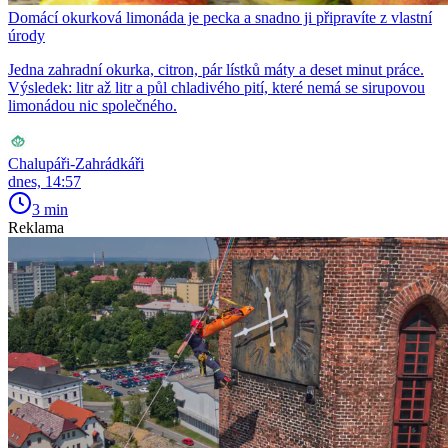
Domácí okurková limonáda je pecka a snadno ji připravíte z vlastní
úrody
Jedna zahradní okurka, citron, pár lístků máty a deset minut práce.
Výsledek: litr až litr a půl chladivého pití, které nemá se sirupovou
limonádou nic společného.
Chalupáři-Zahrádkáři
dnes, 14:57
3 min
Reklama