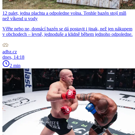
12 palet, jedna plachta a odpoledne volna. Tenhle bazén stojí míň
než víkend u vody
Věřte nebo ne, domácí bazén se dá postavit i jinak, než jen nákupem
v obchodech – levně, jednoduše a klidně během jednoho odpoledne.
adbz.cz
dnes, 14:18
2 min