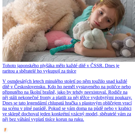
Tohoto japonského plyšáka mělo každé dítě v ČSSR. Dnes je
raritou a sběratelé ho vykupují za tisíce
V osmdesátých letech minulého století po něm toužilo snad každé
dítě v Československu. Kdo ho neměl vystaveného na poličce nebo
připnutého na školní brašně, jako by tehdy neexistoval. Rodiče na
něj stáli nekonečné fronty a platili za něj těžce vydobytými poukazy.
Dnes se tato legendární chlupatá hračka s plastovým obličejem vrací
na scénu v plné parádě. Pokud se vám doma na půdě nebo v krabici
ve sklepě dochoval jeden konkrétní vzácný model, sběratelé vám za
něj bez váhání vyplatí tisíce korun na ruku.