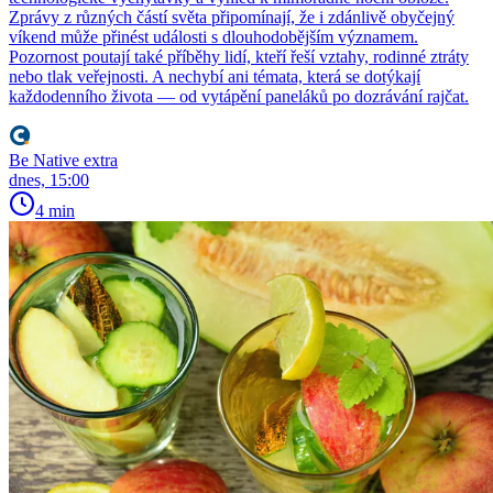
Zprávy z různých částí světa připomínají, že i zdánlivě obyčejný
víkend může přinést události s dlouhodobějším významem.
Pozornost poutají také příběhy lidí, kteří řeší vztahy, rodinné ztráty
nebo tlak veřejnosti. A nechybí ani témata, která se dotýkají
každodenního života — od vytápění paneláků po dozrávání rajčat.
Be Native extra
dnes, 15:00
4 min