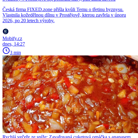
Česká firma FIXED.zone přišla kvůli Temu o třetinu byznysu.
Vlastnila kožedělnou dílnu v Prostějově, kterou zavřela v únoru
2026, po 20 letech výroby.
Mobify.cz
dnes, 14:27
3 min
Rychlá večeře ze spíže: Zavařovaná cuketová omáčka s ananasem