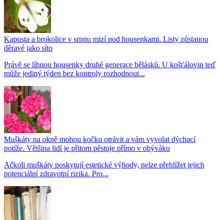
Kapusta a brokolice v srpnu mizí pod housenkami. Listy zůstanou
děravé jako síto
Právě se líhnou housenky druhé generace bělásků. U košťálovin teď
může jediný týden bez kontroly rozhodnout...
Muškáty na okně mohou kočku otrávit a vám vyvolat dýchací
potíže. Většina lidí je přitom pěstuje přímo v obýváku
Ačkoli muškáty poskytují estetické výhody, nelze přehlížet jejich
potenciální zdravotní rizika. Pro...