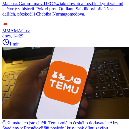
Mateusz Gamrot má v UFC 54 takedownů a mezi lehkými vahami
je čtvrtý v historii. Pokud proti Quillanu Salkilldovi přidá šest
dalších, přeskočí i Chabiba Nurmagomedova.
MMAMAG.cz
dnes, 14:29
1 min
Češi, máte, co jste chtěli. Temu zničilo českého dodavatele Alzy.
Švadleny v Prostějově šijí poslední kusy, pak dílnu zavřou