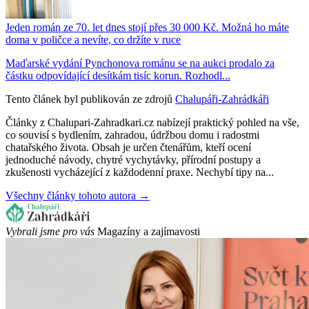
Jeden román ze 70. let dnes stojí přes 30 000 Kč. Možná ho máte
doma v poličce a nevíte, co držíte v ruce
Maďarské vydání Pynchonova románu se na aukci prodalo za
částku odpovídající desítkám tisíc korun. Rozhodl...
Tento článek byl publikován ze zdrojů
Chalupáři-Zahrádkáři
Články z Chalupari-Zahradkari.cz nabízejí praktický pohled na vše,
co souvisí s bydlením, zahradou, údržbou domu i radostmi
chatařského života. Obsah je určen čtenářům, kteří ocení
jednoduché návody, chytré vychytávky, přírodní postupy a
zkušenosti vycházející z každodenní praxe. Nechybí tipy na...
Všechny články tohoto autora →
Vybrali jsme pro vás
Magazíny a zajímavosti