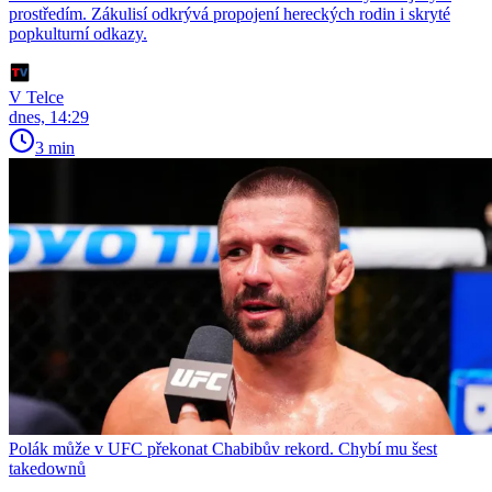
prostředím. Zákulisí odkrývá propojení hereckých rodin i skryté
popkulturní odkazy.
V Telce
dnes, 14:29
3 min
Polák může v UFC překonat Chabibův rekord. Chybí mu šest
takedownů