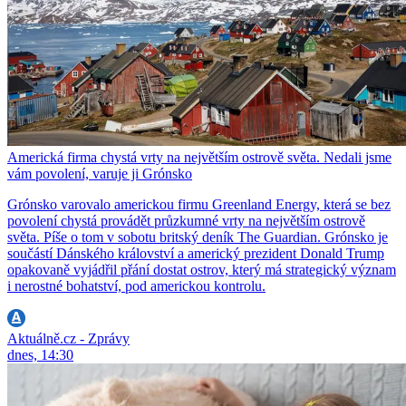
Americká firma chystá vrty na největším ostrově světa. Nedali jsme
vám povolení, varuje ji Grónsko
Grónsko varovalo americkou firmu Greenland Energy, která se bez
povolení chystá provádět průzkumné vrty na největším ostrově
světa. Píše o tom v sobotu britský deník The Guardian. Grónsko je
součástí Dánského království a americký prezident Donald Trump
opakovaně vyjádřil přání dostat ostrov, který má strategický význam
i nerostné bohatství, pod americkou kontrolu.
Aktuálně.cz - Zprávy
dnes, 14:30