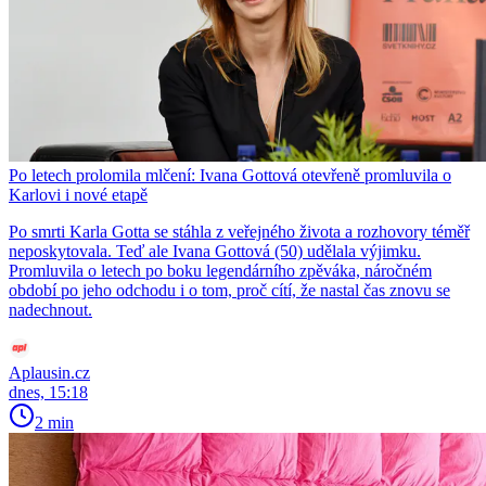
Po letech prolomila mlčení: Ivana Gottová otevřeně promluvila o
Karlovi i nové etapě
Po smrti Karla Gotta se stáhla z veřejného života a rozhovory téměř
neposkytovala. Teď ale Ivana Gottová (50) udělala výjimku.
Promluvila o letech po boku legendárního zpěváka, náročném
období po jeho odchodu i o tom, proč cítí, že nastal čas znovu se
nadechnout.
Aplausin.cz
dnes, 15:18
2 min