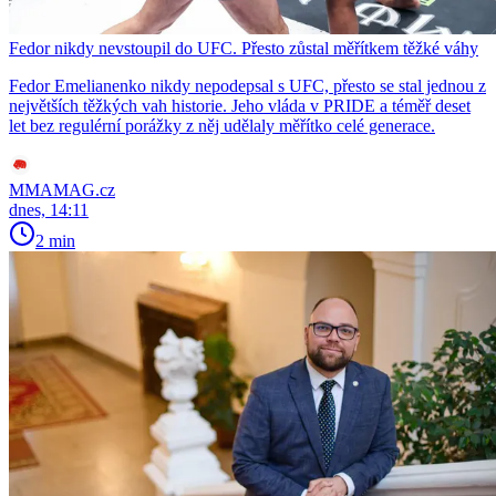
Fedor nikdy nevstoupil do UFC. Přesto zůstal měřítkem těžké váhy
Fedor Emelianenko nikdy nepodepsal s UFC, přesto se stal jednou z
největších těžkých vah historie. Jeho vláda v PRIDE a téměř deset
let bez regulérní porážky z něj udělaly měřítko celé generace.
MMAMAG.cz
dnes, 14:11
2 min