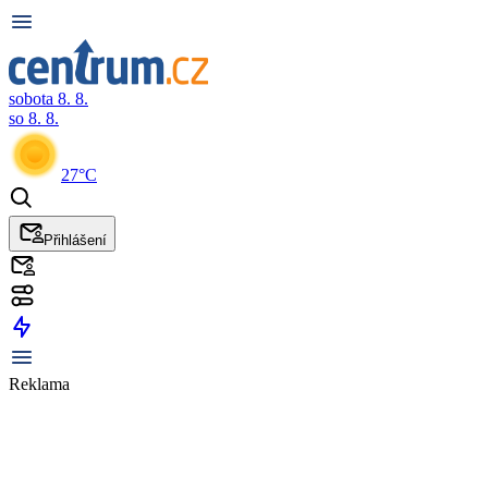
sobota 8. 8.
so 8. 8.
27°C
Přihlášení
Reklama