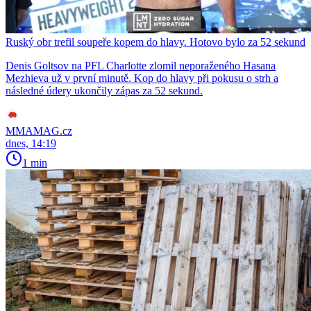
Ruský obr trefil soupeře kopem do hlavy. Hotovo bylo za 52 sekund
Denis Goltsov na PFL Charlotte zlomil neporaženého Hasana
Mezhieva už v první minutě. Kop do hlavy při pokusu o strh a
následné údery ukončily zápas za 52 sekund.
MMAMAG.cz
dnes, 14:19
1 min