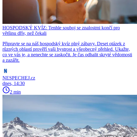
HOSPODSKÝ KVÍZ: Tenhle souboj se znalostmi končí pro
většinu dřív, než čekali
Připravte se na náš hospodský kvíz plný zábavy. Deset otázek z
různých oblastí prověří vaši bystrost a všeobecný přehled. Ukažte,
co ve vás je, a nenechte se zaskočit. Je čas odhalit skryté vědomosti
a zazářit.
NESPECHEJ.cz
dnes, 14:30
2 min