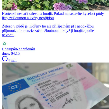
Hortenzii nestačí zalévat a hnojit. Pokud nenastavíte kyselost půdy,
listy zežloutnou a květy nepřijdou
Železo v půdě je. Kořeny ho ale při špatném pH nedokážou
přijmout, a hortenzie začne žloutnout, i když ji hnojíte podle
návodu.
Chalupáři-Zahrádkáři
dnes, 04:15
4 min