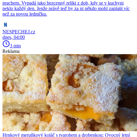
prachem. Vypadá jako bezcenný relikt z dob, kdy se v kuchyni
peklo každý den. Jenže právě teď by za ni někdo mohl zaplatit víc
než za novou ledničku.
NESPECHEJ.cz
dnes, 04:00
3 min
Reklama
Hrnkový meruňkový koláč s tvarohem a drobenkou: Ovocný letní