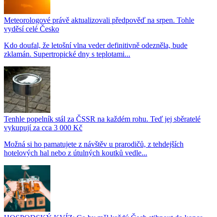
Meteorologové právě aktualizovali předpověď na srpen. Tohle
vyděsí celé Česko
Kdo doufal, že letošní vlna veder definitivně odezněla, bude
zklamán. Supertropické dny s teplotami...
Tenhle popelník stál za ČSSR na každém rohu. Teď jej sběratelé
vykupují za cca 3 000 Kč
Možná si ho pamatujete z návštěv u prarodičů, z tehdejších
hotelových hal nebo z útulných koutků vedle...