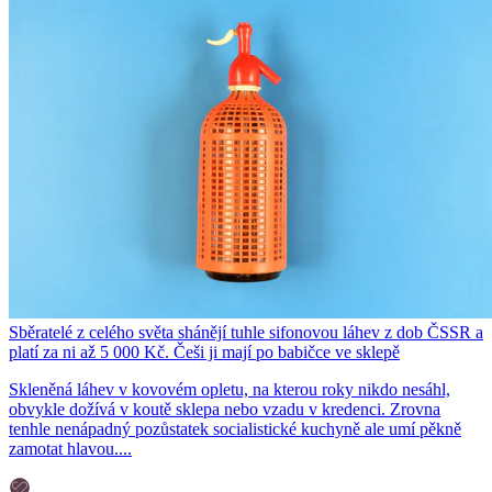
Sběratelé z celého světa shánějí tuhle sifonovou láhev z dob ČSSR a
platí za ni až 5 000 Kč. Češi ji mají po babičce ve sklepě
Skleněná láhev v kovovém opletu, na kterou roky nikdo nesáhl,
obvykle dožívá v koutě sklepa nebo vzadu v kredenci. Zrovna
tenhle nenápadný pozůstatek socialistické kuchyně ale umí pěkně
zamotat hlavou....