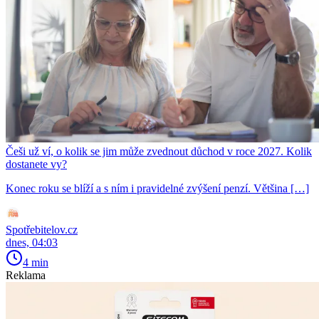
Češi už ví, o kolik se jim může zvednout důchod v roce 2027. Kolik
dostanete vy?
Konec roku se blíží a s ním i pravidelné zvýšení penzí. Většina […]
Spotřebitelov.cz
dnes, 04:03
4 min
Reklama