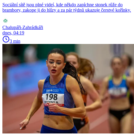
Sociální sítě jsou plné videí, kde někdo zapíchne stonek růže do
brambory, zakope ji do hlízy a za pár týdnů ukazuje čerstvé kořínky.
Chalupáři-Zahrádkáři
dnes, 04:19
3 min