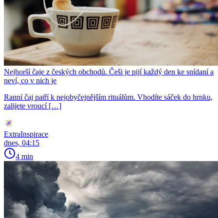
Nejhorší čaje z českých obchodů. Češi je pijí každý den ke snídaní a
neví, co v nich je
Ranní čaj patří k nejobyčejnějším rituálům. Vhodíte sáček do hrnku,
zalijete vroucí […]
ExtraInspirace
dnes, 04:15
4 min