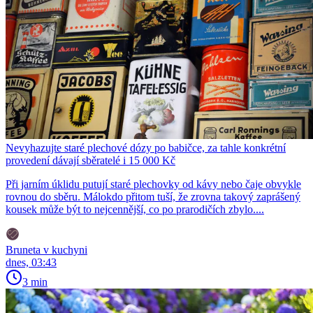
Nevyhazujte staré plechové dózy po babičce, za tahle konkrétní
provedení dávají sběratelé i 15 000 Kč
Při jarním úklidu putují staré plechovky od kávy nebo čaje obvykle
rovnou do sběru. Málokdo přitom tuší, že zrovna takový zaprášený
kousek může být to nejcennější, co po prarodičích zbylo....
Bruneta v kuchyni
dnes, 03:43
3 min