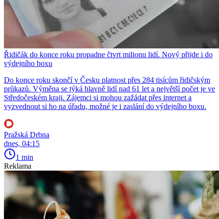
Řidičák do konce roku propadne čtvrt milionu lidí. Nový přijde i do
výdejního boxu
Do konce roku skončí v Česku platnost přes 284 tisícům řidičským
průkazů. Výměna se týká hlavně lidí nad 61 let a největší počet je ve
Středočeském kraji. Zájemci si mohou zažádat přes internet a
vyzvednout si ho na úřadu, možné je i zaslání do výdejního boxu.
Pražská Drbna
dnes, 04:15
1 min
Reklama