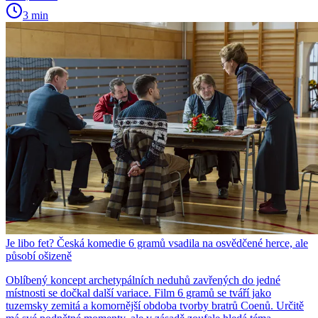
3 min
Je libo fet? Česká komedie 6 gramů vsadila na osvědčené herce, ale
působí ošizeně
Oblíbený koncept archetypálních neduhů zavřených do jedné
místnosti se dočkal další variace. Film 6 gramů se tváří jako
tuzemsky zemitá a komornější obdoba tvorby bratrů Coenů. Určitě