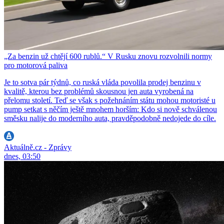
„Za benzin už chtějí 600 rublů.“ V Rusku znovu rozvolnili normy
pro motorová paliva
Je to sotva pár týdnů, co ruská vláda povolila prodej benzinu v
kvalitě, kterou bez problémů skousnou jen auta vyrobená na
přelomu století. Teď se však s požehnáním státu mohou motoristé u
pump setkat s něčím ještě mnohem horším: Kdo si nově schválenou
směsku nalije do moderního auta, pravděpodobně nedojede do cíle.
Aktuálně.cz - Zprávy
dnes, 03:50