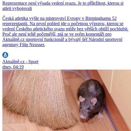
Reprezentace není výsada vedení svazu. Je to příležitost, kterou si
atleti vybojovali
Česká atletika vyšle na mistrovství Evropy v Birminghamu 52
reprezentantů. Na první pohled jde o početnou výpravu, kterou se
vedení Českého atletického svazu může bez větších obtíží pochlubit.
Proč ale není ještě početnější, ptá se ve svém komentáři pro
Aktuálně.cz sportovní funkcionář a bývalý šéf Národní sportovní
agentury Filip Neusser.
Aktuálně.cz - Sport
dnes, 04:19