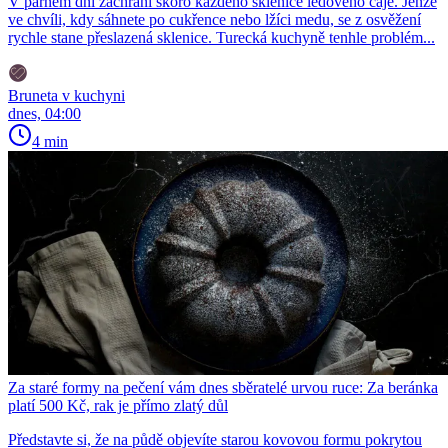
V parném dni zachrání skoro každého sklenice ledového čaje. Jenže
ve chvíli, kdy sáhnete po cukřence nebo lžíci medu, se z osvěžení
rychle stane přeslazená sklenice. Turecká kuchyně tenhle problém...
Bruneta v kuchyni
dnes, 04:00
4 min
Za staré formy na pečení vám dnes sběratelé urvou ruce: Za beránka
platí 500 Kč, rak je přímo zlatý důl
Představte si, že na půdě objevíte starou kovovou formu pokrytou