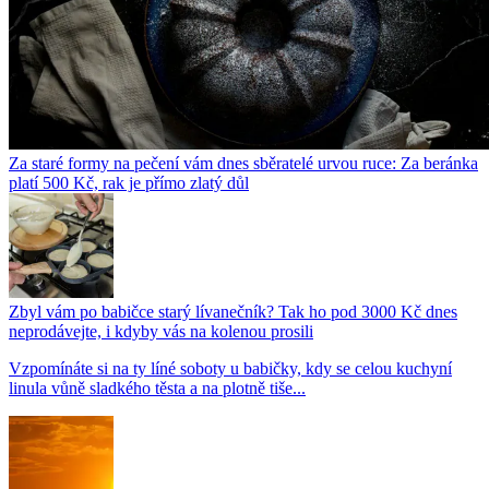
Za staré formy na pečení vám dnes sběratelé urvou ruce: Za beránka
platí 500 Kč, rak je přímo zlatý důl
Zbyl vám po babičce starý lívanečník? Tak ho pod 3000 Kč dnes
neprodávejte, i kdyby vás na kolenou prosili
Vzpomínáte si na ty líné soboty u babičky, kdy se celou kuchyní
linula vůně sladkého těsta a na plotně tiše...