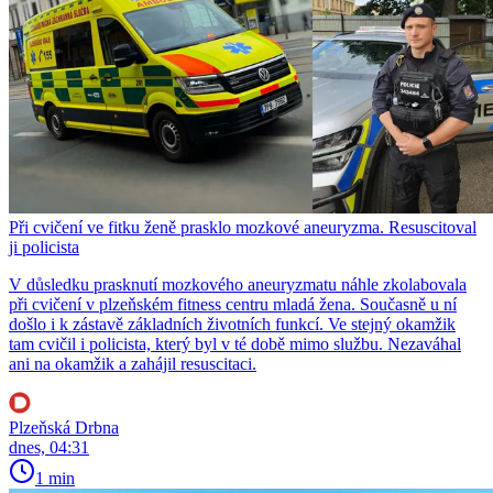
Při cvičení ve fitku ženě prasklo mozkové aneuryzma. Resuscitoval
ji policista
V důsledku prasknutí mozkového aneuryzmatu náhle zkolabovala
při cvičení v plzeňském fitness centru mladá žena. Současně u ní
došlo i k zástavě základních životních funkcí. Ve stejný okamžik
tam cvičil i policista, který byl v té době mimo službu. Nezaváhal
ani na okamžik a zahájil resuscitaci.
Plzeňská Drbna
dnes, 04:31
1 min