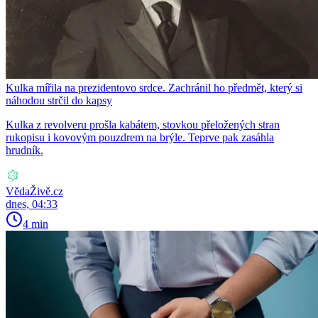
Kulka mířila na prezidentovo srdce. Zachránil ho předmět, který si
náhodou strčil do kapsy
Kulka z revolveru prošla kabátem, stovkou přeložených stran
rukopisu i kovovým pouzdrem na brýle. Teprve pak zasáhla
hrudník.
VědaŽivě.cz
dnes, 04:33
4 min