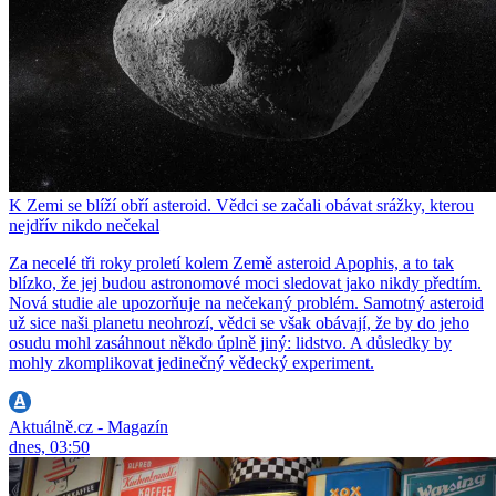
K Zemi se blíží obří asteroid. Vědci se začali obávat srážky, kterou
nejdřív nikdo nečekal
Za necelé tři roky proletí kolem Země asteroid Apophis, a to tak
blízko, že jej budou astronomové moci sledovat jako nikdy předtím.
Nová studie ale upozorňuje na nečekaný problém. Samotný asteroid
už sice naši planetu neohrozí, vědci se však obávají, že by do jeho
osudu mohl zasáhnout někdo úplně jiný: lidstvo. A důsledky by
mohly zkomplikovat jedinečný vědecký experiment.
Aktuálně.cz - Magazín
dnes, 03:50