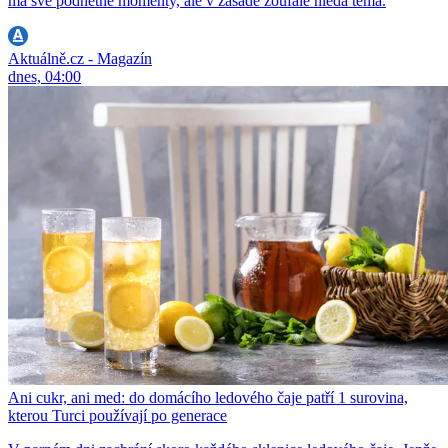
má své podnětné momenty, ale v zásadě zoufale hledá téma.
Aktuálně.cz - Magazín
dnes, 04:00
Ani cukr, ani med: do domácího ledového čaje patří 1 surovina,
kterou Turci používají po generace