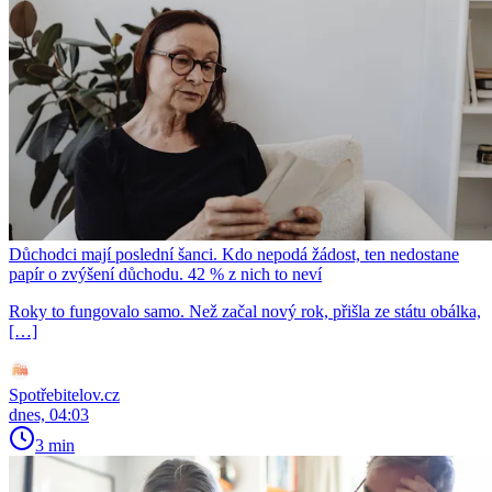
Důchodci mají poslední šanci. Kdo nepodá žádost, ten nedostane
papír o zvýšení důchodu. 42 % z nich to neví
Roky to fungovalo samo. Než začal nový rok, přišla ze státu obálka,
[…]
Spotřebitelov.cz
dnes, 04:03
3 min