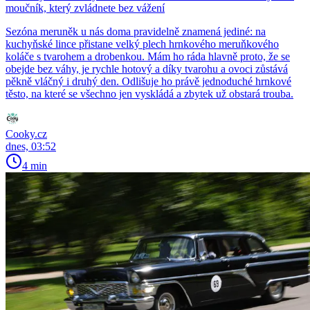
moučník, který zvládnete bez vážení
Sezóna meruněk u nás doma pravidelně znamená jediné: na
kuchyňské lince přistane velký plech hrnkového meruňkového
koláče s tvarohem a drobenkou. Mám ho ráda hlavně proto, že se
obejde bez váhy, je rychle hotový a díky tvarohu a ovoci zůstává
pěkně vláčný i druhý den. Odlišuje ho právě jednoduché hrnkové
těsto, na které se všechno jen vyskládá a zbytek už obstará trouba.
Cooky.cz
dnes, 03:52
4 min