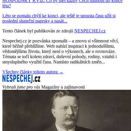
HOSPODSKÝ KVÍZ: Co by měl každý Čech stihnout do konce
léta?
Léto se pomalu chýlí ke konci, ale ještě je spousta času užít si
poslední sluneční paprsky a nasát...
Tento článek byl publikován ze zdrojů
NESPECHEJ.cz
Nespechej.cz je pozvánka zpomalit – a znovu si všimnout věcí,
které běžně přehlížíme. Web nabízí inspiraci k jednoduššímu,
vědomějšímu životu, který není o výkonech, ale o rovnováze.
Témata se točí kolem zdraví, duševní pohody, rodiny, vztahů i
smysluplného využití času. Namísto radikálních změn...
Všechny články tohoto autora →
Vybrali jsme pro vás
Magazíny a zajímavosti