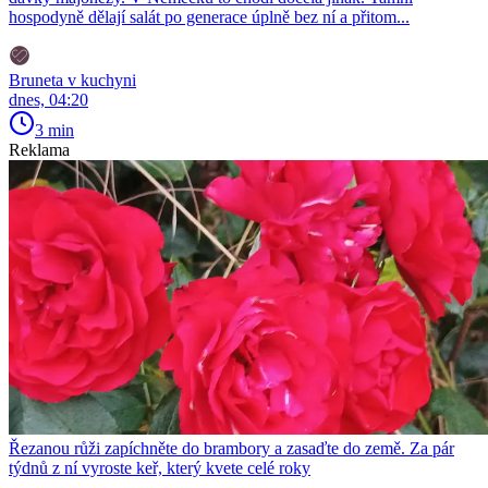
hospodyně dělají salát po generace úplně bez ní a přitom...
Bruneta v kuchyni
dnes, 04:20
3 min
Reklama
Řezanou růži zapíchněte do brambory a zasaďte do země. Za pár
týdnů z ní vyroste keř, který kvete celé roky