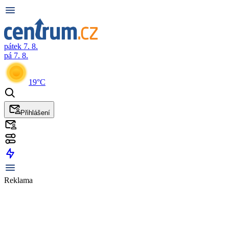
pátek 7. 8.
pá 7. 8.
19°C
Přihlášení
Reklama