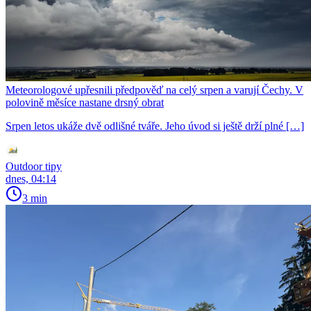
Meteorologové upřesnili předpověď na celý srpen a varují Čechy. V
polovině měsíce nastane drsný obrat
Srpen letos ukáže dvě odlišné tváře. Jeho úvod si ještě drží plné […]
Outdoor tipy
dnes, 04:14
3 min