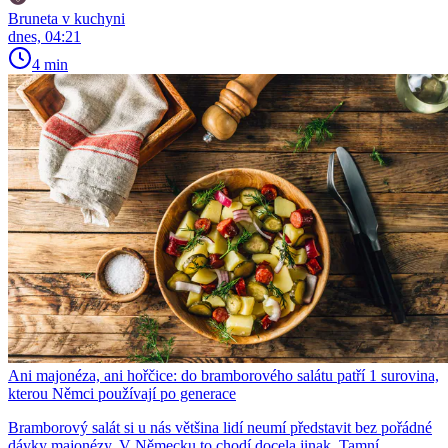
Bruneta v kuchyni
dnes, 04:21
4 min
Ani majonéza, ani hořčice: do bramborového salátu patří 1 surovina,
kterou Němci používají po generace
Bramborový salát si u nás většina lidí neumí představit bez pořádné
dávky majonézy. V Německu to chodí docela jinak. Tamní