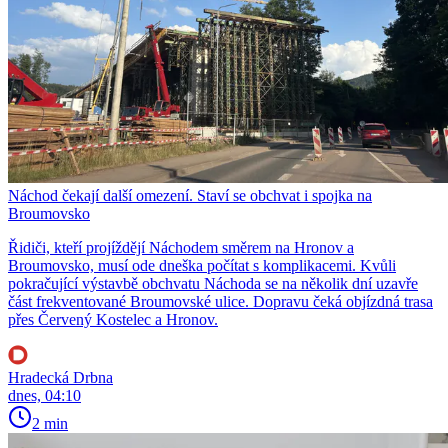
Náchod čekají další omezení. Staví se obchvat i spojka na
Broumovsko
Řidiči, kteří projíždějí Náchodem směrem na Hronov a
Broumovsko, musí ode dneška počítat s komplikacemi. Kvůli
pokračující výstavbě obchvatu Náchoda se na několik dní uzavře
část frekventované Broumovské ulice. Dopravu čeká objízdná trasa
přes Červený Kostelec a Hronov.
Hradecká Drbna
dnes, 04:10
2 min