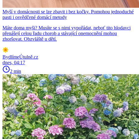
Myší v domácnosti se lze zbavit i bez kočky. Pomohou jednoduché
pasti i osvědčené domácí metody
Máte doma myši? Musíte se s nimi vypořádat, neboť tito hlodavci
přenášejí celou řadu chorob a stávající onemocnění mohou
zhoršovat. Obzvláště u dětí.
BydlímeÚtulně.cz
dnes, 04:17
2 min