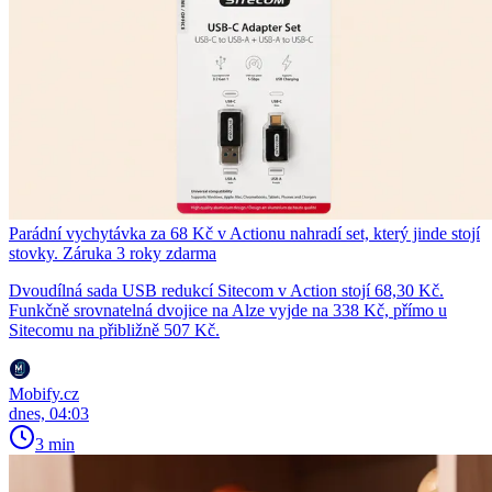
Parádní vychytávka za 68 Kč v Actionu nahradí set, který jinde stojí
stovky. Záruka 3 roky zdarma
Dvoudílná sada USB redukcí Sitecom v Action stojí 68,30 Kč.
Funkčně srovnatelná dvojice na Alze vyjde na 338 Kč, přímo u
Sitecomu na přibližně 507 Kč.
Mobify.cz
dnes, 04:03
3 min