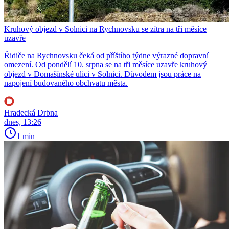
Kruhový objezd v Solnici na Rychnovsku se zítra na tři měsíce
uzavře
Řidiče na Rychnovsku čeká od příštího týdne výrazné dopravní
omezení. Od pondělí 10. srpna se na tři měsíce uzavře kruhový
objezd v Domašínské ulici v Solnici. Důvodem jsou práce na
napojení budovaného obchvatu města.
Hradecká Drbna
dnes, 13:26
1 min