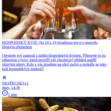
HOSPODSKÝ KVÍZ: Na 10 z 10 dosáhnou jen ti s opravdu
širokým přehledem
Otestujte své znalosti s naším hospodským kvízem. Připravte se na
zábavnou výzvu, která prověří váš všeobecný přehled napříč
různými obory. Kdo z vás dosáhne na plný počet a prokáže se jako
král hospodských znalostí?
NESPECHEJ.cz
dnes, 14:30
1 min