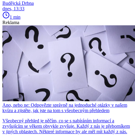
Budějcká Drbna
dnes, 13:33
1 min
Reklama
Ano, nebo ne: Odpovězte správně na jednoduché otázky v našem
kvízu a zjistěte, jak jste na tom s všeobecným přehledem
Všeobecný přehled je něčím, co se s nabíráním informací a
zvyšujícím se věkem obvykle zvyšuje. Každý z nás je přeborníkem
v jiných oblastech. Některé informace by ale měl mít každý z nás.