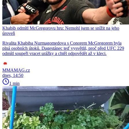
Khabib odmítl McGregorovu hru: Nemohl jsem se snížit na jeho
úroveň
Rivalita Khabiba Nurmagomedova s Conorem McGregorem byla
plná osobních útoků. Dagestánec teď vysvětlil, proč před UFC 229
odmítl soupeři vracet urážky a chtěl odpovědět až v kleci.
MMAMAG.cz
dnes, 14:50
1 min