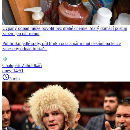
Ucpaný odpad může povolit bez drahé chemie. Starý domácí postup
zabere jen pár minut
Půl hrnku jedlé sody, půl hrnku octa a pár minut čekání: na lehce
zanesený odpad to stačí.
Chalupáři-Zahrádkáři
dnes, 14:51
3 min