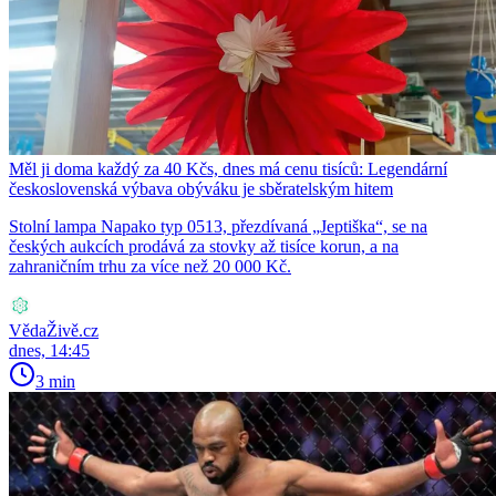
Měl ji doma každý za 40 Kčs, dnes má cenu tisíců: Legendární
československá výbava obýváku je sběratelským hitem
Stolní lampa Napako typ 0513, přezdívaná „Jeptiška“, se na
českých aukcích prodává za stovky až tisíce korun, a na
zahraničním trhu za více než 20 000 Kč.
VědaŽivě.cz
dnes, 14:45
3 min