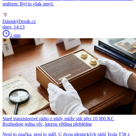
směrem. Byl to však omyl.
DámskýDeník.cz
dnes, 14:13
2 min
Staré tranzistorové rádio z půdy může stát přes 10 000 Kč.
Rozhoduje jedna věc, kterou většina přehlédne
Není to značka, není to stáří. U dvou identických rádií Tesla T58 z