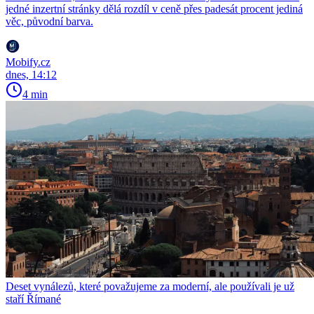
jedné inzertní stránky dělá rozdíl v ceně přes padesát procent jediná
věc, původní barva.
Mobify.cz
dnes, 14:12
4 min
Deset vynálezů, které považujeme za moderní, ale používali je už
staří Římané