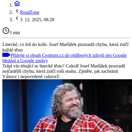
ReadZone
3. 12. 2025, 08:28
3 min
Linecké, co letí do koše. Josef Maršálek prozradil chybu, která zničí
každé těsto
Přidejte si obsah Centrum.cz do oblíbených zdrojů pro Google
hledání a Google zprávy
Trápí vás trhající se linecké těsto? Cukrář Josef Maršálek prozradil
nejčastější chybu, která zničí vaši snahu. Zjistěte, jak zachránit
Vánoce i nepovedené cukroví!