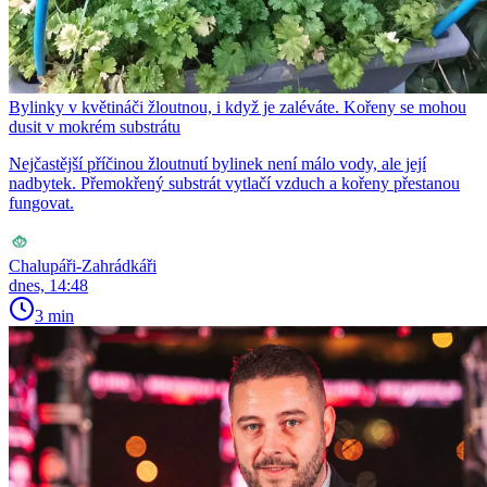
Bylinky v květináči žloutnou, i když je zaléváte. Kořeny se mohou
dusit v mokrém substrátu
Nejčastější příčinou žloutnutí bylinek není málo vody, ale její
nadbytek. Přemokřený substrát vytlačí vzduch a kořeny přestanou
fungovat.
Chalupáři-Zahrádkáři
dnes, 14:48
3 min