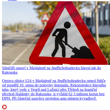
Silničáři opraví v Majdaleně na Jindřichohradecku hlavní tah do
Rakouska
Oprava silnice I/24 v Majdaleně na Jindřichohradecku omezí řidiče
od pondělí 10. srpna do poloviny listopadu. Rekonstrukce hlavního
tahu, který vede z Veselí nad Lužnicí přes Třeboň na hraniční
přechod Halámky do Rakouska, si vyžádá 62,3 milionu korun bez
DPH. Při částečné uzavírce projedou auta místem kyvadlově.