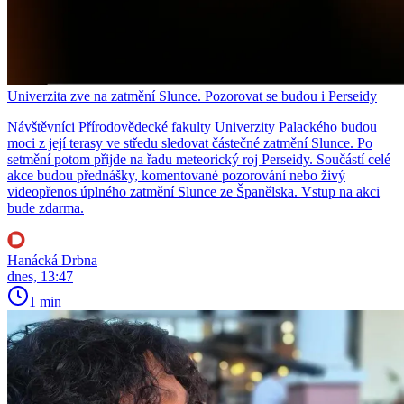
Univerzita zve na zatmění Slunce. Pozorovat se budou i Perseidy
Návštěvníci Přírodovědecké fakulty Univerzity Palackého budou
moci z její terasy ve středu sledovat částečné zatmění Slunce. Po
setmění potom přijde na řadu meteorický roj Perseidy. Součástí celé
akce budou přednášky, komentované pozorování nebo živý
videopřenos úplného zatmění Slunce ze Španělska. Vstup na akci
bude zdarma.
Hanácká Drbna
dnes, 13:47
1 min