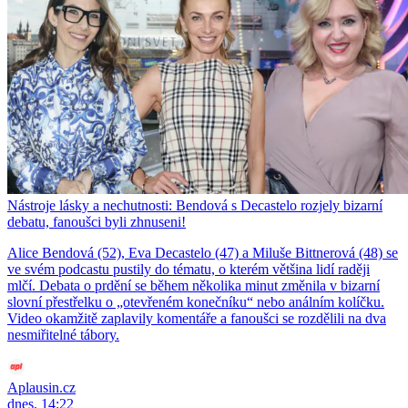
Nástroje lásky a nechutnosti: Bendová s Decastelo rozjely bizarní
debatu, fanoušci byli zhnuseni!
Alice Bendová (52), Eva Decastelo (47) a Miluše Bittnerová (48) se
ve svém podcastu pustily do tématu, o kterém většina lidí raději
mlčí. Debata o prdění se během několika minut změnila v bizarní
slovní přestřelku o „otevřeném konečníku“ nebo análním kolíčku.
Video okamžitě zaplavily komentáře a fanoušci se rozdělili na dva
nesmiřitelné tábory.
Aplausin.cz
dnes, 14:22