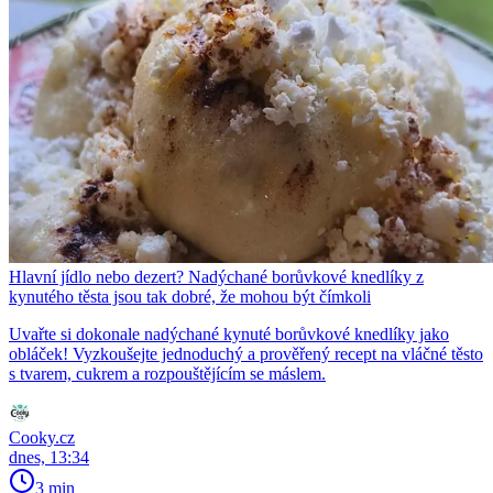
Hlavní jídlo nebo dezert? Nadýchané borůvkové knedlíky z
kynutého těsta jsou tak dobré, že mohou být čímkoli
Uvařte si dokonale nadýchané kynuté borůvkové knedlíky jako
obláček! Vyzkoušejte jednoduchý a prověřený recept na vláčné těsto
s tvarem, cukrem a rozpouštějícím se máslem.
Cooky.cz
dnes, 13:34
3 min