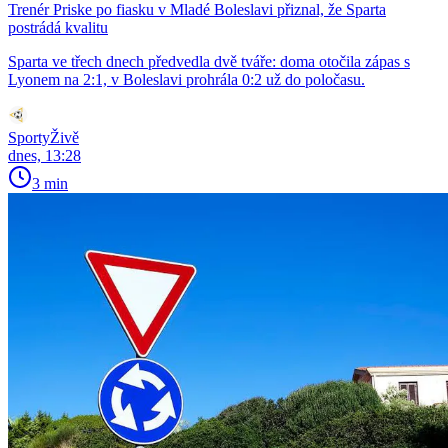
Trenér Priske po fiasku v Mladé Boleslavi přiznal, že Sparta
postrádá kvalitu
Sparta ve třech dnech předvedla dvě tváře: doma otočila zápas s
Lyonem na 2:1, v Boleslavi prohrála 0:2 už do poločasu.
SportyŽivě
dnes, 13:28
3 min