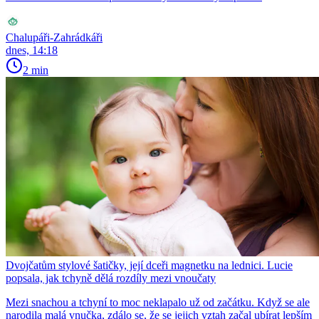
Chalupáři-Zahrádkáři
dnes, 14:18
2 min
Dvojčatům stylové šatičky, její dceři magnetku na lednici. Lucie
popsala, jak tchyně dělá rozdíly mezi vnoučaty
Mezi snachou a tchyní to moc neklapalo už od začátku. Když se ale
narodila malá vnučka, zdálo se, že se jejich vztah začal ubírat lepším