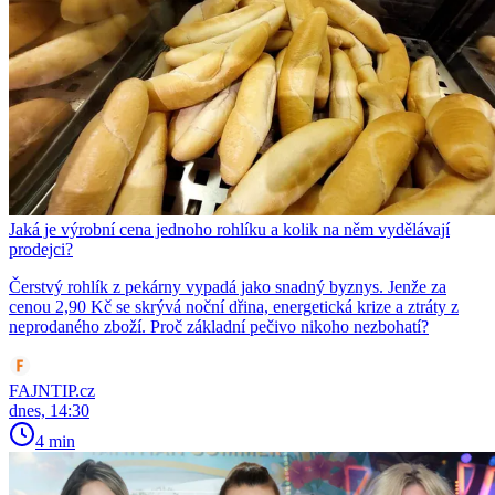
Jaká je výrobní cena jednoho rohlíku a kolik na něm vydělávají
prodejci?
Čerstvý rohlík z pekárny vypadá jako snadný byznys. Jenže za
cenou 2,90 Kč se skrývá noční dřina, energetická krize a ztráty z
neprodaného zboží. Proč základní pečivo nikoho nezbohatí?
FAJNTIP.cz
dnes, 14:30
4 min