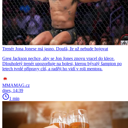
Trenér Jona Jonese má jasno. Doufá, že už nebude bojovat
Greg Jackson nechce, aby se Jon Jones znovu vracel do klece.
Dlouholetý trenér upozorňuje na bolest, kterou bývalý šampion po
letech tvrdé přípravy cítí, a raději ho vidí v roli mentora.
MMAMAG.cz
dnes, 14:39
1 min