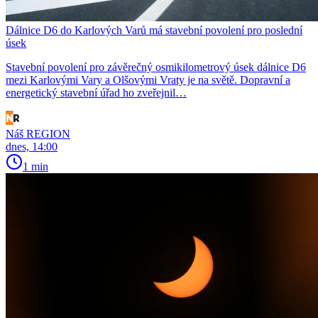
Dálnice D6 do Karlových Varů má stavební povolení pro poslední
úsek
Stavební povolení pro závěrečný osmikilometrový úsek dálnice D6
mezi Karlovými Vary a Olšovými Vraty je na světě. Dopravní a
energetický stavební úřad ho zveřejnil…
Náš REGION
dnes, 14:00
1 min