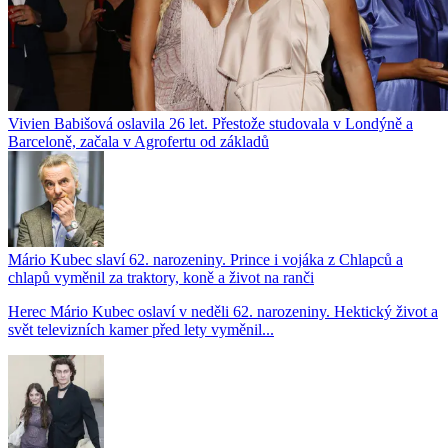
Vivien Babišová oslavila 26 let. Přestože studovala v Londýně a
Barceloně, začala v Agrofertu od základů
Mário Kubec slaví 62. narozeniny. Prince i vojáka z Chlapců a
chlapů vyměnil za traktory, koně a život na ranči
Herec Mário Kubec oslaví v neděli 62. narozeniny. Hektický život a
svět televizních kamer před lety vyměnil...