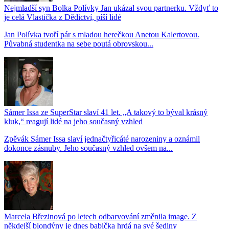
Nejmladší syn Bolka Polívky Jan ukázal svou partnerku. Vždyť to
je celá Vlastička z Dědictví, píší lidé
Jan Polívka tvoří pár s mladou herečkou Anetou Kalertovou.
Půvabná studentka na sebe poutá obrovskou...
Sámer Issa ze SuperStar slaví 41 let. „A takový to býval krásný
kluk,“ reagují lidé na jeho současný vzhled
Zpěvák Sámer Issa slaví jednačtyřicáté narozeniny a oznámil
dokonce zásnuby. Jeho současný vzhled ovšem na...
Marcela Březinová po letech odbarvování změnila image. Z
někdejší blondýny je dnes babička hrdá na své šediny