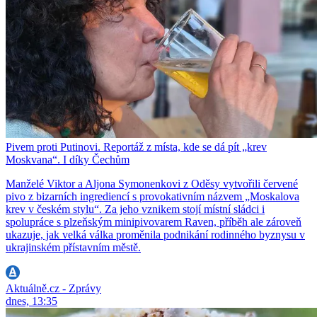
Pivem proti Putinovi. Reportáž z místa, kde se dá pít „krev
Moskvana“. I díky Čechům
Manželé Viktor a Aljona Symonenkovi z Oděsy vytvořili červené
pivo z bizarních ingrediencí s provokativním názvem „Moskalova
krev v českém stylu“. Za jeho vznikem stojí místní sládci i
spolupráce s plzeňským minipivovarem Raven, příběh ale zároveň
ukazuje, jak velká válka proměnila podnikání rodinného byznysu v
ukrajinském přístavním městě.
Aktuálně.cz - Zprávy
dnes, 13:35