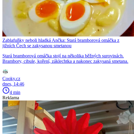
Zablafuňky neboli hladká Ančka: Stará bramborová omáčka z
jižních Čech se zakysanou smetanou
Stará bramborová omáčka stojí na několika běžných surovinách.
Brambory, cibule, koření, záklechtka a nakonec zakysaná smetana.
Cooky.cz
dnes, 14:46
4 min
Reklama