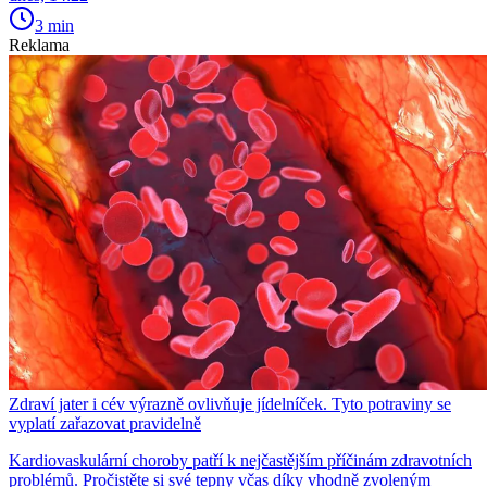
3 min
Reklama
Zdraví jater i cév výrazně ovlivňuje jídelníček. Tyto potraviny se
vyplatí zařazovat pravidelně
Kardiovaskulární choroby patří k nejčastějším příčinám zdravotních
problémů. Pročistěte si své tepny včas díky vhodně zvoleným