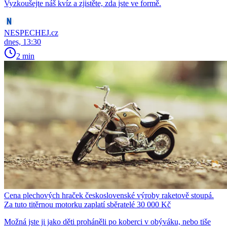
Vyzkoušejte náš kvíz a zjistěte, zda jste ve formě.
NESPECHEJ.cz
dnes, 13:30
2 min
Cena plechových hraček československé výroby raketově stoupá.
Za tuto titěrnou motorku zaplatí sběratelé 30 000 Kč
Možná jste ji jako děti proháněli po koberci v obýváku, nebo tiše