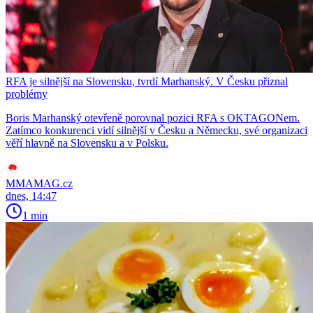
RFA je silnější na Slovensku, tvrdí Marhanský. V Česku přiznal
problémy
Boris Marhanský otevřeně porovnal pozici RFA s OKTAGONem.
Zatímco konkurenci vidí silnější v Česku a Německu, své organizaci
věří hlavně na Slovensku a v Polsku.
MMAMAG.cz
dnes, 14:47
1 min