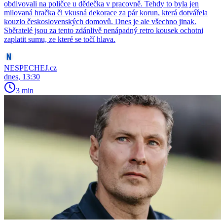
obdivovali na poličce u dědečka v pracovně. Tehdy to byla jen
milovaná hračka či vkusná dekorace za pár korun, která dotvářela
kouzlo československých domovů. Dnes je ale všechno jinak.
Sběratelé jsou za tento zdánlivě nenápadný retro kousek ochotni
zaplatit sumu, ze které se točí hlava.
NESPECHEJ.cz
dnes, 13:30
3 min