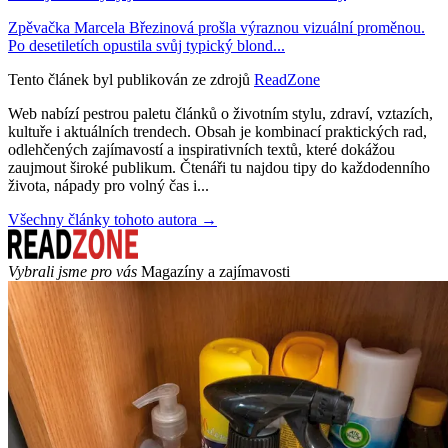
Zpěvačka Marcela Březinová prošla výraznou vizuální proměnou.
Po desetiletích opustila svůj typický blond...
Tento článek byl publikován ze zdrojů
ReadZone
Web nabízí pestrou paletu článků o životním stylu, zdraví, vztazích,
kultuře i aktuálních trendech. Obsah je kombinací praktických rad,
odlehčených zajímavostí a inspirativních textů, které dokážou
zaujmout široké publikum. Čtenáři tu najdou tipy do každodenního
života, nápady pro volný čas i...
Všechny články tohoto autora →
Vybrali jsme pro vás
Magazíny a zajímavosti