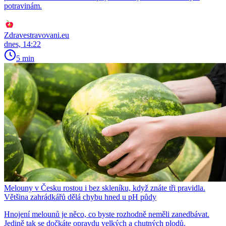
potravinám.
Zdravestravovani.eu
dnes, 14:22
5 min
Melouny v Česku rostou i bez skleníku, když znáte tři pravidla.
Většina zahrádkářů dělá chybu hned u pH půdy
Hnojení melounů je něco, co byste rozhodně neměli zanedbávat.
Jedině tak se dočkáte opravdu velkých a chutných plodů.