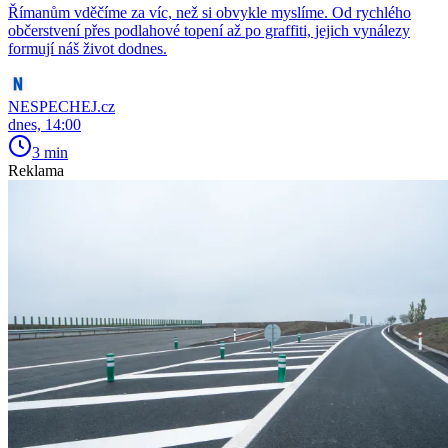
Římanům vděčíme za víc, než si obvykle myslíme. Od rychlého
občerstvení přes podlahové topení až po graffiti, jejich vynálezy
formují náš život dodnes.
NESPECHEJ.cz
dnes, 14:00
3 min
Reklama