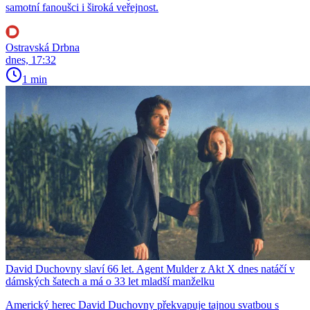
samotní fanoušci i široká veřejnost.
Ostravská Drbna
dnes, 17:32
1 min
David Duchovny slaví 66 let. Agent Mulder z Akt X dnes natáčí v
dámských šatech a má o 33 let mladší manželku
Americký herec David Duchovny překvapuje tajnou svatbou s