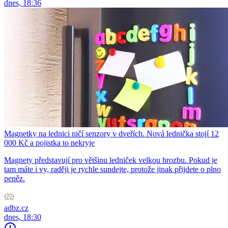
dnes, 18:36
Magnetky na lednici ničí senzory v dveřích. Nová lednička stojí 12
000 Kč a pojistka to nekryje
Magnety představují pro většinu ledniček velkou hrozbu. Pokud je
tam máte i vy, raději je rychle sundejte, protože jinak přijdete o plno
peněz.
adbz.cz
dnes, 18:30