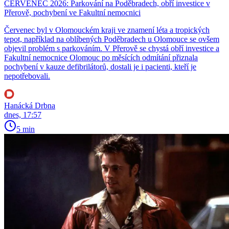
ČERVENEC 2026: Parkování na Poděbradech, obří investice v
Přerově, pochybení ve Fakultní nemocnici
Červenec byl v Olomouckém kraji ve znamení léta a tropických
tepot, například na oblíbených Poděbradech u Olomouce se ovšem
objevil problém s parkováním. V Přerově se chystá obří investice a
Fakultní nemocnice Olomouc po měsících odmítání přiznala
pochybení v kauze defibrilátorů, dostali je i pacienti, kteří je
nepotřebovali.
Hanácká Drbna
dnes, 17:57
5 min