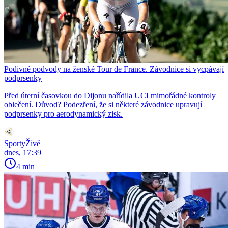
Podivné podvody na ženské Tour de France. Závodnice si vycpávají
podprsenky
Před úterní časovkou do Dijonu nařídila UCI mimořádné kontroly
oblečení. Důvod? Podezření, že si některé závodnice upravují
podprsenky pro aerodynamický zisk.
SportyŽivě
dnes, 17:39
4 min