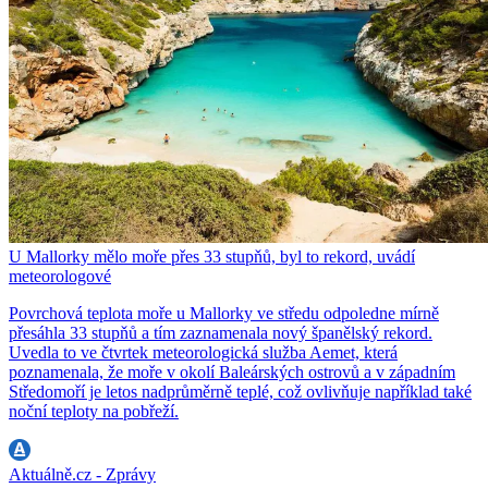
U Mallorky mělo moře přes 33 stupňů, byl to rekord, uvádí
meteorologové
Povrchová teplota moře u Mallorky ve středu odpoledne mírně
přesáhla 33 stupňů a tím zaznamenala nový španělský rekord.
Uvedla to ve čtvrtek meteorologická služba Aemet, která
poznamenala, že moře v okolí Baleárských ostrovů a v západním
Středomoří je letos nadprůměrně teplé, což ovlivňuje například také
noční teploty na pobřeží.
Aktuálně.cz - Zprávy