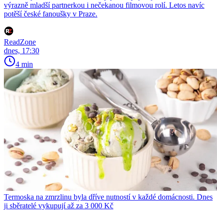
výrazně mladší partnerkou i nečekanou filmovou rolí. Letos navíc
potěší české fanoušky v Praze.
ReadZone
dnes, 17:30
4 min
Termoska na zmrzlinu byla dříve nutností v každé domácnosti. Dnes
ji sběratelé vykupují až za 3 000 Kč