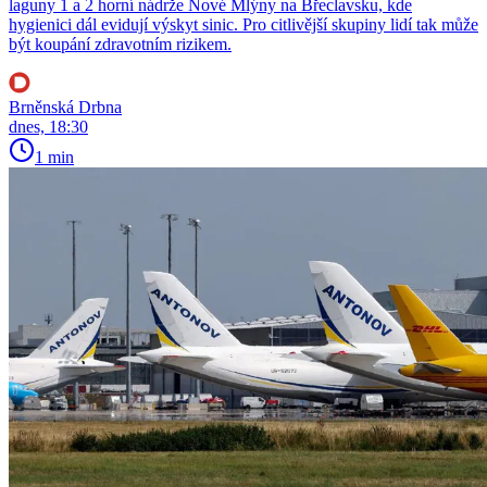
laguny 1 a 2 horní nádrže Nové Mlýny na Břeclavsku, kde
hygienici dál evidují výskyt sinic. Pro citlivější skupiny lidí tak může
být koupání zdravotním rizikem.
Brněnská Drbna
dnes, 18:30
1 min