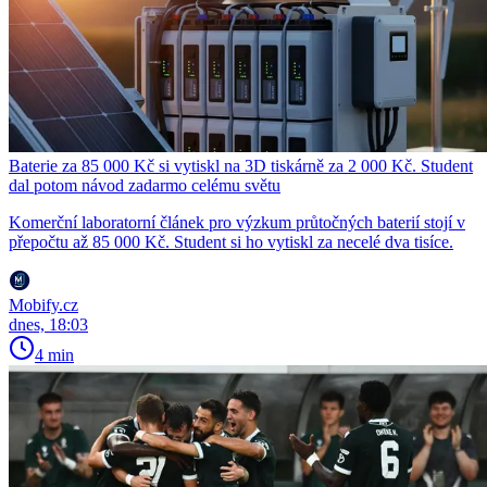
Baterie za 85 000 Kč si vytiskl na 3D tiskárně za 2 000 Kč. Student
dal potom návod zadarmo celému světu
Komerční laboratorní článek pro výzkum průtočných baterií stojí v
přepočtu až 85 000 Kč. Student si ho vytiskl za necelé dva tisíce.
Mobify.cz
dnes, 18:03
4 min