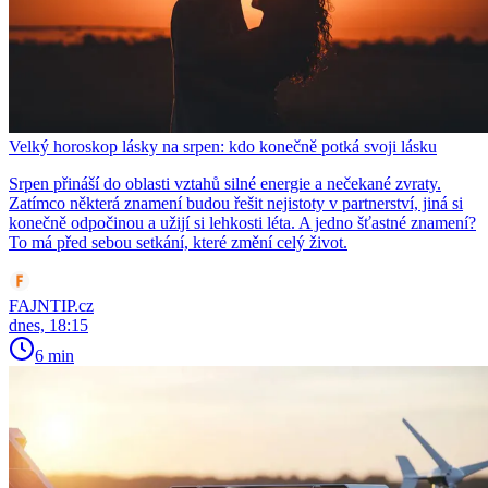
Velký horoskop lásky na srpen: kdo konečně potká svoji lásku
Srpen přináší do oblasti vztahů silné energie a nečekané zvraty.
Zatímco některá znamení budou řešit nejistoty v partnerství, jiná si
konečně odpočinou a užijí si lehkosti léta. A jedno šťastné znamení?
To má před sebou setkání, které změní celý život.
FAJNTIP.cz
dnes, 18:15
6 min