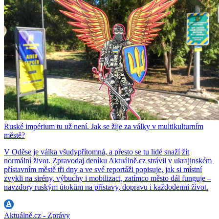
Ruské impérium tu už není. Jak se žije za války v multikulturním
městě?
V Oděse je válka všudypřítomná, a přesto se tu lidé snaží žít
normální život. Zpravodaj deníku Aktuálně.cz strávil v ukrajinském
přístavním městě tři dny a ve své reportáži popisuje, jak si místní
zvykli na sirény, výbuchy i mobilizaci, zatímco město dál funguje –
navzdory ruským útokům na přístavy, dopravu i každodenní život.
Aktuálně.cz - Zprávy