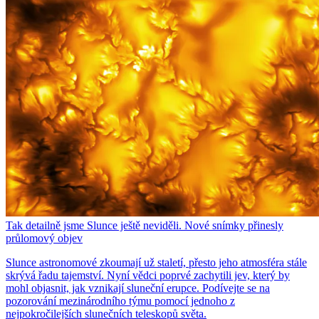
Tak detailně jsme Slunce ještě neviděli. Nové snímky přinesly
průlomový objev
Slunce astronomové zkoumají už staletí, přesto jeho atmosféra stále
skrývá řadu tajemství. Nyní vědci poprvé zachytili jev, který by
mohl objasnit, jak vznikají sluneční erupce. Podívejte se na
pozorování mezinárodního týmu pomocí jednoho z
nejpokročilejších slunečních teleskopů světa.