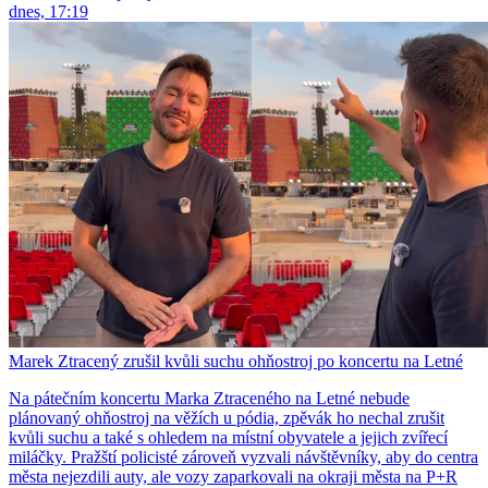
dnes, 17:19
Marek Ztracený zrušil kvůli suchu ohňostroj po koncertu na Letné
Na pátečním koncertu Marka Ztraceného na Letné nebude
plánovaný ohňostroj na věžích u pódia, zpěvák ho nechal zrušit
kvůli suchu a také s ohledem na místní obyvatele a jejich zvířecí
miláčky. Pražští policisté zároveň vyzvali návštěvníky, aby do centra
města nejezdili auty, ale vozy zaparkovali na okraji města na P+R