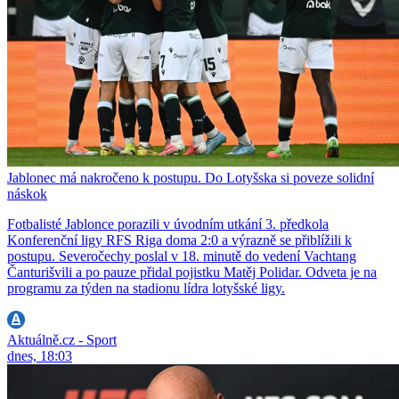
Jablonec má nakročeno k postupu. Do Lotyšska si poveze solidní
náskok
Fotbalisté Jablonce porazili v úvodním utkání 3. předkola
Konferenční ligy RFS Riga doma 2:0 a výrazně se přiblížili k
postupu. Severočechy poslal v 18. minutě do vedení Vachtang
Čanturišvili a po pauze přidal pojistku Matěj Polidar. Odveta je na
programu za týden na stadionu lídra lotyšské ligy.
Aktuálně.cz - Sport
dnes, 18:03