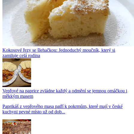
Kokosové řezy se šlehačkou: Jednoduchý moučník, který si
zamiluje celá rodina
Vepřové na paprice zvládne každý a odmění se jemnou omáčkou i
měkkým masem
Paprikáš z vepřového masa patří k pokrmům, které mají v české
kuchyni pevné místo už od dob...