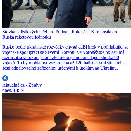
Stovka balistických střel pro Putina. „Rakeťák“ Kim posílá do
Ruska raketovou jednotku
Rusko podle ukrajinské rozvědky chystá další krok v prohlubující se
vojenské spolupráci se Severní Koreou. Ve Voroněžské oblasti má
rozmístit severokorejskou raketovou jednotku čítající zhruba 90
vojáků. Ta by mohla být vyzbrojena až 120 balistickými střelami a
šesti odpalovacími zařízeními určenými k útokům na Ukrajinu.
Aktuálně.cz - Zprávy
dnes, 18:19