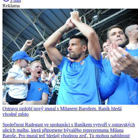
3 min
Reklama
Ostravu ozdobí nový mural s Milanem Barošem. Baník hledá
vhodné místo
Společnost Radegast ve spolupráci s Baníkem vytvoří v ostravských
ulicích malbu, která připomene bývalého reprezentanta Milana
Baroše. Pro mural teď hledají vhodnou zeď. Tu mohou nabídnout