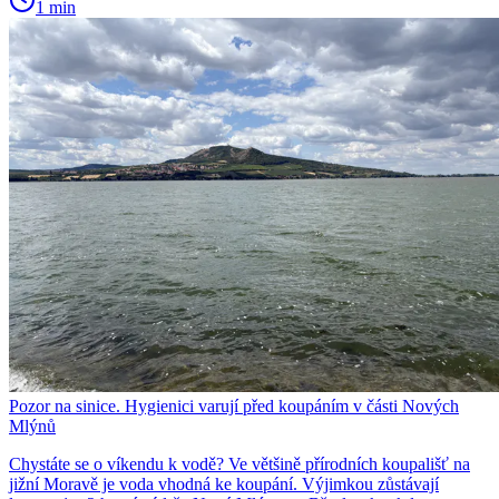
1 min
Pozor na sinice. Hygienici varují před koupáním v části Nových
Mlýnů
Chystáte se o víkendu k vodě? Ve většině přírodních koupališť na
jižní Moravě je voda vhodná ke koupání. Výjimkou zůstávají