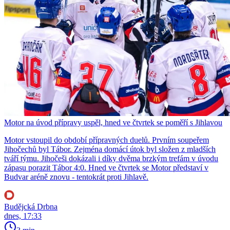
Motor na úvod přípravy uspěl, hned ve čtvrtek se poměří s Jihlavou
Motor vstoupil do období přípravných duelů. Prvním soupeřem
Jihočechů byl Tábor. Zejména domácí útok byl složen z mladších
tváří týmu. Jihočeši dokázali i díky dvěma brzkým trefám v úvodu
zápasu porazit Tábor 4:0. Hned ve čtvrtek se Motor představí v
Budvar aréně znovu - tentokrát proti Jihlavě.
Budějcká Drbna
dnes, 17:33