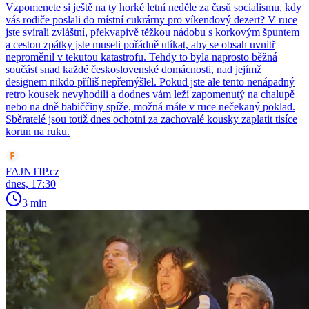
Vzpomenete si ještě na ty horké letní neděle za časů socialismu, kdy
vás rodiče poslali do místní cukrárny pro víkendový dezert? V ruce
jste svírali zvláštní, překvapivě těžkou nádobu s korkovým špuntem
a cestou zpátky jste museli pořádně utíkat, aby se obsah uvnitř
neproměnil v tekutou katastrofu. Tehdy to byla naprosto běžná
součást snad každé československé domácnosti, nad jejímž
designem nikdo příliš nepřemýšlel. Pokud jste ale tento nenápadný
retro kousek nevyhodili a dodnes vám leží zapomenutý na chalupě
nebo na dně babiččiny spíže, možná máte v ruce nečekaný poklad.
Sběratelé jsou totiž dnes ochotni za zachovalé kousky zaplatit tisíce
korun na ruku.
FAJNTIP.cz
dnes, 17:30
3 min