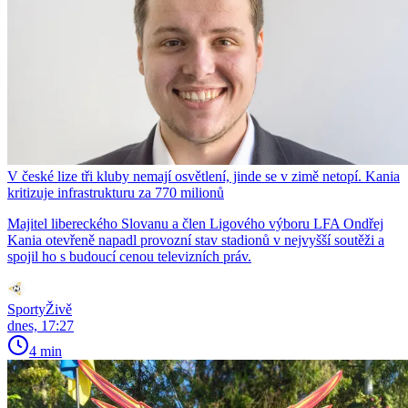
V české lize tři kluby nemají osvětlení, jinde se v zimě netopí. Kania
kritizuje infrastrukturu za 770 milionů
Majitel libereckého Slovanu a člen Ligového výboru LFA Ondřej
Kania otevřeně napadl provozní stav stadionů v nejvyšší soutěži a
spojil ho s budoucí cenou televizních práv.
SportyŽivě
dnes, 17:27
4 min