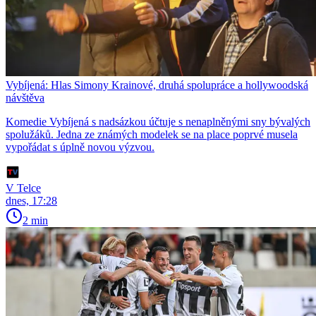
Vybíjená: Hlas Simony Krainové, druhá spolupráce a hollywoodská
návštěva
Komedie Vybíjená s nadsázkou účtuje s nenaplněnými sny bývalých
spolužáků. Jedna ze známých modelek se na place poprvé musela
vypořádat s úplně novou výzvou.
V Telce
dnes, 17:28
2 min