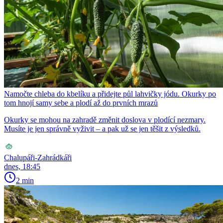
Namočte chleba do kbelíku a přidejte půl lahvičky jódu. Okurky po
tom hnojí samy sebe a plodí až do prvních mrazů
Okurky se mohou na zahradě změnit doslova v plodící nezmary.
Musíte je jen správně vyživit – a pak už se jen těšit z výsledků.
Chalupáři-Zahrádkáři
dnes, 18:45
2 min