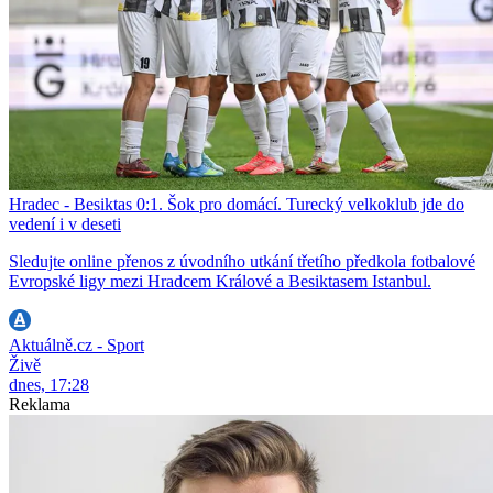
Hradec - Besiktas 0:1. Šok pro domácí. Turecký velkoklub jde do
vedení i v deseti
Sledujte online přenos z úvodního utkání třetího předkola fotbalové
Evropské ligy mezi Hradcem Králové a Besiktasem Istanbul.
Aktuálně.cz - Sport
Živě
dnes, 17:28
Reklama