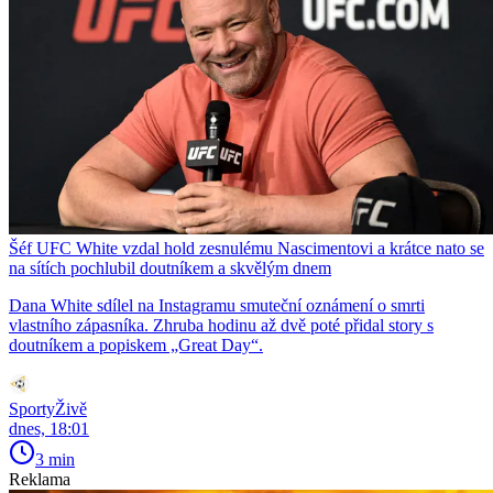
Šéf UFC White vzdal hold zesnulému Nascimentovi a krátce nato se
na sítích pochlubil doutníkem a skvělým dnem
Dana White sdílel na Instagramu smuteční oznámení o smrti
vlastního zápasníka. Zhruba hodinu až dvě poté přidal story s
doutníkem a popiskem „Great Day“.
SportyŽivě
dnes, 18:01
3 min
Reklama