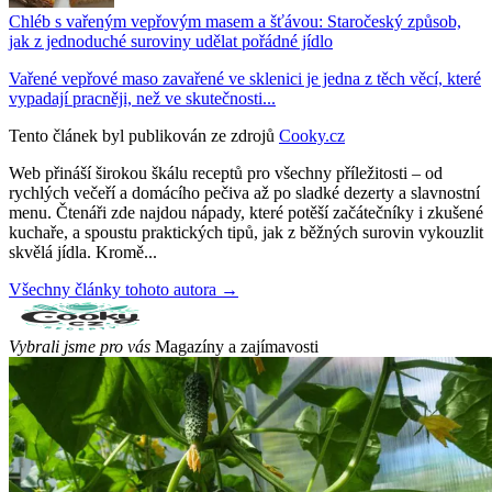
Chléb s vařeným vepřovým masem a šťávou: Staročeský způsob,
jak z jednoduché suroviny udělat pořádné jídlo
Vařené vepřové maso zavařené ve sklenici je jedna z těch věcí, které
vypadají pracněji, než ve skutečnosti...
Tento článek byl publikován ze zdrojů
Cooky.cz
Web přináší širokou škálu receptů pro všechny příležitosti – od
rychlých večeří a domácího pečiva až po sladké dezerty a slavnostní
menu. Čtenáři zde najdou nápady, které potěší začátečníky i zkušené
kuchaře, a spoustu praktických tipů, jak z běžných surovin vykouzlit
skvělá jídla. Kromě...
Všechny články tohoto autora →
Vybrali jsme pro vás
Magazíny a zajímavosti