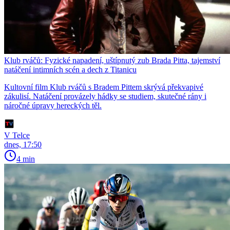
Klub rváčů: Fyzické napadení, uštípnutý zub Brada Pitta, tajemství
natáčení intimních scén a dech z Titanicu
Kultovní film Klub rváčů s Bradem Pittem skrývá překvapivé
zákulisí. Natáčení provázely hádky se studiem, skutečné rány i
náročné úpravy hereckých těl.
V Telce
dnes, 17:50
4 min