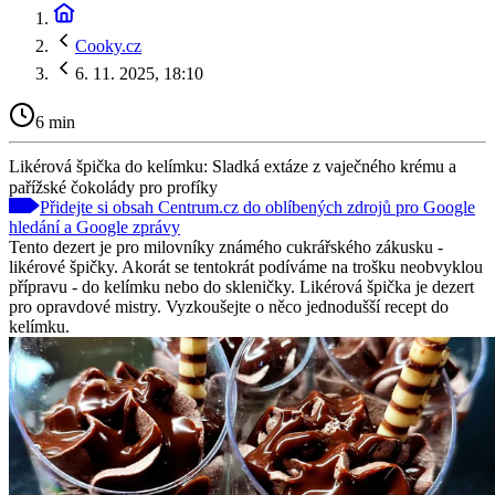
Cooky.cz
6. 11. 2025, 18:10
6 min
Likérová špička do kelímku: Sladká extáze z vaječného krému a
pařížské čokolády pro profíky
Přidejte si obsah Centrum.cz do oblíbených zdrojů pro Google
hledání a Google zprávy
Tento dezert je pro milovníky známého cukrářského zákusku -
likérové špičky. Akorát se tentokrát podíváme na trošku neobvyklou
přípravu - do kelímku nebo do skleničky. Likérová špička je dezert
pro opravdové mistry. Vyzkoušejte o něco jednodušší recept do
kelímku.