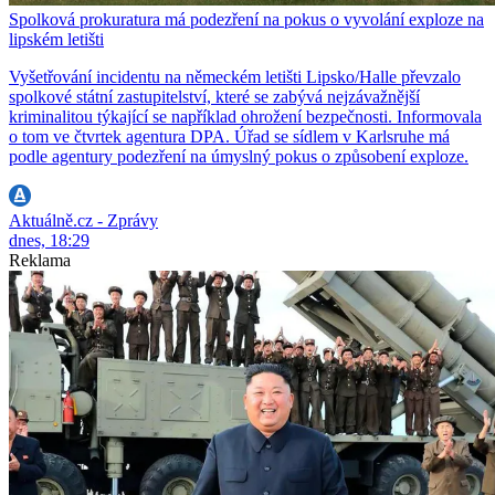
Spolková prokuratura má podezření na pokus o vyvolání exploze na
lipském letišti
Vyšetřování incidentu na německém letišti Lipsko/Halle převzalo
spolkové státní zastupitelství, které se zabývá nejzávažnější
kriminalitou týkající se například ohrožení bezpečnosti. Informovala
o tom ve čtvrtek agentura DPA. Úřad se sídlem v Karlsruhe má
podle agentury podezření na úmyslný pokus o způsobení exploze.
Aktuálně.cz - Zprávy
dnes, 18:29
Reklama