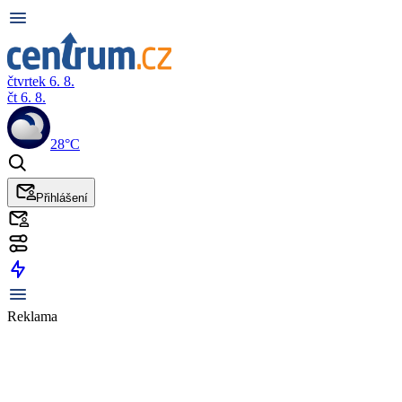
čtvrtek 6. 8.
čt 6. 8.
28°C
Přihlášení
Reklama