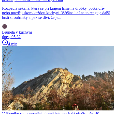
Rozpadlá sekaná, která se při krájení láme na drobky, potká dřív
nebo později skoro každou kuchyni. Většina lidí na to reaguje další
hrstí strouhanky a pak se diví, že je...
Bruneta v kuchyni
dnes, 05:32
4 min
V Braníku se na necelých deseti hektarech dá přečíst přes 40