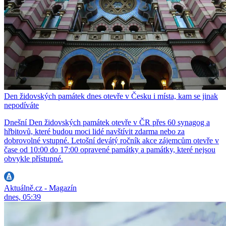
Den židovských památek dnes otevře v Česku i místa, kam se jinak
nepodíváte
Dnešní Den židovských památek otevře v ČR přes 60 synagog a
hřbitovů, které budou moci lidé navštívit zdarma nebo za
dobrovolné vstupné. Letošní devátý ročník akce zájemcům otevře v
čase od 10:00 do 17:00 opravené památky a památky, které nejsou
obvykle přístupné.
Aktuálně.cz - Magazín
dnes, 05:39