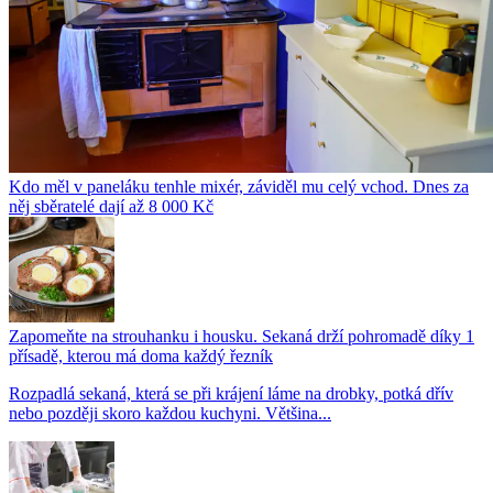
Kdo měl v paneláku tenhle mixér, záviděl mu celý vchod. Dnes za
něj sběratelé dají až 8 000 Kč
Zapomeňte na strouhanku i housku. Sekaná drží pohromadě díky 1
přísadě, kterou má doma každý řezník
Rozpadlá sekaná, která se při krájení láme na drobky, potká dřív
nebo později skoro každou kuchyni. Většina...