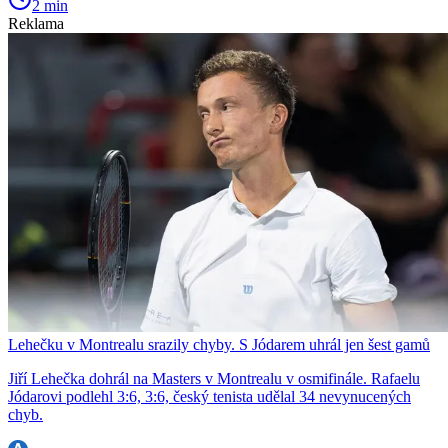
2 min
Reklama
Lehečku v Montrealu srazily chyby. S Jódarem uhrál jen šest gamů
Jiří Lehečka dohrál na Masters v Montrealu v osmifinále. Rafaelu
Jódarovi podlehl 3:6, 3:6, český tenista udělal 34 nevynucených
chyb.