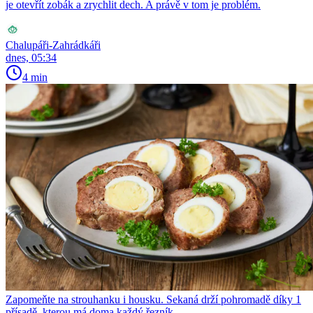
je otevřít zobák a zrychlit dech. A právě v tom je problém.
Chalupáři-Zahrádkáři
dnes, 05:34
4 min
Zapomeňte na strouhanku i housku. Sekaná drží pohromadě díky 1
přísadě, kterou má doma každý řezník