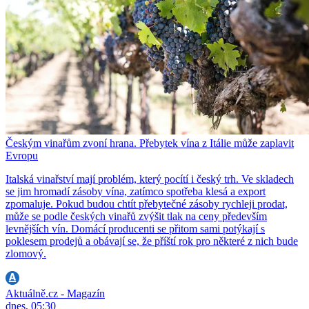
Českým vinařům zvoní hrana. Přebytek vína z Itálie může zaplavit
Evropu
Italská vinařství mají problém, který pocítí i český trh. Ve skladech
se jim hromadí zásoby vína, zatímco spotřeba klesá a export
zpomaluje. Pokud budou chtít přebytečné zásoby rychleji prodat,
může se podle českých vinařů zvýšit tlak na ceny především
levnějších vín. Domácí producenti se přitom sami potýkají s
poklesem prodejů a obávají se, že příští rok pro některé z nich bude
zlomový.
Aktuálně.cz - Magazín
dnes, 05:30