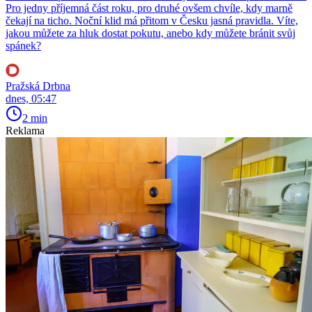
Pro jedny příjemná část roku, pro druhé ovšem chvíle, kdy marně
čekají na ticho. Noční klid má přitom v Česku jasná pravidla. Víte,
jakou můžete za hluk dostat pokutu, anebo kdy můžete bránit svůj
spánek?
Pražská Drbna
dnes, 05:47
2 min
Reklama