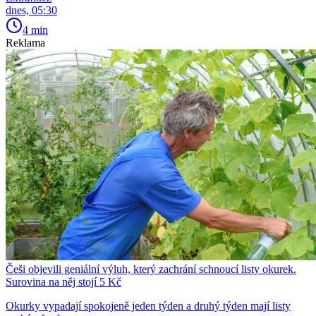
dnes, 05:30
4 min
Reklama
Češi objevili geniální výluh, který zachrání schnoucí listy okurek.
Surovina na něj stojí 5 Kč
Okurky vypadají spokojeně jeden týden a druhý týden mají listy