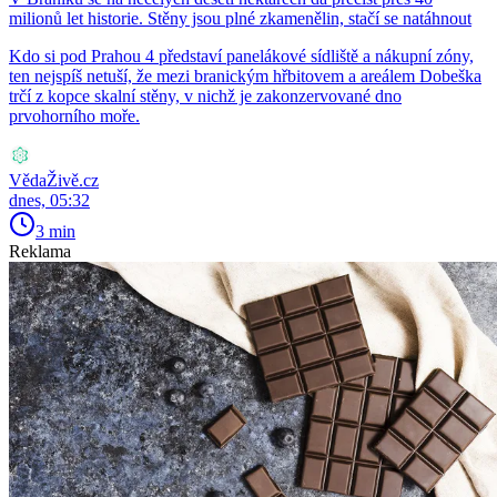
milionů let historie. Stěny jsou plné zkamenělin, stačí se natáhnout
Kdo si pod Prahou 4 představí panelákové sídliště a nákupní zóny,
ten nejspíš netuší, že mezi branickým hřbitovem a areálem Dobeška
trčí z kopce skalní stěny, v nichž je zakonzervované dno
prvohorního moře.
VědaŽivě.cz
dnes, 05:32
3 min
Reklama