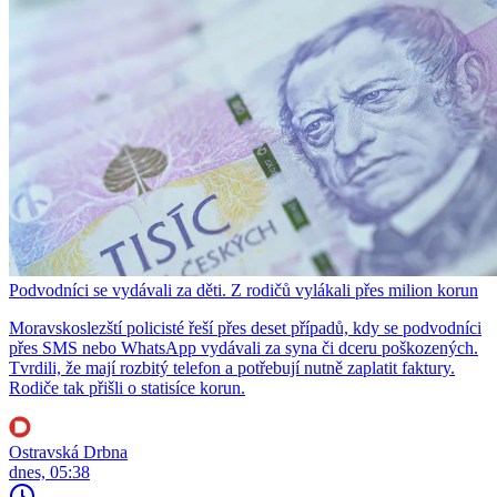
Podvodníci se vydávali za děti. Z rodičů vylákali přes milion korun
Moravskoslezští policisté řeší přes deset případů, kdy se podvodníci
přes SMS nebo WhatsApp vydávali za syna či dceru poškozených.
Tvrdili, že mají rozbitý telefon a potřebují nutně zaplatit faktury.
Rodiče tak přišli o statisíce korun.
Ostravská Drbna
dnes, 05:38