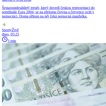
Šestaosmdesátiletý trenér, který dovedl českou reprezentaci do
semifinále Eura 2004, se na přelomu června a července ocitl v
nemocnici. Doma přitom na něj čeká nemocná manželka.
SportyŽivě
dnes, 05:25
3 min