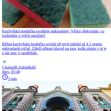
Kuchyňská houbička uvolňuje mikroplasty. Vědce překvapilo, co
rozhoduje o jejich množství
Běžná kuchyňská houbička uvolní při mytí nádobí až 4,2 gramu
mikroplastů ročně. Záleží přitom hlavně na tom, kolik plastu v ní je
a jak moc ji opotřebíte.
Chalupáři-Zahrádkáři
dnes, 05:40
3 min