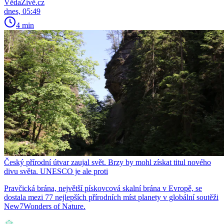
VědaŽivě.cz
dnes, 05:49
4 min
Český přírodní útvar zaujal svět. Brzy by mohl získat titul nového
divu světa. UNESCO je ale proti
Pravčická brána, největší pískovcová skalní brána v Evropě, se
dostala mezi 77 nejlepších přírodních míst planety v globální soutěži
New7Wonders of Nature.