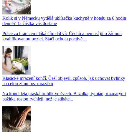
Kolik si v Německu vydělá uklízečka kuchyně v hotelu za 6 hodin
denně? Ta částka vás dostane
Práce za hranicemi láká čím dál víc Čechů a nemusí jít o žádnou
kvalifikovanou pozici. Stačí ochota poctivě...
Klasické mrazení končí. Češi objevili způsob, jak uchovat bylinky
na celou zimu bez mrazáku
Na konci léta praská truhlík ve švech. Bazalka, tymián, rozmarýn i
pažitka rostou rychleji, než je stíháte...