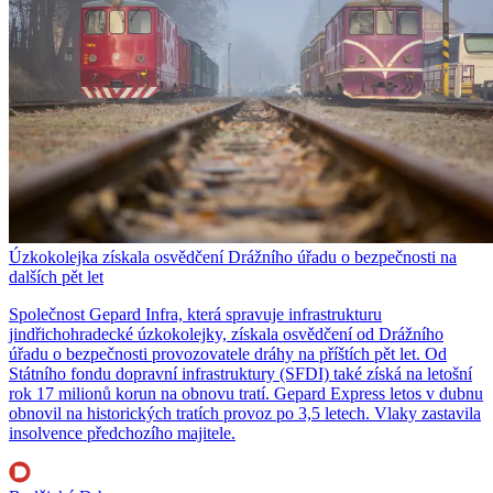
Úzkokolejka získala osvědčení Drážního úřadu o bezpečnosti na
dalších pět let
Společnost Gepard Infra, která spravuje infrastrukturu
jindřichohradecké úzkokolejky, získala osvědčení od Drážního
úřadu o bezpečnosti provozovatele dráhy na příštích pět let. Od
Státního fondu dopravní infrastruktury (SFDI) také získá na letošní
rok 17 milionů korun na obnovu tratí. Gepard Express letos v dubnu
obnovil na historických tratích provoz po 3,5 letech. Vlaky zastavila
insolvence předchozího majitele.