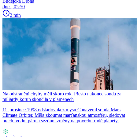
Budějcká Drbna
dnes, 05:50
2 min
Na odstranění chyby měli skoro rok. Přesto nakonec sonda za
miliardy korun skončila v plamenech
11. prosince 1998 odstartovala z mysu Canaveral sonda Mars
Climate Orbiter. Měla zkoumat marťanskou atmosféru, sledovat
prach, vodní páru a sezónní změny na povrchu rudé planety.