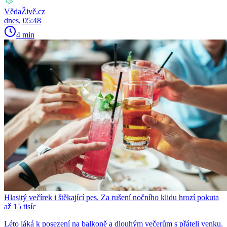
VědaŽivě.cz
dnes, 05:48
4 min
Hlasitý večírek i štěkající pes. Za rušení nočního klidu hrozí pokuta
až 15 tisíc
Léto láká k posezení na balkoně a dlouhým večerům s přáteli venku.