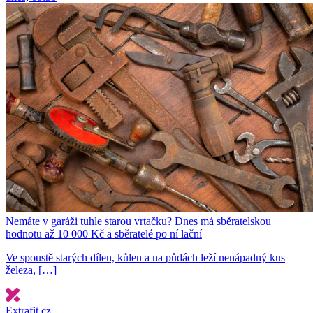
Nemáte v garáži tuhle starou vrtačku? Dnes má sběratelskou
hodnotu až 10 000 Kč a sběratelé po ní lační
Ve spoustě starých dílen, kůlen a na půdách leží nenápadný kus
železa, […]
Extrafit.cz