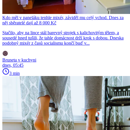
Kdo měl v paneláku tenhle mixér, záviděl mu celý vchod. Dnes za
něj sběratelé dají až 8 000 Kč
Stačilo, aby na lince stál barevný strojek s kalichovitým tělem, a
sousedé hned tušili, že tahle domácnost drží krok s dobou. Dneska
podobný mixér z časů socialismu končí buď v...
Bruneta v kuchyni
dnes, 05:45
3 min