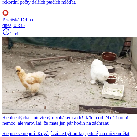
rekordní počty dalších ptačích mláďat.
Plzeňská Drbna
dnes, 05:35
1 min
Slepice dýchá s otevřeným zobákem a drží křídla od těla. To není
nemoc, ale varování, že máte jen pár hodin na záchranu
Slepice se nepotí. Když jí začne být horko, jediné, co může udělat,