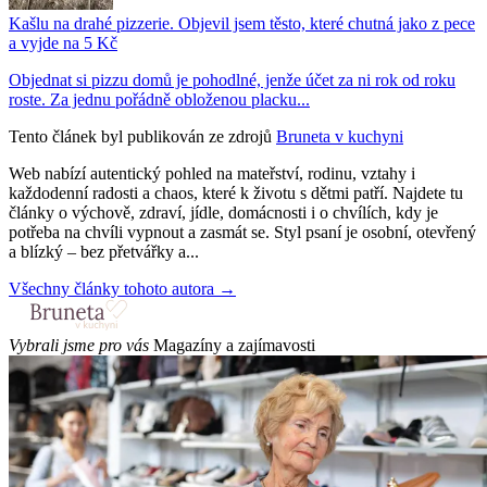
Kašlu na drahé pizzerie. Objevil jsem těsto, které chutná jako z pece
a vyjde na 5 Kč
Objednat si pizzu domů je pohodlné, jenže účet za ni rok od roku
roste. Za jednu pořádně obloženou placku...
Tento článek byl publikován ze zdrojů
Bruneta v kuchyni
Web nabízí autentický pohled na mateřství, rodinu, vztahy i
každodenní radosti a chaos, které k životu s dětmi patří. Najdete tu
články o výchově, zdraví, jídle, domácnosti i o chvílích, kdy je
potřeba na chvíli vypnout a zasmát se. Styl psaní je osobní, otevřený
a blízký – bez přetvářky a...
Všechny články tohoto autora →
Vybrali jsme pro vás
Magazíny a zajímavosti