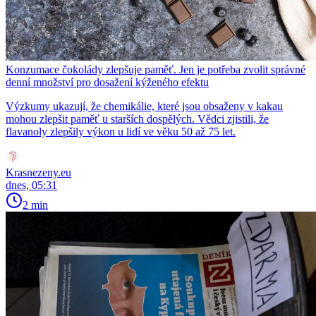
Konzumace čokolády zlepšuje paměť. Jen je potřeba zvolit správné
denní množství pro dosažení kýženého efektu
Výzkumy ukazují, že chemikálie, které jsou obsaženy v kakau
mohou zlepšit paměť u starších dospělých. Vědci zjistili, že
flavanoly zlepšily výkon u lidí ve věku 50 až 75 let.
Krasnezeny.eu
dnes, 05:31
2 min