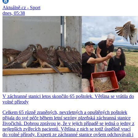
Aktuálně.cz - Sport
dnes, 05:38
V záchranné stanici letos skončilo 65 poštolek. Většina se vrátila do
volné přírody
Celkem 65 různě zraněných, nevzletných a opuštěných poštolek
přijala do své péče během letní sezóny plzeňská záchranná stanice
živočichů. Dobrou zprávou je, že v jejich případě se jedná o jedny z
nejlepších zvířecích pacientů. Většina z nich se totiž úspěšně vrací
do volné přírody. Experti ze záchranné stanice ovšem odchovávali i