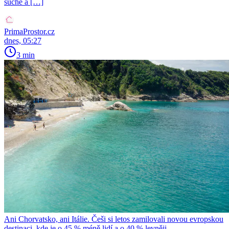
suché a […]
PrimaProstor.cz
dnes, 05:27
3 min
Ani Chorvatsko, ani Itálie. Češi si letos zamilovali novou evropskou
destinaci, kde je o 45 % méně lidí a o 40 % levněji