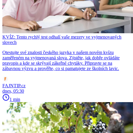
KVÍZ: Tento rychlý test odhalí vaše mezery ve vyjmenovaných
slovech
Otestujte své znalosti českého jazyka v našem novém kvízu
zaměřeném na vyjmenovaná slova. Zjistěte, jak dobře ovládáte
pravopis a kde se skrývají zákeřné chytáky. Připravte se na
zábavnou výzvu a prověřte, co si pamatujete ze školních lavic.
FAJNTIP.cz
dnes, 05:30
1 min