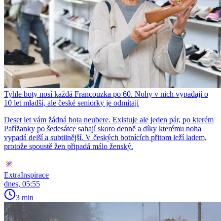
Tyhle boty nosí každá Francouzka po 60. Nohy v nich vypadají o
10 let mladší, ale české seniorky je odmítají
Deset let vám žádná bota neubere. Existuje ale jeden pár, po kterém
Pařížanky po šedesátce sahají skoro denně a díky kterému noha
vypadá delší a subtilnější. V českých botnících přitom leží ladem,
protože spoustě žen připadá málo ženský.
ExtraInspirace
dnes, 05:55
3 min