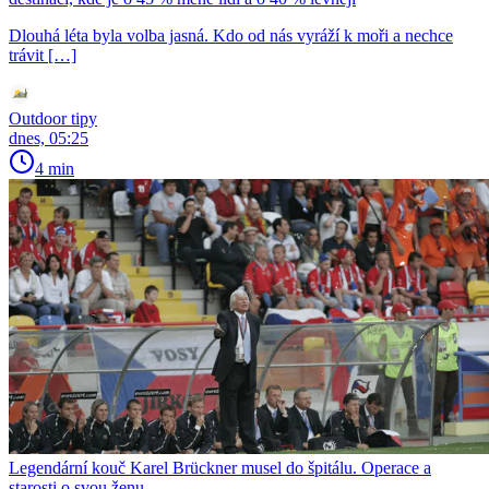
Dlouhá léta byla volba jasná. Kdo od nás vyráží k moři a nechce
trávit […]
Outdoor tipy
dnes, 05:25
4 min
Legendární kouč Karel Brückner musel do špitálu. Operace a
starosti o svou ženu