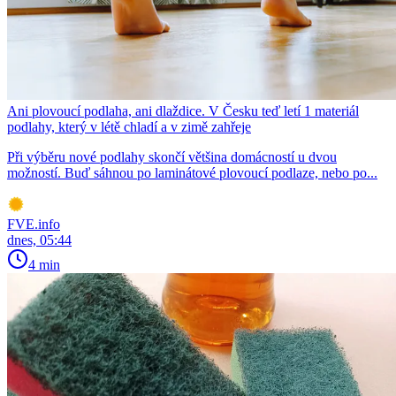
Ani plovoucí podlaha, ani dlaždice. V Česku teď letí 1 materiál
podlahy, který v létě chladí a v zimě zahřeje
Při výběru nové podlahy skončí většina domácností u dvou
možností. Buď sáhnou po laminátové plovoucí podlaze, nebo po...
FVE.info
dnes, 05:44
4 min