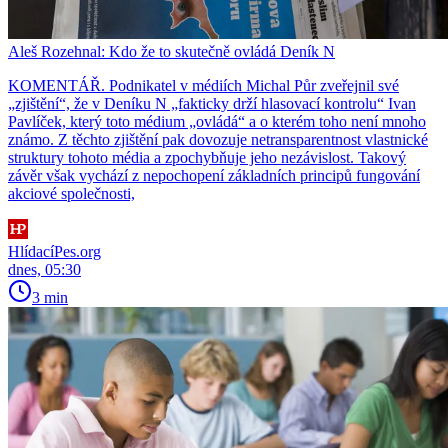
Aleš Rozehnal: Kdo že to skutečně ovládá Deník N
KOMENTÁŘ. Podnikatel v médiích Michal Půr zveřejnil své
„zjištění“, že v Deníku N „fakticky drží hlasovací kontrolu“ Ivan
Pavlíček, který toto médium „ovládá“ a o kterém toho není mnoho
známo. Z těchto zjištění pak dovozuje netransparentnost vlastnické
struktury tohoto média a zpochybňuje jeho nezávislost. Takový
závěr však vychází z nepochopení základních principů fungování
akciové společnosti,
HlídacíPes.org
dnes, 05:30
3 min