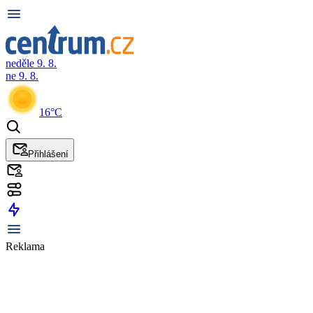
neděle 9. 8.
ne 9. 8.
16°C
Přihlášení
Reklama