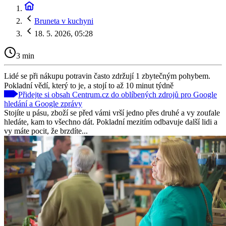
Bruneta v kuchyni
18. 5. 2026, 05:28
3 min
Lidé se při nákupu potravin často zdržují 1 zbytečným pohybem.
Pokladní vědí, který to je, a stojí to až 10 minut týdně
Přidejte si obsah Centrum.cz do oblíbených zdrojů pro Google
hledání a Google zprávy
Stojíte u pásu, zboží se před vámi vrší jedno přes druhé a vy zoufale
hledáte, kam to všechno dát. Pokladní mezitím odbavuje další lidi a
vy máte pocit, že brzdíte...