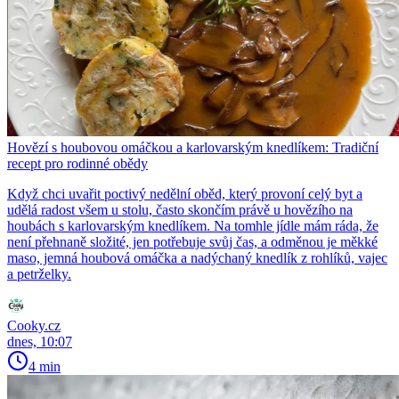
Hovězí s houbovou omáčkou a karlovarským knedlíkem: Tradiční
recept pro rodinné obědy
Když chci uvařit poctivý nedělní oběd, který provoní celý byt a
udělá radost všem u stolu, často skončím právě u hovězího na
houbách s karlovarským knedlíkem. Na tomhle jídle mám ráda, že
není přehnaně složité, jen potřebuje svůj čas, a odměnou je měkké
maso, jemná houbová omáčka a nadýchaný knedlík z rohlíků, vajec
a petrželky.
Cooky.cz
dnes, 10:07
4 min