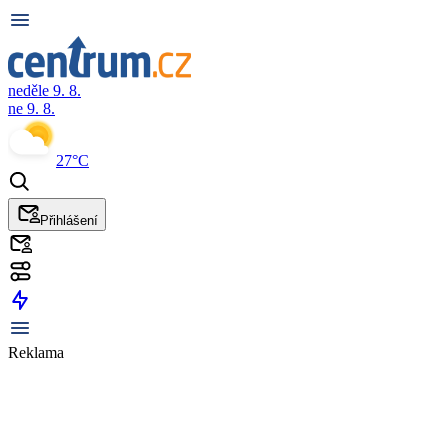
neděle 9. 8.
ne 9. 8.
27°C
Přihlášení
Reklama