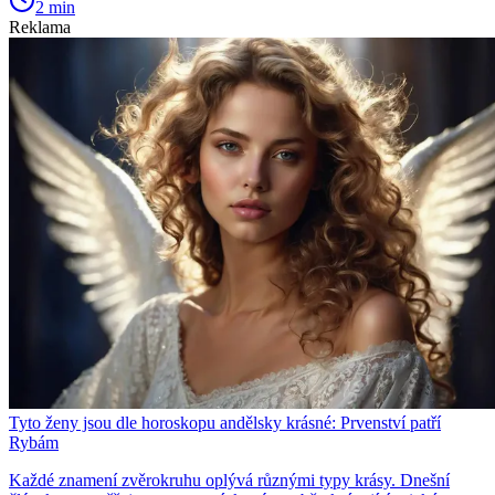
2 min
Reklama
Tyto ženy jsou dle horoskopu andělsky krásné: Prvenství patří
Rybám
Každé znamení zvěrokruhu oplývá různými typy krásy. Dnešní