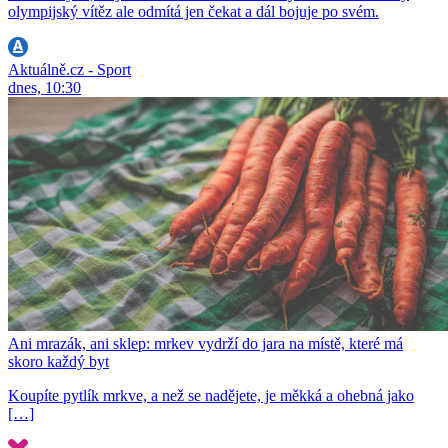
olympijský vítěz ale odmítá jen čekat a dál bojuje po svém.
Aktuálně.cz - Sport
dnes, 10:30
Ani mrazák, ani sklep: mrkev vydrží do jara na místě, které má
skoro každý byt
Koupíte pytlík mrkve, a než se nadějete, je měkká a ohebná jako
[…]