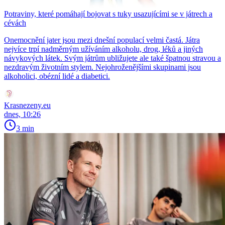
Potraviny, které pomáhají bojovat s tuky usazujícími se v játrech a
cévách
Onemocnění jater jsou mezi dnešní populací velmi častá. Játra
nejvíce trpí nadměrným užíváním alkoholu, drog, léků a jiných
návykových látek. Svým játrům ubližujete ale také špatnou stravou a
nezdravým životním stylem. Nejohroženějšími skupinami jsou
alkoholici, obézní lidé a diabetici.
Krasnezeny.eu
dnes, 10:26
3 min