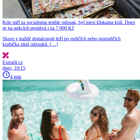
Kdo měl za socialismu tenhle odznak, byl mezi klukama král. Dnes
se na aukcích prodává i za 7 000 Kč
Skoro v každé domácnosti leží po rodičích nebo prarodičích
krabička plná odznaků. […]
Extrafit.cz
dnes, 10:15
4 min