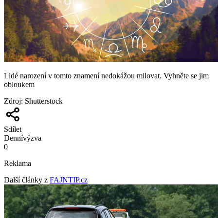
Lidé narození v tomto znamení nedokážou milovat. Vyhněte se jim
obloukem
Zdroj
:
Shutterstock
Sdílet
Denní
výzva
0
Reklama
Další články z
FAJNTIP.cz