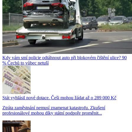
Kdy vám smí policie odtáhnout auto při blokovém čištění ulice? 90
% Čechů to vůbec netuší
Stát vyhlásil nové dotace. Češi mohou žádat až o 289 000 Kč
Ztráta zaměstnání nemusí znamenat katastrofu. Zkušení
profesionálové mohou díky státní podpoře proměnit...