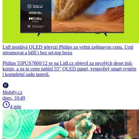
Lidl prodává QLED televizi Philips za velmi zajímavou cenu. Umí
streamovat a běží i bez set-top boxu
Philips 55PUS7800/12 se na Lidl.cz objevil za necelých deset tisíc
korun, a za tu cenu nabízí 55″ QLED panel, vestavěný smart systém
i kompletní sadu tunerů.
Mobify.cz
dnes, 10:49
4 min