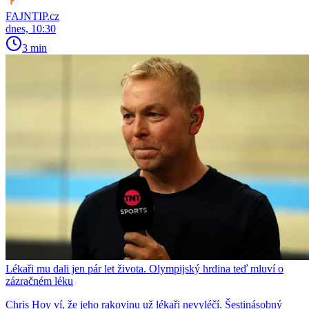
FAJNTIP.cz
dnes, 10:30
3 min
Lékaři mu dali jen pár let života. Olympijský hrdina teď mluví o
zázračném léku
Chris Hoy ví, že jeho rakovinu už lékaři nevyléčí. Šestinásobný