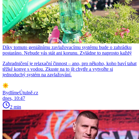
Díky tomuto geniálnímu zavlažovacímu systému bude o zahrádku
postaráno. Nebude vás stát ani korunu. Zvládne to naprosto každý
Zahradničení je relaxační činnost – ano, pro někoho, koho baví tahat
těžké konve s vodou. Zkuste na to jít chytře a vytvořte si
jednoduchý systém na zavlažování.
BydlímeÚtulně.cz
dnes, 10:47
2 min