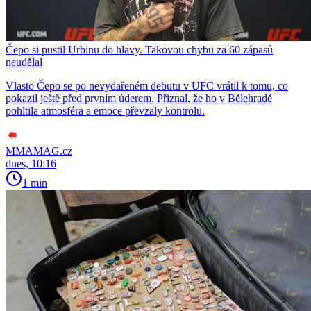
Čepo si pustil Urbinu do hlavy. Takovou chybu za 60 zápasů
neudělal
Vlasto Čepo se po nevydařeném debutu v UFC vrátil k tomu, co
pokazil ještě před prvním úderem. Přiznal, že ho v Bělehradě
pohltila atmosféra a emoce převzaly kontrolu.
MMAMAG.cz
dnes, 10:16
1 min