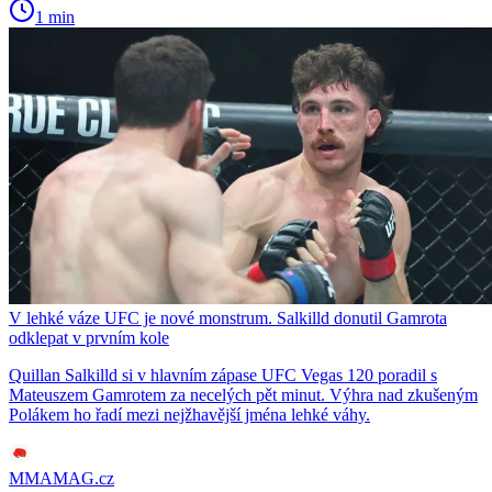
1 min
V lehké váze UFC je nové monstrum. Salkilld donutil Gamrota
odklepat v prvním kole
Quillan Salkilld si v hlavním zápase UFC Vegas 120 poradil s
Mateuszem Gamrotem za necelých pět minut. Výhra nad zkušeným
Polákem ho řadí mezi nejžhavější jména lehké váhy.
MMAMAG.cz