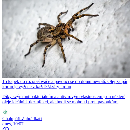
15 kapek do rozprašovače a pavouci se do domu nevrátí. Olej za pár
korun je vyžene z každé škvíry i rohu
Díky svým antibakteriálním a antivirovým vlastnostem jsou některé
oleje ideální k dezinfekci, ale hodit se mohou i proti pavoukům.
Chalupáři-Zahrádkáři
dnes, 10:07