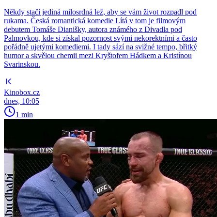
Někdy stačí jediná milosrdná lež, aby se vám život rozpadl pod
rukama. Česká romantická komedie Lítá v tom je filmovým
debutem Tomáše Dianišky, autora známého z Divadla pod
Palmovkou, kde si získal pozornost svými nekorektními a často
pořádně ujetými komediemi. I tady sází na svižné tempo, břitký
humor a skvělou chemii mezi Kryštofem Hádkem a Kristínou
Svarinskou.
Kinobox.cz
dnes, 10:05
1 min