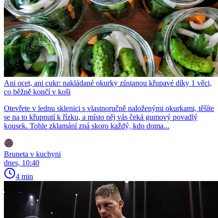
Ani ocet, ani cukr: nakládané okurky zůstanou křupavé díky 1 věci,
co běžně končí v koši
Otevřete v lednu sklenici s vlastnoručně naloženými okurkami, těšíte
se na to křupnutí k řízku, a místo něj vás čeká gumový povadlý
kousek. Tohle zklamání zná skoro každý, kdo doma...
Bruneta v kuchyni
dnes, 10:40
4 min