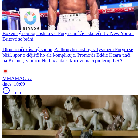
Boxerský souboj Joshua vs. Fury se může uskutečnit v New Yorku.
Britové se brání
Dlouho očekávaný souboj Anthonyho Joshuy s Tysonem Furym se
blíží, spor o dějiště ho ale komplikuje. Promotér Eddie Hearn tlačí
na Británii, zatímco Netflix a další klíčoví hráči preferují USA.
MMAMAG.cz
dnes, 10:09
1 min