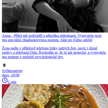
Anna: „Přítel mě podváděl s několika milenkami. Vymyslela jsem
mu speciální chladnokrevnou pomstu. Sám po týdnu odešel
Žena našla v přítelově telefonu fotky nahých žen, navíc i různé
zprávy a telefonní čísla. Rozhodla se, že to tak nenechá, a vymyslela
mu pomstu v podobě psychologické hry.
Světkreativity
dnes, 10:08
2 min