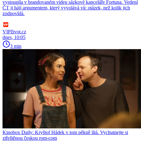
vystoupila v brandovaném videu sázkové kanceláře Fortuna. Vedení
ČT ji hájí argumentem, který vyvolává víc otázek, než kolik jich
zodpovídá.
VIPživot.cz
dnes, 10:05
3 min
Kinobox Daily: Kryštof Hádek v tom pěkně lítá. Vychutnejte si
ztřeštěnou českou rom-com