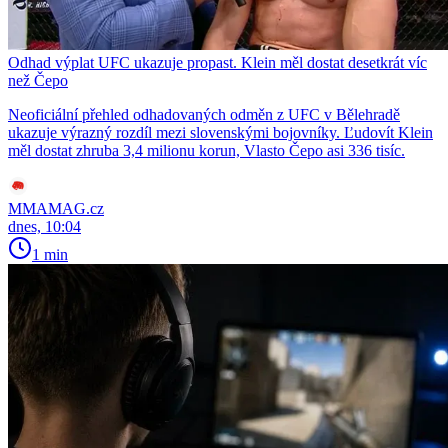
Odhad výplat UFC ukazuje propast. Klein měl dostat desetkrát víc
než Čepo
Neoficiální přehled odhadovaných odměn z UFC v Bělehradě
ukazuje výrazný rozdíl mezi slovenskými bojovníky. Ľudovít Klein
měl dostat zhruba 3,4 milionu korun, Vlasto Čepo asi 336 tisíc.
MMAMAG.cz
dnes, 10:04
1 min