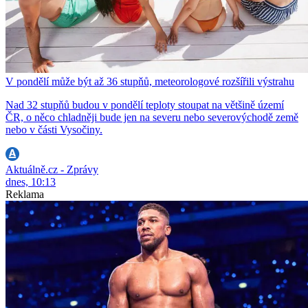
V pondělí může být až 36 stupňů, meteorologové rozšířili výstrahu
Nad 32 stupňů budou v pondělí teploty stoupat na většině území
ČR, o něco chladněji bude jen na severu nebo severovýchodě země
nebo v části Vysočiny.
Aktuálně.cz - Zprávy
dnes, 10:13
Reklama