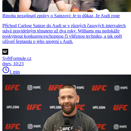
Binotta nezajímají zprávy o Sainzovi: Je to důkaz, že Audi roste
Příchod Carlose Sainze do Audi se v různých časových intervalech
stává pravidelným tématem už dva roky. Williams mu nedokáže
poskytnout konkurenceschopnou či vítěznou techniku, a tak opět
ožívají šeptanda o jeho spojení s Audi.
SvětFormule.cz
dnes, 10:23
1 min