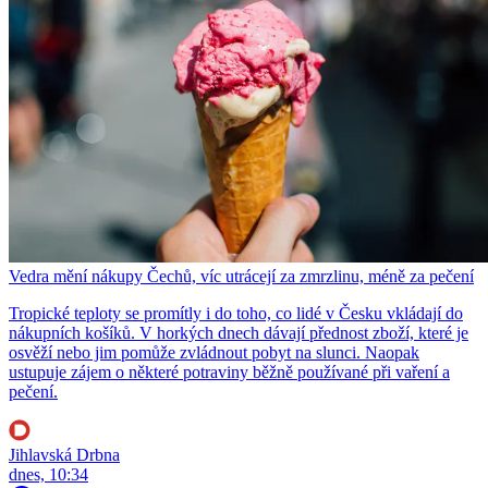
Vedra mění nákupy Čechů, víc utrácejí za zmrzlinu, méně za pečení
Tropické teploty se promítly i do toho, co lidé v Česku vkládají do
nákupních košíků. V horkých dnech dávají přednost zboží, které je
osvěží nebo jim pomůže zvládnout pobyt na slunci. Naopak
ustupuje zájem o některé potraviny běžně používané při vaření a
pečení.
Jihlavská Drbna
dnes, 10:34