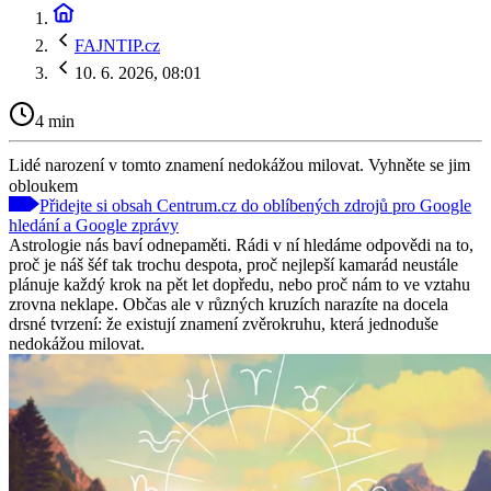
FAJNTIP.cz
10. 6. 2026, 08:01
4 min
Lidé narození v tomto znamení nedokážou milovat. Vyhněte se jim
obloukem
Přidejte si obsah Centrum.cz do oblíbených zdrojů pro Google
hledání a Google zprávy
Astrologie nás baví odnepaměti. Rádi v ní hledáme odpovědi na to,
proč je náš šéf tak trochu despota, proč nejlepší kamarád neustále
plánuje každý krok na pět let dopředu, nebo proč nám to ve vztahu
zrovna neklape. Občas ale v různých kruzích narazíte na docela
drsné tvrzení: že existují znamení zvěrokruhu, která jednoduše
nedokážou milovat.