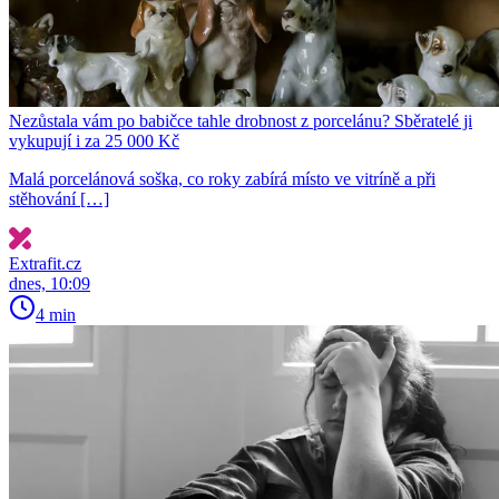
Nezůstala vám po babičce tahle drobnost z porcelánu? Sběratelé ji
vykupují i za 25 000 Kč
Malá porcelánová soška, co roky zabírá místo ve vitríně a při
stěhování […]
Extrafit.cz
dnes, 10:09
4 min