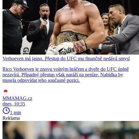
Verhoeven má jasno. Přestup do UFC mu finančně nedává smysl
Rico Verhoeven je znovu volným hráčem a dveře do UFC úplně
nezavírá. Případný přestup však naráží na peníze. Nabídka by
musela odpovídat jeho současné pozici.
MMAMAG.cz
dnes, 10:35
1 min
Reklama