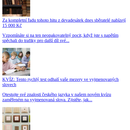
Za kompletní řadu tohoto hitu z devadesátek dnes sběratelé nabízejí
15 000 Kč
Vzpomínáte si na ten neopakovatelný pocit, když jste s napětím
spěchali do trafiky pro další díl své...
KVÍZ: Tento rychlý test odhalí vaše mezery ve vyjmenovaných
slovech
Otestujte své znalosti českého jazyka v našem novém kvízu
zaměřeném na vyjmenovaná slova. Zjistěte, jak...