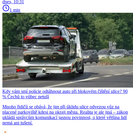
dnes, 10:31
1 min
Kdy vám smí policie odtáhnout auto při blokovém čištění ulice? 90
% Čechů to vůbec netuší
Mnoho řidičů se obává, že jim při úklidu ulice odvezou vůz na
placené parkoviště kdesi na okraji města. Realita je ale jiná – zákon
ukládá správcům komunikací jasnou povinnost, o které většina lidí
nemá ani tušení.