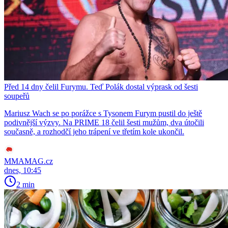
Před 14 dny čelil Furymu. Teď Polák dostal výprask od šesti
soupeřů
Mariusz Wach se po porážce s Tysonem Furym pustil do ještě
podivnější výzvy. Na PRIME 18 čelil šesti mužům, dva útočili
současně, a rozhodčí jeho trápení ve třetím kole ukončil.
MMAMAG.cz
dnes, 10:45
2 min