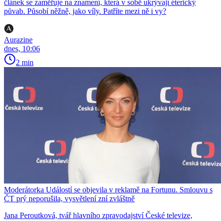
článek se zaměřuje na znamení, která v sobě ukrývají éterický
půvab. Působí něžně, jako víly. Patříte mezi ně i vy?
Aurazine
dnes, 10:06
2 min
Moderátorka Událostí se objevila v reklamě na Fortunu. Smlouvu s
ČT prý neporušila, vysvětlení zní zvláštně
Jana Peroutková, tvář hlavního zpravodajství České televize,