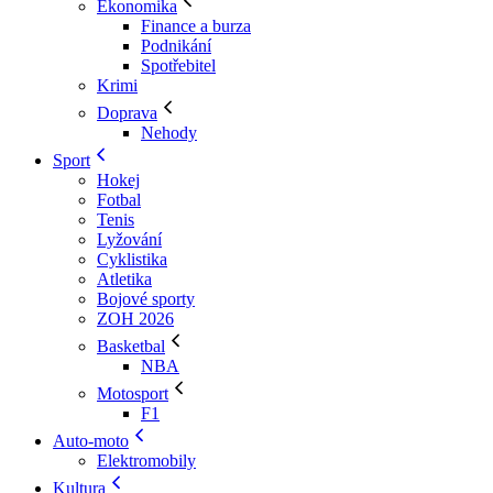
Ekonomika
Finance a burza
Podnikání
Spotřebitel
Krimi
Doprava
Nehody
Sport
Hokej
Fotbal
Tenis
Lyžování
Cyklistika
Atletika
Bojové sporty
ZOH 2026
Basketbal
NBA
Motosport
F1
Auto-moto
Elektromobily
Kultura