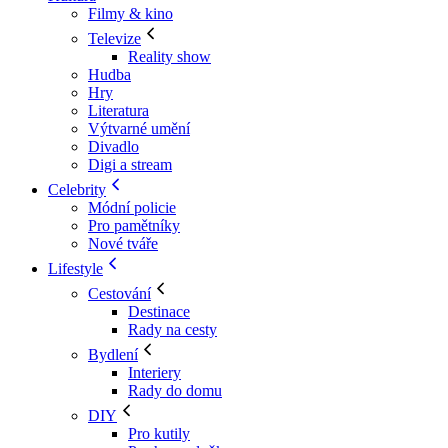
Filmy & kino
Televize
Reality show
Hudba
Hry
Literatura
Výtvarné umění
Divadlo
Digi a stream
Celebrity
Módní policie
Pro pamětníky
Nové tváře
Lifestyle
Cestování
Destinace
Rady na cesty
Bydlení
Interiery
Rady do domu
DIY
Pro kutily