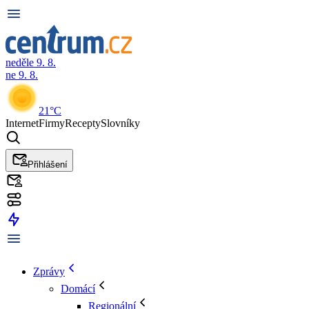
neděle 9. 8.
ne 9. 8.
21°C
Internet
Firmy
Recepty
Slovníky
Přihlášení
Zprávy
Domácí
Regionální