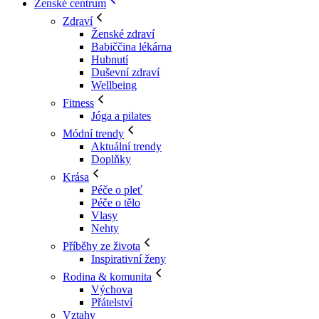
Ženské centrum
Zdraví
Ženské zdraví
Babiččina lékárna
Hubnutí
Duševní zdraví
Wellbeing
Fitness
Jóga a pilates
Módní trendy
Aktuální trendy
Doplňky
Krása
Péče o pleť
Péče o tělo
Vlasy
Nehty
Příběhy ze života
Inspirativní ženy
Rodina & komunita
Výchova
Přátelství
Vztahy