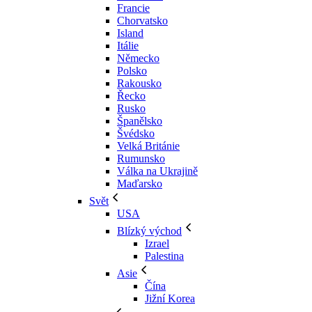
Francie
Chorvatsko
Island
Itálie
Německo
Polsko
Rakousko
Řecko
Rusko
Španělsko
Švédsko
Velká Británie
Rumunsko
Válka na Ukrajině
Maďarsko
Svět
USA
Blízký východ
Izrael
Palestina
Asie
Čína
Jižní Korea