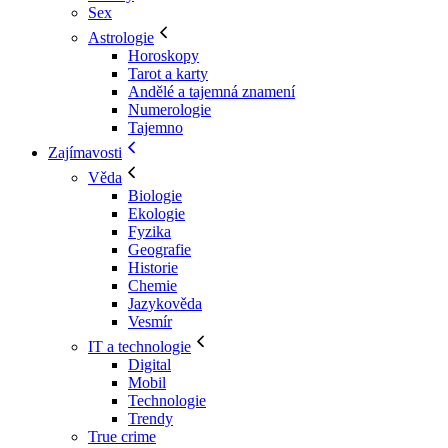
Sex
Astrologie
Horoskopy
Tarot a karty
Andělé a tajemná znamení
Numerologie
Tajemno
Zajímavosti
Věda
Biologie
Ekologie
Fyzika
Geografie
Historie
Chemie
Jazykověda
Vesmír
IT a technologie
Digital
Mobil
Technologie
Trendy
True crime