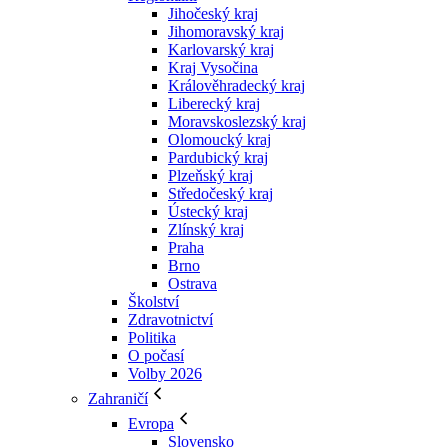
Jihočeský kraj
Jihomoravský kraj
Karlovarský kraj
Kraj Vysočina
Králověhradecký kraj
Liberecký kraj
Moravskoslezský kraj
Olomoucký kraj
Pardubický kraj
Plzeňský kraj
Středočeský kraj
Ústecký kraj
Zlínský kraj
Praha
Brno
Ostrava
Školství
Zdravotnictví
Politika
O počasí
Volby 2026
Zahraničí
Evropa
Slovensko