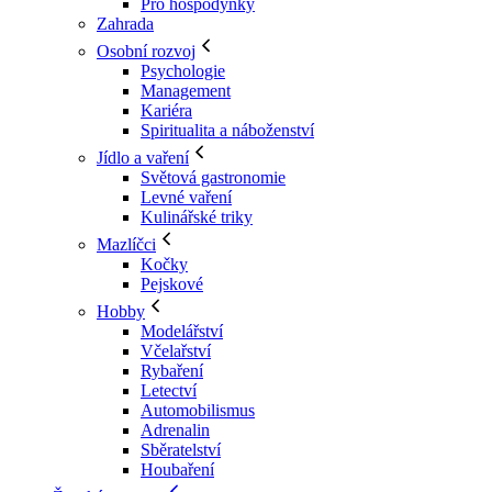
Pro hospodyňky
Zahrada
Osobní rozvoj
Psychologie
Management
Kariéra
Spiritualita a náboženství
Jídlo a vaření
Světová gastronomie
Levné vaření
Kulinářské triky
Mazlíčci
Kočky
Pejskové
Hobby
Modelářství
Včelařství
Rybaření
Letectví
Automobilismus
Adrenalin
Sběratelství
Houbaření