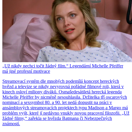
„Už nikdy nechci točit žádný film.“ Legendární Michelle Pfeiffer
má jiné profesní motivace
Streamovací systém dle mnohých podemílá koncept hereckých
hvězd a televize se nikdy nevyrovná pořádné filmové roli, která v
kinech osloví miliony diváků. Osmašedesátiletá herecká legenda
Michelle Pfeiffer by nicméně nesouhlasila. Držitelka tří oscarových
nominací a sexsymbol 80. a 90. let nedá dopustit na práci v
ansámblových streamovacích projektech typu Madison a Margo má
problém vyjít, které jí nedávno vnukly novou pracovní filozofii. „Už
žádné filmy,“ zařekla se hvězda Batmana či Nebezpečných
známostí.