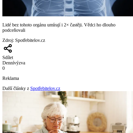
Lidé bez tohoto orgánu umírají i 2× častěji. Vědci ho dlouho
podceňovali
Zdroj
:
Spotřebitelov.cz
Sdílet
Denní
výzva
0
Reklama
Další články z
Spotřebitelov.cz