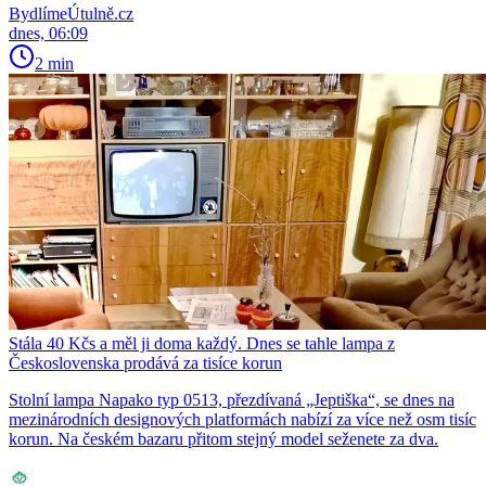
BydlímeÚtulně.cz
dnes, 06:09
2 min
Stála 40 Kčs a měl ji doma každý. Dnes se tahle lampa z
Československa prodává za tisíce korun
Stolní lampa Napako typ 0513, přezdívaná „Jeptiška“, se dnes na
mezinárodních designových platformách nabízí za více než osm tisíc
korun. Na českém bazaru přitom stejný model seženete za dva.