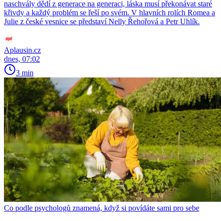
naschvály dědí z generace na generaci, láska musí překonávat staré
křivdy a každý problém se řeší po svém. V hlavních rolích Romea a
Julie z české vesnice se představí Nelly Řehořová a Petr Uhlík.
Aplausin.cz
dnes, 07:02
3 min
Co podle psychologů znamená, když si povídáte sami pro sebe