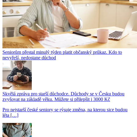
Seniorům přestal minulý týden platit občanský průkaz. Kdo to
nevyřeší, nedostane důchod
Skvělá zpráva pro starší důchodce. Důchody se v Česku budou
zvyšovat na základě věku. Můžete si přilepšit i 3000 Kč
Pro nejstarší české seniory se rýsuje změna, na kterou sice budou
léta […]