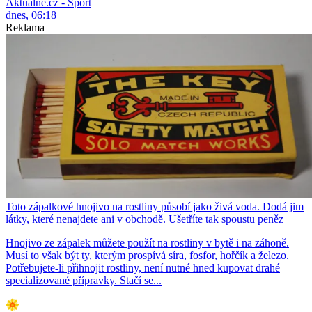
Aktuálně.cz - Sport
dnes, 06:18
Reklama
Toto zápalkové hnojivo na rostliny působí jako živá voda. Dodá jim
látky, které nenajdete ani v obchodě. Ušetříte tak spoustu peněz
Hnojivo ze zápalek můžete použít na rostliny v bytě i na záhoně.
Musí to však být ty, kterým prospívá síra, fosfor, hořčík a železo.
Potřebujete-li přihnojit rostliny, není nutné hned kupovat drahé
specializované přípravky. Stačí se...