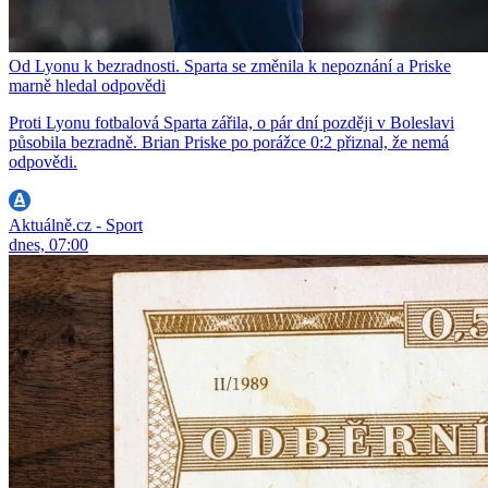
Od Lyonu k bezradnosti. Sparta se změnila k nepoznání a Priske
marně hledal odpovědi
Proti Lyonu fotbalová Sparta zářila, o pár dní později v Boleslavi
působila bezradně. Brian Priske po porážce 0:2 přiznal, že nemá
odpovědi.
Aktuálně.cz - Sport
dnes, 07:00