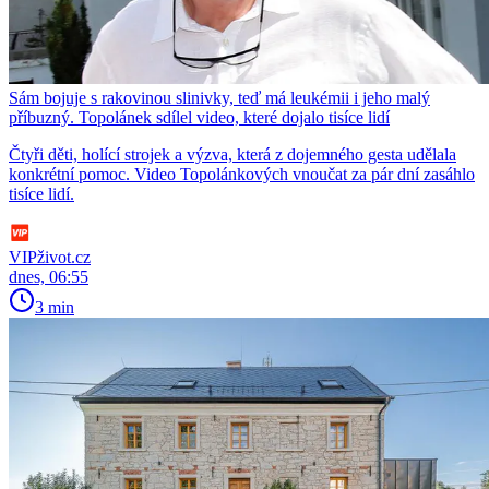
Sám bojuje s rakovinou slinivky, teď má leukémii i jeho malý
příbuzný. Topolánek sdílel video, které dojalo tisíce lidí
Čtyři děti, holící strojek a výzva, která z dojemného gesta udělala
konkrétní pomoc. Video Topolánkových vnoučat za pár dní zasáhlo
tisíce lidí.
VIPživot.cz
dnes, 06:55
3 min