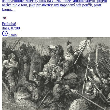
ospravedlňuje izraelský útok na Gazu. Jenže samotné slovní spojení
neříká nic o tom, jaké prostředky smí napadený stát použít, proti
komu…
Proboha!
dnes, 07:00
7 min