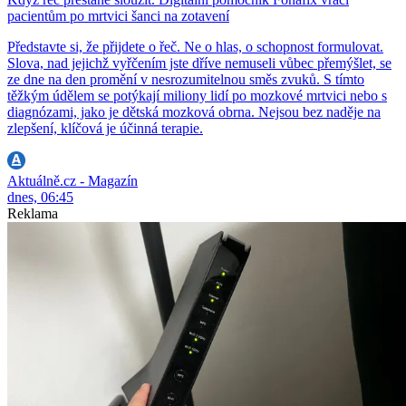
pacientům po mrtvici šanci na zotavení
Představte si, že přijdete o řeč. Ne o hlas, o schopnost formulovat.
Slova, nad jejichž vyřčením jste dříve nemuseli vůbec přemýšlet, se
ze dne na den promění v nesrozumitelnou směs zvuků. S tímto
těžkým údělem se potýkají miliony lidí po mozkové mrtvici nebo s
diagnózami, jako je dětská mozková obrna. Nejsou bez naděje na
zlepšení, klíčová je účinná terapie.
Aktuálně.cz - Magazín
dnes, 06:45
Reklama