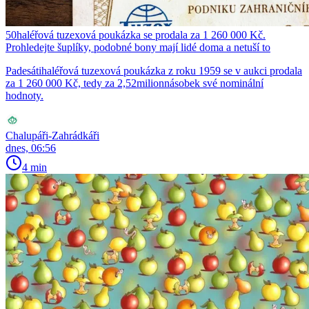
50haléřová tuzexová poukázka se prodala za 1 260 000 Kč.
Prohledejte šuplíky, podobné bony mají lidé doma a netuší to
Padesátihaléřová tuzexová poukázka z roku 1959 se v aukci prodala
za 1 260 000 Kč, tedy za 2,52milionnásobek své nominální
hodnoty.
Chalupáři-Zahrádkáři
dnes, 06:56
4 min