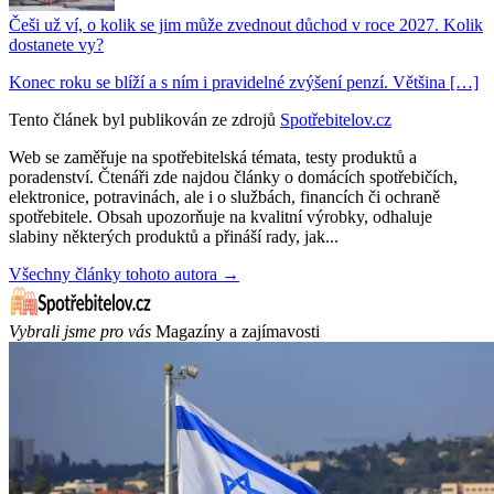
Češi už ví, o kolik se jim může zvednout důchod v roce 2027. Kolik
dostanete vy?
Konec roku se blíží a s ním i pravidelné zvýšení penzí. Většina […]
Tento článek byl publikován ze zdrojů
Spotřebitelov.cz
Web se zaměřuje na spotřebitelská témata, testy produktů a
poradenství. Čtenáři zde najdou články o domácích spotřebičích,
elektronice, potravinách, ale i o službách, financích či ochraně
spotřebitele. Obsah upozorňuje na kvalitní výrobky, odhaluje
slabiny některých produktů a přináší rady, jak...
Všechny články tohoto autora →
Vybrali jsme pro vás
Magazíny a zajímavosti