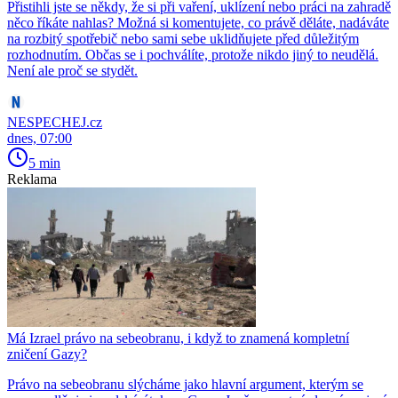
Přistihli jste se někdy, že si při vaření, uklízení nebo práci na zahradě
něco říkáte nahlas? Možná si komentujete, co právě děláte, nadáváte
na rozbitý spotřebič nebo sami sebe uklidňujete před důležitým
rozhodnutím. Občas se i pochválíte, protože nikdo jiný to neudělá.
Není ale proč se stydět.
NESPECHEJ.cz
dnes, 07:00
5 min
Reklama
Má Izrael právo na sebeobranu, i když to znamená kompletní
zničení Gazy?
Právo na sebeobranu slýcháme jako hlavní argument, kterým se