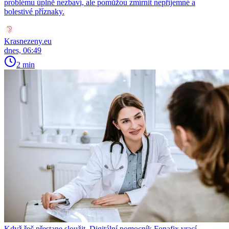
problému úplně nezbaví, ale pomůžou zmírnit nepříjemné a
bolestivé příznaky.
Krasnezeny.eu
dnes, 06:49
2 min
Když řeč přestane sloužit. Digitální pomocník Fonafix vrací