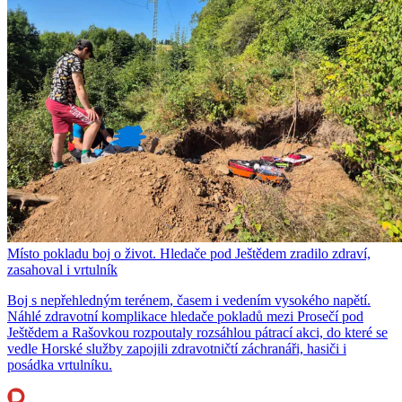
Místo pokladu boj o život. Hledače pod Ještědem zradilo zdraví,
zasahoval i vrtulník
Boj s nepřehledným terénem, časem i vedením vysokého napětí.
Náhlé zdravotní komplikace hledače pokladů mezi Prosečí pod
Ještědem a Rašovkou rozpoutaly rozsáhlou pátrací akci, do které se
vedle Horské služby zapojili zdravotničtí záchranáři, hasiči i
posádka vrtulníku.