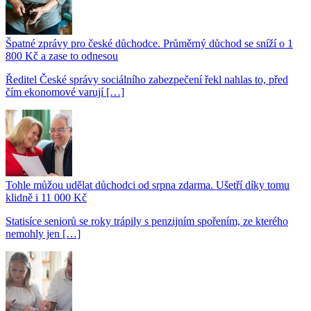
Špatné zprávy pro české důchodce. Průměrný důchod se sníží o 1
800 Kč a zase to odnesou
Ředitel České správy sociálního zabezpečení řekl nahlas to, před
čím ekonomové varují […]
Tohle můžou udělat důchodci od srpna zdarma. Ušetří díky tomu
klidně i 11 000 Kč
Statisíce seniorů se roky trápily s penzijním spořením, ze kterého
nemohly jen […]