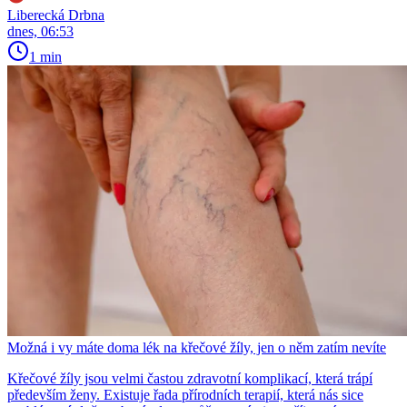
Liberecká Drbna
dnes, 06:53
1 min
Možná i vy máte doma lék na křečové žíly, jen o něm zatím nevíte
Křečové žíly jsou velmi častou zdravotní komplikací, která trápí
především ženy. Existuje řada přírodních terapií, která nás sice