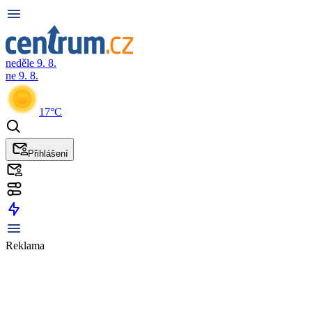
neděle 9. 8.
ne 9. 8.
17°C
Přihlášení
Reklama