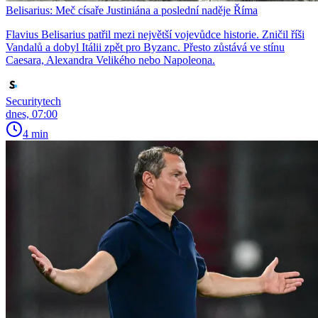
Belisarius: Meč císaře Justiniána a poslední naděje Říma
Flavius Belisarius patřil mezi největší vojevůdce historie. Zničil říši
Vandalů a dobyl Itálii zpět pro Byzanc. Přesto zůstává ve stínu
Caesara, Alexandra Velikého nebo Napoleona.
Securitytech
dnes, 07:00
4 min