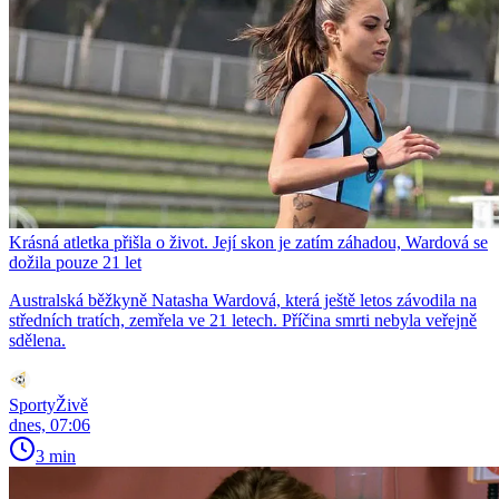
Krásná atletka přišla o život. Její skon je zatím záhadou, Wardová se
dožila pouze 21 let
Australská běžkyně Natasha Wardová, která ještě letos závodila na
středních tratích, zemřela ve 21 letech. Příčina smrti nebyla veřejně
sdělena.
SportyŽivě
dnes, 07:06
3 min