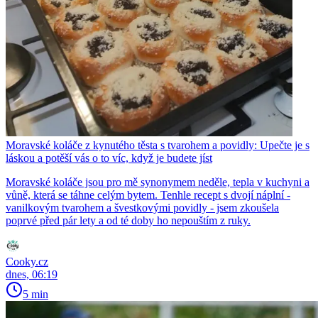
Moravské koláče z kynutého těsta s tvarohem a povidly: Upečte je s
láskou a potěší vás o to víc, když je budete jíst
Moravské koláče jsou pro mě synonymem neděle, tepla v kuchyni a
vůně, která se táhne celým bytem. Tenhle recept s dvojí náplní -
vanilkovým tvarohem a švestkovými povidly - jsem zkoušela
poprvé před pár lety a od té doby ho nepouštím z ruky.
Cooky.cz
dnes, 06:19
5 min