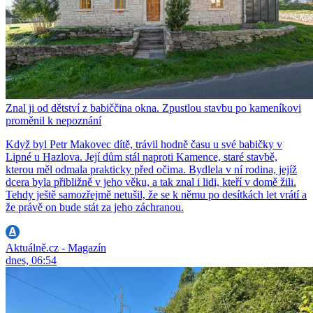
Znal ji od dětství z babiččina okna. Zpustlou stavbu po kameníkovi
proměnil k nepoznání
Když byl Petr Makovec dítě, trávil hodně času u své babičky v
Lipné u Hazlova. Její dům stál naproti Kamence, staré stavbě,
kterou měl odmala prakticky před očima. Bydlela v ní rodina, jejíž
dcera byla přibližně v jeho věku, a tak znal i lidi, kteří v domě žili.
Tehdy ještě samozřejmě netušil, že se k němu po desítkách let vrátí a
že právě on bude stát za jeho záchranou.
Aktuálně.cz - Magazín
dnes, 06:54