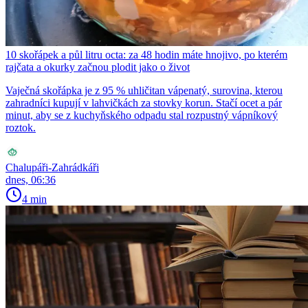
10 skořápek a půl litru octa: za 48 hodin máte hnojivo, po kterém
rajčata a okurky začnou plodit jako o život
Vaječná skořápka je z 95 % uhličitan vápenatý, surovina, kterou
zahradníci kupují v lahvičkách za stovky korun. Stačí ocet a pár
minut, aby se z kuchyňského odpadu stal rozpustný vápníkový
roztok.
Chalupáři-Zahrádkáři
dnes, 06:36
4 min