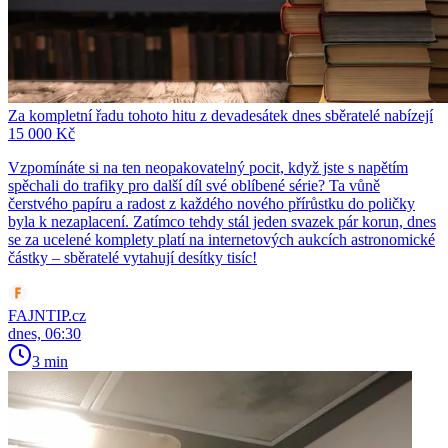
Za kompletní řadu tohoto hitu z devadesátek dnes sběratelé nabízejí
15 000 Kč
Vzpomínáte si na ten neopakovatelný pocit, když jste s napětím
spěchali do trafiky pro další díl své oblíbené série? Ta vůně
čerstvého papíru a radost z každého nového přírůstku do poličky
byla k nezaplacení. Zatímco tehdy stál jeden svazek pár korun, dnes
se za ucelené komplety platí na internetových aukcích astronomické
částky – sběratelé vytahují desítky tisíc!
FAJNTIP.cz
dnes, 06:30
3 min