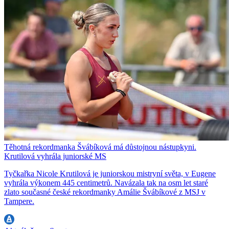
Těhotná rekordmanka Švábíková má důstojnou nástupkyni.
Krutilová vyhrála juniorské MS
Tyčkařka Nicole Krutilová je juniorskou mistryní světa, v Eugene
vyhrála výkonem 445 centimetrů. Navázala tak na osm let staré
zlato současné české rekordmanky Amálie Švábíkové z MSJ v
Tampere.