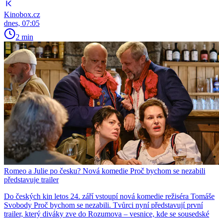
Kinobox.cz
dnes, 07:05
2 min
Romeo a Julie po česku? Nová komedie Proč bychom se nezabili
představuje trailer
Do českých kin letos 24. září vstoupí nová komedie režiséra Tomáše
Svobody Proč bychom se nezabili. Tvůrci nyní představují první
trailer, který diváky zve do Rozumova – vesnice, kde se sousedské