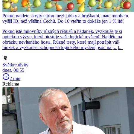
Pokud najdete skrytý citron mezi jablky a hruškami, máte mnohem
vyšší IQ, než většina Čechů. Do 10 vteřin to dokáže jen 1 % lidí
Pokud jste milovníky různých rébusů a hádanek, vyzkoušejte si
optickou výzvu, která otestuje vaše logické myšlení. Najděte na
obrázku nevítaného hosta. Různé testy, které mají potrápit váš
mozek a vyzkoušet schopnosti logického myšlení, jsou na [...]...
Světkreativity
dnes, 06:55
2 min
Reklama