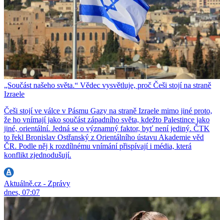
„Součást našeho světa.“ Vědec vysvětluje, proč Češi stojí na straně
Izraele
Češi stojí ve válce v Pásmu Gazy na straně Izraele mimo jiné proto,
že ho vnímají jako součást západního světa, kdežto Palestince jako
jiné, orientální. Jedná se o významný faktor, byť není jediný. ČTK
to řekl Bronislav Ostřanský z Orientálního ústavu Akademie věd
ČR. Podle něj k rozdílnému vnímání přispívají i média, která
konflikt zjednodušují.
Aktuálně.cz - Zprávy
dnes, 07:07