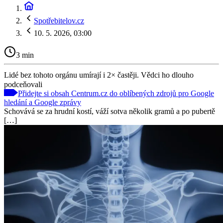
Spotřebitelov.cz
10. 5. 2026, 03:00
3 min
Lidé bez tohoto orgánu umírají i 2× častěji. Vědci ho dlouho
podceňovali
Přidejte si obsah Centrum.cz do oblíbených zdrojů pro Google
hledání a Google zprávy
Schovává se za hrudní kostí, váží sotva několik gramů a po pubertě
[…]