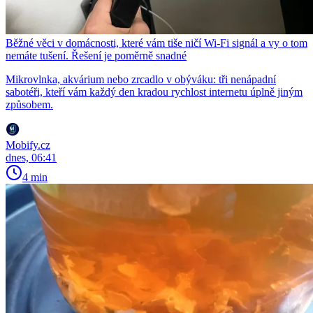
Běžné věci v domácnosti, které vám tiše ničí Wi-Fi signál a vy o tom
nemáte tušení. Řešení je poměrně snadné
Mikrovlnka, akvárium nebo zrcadlo v obýváku: tři nenápadní
sabotéři, kteří vám každý den kradou rychlost internetu úplně jiným
způsobem.
Mobify.cz
dnes, 06:41
4 min