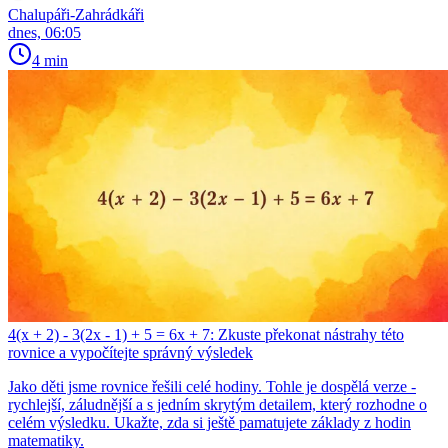
Chalupáři-Zahrádkáři
dnes, 06:05
4 min
4(x + 2) - 3(2x - 1) + 5 = 6x + 7: Zkuste překonat nástrahy této
rovnice a vypočítejte správný výsledek
Jako děti jsme rovnice řešili celé hodiny. Tohle je dospělá verze -
rychlejší, záludnější a s jedním skrytým detailem, který rozhodne o
celém výsledku. Ukažte, zda si ještě pamatujete základy z hodin
matematiky.