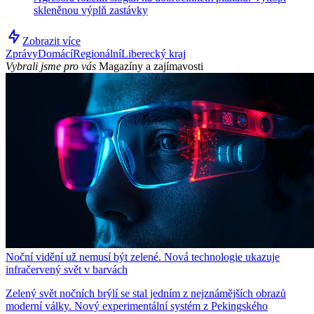
skleněnou výplň zastávky
Zobrazit více
Zprávy
Domácí
Regionální
Liberecký kraj
Vybrali jsme pro vás
Magazíny a zajímavosti
Noční vidění už nemusí být zelené. Nová technologie ukazuje
infračervený svět v barvách
Zelený svět nočních brýlí se stal jedním z nejznámějších obrazů
moderní války. Nový experimentální systém z Pekingského