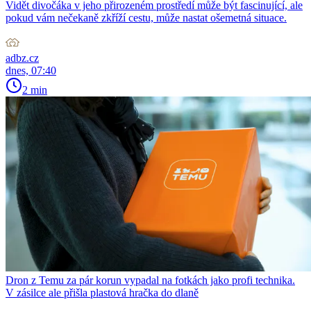
Vidět divočáka v jeho přirozeném prostředí může být fascinující, ale
pokud vám nečekaně zkříží cestu, může nastat ošemetná situace.
adbz.cz
dnes, 07:40
2 min
Dron z Temu za pár korun vypadal na fotkách jako profi technika.
V zásilce ale přišla plastová hračka do dlaně