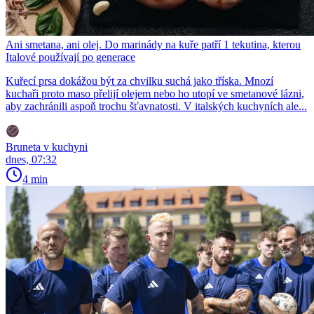
Ani smetana, ani olej. Do marinády na kuře patří 1 tekutina, kterou
Italové používají po generace
Kuřecí prsa dokážou být za chvilku suchá jako tříska. Mnozí
kuchaři proto maso přelijí olejem nebo ho utopí ve smetanové lázni,
aby zachránili aspoň trochu šťavnatosti. V italských kuchyních ale...
Bruneta v kuchyni
dnes, 07:32
4 min