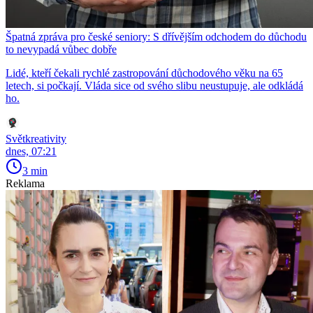
Špatná zpráva pro české seniory: S dřívějším odchodem do důchodu
to nevypadá vůbec dobře
Lidé, kteří čekali rychlé zastropování důchodového věku na 65
letech, si počkají. Vláda sice od svého slibu neustupuje, ale odkládá
ho.
Světkreativity
dnes, 07:21
3 min
Reklama