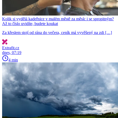
Kolik si vydělá kadeřnice v malém městě za měsíc i se spropitným?
Až to číslo uvidíte, budete koukat
Za křeslem stojí od rána do večera, ceník má vyvěšený na zdi […]
Extrafit.cz
dnes, 07:19
4 min