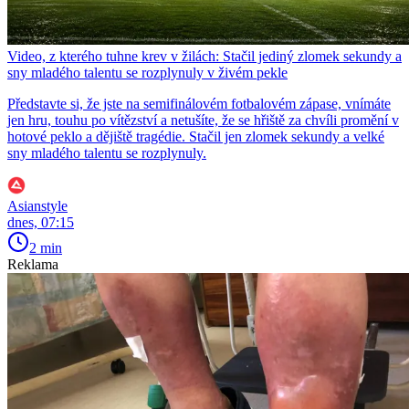
Video, z kterého tuhne krev v žilách: Stačil jediný zlomek sekundy a
sny mladého talentu se rozplynuly v živém pekle
Představte si, že jste na semifinálovém fotbalovém zápase, vnímáte
jen hru, touhu po vítězství a netušíte, že se hřiště za chvíli promění v
hotové peklo a dějiště tragédie. Stačil jen zlomek sekundy a velké
sny mladého talentu se rozplynuly.
Asianstyle
dnes, 07:15
2 min
Reklama