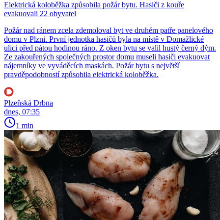
Elektrická koloběžka způsobila požár bytu. Hasiči z kouře
evakuovali 22 obyvatel
Požár nad ránem zcela zdemoloval byt ve druhém patře panelového
domu v Plzni. První jednotka hasičů byla na místě v Domažlické
ulici před pátou hodinou ráno. Z oken bytu se valil hustý černý dým.
Ze zakouřených společných prostor domu museli hasiči evakuovat
nájemníky ve vyváděcích maskách. Požár bytu s největší
pravděpodobností způsobila elektrická koloběžka.
Plzeňská Drbna
dnes, 07:35
1 min