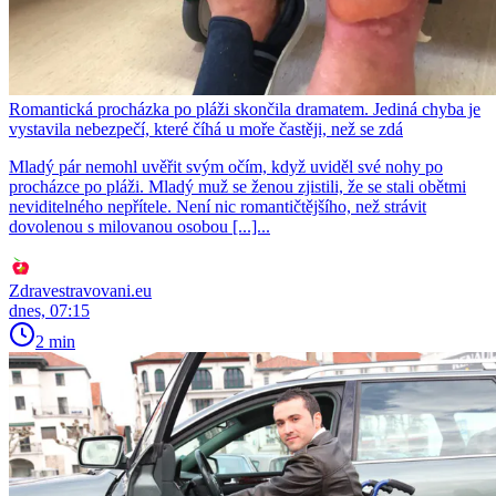
Romantická procházka po pláži skončila dramatem. Jediná chyba je
vystavila nebezpečí, které číhá u moře častěji, než se zdá
Mladý pár nemohl uvěřit svým očím, když uviděl své nohy po
procházce po pláži. Mladý muž se ženou zjistili, že se stali obětmi
neviditelného nepřítele. Není nic romantičtějšího, než strávit
dovolenou s milovanou osobou [...]...
Zdravestravovani.eu
dnes, 07:15
2 min