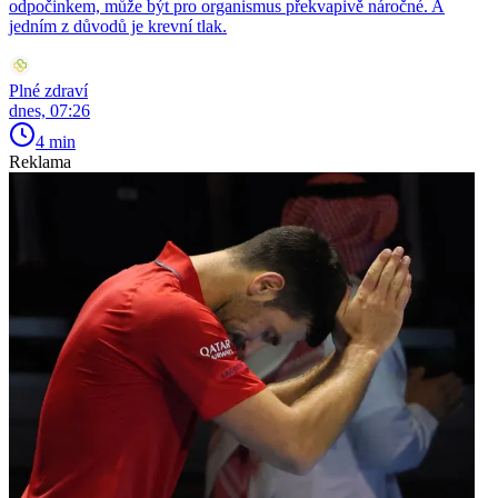
odpočinkem, může být pro organismus překvapivě náročné. A
jedním z důvodů je krevní tlak.
Plné zdraví
dnes, 07:26
4 min
Reklama