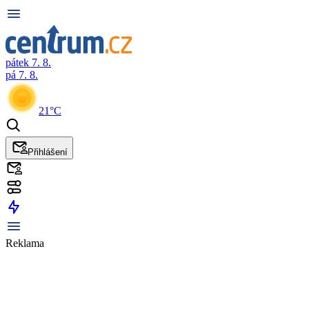
pátek 7. 8.
pá 7. 8.
21°C
Přihlášení
Reklama