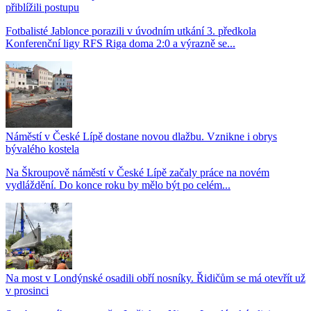
přiblížili postupu
Fotbalisté Jablonce porazili v úvodním utkání 3. předkola
Konferenční ligy RFS Riga doma 2:0 a výrazně se...
Náměstí v České Lípě dostane novou dlažbu. Vznikne i obrys
bývalého kostela
Na Škroupově náměstí v České Lípě začaly práce na novém
vydláždění. Do konce roku by mělo být po celém...
Na most v Londýnské osadili obří nosníky. Řidičům se má otevřít už
v prosinci