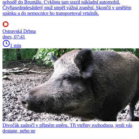
nehodě do Bruntálu. Cyklistu tam srazil nákladní automobil.
Čtyřiasedmdesátiletý muž utrpěl vážná zranění. Skončil v umělém
spánku a do nemocnice ho transportoval vrtulník.
Ostravská Drbna
dnes, 07:41
1 min
Divočák zaútočí v přímém směru. Tři vteřiny rozhodnou, jestli vás
dostane, nebo ne