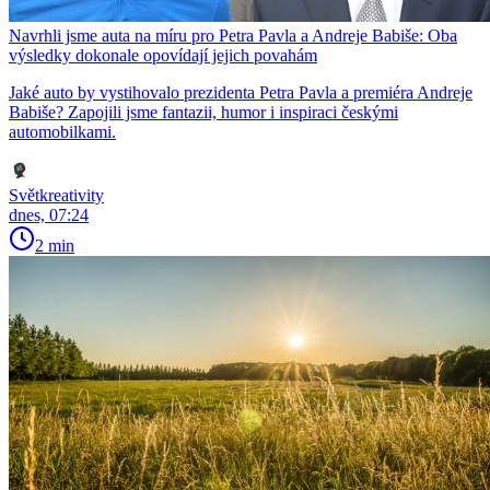
Navrhli jsme auta na míru pro Petra Pavla a Andreje Babiše: Oba
výsledky dokonale opovídají jejich povahám
Jaké auto by vystihovalo prezidenta Petra Pavla a premiéra Andreje
Babiše? Zapojili jsme fantazii, humor i inspiraci českými
automobilkami.
Světkreativity
dnes, 07:24
2 min