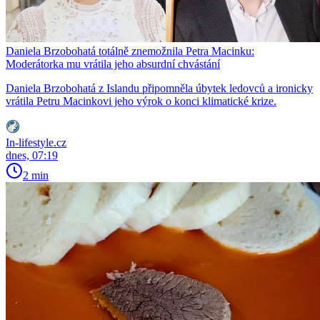
Daniela Brzobohatá totálně znemožnila Petra Macinku:
Moderátorka mu vrátila jeho absurdní chvástání
Daniela Brzobohatá z Islandu připomněla úbytek ledovců a ironicky
vrátila Petru Macinkovi jeho výrok o konci klimatické krize.
In-lifestyle.cz
dnes, 07:19
2 min