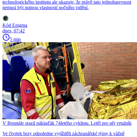
technologického institutu ale ukazuje, že právě tato jednobarevnost
nemusí být nutnou vlastností nočního vidění.
Kód Enigma
dnes, 07:42
5 min
V Bruntále srazil náklaďák 74letého cyklistu. Letěl pro něj vrtulník
Ve čtvrtek brzy odpoledne vyjížděli záchranářské týmy k vážně