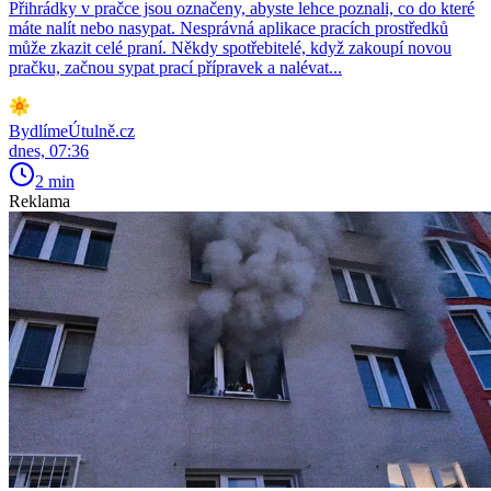
Přihrádky v pračce jsou označeny, abyste lehce poznali, co do které
máte nalít nebo nasypat. Nesprávná aplikace pracích prostředků
může zkazit celé praní. Někdy spotřebitelé, když zakoupí novou
pračku, začnou sypat prací přípravek a nalévat...
BydlímeÚtulně.cz
dnes, 07:36
2 min
Reklama