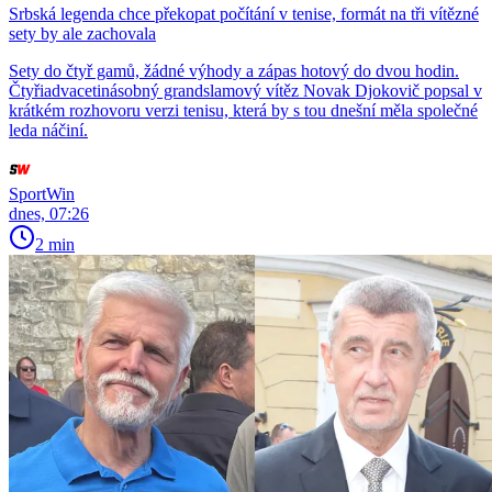
Srbská legenda chce překopat počítání v tenise, formát na tři vítězné
sety by ale zachovala
Sety do čtyř gamů, žádné výhody a zápas hotový do dvou hodin.
Čtyřiadvacetinásobný grandslamový vítěz Novak Djokovič popsal v
krátkém rozhovoru verzi tenisu, která by s tou dnešní měla společné
leda náčiní.
SportWin
dnes, 07:26
2 min