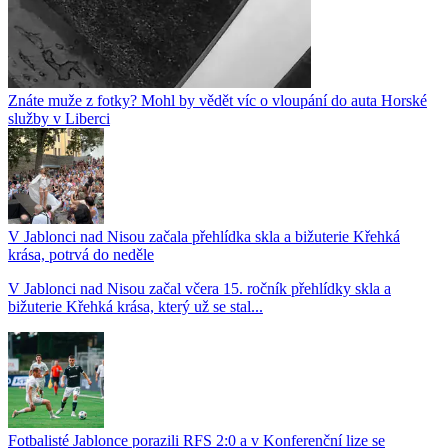
Znáte muže z fotky? Mohl by vědět víc o vloupání do auta Horské
služby v Liberci
V Jablonci nad Nisou začala přehlídka skla a bižuterie Křehká
krása, potrvá do neděle
V Jablonci nad Nisou začal včera 15. ročník přehlídky skla a
bižuterie Křehká krása, který už se stal...
Fotbalisté Jablonce porazili RFS 2:0 a v Konferenční lize se