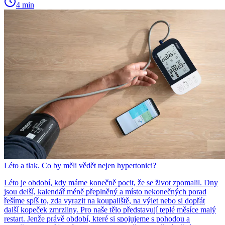
4 min
Léto a tlak. Co by měli vědět nejen hypertonici?
Léto je období, kdy máme konečně pocit, že se život zpomalil. Dny
jsou delší, kalendář méně přeplněný a místo nekonečných porad
řešíme spíš to, zda vyrazit na koupaliště, na výlet nebo si dopřát
další kopeček zmrzliny. Pro naše tělo představují teplé měsíce malý
restart. Jenže právě období, které si spojujeme s pohodou a