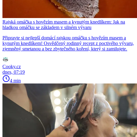
Rajská omáčka s hovězím masem a kynutým knedlíkem: Jak na
hladkou omáčku se základem v silném vývaru
Připravte si nejlepší domácí rajskou omáčku s hovězím masem a
kynutým knedlíkem! Osvědčený rodinný recept z poctivého vývaru,
zjemněný smetanou a bez zbytečného koření, který si zamilujete.
Cooky.cz
dnes, 07:19
4 min