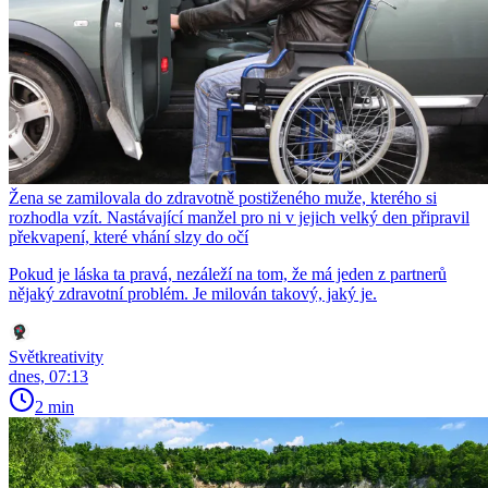
Žena se zamilovala do zdravotně postiženého muže, kterého si
rozhodla vzít. Nastávající manžel pro ni v jejich velký den připravil
překvapení, které vhání slzy do očí
Pokud je láska ta pravá, nezáleží na tom, že má jeden z partnerů
nějaký zdravotní problém. Je milován takový, jaký je.
Světkreativity
dnes, 07:13
2 min