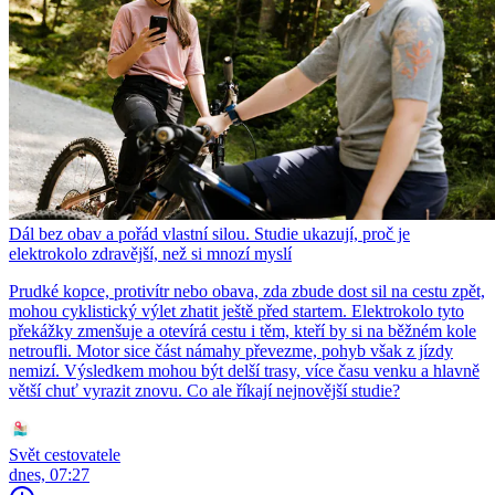
Dál bez obav a pořád vlastní silou. Studie ukazují, proč je
elektrokolo zdravější, než si mnozí myslí
Prudké kopce, protivítr nebo obava, zda zbude dost sil na cestu zpět,
mohou cyklistický výlet zhatit ještě před startem. Elektrokolo tyto
překážky zmenšuje a otevírá cestu i těm, kteří by si na běžném kole
netroufli. Motor sice část námahy převezme, pohyb však z jízdy
nemizí. Výsledkem mohou být delší trasy, více času venku a hlavně
větší chuť vyrazit znovu. Co ale říkají nejnovější studie?
Svět cestovatele
dnes, 07:27