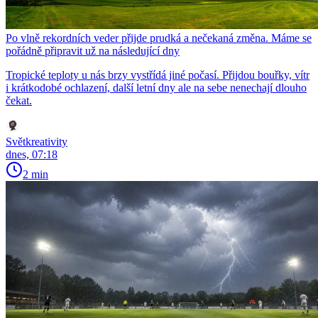
Po vlně rekordních veder přijde prudká a nečekaná změna. Máme se
pořádně připravit už na následující dny
Tropické teploty u nás brzy vystřídá jiné počasí. Přijdou bouřky, vítr
i krátkodobé ochlazení, další letní dny ale na sebe nenechají dlouho
čekat.
Světkreativity
dnes, 07:18
2 min