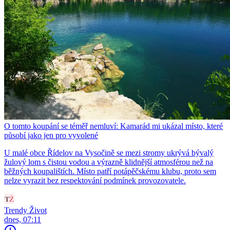
O tomto koupání se téměř nemluví: Kamarád mi ukázal místo, které
působí jako jen pro vyvolené
U malé obce Řídelov na Vysočině se mezi stromy ukrývá bývalý
žulový lom s čistou vodou a výrazně klidnější atmosférou než na
běžných koupalištích. Místo patří potápěčskému klubu, proto sem
nelze vyrazit bez respektování podmínek provozovatele.
Trendy Život
dnes, 07:11