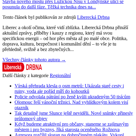
Stavba nového mostu přes Lužickou Nisu v Londýnské ulici se
posunula do další fáze. Těžká technika dnes na...
Tento článek byl publikován ze zdrojů
Liberecká Drbna
Liberec a okolí očima, které vidí zblízka. Liberecká Drbna přináší
aktuální zprávy, příběhy i kauzy z regionu, který má svou
specifickou energii – od hor přes města až po malé obce. Politika,
doprava, kultura, bezpečnost i komunální dění – to vše je tu
přehledně, svižně a bez zbytečných...
Všechny články tohoto autora →
Další články z kategorie
Regionální
Vírská přehrada klesla o osm metrů: Ukázala staré cesty i
ruiny, voda ale pořád míří do kohoutků
Policie odvolala pátrání po ženě kvůli ukradeným 50 tisícům
Olomouc řeší vánoční tržnici. Nad vyhlídkovým kolem visí
otazník
Tak detailně jsme Slunce ještě neviděli. Nové snímky přinesly
průlomový objev
Když budeme atraktivní pro občany, staneme se zajímavým
městem i pro byznys, říká starosta oceněného Rožnova
Agresora rozčílil slogan na dobročinném plakátu. Vykopl