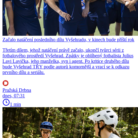
Začalo natáčení posledního dílu Vyšehradu, v kinech bude příští rok
Třetím dílem, jehož natáčení právě začalo, ukončí tvůrci sérii z
fotbalového prostředí Vyšehrad. Zpátky je oblíbený fotbalista Julius
Lavi Lavička, jeho manželka, syn i agent. Po kritice druhého dílu
bude Vyšehrad TŘY podle autorů komornější a vrací se k odkazu
prvního dílu a seriálu.
Pražská Drbna
dnes, 07:31
1 min