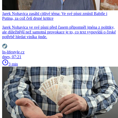
Jarek Nohavica zasáhl citlivé téma: Ve své písni zmínil Babiše i
Putina, za což čelí drsné kritice
Jarek Nohavica ve své písni před časem připomněl jména z politiky,
ale důležitější než samotná provokace je to, co text vypovídá o české
potřebě hledat viníka jinde.
In-lifestyle.cz
dnes, 07:21
3 min