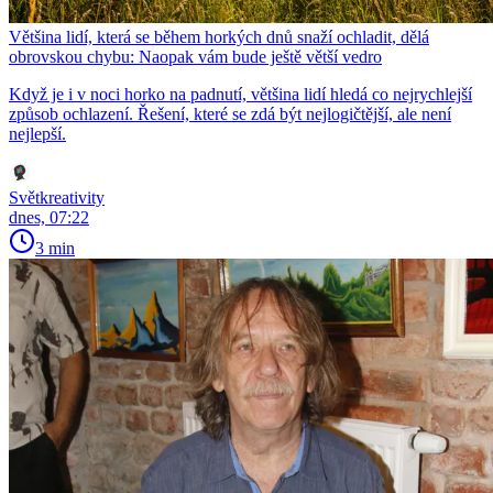
Většina lidí, která se během horkých dnů snaží ochladit, dělá
obrovskou chybu: Naopak vám bude ještě větší vedro
Když je i v noci horko na padnutí, většina lidí hledá co nejrychlejší
způsob ochlazení. Řešení, které se zdá být nejlogičtější, ale není
nejlepší.
Světkreativity
dnes, 07:22
3 min