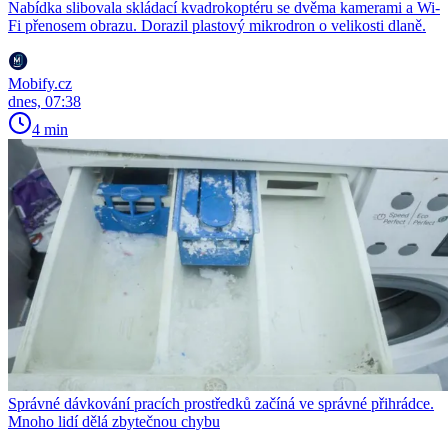
Nabídka slibovala skládací kvadrokoptéru se dvěma kamerami a Wi-
Fi přenosem obrazu. Dorazil plastový mikrodron o velikosti dlaně.
Mobify.cz
dnes, 07:38
4 min
Správné dávkování pracích prostředků začíná ve správné přihrádce.
Mnoho lidí dělá zbytečnou chybu