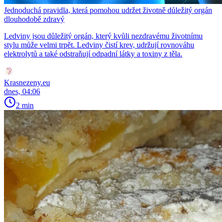
Jednoduchá pravidla, která pomohou udržet životně důležitý orgán
dlouhodobě zdravý
Ledviny jsou důležitý orgán, který kvůli nezdravému životnímu
stylu může velmi trpět. Ledviny čistí krev, udržují rovnováhu
elektrolytů a také odstraňují odpadní látky a toxiny z těla.
Krasnezeny.eu
dnes, 04:06
2 min