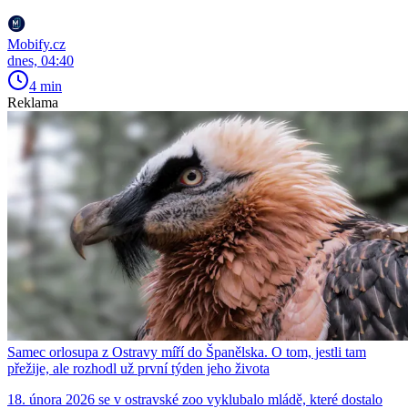
Mobify.cz
dnes, 04:40
4 min
Reklama
Samec orlosupa z Ostravy míří do Španělska. O tom, jestli tam
přežije, ale rozhodl už první týden jeho života
18. února 2026 se v ostravské zoo vyklubalo mládě, které dostalo