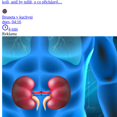
koši, aniž by tušili, o co přicházejí....
Bruneta v kuchyni
dnes, 04:16
4 min
Reklama