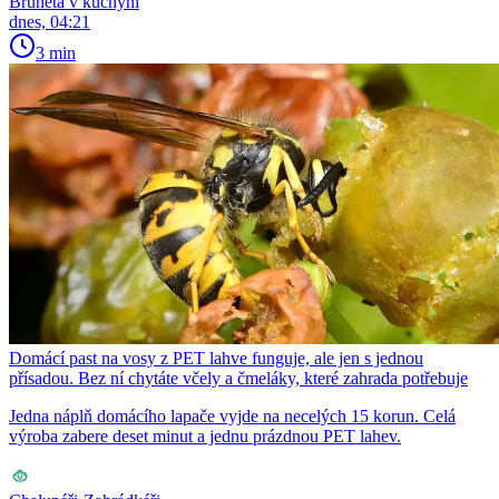
Bruneta v kuchyni
dnes, 04:21
3 min
Domácí past na vosy z PET lahve funguje, ale jen s jednou
přísadou. Bez ní chytáte včely a čmeláky, které zahrada potřebuje
Jedna náplň domácího lapače vyjde na necelých 15 korun. Celá
výroba zabere deset minut a jednu prázdnou PET lahev.