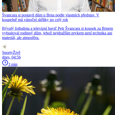
Švancara si postavil dům u Brna podle vlastních představ. V
koupelně má vánoční skřítky po celý rok
Bývalý fotbalista a televizní bavič Petr Švancara si kousek za Brnem
vybudoval rodinný dům, jehož nejdražším prvkem není technika ani
materiál, ale atmosféra.
SportyŽivě
dnes, 04:56
3 min