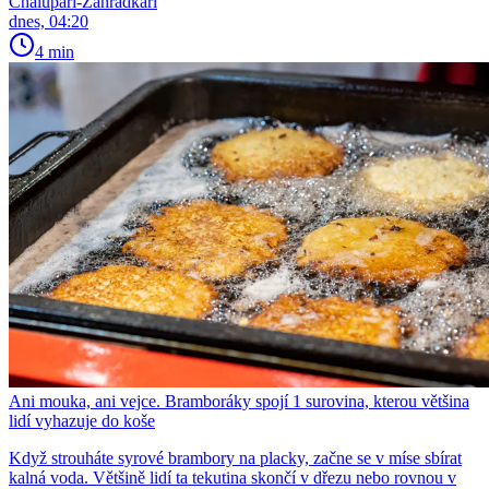
Chalupáři-Zahrádkáři
dnes, 04:20
4 min
Ani mouka, ani vejce. Bramboráky spojí 1 surovina, kterou většina
lidí vyhazuje do koše
Když strouháte syrové brambory na placky, začne se v míse sbírat
kalná voda. Většině lidí ta tekutina skončí v dřezu nebo rovnou v