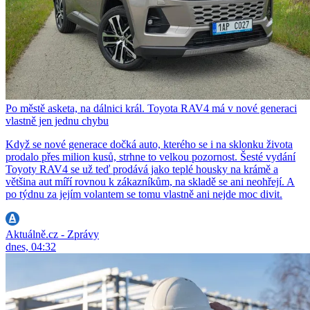
Po městě asketa, na dálnici král. Toyota RAV4 má v nové generaci
vlastně jen jednu chybu
Když se nové generace dočká auto, kterého se i na sklonku života
prodalo přes milion kusů, strhne to velkou pozornost. Šesté vydání
Toyoty RAV4 se už teď prodává jako teplé housky na krámě a
většina aut míří rovnou k zákazníkům, na skladě se ani neohřejí. A
po týdnu za jejím volantem se tomu vlastně ani nejde moc divit.
Aktuálně.cz - Zprávy
dnes, 04:32