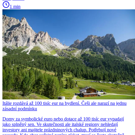
1 min
Itálie rozdává až 100 tisíc eur na bydlení. Češi ale narazí na jednu
zásadní podmínku
Domy za symbolické euro nebo dotace až 100 tisíc eur vypadají
jako splněný sen. Ve skutečnosti ale italské regiony nehledají
investory ani majitele prázdninových chalup. Potřebují nové