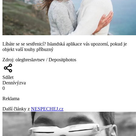
Líbáte se se sestřenicí? Islandská aplikace vás upozorní, pokud je
objekt vaší touhy příbuzný
Zdroj
:
olegbreslavtsev / Depositphotos
Sdílet
Denní
výzva
0
Reklama
Další články z
NESPECHEJ.cz