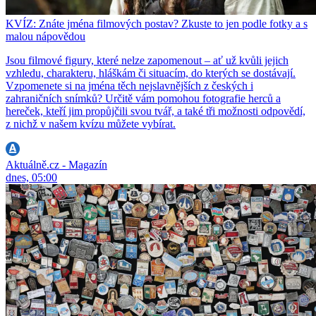
KVÍZ: Znáte jména filmových postav? Zkuste to jen podle fotky a s
malou nápovědou
Jsou filmové figury, které nelze zapomenout – ať už kvůli jejich
vzhledu, charakteru, hláškám či situacím, do kterých se dostávají.
Vzpomenete si na jména těch nejslavnějších z českých i
zahraničních snímků? Určitě vám pomohou fotografie herců a
hereček, kteří jim propůjčili svou tvář, a také tři možnosti odpovědí,
z nichž v našem kvízu můžete vybírat.
Aktuálně.cz - Magazín
dnes, 05:00