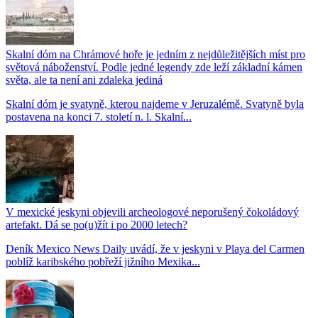
Skalní dóm na Chrámové hoře je jedním z nejdůležitějších míst pro
světová náboženství. Podle jedné legendy zde leží základní kámen
světa, ale ta není ani zdaleka jediná
Skalní dóm je svatyně, kterou najdeme v Jeruzalémě. Svatyně byla
postavena na konci 7. století n. l. Skalní...
V mexické jeskyni objevili archeologové neporušený čokoládový
artefakt. Dá se po(u)žít i po 2000 letech?
Deník Mexico News Daily uvádí, že v jeskyni v Playa del Carmen
poblíž karibského pobřeží jižního Mexika...