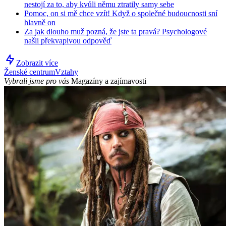
nestojí za to, aby kvůli němu ztratily samy sebe
Pomoc, on si mě chce vzít! Když o společné budoucnosti sní
hlavně on
Za jak dlouho muž pozná, že jste ta pravá? Psychologové
našli překvapivou odpověď
Zobrazit více
Ženské centrum
Vztahy
Vybrali jsme pro vás
Magazíny a zajímavosti