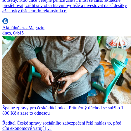
sousedy. Kdo chce veřejné peníze získat, musí se často skutečně
přestěhovat, zřídit si v obci hlavní bydliště a investovat další desítky
až stovky tisíc eur do rekonstrukce.
Aktuálně.cz - Magazín
dnes, 04:45
Špatné zprávy pro české důchodce. Průměrný důchod se sníží o 1
800 Kč a zase to odnesou
Ředitel České správy sociálního zabezpečení řekl nahlas to, před
čím ekonomové varují […]