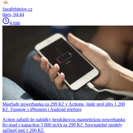
Spotřebitelov.cz
dnes, 04:44
4 min
MagSafe powerbanka za 299 Kč v Actionu, jinde stojí přes 1 200
Kč. Funguje s iPhonem i Android telefony
Action zařadil do nabídky bezdrátovou magnetickou powerbanku
Re-load s kapacitou 5 000 mAh za 299 Kč. Srovnatelné modely
začínají nad 1 200 Kč.