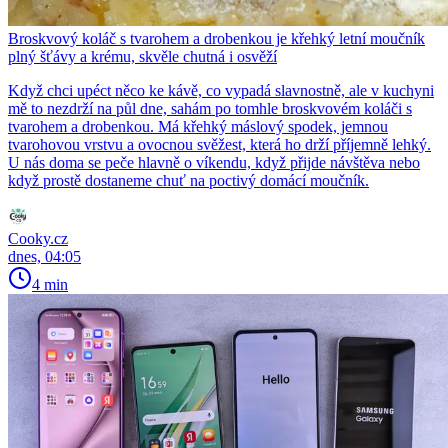
Broskvový koláč s tvarohem a drobenkou je křehký letní moučník
plný šťávy a krému, skvěle chutná i osvěží
Když chci upéct něco ke kávě, co vypadá slavnostně, ale v kuchyni
mě to nezdrží na půl dne, sahám po tomhle broskvovém koláči s
tvarohem a drobenkou. Má křehký máslový spodek, jemnou
tvarohovou vrstvu a ovocnou svěžest, která ho drží příjemně lehký.
U nás doma se peče hlavně o víkendu, když přijde návštěva nebo
když prostě dostaneme chuť na poctivý domácí moučník.
Cooky.cz
dnes, 04:05
4 min