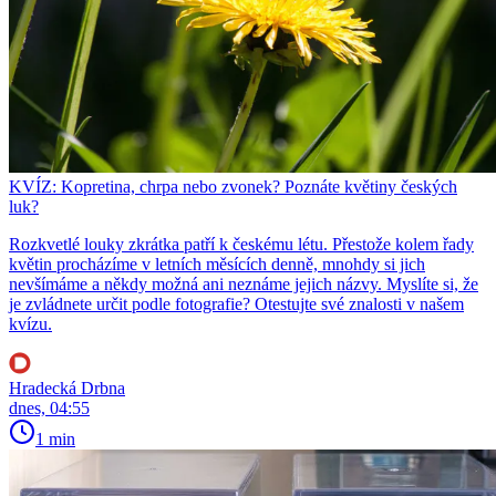
KVÍZ: Kopretina, chrpa nebo zvonek? Poznáte květiny českých
luk?
Rozkvetlé louky zkrátka patří k českému létu. Přestože kolem řady
květin procházíme v letních měsících denně, mnohdy si jich
nevšímáme a někdy možná ani neznáme jejich názvy. Myslíte si, že
je zvládnete určit podle fotografie? Otestujte své znalosti v našem
kvízu.
Hradecká Drbna
dnes, 04:55
1 min