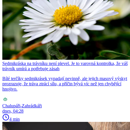
Sedmikráska na trávníku není plevel. Je to varovná kontrolka, že váš
trávník umírá a potřebuje zásah
Bílé terčíky sedmikrásek vypadají nevinně, ale jejich masový výskyt
prozrazuje, že tráva ztrácí sílu, a příčin bývá víc než jen chybějící
hnojivo.
Chalupáři-Zahrádkáři
dnes, 04:28
4 min