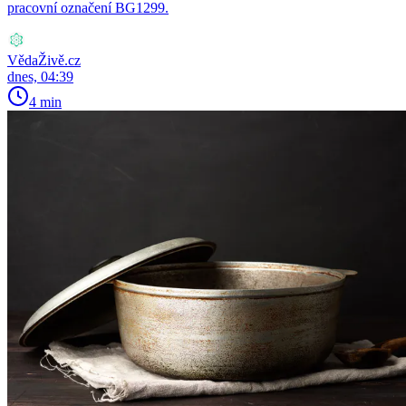
pracovní označení BG1299.
VědaŽivě.cz
dnes, 04:39
4 min