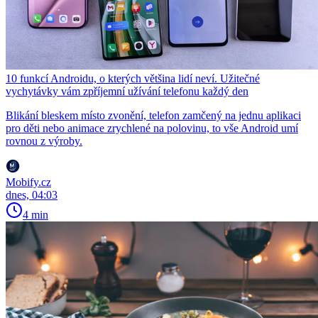
10 funkcí Androidu, o kterých většina lidí neví. Užitečné
vychytávky vám zpříjemní užívání telefonu každý den
Blikání bleskem místo zvonění, telefon zamčený na jednu aplikaci
pro děti nebo animace zrychlené na polovinu, to vše Android umí
rovnou z výroby.
Mobify.cz
dnes, 04:03
4 min