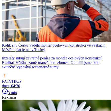
Kolik si v Česku vydělá montér ocelových konstrukcí ve výškách.
Měsíční plat je neuvěřitelný
Inzeráty slibují závratné peníze za montáž ocelových konstrukcí.
Realita? Většina zaměstnanců bere zlomek. Odhalili jsme, kdo
skutečně vydělává šesticiferné sumy.
FAJNTIP.cz
dnes, 04:30
3 min
Reklama