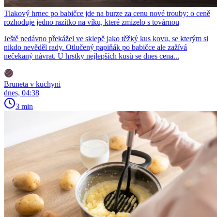
Tlakový hrnec po babičce jde na burze za cenu nové trouby: o ceně
rozhoduje jedno razítko na víku, které zmizelo s továrnou
Ještě nedávno překážel ve sklepě jako těžký kus kovu, se kterým si
nikdo nevěděl rady. Otlučený papiňák po babičce ale zažívá
nečekaný návrat. U hrstky nejlepších kusů se dnes cena...
Bruneta v kuchyni
dnes, 04:38
3 min