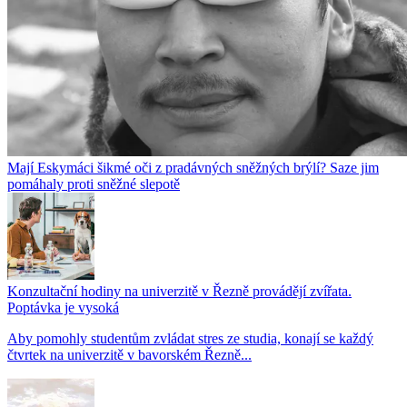
Mají Eskymáci šikmé oči z pradávných sněžných brýlí? Saze jim
pomáhaly proti sněžné slepotě
Konzultační hodiny na univerzitě v Řezně provádějí zvířata.
Poptávka je vysoká
Aby pomohly studentům zvládat stres ze studia, konají se každý
čtvrtek na univerzitě v bavorském Řezně...