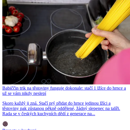
Babiččin trik na těstoviny funguje dokonale: stačí 1 lžíce do hrnce a
už se vám nikdy neslepí
Skoro každý ji zná. Stačí prý přidat do hrnce jedinou lžíci a
těstoviny pak zůstanou pěkně oddělené, žádný slepenec na talíři.
Rada se v českých kuchyních dědí z generace na...