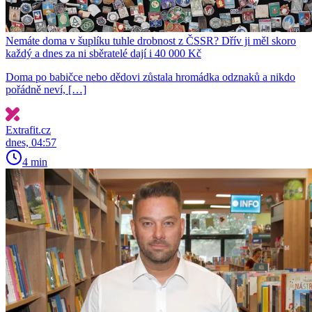
Nemáte doma v šuplíku tuhle drobnost z ČSSR? Dřív ji měl skoro
každý a dnes za ni sběratelé dají i 40 000 Kč
Doma po babičce nebo dědovi zůstala hromádka odznaků a nikdo
pořádně neví, […]
Extrafit.cz
dnes, 04:57
4 min