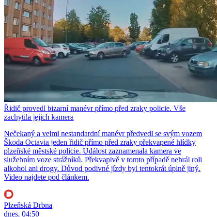
Řidič provedl bizarní manévr přímo před zraky policie. Vše
zachytila jejich kamera
Nečekaný a velmi nestandardní manévr předvedl se svým vozem
Škoda Octavia jeden řidič přímo před zraky překvapené hlídky
plzeňské městské policie. Událost zaznamenala kamera ve
služebním voze strážníků. Překvapivě v tomto případě nehrál roli
alkohol ani drogy. Důvod podivné jízdy byl tentokrát úplně jiný.
Video najdete pod článkem.
Plzeňská Drbna
dnes, 04:50