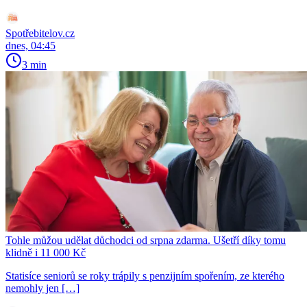
Spotřebitelov.cz
dnes, 04:45
3 min
Tohle můžou udělat důchodci od srpna zdarma. Ušetří díky tomu
klidně i 11 000 Kč
Statisíce seniorů se roky trápily s penzijním spořením, ze kterého
nemohly jen […]