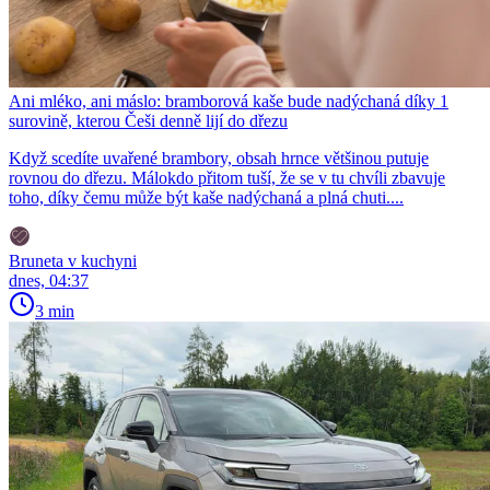
Ani mléko, ani máslo: bramborová kaše bude nadýchaná díky 1
surovině, kterou Češi denně lijí do dřezu
Když scedíte uvařené brambory, obsah hrnce většinou putuje
rovnou do dřezu. Málokdo přitom tuší, že se v tu chvíli zbavuje
toho, díky čemu může být kaše nadýchaná a plná chuti....
Bruneta v kuchyni
dnes, 04:37
3 min