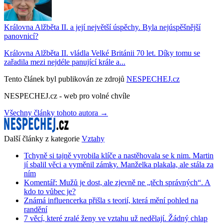
Královna Alžběta II. a její největší úspěchy. Byla nejúspěšnější
panovnicí?
Královna Alžběta II. vládla Velké Británii 70 let. Díky tomu se
zařadila mezi nejdéle panující krále a...
Tento článek byl publikován ze zdrojů
NESPECHEJ.cz
NESPECHEJ.cz - web pro volné chvíle
Všechny články tohoto autora →
Další články z kategorie
Vztahy
Tchyně si tajně vyrobila klíče a nastěhovala se k nim. Martin
jí sbalil věci a vyměnil zámky. Manželka plakala, ale stála za
ním
Komentář: Mužů je dost, ale zjevně ne „těch správných“. A
kdo to vůbec je?
Známá influencerka přišla s teorií, která mění pohled na
randění
7 věcí, které zralé ženy ve vztahu už nedělají. Žádný chlap