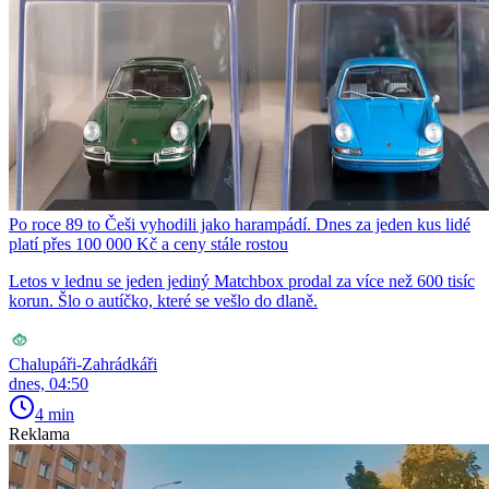
Po roce 89 to Češi vyhodili jako harampádí. Dnes za jeden kus lidé
platí přes 100 000 Kč a ceny stále rostou
Letos v lednu se jeden jediný Matchbox prodal za více než 600 tisíc
korun. Šlo o autíčko, které se vešlo do dlaně.
Chalupáři-Zahrádkáři
dnes, 04:50
4 min
Reklama