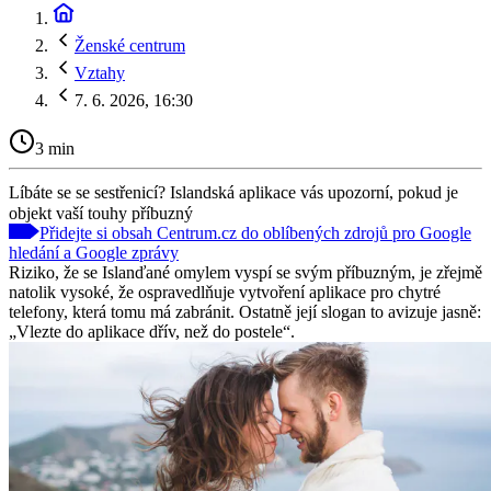
Ženské centrum
Vztahy
7. 6. 2026, 16:30
3 min
Líbáte se se sestřenicí? Islandská aplikace vás upozorní, pokud je
objekt vaší touhy příbuzný
Přidejte si obsah Centrum.cz do oblíbených zdrojů pro Google
hledání a Google zprávy
Riziko, že se Islanďané omylem vyspí se svým příbuzným, je zřejmě
natolik vysoké, že ospravedlňuje vytvoření aplikace pro chytré
telefony, která tomu má zabránit. Ostatně její slogan to avizuje jasně:
„Vlezte do aplikace dřív, než do postele“.