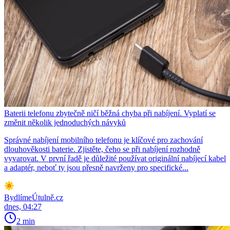
Baterii telefonu zbytečně ničí běžná chyba při nabíjení. Vyplatí se
změnit několik jednoduchých návyků
Správné nabíjení mobilního telefonu je klíčové pro zachování
dlouhověkosti baterie. Zjistěte, čeho se při nabíjení rozhodně
vyvarovat. V první řadě je důležité používat originální nabíjecí kabel
a adaptér, neboť ty jsou přesně navrženy pro specifické...
BydlímeÚtulně.cz
dnes, 04:27
2 min