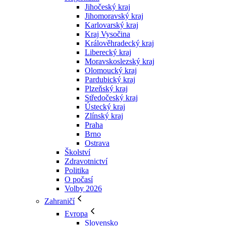
Jihočeský kraj
Jihomoravský kraj
Karlovarský kraj
Kraj Vysočina
Králověhradecký kraj
Liberecký kraj
Moravskoslezský kraj
Olomoucký kraj
Pardubický kraj
Plzeňský kraj
Středočeský kraj
Ústecký kraj
Zlínský kraj
Praha
Brno
Ostrava
Školství
Zdravotnictví
Politika
O počasí
Volby 2026
Zahraničí
Evropa
Slovensko