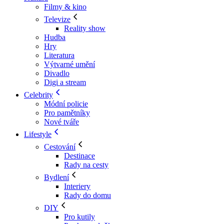
Filmy & kino
Televize
Reality show
Hudba
Hry
Literatura
Výtvarné umění
Divadlo
Digi a stream
Celebrity
Módní policie
Pro pamětníky
Nové tváře
Lifestyle
Cestování
Destinace
Rady na cesty
Bydlení
Interiery
Rady do domu
DIY
Pro kutily