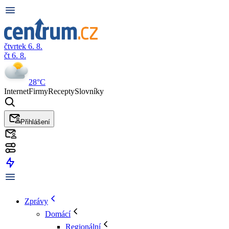
čtvrtek 6. 8.
čt 6. 8.
28°C
Internet
Firmy
Recepty
Slovníky
Přihlášení
Zprávy
Domácí
Regionální