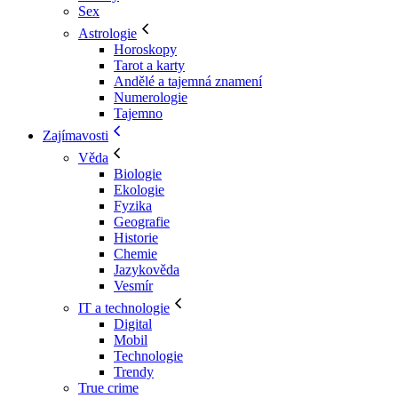
Sex
Astrologie
Horoskopy
Tarot a karty
Andělé a tajemná znamení
Numerologie
Tajemno
Zajímavosti
Věda
Biologie
Ekologie
Fyzika
Geografie
Historie
Chemie
Jazykověda
Vesmír
IT a technologie
Digital
Mobil
Technologie
Trendy
True crime