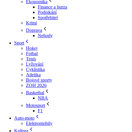
Ekonomika
Finance a burza
Podnikání
Spotřebitel
Krimi
Doprava
Nehody
Sport
Hokej
Fotbal
Tenis
Lyžování
Cyklistika
Atletika
Bojové sporty
ZOH 2026
Basketbal
NBA
Motosport
F1
Auto-moto
Elektromobily
Kultura