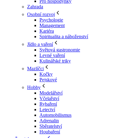
Pro hospodyňky
Zahrada
Osobní rozvoj
Psychologie
Management
Kariéra
Spiritualita a náboženství
Jídlo a vaření
Světová gastronomie
Levné vaření
Kulinářské triky
Mazlíčci
Kočky
Pejskové
Hobby
Modelářství
Včelařství
Rybaření
Letectví
Automobilismus
Adrenalin
Sběratelství
Houbaření