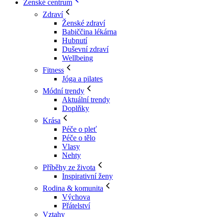
Ženské centrum
Zdraví
Ženské zdraví
Babiččina lékárna
Hubnutí
Duševní zdraví
Wellbeing
Fitness
Jóga a pilates
Módní trendy
Aktuální trendy
Doplňky
Krása
Péče o pleť
Péče o tělo
Vlasy
Nehty
Příběhy ze života
Inspirativní ženy
Rodina & komunita
Výchova
Přátelství
Vztahy