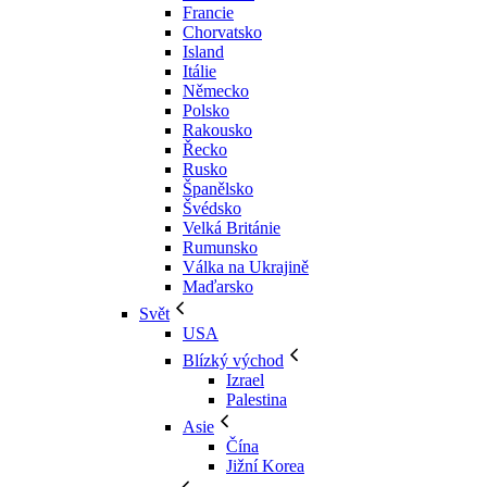
Francie
Chorvatsko
Island
Itálie
Německo
Polsko
Rakousko
Řecko
Rusko
Španělsko
Švédsko
Velká Británie
Rumunsko
Válka na Ukrajině
Maďarsko
Svět
USA
Blízký východ
Izrael
Palestina
Asie
Čína
Jižní Korea