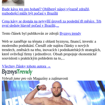
Bude káva jen pro bohaté? Oblíbený nápoj výrazně zdražil,
rozhodující může být počasí v Brazílii
Cena kávy se dostala na nejvyšší úroveň za poslední tři měsíce. Trh
nyní sleduje hlavně počasí v Brazílii,...
Tento článek byl publikován ze zdrojů
Byznys trendy
Web se zaměřuje na témata z oblasti byznysu, financí, investic a
moderního podnikání. Čtenáři zde najdou články o nových
trendech, změnách na trhu, inovacích i podnikatelských strategiích,
které ovlivňují firmy i jednotlivce. Obsah propojuje ekonomické
souvislosti s praktickým pohledem na to,...
Všechny články tohoto autora →
Vybrali jsme pro vás
Magazíny a zajímavosti