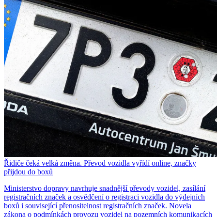
Řidiče čeká velká změna. Převod vozidla vyřídí online, značky
přijdou do boxů
Ministerstvo dopravy navrhuje snadnější převody vozidel, zasílání
registračních značek a osvědčení o registraci vozidla do výdejních
boxů i související přenositelnost registračních značek. Novela
zákona o podmínkách provozu vozidel na pozemních komunikacích