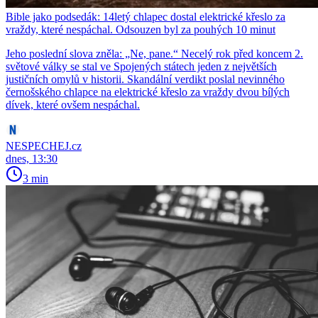
Bible jako podsedák: 14letý chlapec dostal elektrické křeslo za
vraždy, které nespáchal. Odsouzen byl za pouhých 10 minut
Jeho poslední slova zněla: „Ne, pane.“ Necelý rok před koncem 2.
světové války se stal ve Spojených státech jeden z největších
justičních omylů v historii. Skandální verdikt poslal nevinného
černošského chlapce na elektrické křeslo za vraždy dvou bílých
dívek, které ovšem nespáchal.
NESPECHEJ.cz
dnes, 13:30
3 min