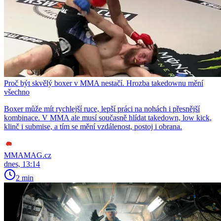
Proč být skvělý boxer v MMA nestačí. Hrozba takedownu mění
všechno
Boxer může mít rychlejší ruce, lepší práci na nohách i přesnější
kombinace. V MMA ale musí současně hlídat takedown, low kick,
klinč i submise, a tím se mění vzdálenost, postoj i obrana.
MMAMAG.cz
dnes, 13:14
2 min