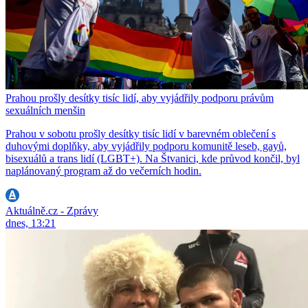
Prahou prošly desítky tisíc lidí, aby vyjádřily podporu právům
sexuálních menšin
Prahou v sobotu prošly desítky tisíc lidí v barevném oblečení s
duhovými doplňky, aby vyjádřily podporu komunitě leseb, gayů,
bisexuálů a trans lidí (LGBT+). Na Štvanici, kde průvod končil, byl
naplánovaný program až do večerních hodin.
Aktuálně.cz - Zprávy
dnes, 13:21