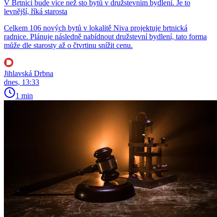
V Brtnici bude více než sto bytů v družstevním bydlení. Je to
levnější, říká starosta
Celkem 106 nových bytů v lokalitě Niva projektuje brtnická
radnice. Plánuje následně nabídnout družstevní bydlení, tato forma
může dle starosty až o čtvrtinu snížit cenu.
Jihlavská Drbna
dnes, 13:33
1 min