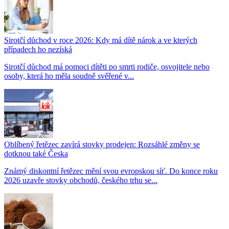
Sirotčí důchod v roce 2026: Kdy má dítě nárok a ve kterých
případech ho nezíská
Sirotčí důchod má pomoci dítěti po smrti rodiče, osvojitele nebo
osoby, která ho měla soudně svěřené v...
Oblíbený řetězec zavírá stovky prodejen: Rozsáhlé změny se
dotknou také Česka
Známý diskontní řetězec mění svou evropskou síť. Do konce roku
2026 uzavře stovky obchodů, českého trhu se...