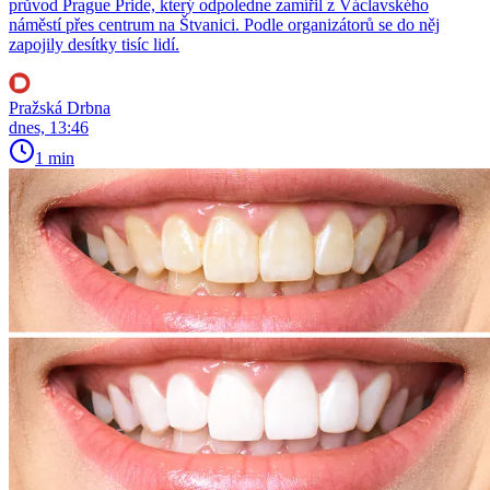
průvod Prague Pride, který odpoledne zamířil z Václavského
náměstí přes centrum na Štvanici. Podle organizátorů se do něj
zapojily desítky tisíc lidí.
Pražská Drbna
dnes, 13:46
1 min