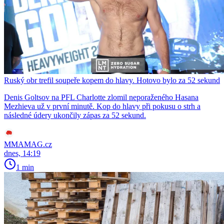
Ruský obr trefil soupeře kopem do hlavy. Hotovo bylo za 52 sekund
Denis Goltsov na PFL Charlotte zlomil neporaženého Hasana
Mezhieva už v první minutě. Kop do hlavy při pokusu o strh a
následné údery ukončily zápas za 52 sekund.
MMAMAG.cz
dnes, 14:19
1 min