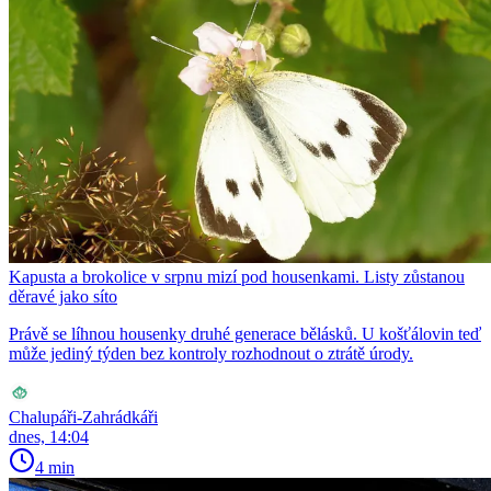
Kapusta a brokolice v srpnu mizí pod housenkami. Listy zůstanou
děravé jako síto
Právě se líhnou housenky druhé generace bělásků. U košťálovin teď
může jediný týden bez kontroly rozhodnout o ztrátě úrody.
Chalupáři-Zahrádkáři
dnes, 14:04
4 min