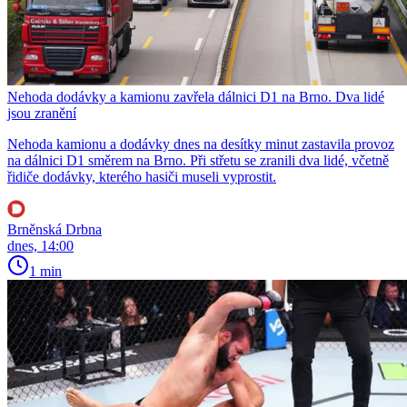
Nehoda dodávky a kamionu zavřela dálnici D1 na Brno. Dva lidé
jsou zranění
Nehoda kamionu a dodávky dnes na desítky minut zastavila provoz
na dálnici D1 směrem na Brno. Při střetu se zranili dva lidé, včetně
řidiče dodávky, kterého hasiči museli vyprostit.
Brněnská Drbna
dnes, 14:00
1 min