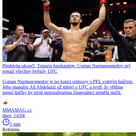
Pimbletta ukončí, Topuriu knokautuje. Usman Nurmagomedov prý
porazí všechny hvězdy UFC
Usman Nurmagomedov je po konci smlouvy s PFL volným hráčem.
Jeho manažer Ali Abdelaziz už mluví o UFC a tvrdí, že většina
tamní špičky by proti neporaženému Dagestánci neměla stačit.
MMAMAG.cz
dnes, 14:04
1 min
Reklama