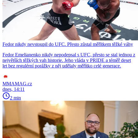
Fedor nikdy nevstoupil do UFC. Přesto zůstal měřítkem těžké váhy
Fedor Emelianenko nikdy nepodepsal s UFC, přesto se stal jednou z
největších těžkých vah historie. Jeho vláda v PRIDE a téměř deset
let bez regulérní porážky z něj udělaly měřítko celé generace.
MMAMAG.cz
dnes, 14:11
2 min