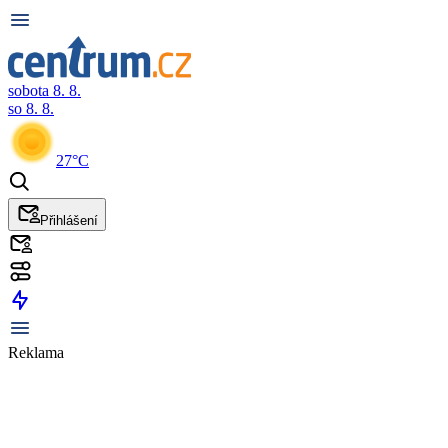
sobota 8. 8.
so 8. 8.
27°C
Přihlášení
Reklama