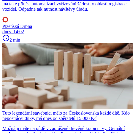
má také přinést automatizaci vyřizování žádostí v oblasti registrace
vozidel. Odpadne tak nutnost návštěvy úřadu.
Plzeňská Drbna
dnes, 14:02
2 min
Tuto legendární stavebnici mělo za Československa každé dítě. Kdo
nepostrácel dílky, má dnes od sběratelů 15 000 Kč
Možná ji máte na půdě v zaprášené dřevěné krabici i vy. Geniální