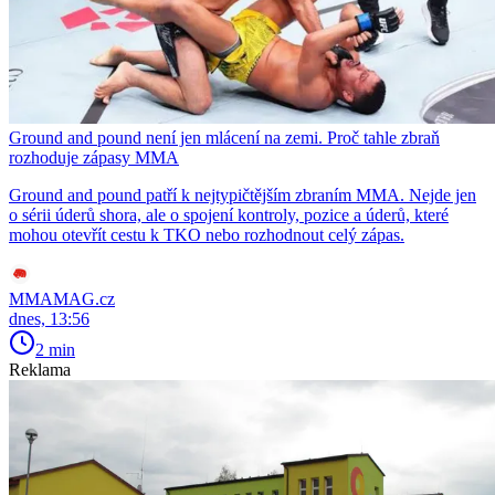
Ground and pound není jen mlácení na zemi. Proč tahle zbraň
rozhoduje zápasy MMA
Ground and pound patří k nejtypičtějším zbraním MMA. Nejde jen
o sérii úderů shora, ale o spojení kontroly, pozice a úderů, které
mohou otevřít cestu k TKO nebo rozhodnout celý zápas.
MMAMAG.cz
dnes, 13:56
2 min
Reklama