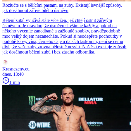
Rozlučte se s bělícími pastami na zuby. Existují levnější způsoby,
jak dosáhnout zářivě bílého úsměvu
Bělení zubů využívá stále více žen, jež chtějí oslnit zářivým
úsměvem. Je pravdou, že úsměvu si všimne každý a pokud na
někoho vyceníte zanedbané a zažloutlé zoubky, pravděpodobně
moc velký dojem nezanecháte. Pokud si neodepřete pochoutky v
podobě kávy, vína, černého čaje a dalších laskomin, není se čemu
divit, že vaše zuby zrovna bělostně nesvítí. Naštěstí existuje způsob,
jak dosáhnout bělení zubů i bez zásahu odborníka.
Krasnezeny.eu
dnes, 13:40
1 min