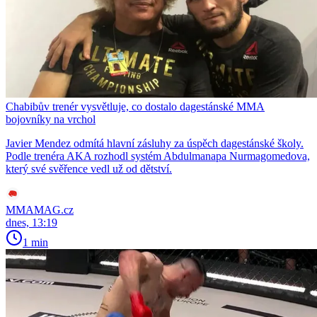
Chabibův trenér vysvětluje, co dostalo dagestánské MMA
bojovníky na vrchol
Javier Mendez odmítá hlavní zásluhy za úspěch dagestánské školy.
Podle trenéra AKA rozhodl systém Abdulmanapa Nurmagomedova,
který své svěřence vedl už od dětství.
MMAMAG.cz
dnes, 13:19
1 min