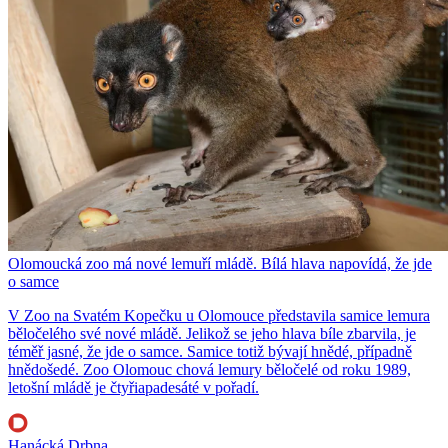
Olomoucká zoo má nové lemuří mládě. Bílá hlava napovídá, že jde
o samce
V Zoo na Svatém Kopečku u Olomouce představila samice lemura
běločelého své nové mládě. Jelikož se jeho hlava bíle zbarvila, je
téměř jasné, že jde o samce. Samice totiž bývají hnědé, případně
hnědošedé. Zoo Olomouc chová lemury běločelé od roku 1989,
letošní mládě je čtyřiapadesáté v pořadí.
Hanácká Drbna