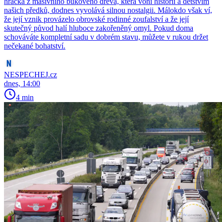
hračka z masivního bukového dřeva, která voní historií a dětstvím
našich předků, dodnes vyvolává silnou nostalgii. Málokdo však ví,
že její vznik provázelo obrovské rodinné zoufalství a že její
skutečný původ halí hluboce zakořeněný omyl. Pokud doma
schováváte kompletní sadu v dobrém stavu, můžete v rukou držet
nečekané bohatství.
NESPECHEJ.cz
dnes, 14:00
4 min