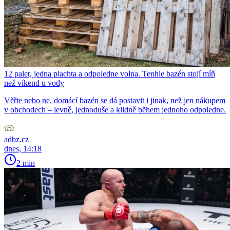
12 palet, jedna plachta a odpoledne volna. Tenhle bazén stojí míň
než víkend u vody
Věřte nebo ne, domácí bazén se dá postavit i jinak, než jen nákupem
v obchodech – levně, jednoduše a klidně během jednoho odpoledne.
adbz.cz
dnes, 14:18
2 min