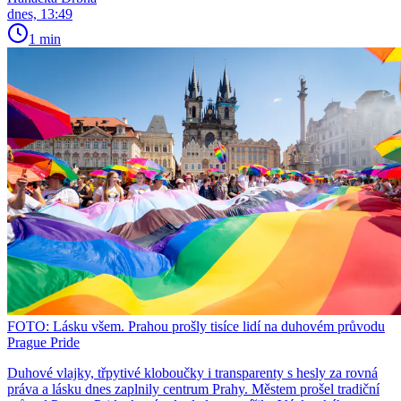
dnes, 13:49
1 min
FOTO: Lásku všem. Prahou prošly tisíce lidí na duhovém průvodu
Prague Pride
Duhové vlajky, třpytivé kloboučky i transparenty s hesly za rovná
práva a lásku dnes zaplnily centrum Prahy. Městem prošel tradiční