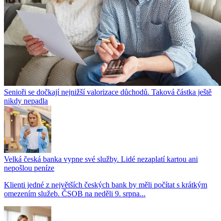
Senioři se dočkají nejnižší valorizace důchodů. Taková částka ještě
nikdy nepadla
Velká česká banka vypne své služby. Lidé nezaplatí kartou ani
nepošlou peníze
Klienti jedné z největších českých bank by měli počítat s krátkým
omezením služeb. ČSOB na neděli 9. srpna...