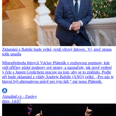
Zklamání z Babiše bude velké, tvrdí vlivný lidovec. Ví, proč strana
tolik upadla
Místopředseda lidovců Václav Pláteník v rozhovoru popisuje, kde
vidí příčiny nízké podpory své strany, a naznačuje, jak nové vedení
v čele s Janem Grolichem pracuje na tom, aby se to změnilo. Podle
něj bude zklamání z vlády Andreje Babiše (ANO) velké. „Pro nás je
hlavní být alternativou právě pro tyto lidi,“ má jasno Pláteník.
Aktuálně.cz - Zprávy
dnes, 14:07