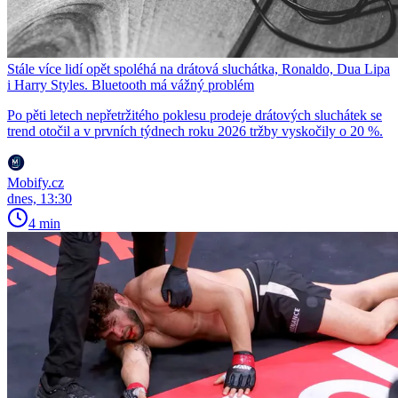
Stále více lidí opět spoléhá na drátová sluchátka, Ronaldo, Dua Lipa
i Harry Styles. Bluetooth má vážný problém
Po pěti letech nepřetržitého poklesu prodeje drátových sluchátek se
trend otočil a v prvních týdnech roku 2026 tržby vyskočily o 20 %.
Mobify.cz
dnes, 13:30
4 min