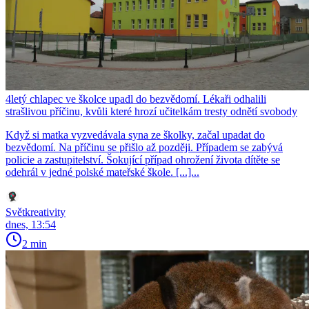
4letý chlapec ve školce upadl do bezvědomí. Lékaři odhalili
strašlivou příčinu, kvůli které hrozí učitelkám tresty odnětí svobody
Když si matka vyzvedávala syna ze školky, začal upadat do
bezvědomí. Na příčinu se přišlo až později. Případem se zabývá
policie a zastupitelství. Šokující případ ohrožení života dítěte se
odehrál v jedné polské mateřské škole. [...]...
Světkreativity
dnes, 13:54
2 min