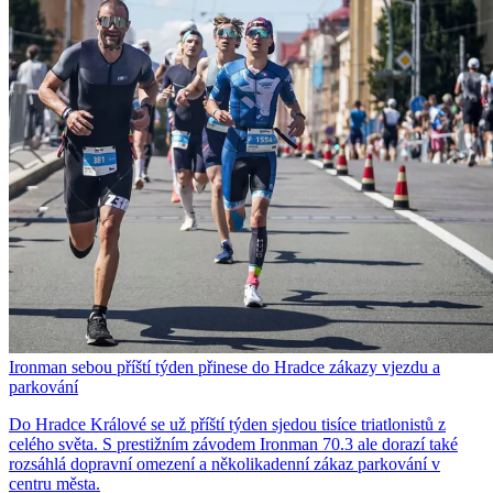
Ironman sebou příští týden přinese do Hradce zákazy vjezdu a
parkování
Do Hradce Králové se už příští týden sjedou tisíce triatlonistů z
celého světa. S prestižním závodem Ironman 70.3 ale dorazí také
rozsáhlá dopravní omezení a několikadenní zákaz parkování v
centru města.