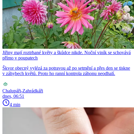
Jiřiny mají roztrhané květy a škůdce nikde. Noční viník se schovává
přímo v poupatech
Škvor obecný vylézá za potravou až po setmění a přes den se tiskne
v záhybech květů. Proto ho ranní kontrola záhonu neodhalí.
Chalupáři-Zahrádkáři
dnes, 06:51
4 min