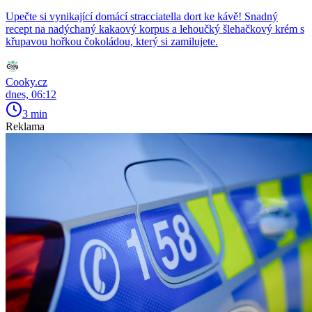
Upečte si vynikající domácí stracciatella dort ke kávě! Snadný
recept na nadýchaný kakaový korpus a lehoučký šlehačkový krém s
křupavou hořkou čokoládou, který si zamilujete.
Cooky.cz
dnes, 06:12
3 min
Reklama