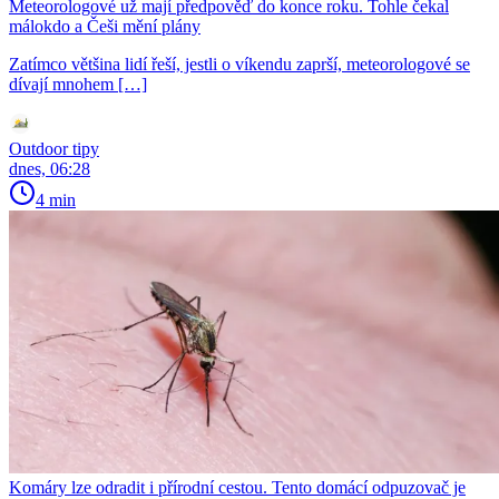
Meteorologové už mají předpověď do konce roku. Tohle čekal
málokdo a Češi mění plány
Zatímco většina lidí řeší, jestli o víkendu zaprší, meteorologové se
dívají mnohem […]
Outdoor tipy
dnes, 06:28
4 min
Komáry lze odradit i přírodní cestou. Tento domácí odpuzovač je