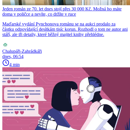
Jeden román ze 70. let dnes stojí přes 30 000 Kč. Možná ho máte
doma v poličce a nevíte, co držíte v ruce
Maďarské vydání Pynchonova románu se na aukci prodalo za
částku odpovídající desítkám tisíc korun. Rozhodl o tom ne autor ani
stáří, ale tři detaily, které běžný majitel knihy přehlédne.
Chalupáři-Zahrádkáři
dnes, 06:54
4 min