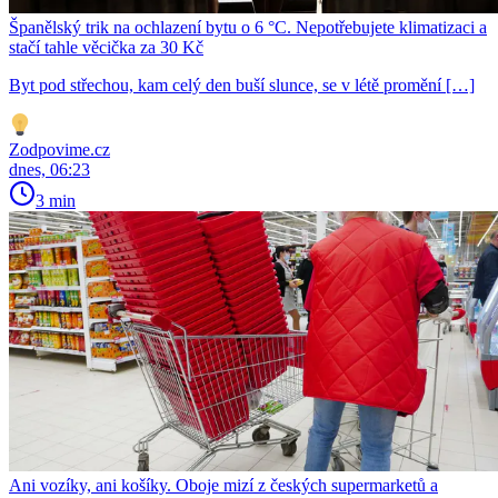
Španělský trik na ochlazení bytu o 6 °C. Nepotřebujete klimatizaci a
stačí tahle věcička za 30 Kč
Byt pod střechou, kam celý den buší slunce, se v létě promění […]
Zodpovime.cz
dnes, 06:23
3 min
Ani vozíky, ani košíky. Oboje mizí z českých supermarketů a