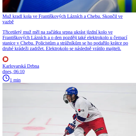
Muž kradl kola ve Františkových Lázních a Chebu. Skončil ve
vazbě
Třicetiletý muž měl na začátku srpna ukrást jízdní kolo ve
Františkových Lázních a o den později také elektrokolo u čerpací
stanice v Chebu. Policistům a strážníkům se ho podařilo krátce po
druhé krádeži zadržet. Elektrokolo se následně vrátilo majiteli.
Karlovarská Drbna
dnes, 06:10
1 min