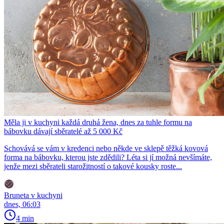
Měla ji v kuchyni každá druhá žena, dnes za tuhle formu na
bábovku dávají sběratelé až 5 000 Kč
Schovává se vám v kredenci nebo někde ve sklepě těžká kovová
forma na bábovku, kterou jste zdědili? Léta si jí možná nevšímáte,
jenže mezi sběrateli starožitností o takové kousky roste...
Bruneta v kuchyni
dnes, 06:03
4 min