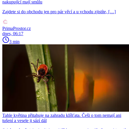
nakupující mají smůlu
Zajdete si do obchodu jen pro pár věcí a u vchodu zjistíte, […]
PrimaProstor.cz
dnes, 06:17
3 min
Tahle květina přitahuje na zahradu klíšťata. Češi o tom nemají ani
tušení a vesele ji sází dál