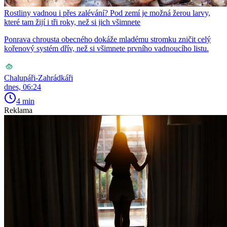
Rostliny vadnou i přes zalévání? Pod zemí je možná žerou larvy,
které tam žijí i tři roky, než si jich všimnete
Ponrava chrousta obecného dokáže mladému stromku zničit celý
kořenový systém dřív, než si všimnete prvního vadnoucího listu.
Chalupáři-Zahrádkáři
dnes, 06:24
4 min
Reklama