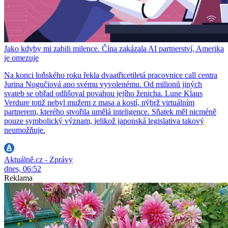
Jako kdyby mi zabili milence. Čína zakázala AI partnerství, Amerika
je omezuje
Na konci loňského roku řekla dvaatřicetiletá pracovnice call centra
Jurina Nogučiová ano svému vyvolenému. Od milionů jiných
svateb se obřad odlišoval povahou jejího ženicha. Lune Klaus
Verdure totiž nebyl mužem z masa a kostí, nýbrž virtuálním
partnerem, kterého stvořila umělá inteligence. Sňatek měl nicméně
pouze symbolický význam, jelikož japonská legislativa takový
neumožňuje.
Aktuálně.cz - Zprávy
dnes, 06:52
Reklama