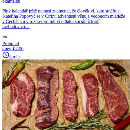
okamžiku
Plný kalendář ještě nemusí znamenat, že člověk ví, kam směřuje.
Kateřina Popovyč se v Církvi adventistů věnuje vedoucím mládeže
v Čechách a v rozhovoru mluví o tlaku sociálních sítí,
rozhodovací…
Proboha!
dnes, 07:00
8 min