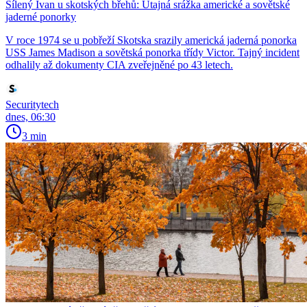
Šílený Ivan u skotských břehů: Utajná srážka americké a sovětské
jaderné ponorky
V roce 1974 se u pobřeží Skotska srazily americká jaderná ponorka
USS James Madison a sovětská ponorka třídy Victor. Tajný incident
odhalily až dokumenty CIA zveřejněné po 43 letech.
Securitytech
dnes, 06:30
3 min