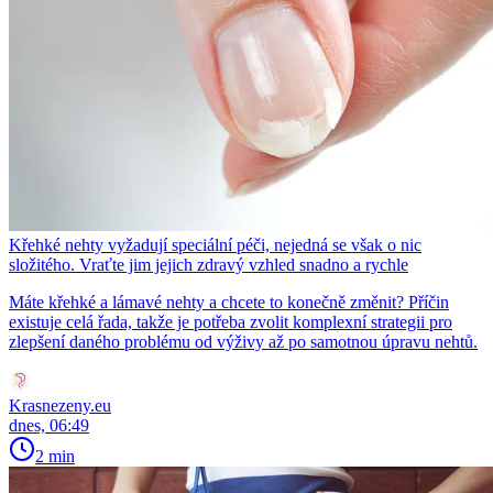
Křehké nehty vyžadují speciální péči, nejedná se však o nic
složitého. Vraťte jim jejich zdravý vzhled snadno a rychle
Máte křehké a lámavé nehty a chcete to konečně změnit? Příčin
existuje celá řada, takže je potřeba zvolit komplexní strategii pro
zlepšení daného problému od výživy až po samotnou úpravu nehtů.
Krasnezeny.eu
dnes, 06:49
2 min