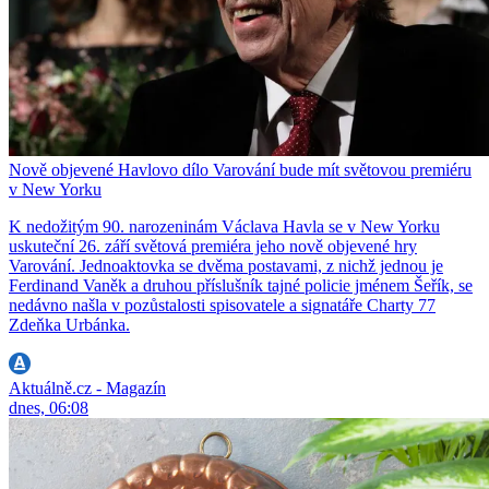
Nově objevené Havlovo dílo Varování bude mít světovou premiéru
v New Yorku
K nedožitým 90. narozeninám Václava Havla se v New Yorku
uskuteční 26. září světová premiéra jeho nově objevené hry
Varování. Jednoaktovka se dvěma postavami, z nichž jednou je
Ferdinand Vaněk a druhou příslušník tajné policie jménem Šeřík, se
nedávno našla v pozůstalosti spisovatele a signatáře Charty 77
Zdeňka Urbánka.
Aktuálně.cz - Magazín
dnes, 06:08