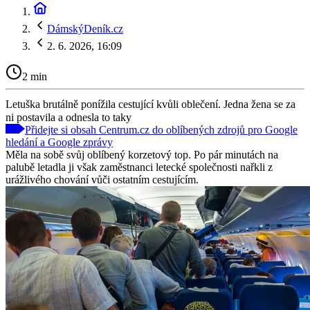
DámskýDeník.cz
2. 6. 2026, 16:09
2 min
Letuška brutálně ponížila cestující kvůli oblečení. Jedna žena se za
ni postavila a odnesla to taky
Přidejte si obsah Centrum.cz do oblíbených zdrojů pro Google
hledání a Google zprávy
Měla na sobě svůj oblíbený korzetový top. Po pár minutách na
palubě letadla ji však zaměstnanci letecké společnosti nařkli z
urážlivého chování vůči ostatním cestujícím.