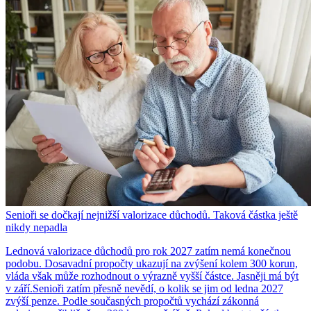
Senioři se dočkají nejnižší valorizace důchodů. Taková částka ještě
nikdy nepadla
Lednová valorizace důchodů pro rok 2027 zatím nemá konečnou
podobu. Dosavadní propočty ukazují na zvýšení kolem 300 korun,
vláda však může rozhodnout o výrazně vyšší částce. Jasněji má být
v září.Senioři zatím přesně nevědí, o kolik se jim od ledna 2027
zvýší penze. Podle současných propočtů vychází zákonná