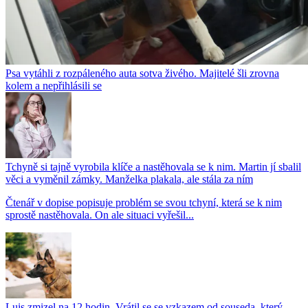
Psa vytáhli z rozpáleného auta sotva živého. Majitelé šli zrovna
kolem a nepřihlásili se
Tchyně si tajně vyrobila klíče a nastěhovala se k nim. Martin jí sbalil
věci a vyměnil zámky. Manželka plakala, ale stála za ním
Čtenář v dopise popisuje problém se svou tchyní, která se k nim
sprostě nastěhovala. On ale situaci vyřešil...
Luis zmizel na 12 hodin. Vrátil se se vzkazem od souseda, který