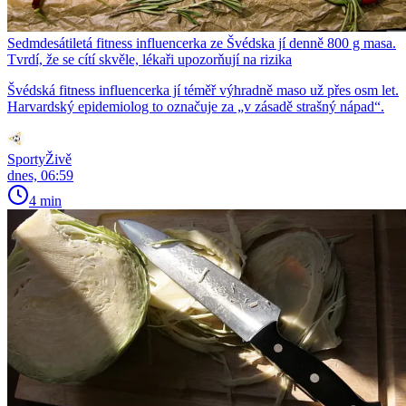
Sedmdesátiletá fitness influencerka ze Švédska jí denně 800 g masa.
Tvrdí, že se cítí skvěle, lékaři upozorňují na rizika
Švédská fitness influencerka jí téměř výhradně maso už přes osm let.
Harvardský epidemiolog to označuje za „v zásadě strašný nápad“.
SportyŽivě
dnes, 06:59
4 min