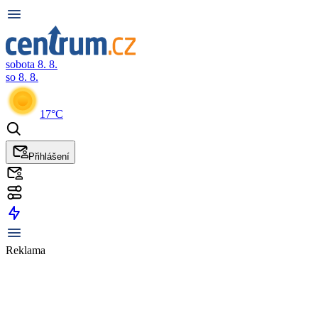
sobota 8. 8.
so 8. 8.
17°C
Přihlášení
Reklama