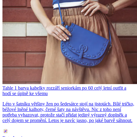
Tahle 1 barva kabelky rozzáří seniorkám po 60 celý letní outfit a
hodí se úplně ke všemu
Léto v šatníku většiny žen po šedesátce stojí na jistotách. Bílé tričko,
béžové lněné kalhoty, černé šaty na návštěvu. Nic z toho není
potřeba vyhazovat, protože stačí přidat jediný výrazný doplněk a
celý dojem se promění. Letos je navíc jasno, po jaké barvě sáhnout.