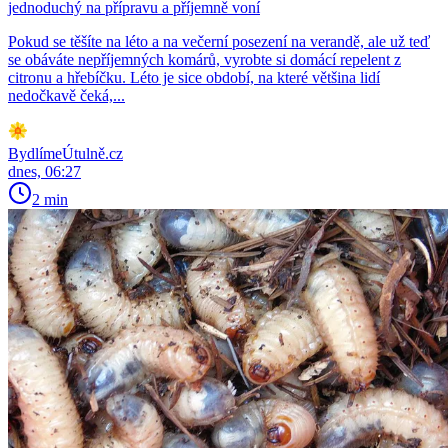
jednoduchý na přípravu a příjemně voní
Pokud se těšíte na léto a na večerní posezení na verandě, ale už teď
se obáváte nepříjemných komárů, vyrobte si domácí repelent z
citronu a hřebíčku. Léto je sice období, na které většina lidí
nedočkavě čeká,...
BydlímeÚtulně.cz
dnes, 06:27
2 min