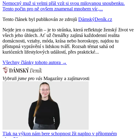
Nemocný muž si velmi přál vzít si svou milovanou snoubenku.
Tento počin pro ně ovšem znamenal mnohem víc,...
Tento článek byl publikován ze zdrojů
DámskýDeník.cz
Nejde jen o magazín – je to stránka, která reflektuje ženský život ve
všech jeho úhlech. Ať už čtenářky zajímá každodenní realita
domácnosti, vztahy, móda, krása nebo horoskopy, najdou tu
přístupná vyprávění s lidskou tváří. Rozsah témat sahá od
kuriózních lifestylových událostí, přes praktické...
Všechny články tohoto autora →
Vybrali jsme pro vás
Magazíny a zajímavosti
Tlak na výkon nám bere schopnost žít naplno v přítomném