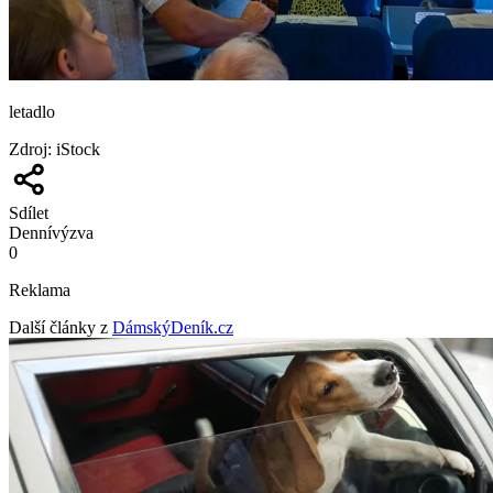
letadlo
Zdroj
:
iStock
Sdílet
Denní
výzva
0
Reklama
Další články z
DámskýDeník.cz