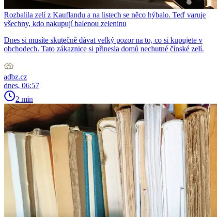
Rozbalila zelí z Kauflandu a na listech se něco hýbalo. Teď varuje
všechny, kdo nakupují balenou zeleninu
Dnes si musíte skutečně dávat velký pozor na to, co si kupujete v
obchodech. Tato zákaznice si přinesla domů nechutné čínské zelí.
adbz.cz
dnes, 06:57
2 min