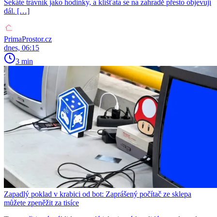
Sekáte trávník jako hodinky, a klíšťata se na zahradě přesto objevují
dál. […]
PrimaProstor.cz
dnes, 06:15
3 min
Zapadlý poklad v krabici od bot: Zaprášený počítač ze sklepa
můžete zpeněžit za tisíce