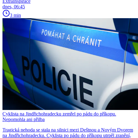
ExtraInspirace
dnes, 06:45
3 min
Cyklista na Jindřichohradecku zemřel po pádu do příkopu.
Nepomohla ani přilba
Tragická nehoda se stala na silnici mezi Deštnou a Novým Dvorem
na Jindřichohradecku. Cyklista po pádu do příkopu utrpěl zranění,