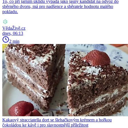
To, co při jarním úklidu vypadá jako jasný kandidát na odvoz do
sběrného dvoru, má pro nadšence a sběratele hodnotu malého
pokladu.
VědaŽivě.cz
dnes, 06:13
2 min
Kakaový stracciatella dort se šlehačkovým krémem a hořkou
čokoládou ke kávě i pro slavnostnější příležitost