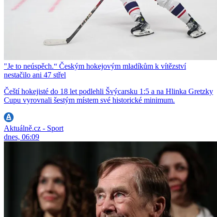
"Je to neúspěch.“ Českým hokejovým mladíkům k vítězství
nestačilo ani 47 střel
Čeští hokejisté do 18 let podlehli Švýcarsku 1:5 a na Hlinka Gretzky
Cupu vyrovnali šestým místem své historické minimum.
Aktuálně.cz - Sport
dnes, 06:09