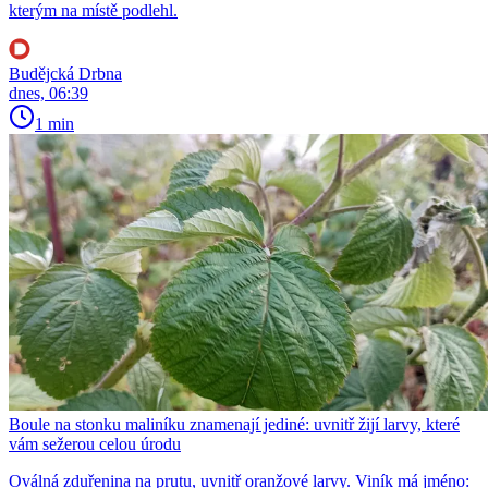
kterým na místě podlehl.
Budějcká Drbna
dnes, 06:39
1 min
Boule na stonku maliníku znamenají jediné: uvnitř žijí larvy, které
vám sežerou celou úrodu
Oválná zduřenina na prutu, uvnitř oranžové larvy. Viník má jméno: