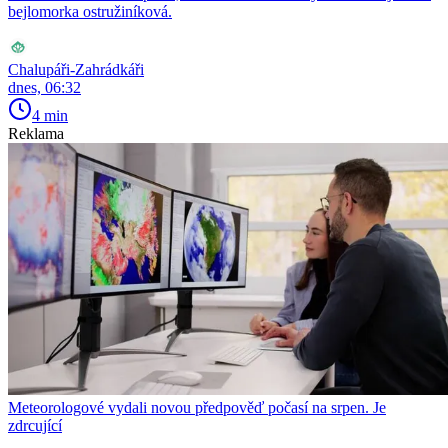
bejlomorka ostružiníková.
Chalupáři-Zahrádkáři
dnes, 06:32
4 min
Reklama
Meteorologové vydali novou předpověď počasí na srpen. Je
zdrcující