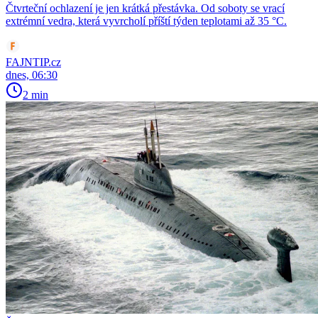
Čtvrteční ochlazení je jen krátká přestávka. Od soboty se vrací
extrémní vedra, která vyvrcholí příští týden teplotami až 35 °C.
FAJNTIP.cz
dnes, 06:30
2 min