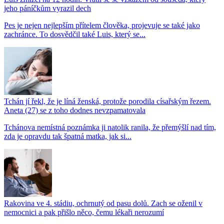
jeho páníčkům vyrazil dech
Pes je nejen nejlepším přítelem člověka, projevuje se také jako
zachránce. To dosvědčil také Luis, který se...
Tchán jí řekl, že je líná ženská, protože porodila císařským řezem.
Aneta (27) se z toho dodnes nevzpamatovala
Tchánova nemístná poznámka ji natolik ranila, že přemýšlí nad tím,
zda je opravdu tak špatná matka, jak si...
Rakovina ve 4. stádiu, ochrnutý od pasu dolů. Zach se oženil v
nemocnici a pak přišlo něco, čemu lékaři nerozumí