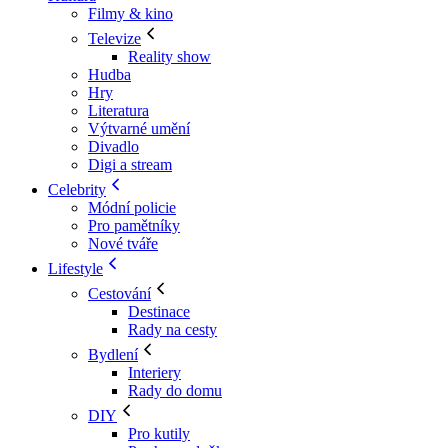
Filmy & kino
Televize
Reality show
Hudba
Hry
Literatura
Výtvarné umění
Divadlo
Digi a stream
Celebrity
Módní policie
Pro pamětníky
Nové tváře
Lifestyle
Cestování
Destinace
Rady na cesty
Bydlení
Interiery
Rady do domu
DIY
Pro kutily