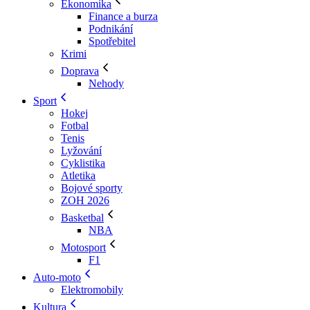
Ekonomika
Finance a burza
Podnikání
Spotřebitel
Krimi
Doprava
Nehody
Sport
Hokej
Fotbal
Tenis
Lyžování
Cyklistika
Atletika
Bojové sporty
ZOH 2026
Basketbal
NBA
Motosport
F1
Auto-moto
Elektromobily
Kultura