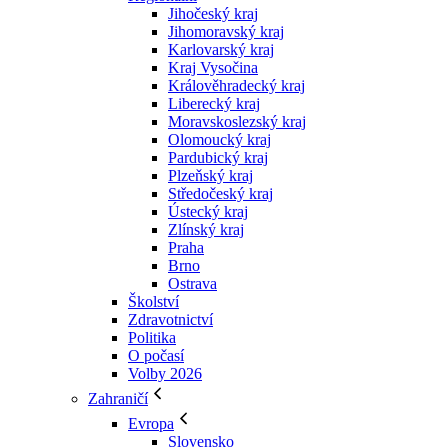
Jihočeský kraj
Jihomoravský kraj
Karlovarský kraj
Kraj Vysočina
Králověhradecký kraj
Liberecký kraj
Moravskoslezský kraj
Olomoucký kraj
Pardubický kraj
Plzeňský kraj
Středočeský kraj
Ústecký kraj
Zlínský kraj
Praha
Brno
Ostrava
Školství
Zdravotnictví
Politika
O počasí
Volby 2026
Zahraničí
Evropa
Slovensko