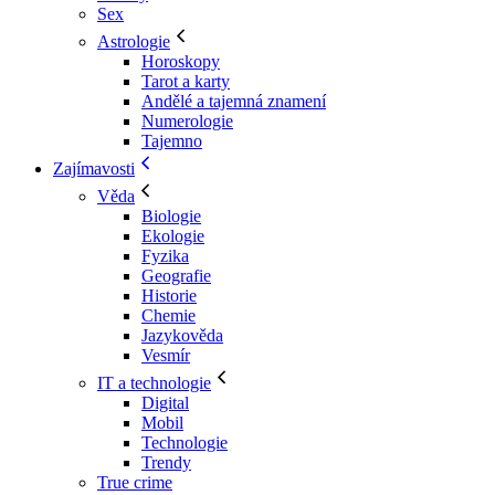
Sex
Astrologie
Horoskopy
Tarot a karty
Andělé a tajemná znamení
Numerologie
Tajemno
Zajímavosti
Věda
Biologie
Ekologie
Fyzika
Geografie
Historie
Chemie
Jazykověda
Vesmír
IT a technologie
Digital
Mobil
Technologie
Trendy
True crime