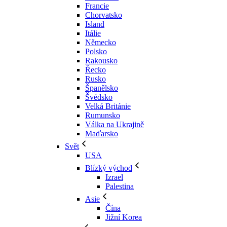
Francie
Chorvatsko
Island
Itálie
Německo
Polsko
Rakousko
Řecko
Rusko
Španělsko
Švédsko
Velká Británie
Rumunsko
Válka na Ukrajině
Maďarsko
Svět
USA
Blízký východ
Izrael
Palestina
Asie
Čína
Jižní Korea