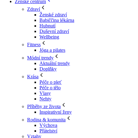
Ženské centrum
Zdraví
Ženské zdraví
Babiččina lékárna
Hubnutí
Duševní zdraví
Wellbeing
Fitness
Jóga a pilates
Módní trendy
Aktuální trendy
Doplňky
Krása
Péče o pleť
Péče o tělo
Vlasy
Nehty
Příběhy ze života
Inspirativní ženy
Rodina & komunita
Výchova
Přátelství
Vztahy