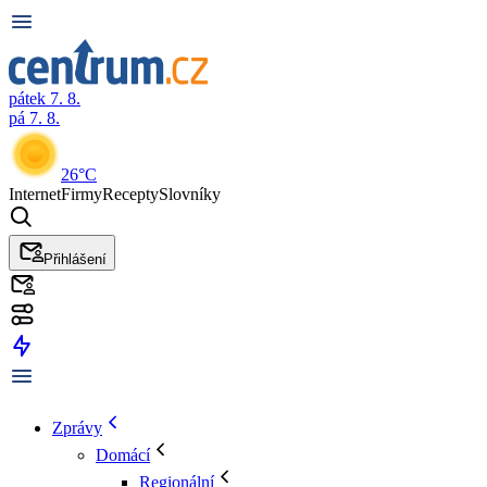
pátek 7. 8.
pá 7. 8.
26°C
Internet
Firmy
Recepty
Slovníky
Přihlášení
Zprávy
Domácí
Regionální