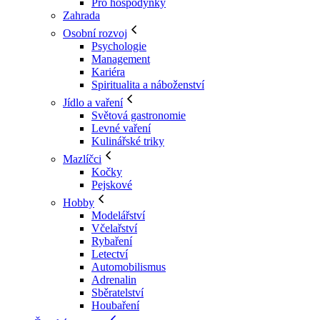
Pro hospodyňky
Zahrada
Osobní rozvoj
Psychologie
Management
Kariéra
Spiritualita a náboženství
Jídlo a vaření
Světová gastronomie
Levné vaření
Kulinářské triky
Mazlíčci
Kočky
Pejskové
Hobby
Modelářství
Včelařství
Rybaření
Letectví
Automobilismus
Adrenalin
Sběratelství
Houbaření