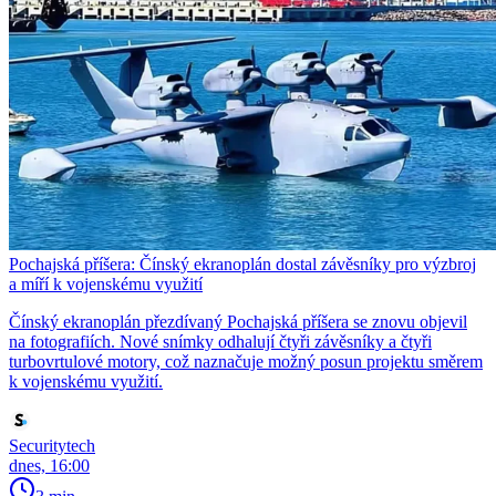
Pochajská příšera: Čínský ekranoplán dostal závěsníky pro výzbroj
a míří k vojenskému využití
Čínský ekranoplán přezdívaný Pochajská příšera se znovu objevil
na fotografiích. Nové snímky odhalují čtyři závěsníky a čtyři
turbovrtulové motory, což naznačuje možný posun projektu směrem
k vojenskému využití.
Securitytech
dnes, 16:00