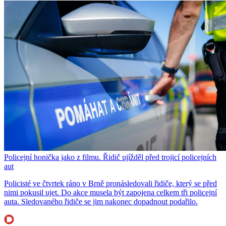
Policejní honička jako z filmu. Řidič ujížděl před trojicí policejních
aut
Policisté ve čtvrtek ráno v Brně pronásledovali řidiče, který se před
nimi pokusil ujet. Do akce musela být zapojena celkem tři policejní
auta. Sledovaného řidiče se jim nakonec dopadnout podařilo.