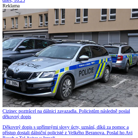
dnes, 16:25
Reklama
Cizinec poztrácel na dálnici zavazadla. Policistům následně poslal
děkovný dopis
Děkovný dopis s upřímnými slovy úcty, uznání, díků za pomoc a
přístup dostali dálniční policisté z Velkého Beranova. Poslal ho Avi