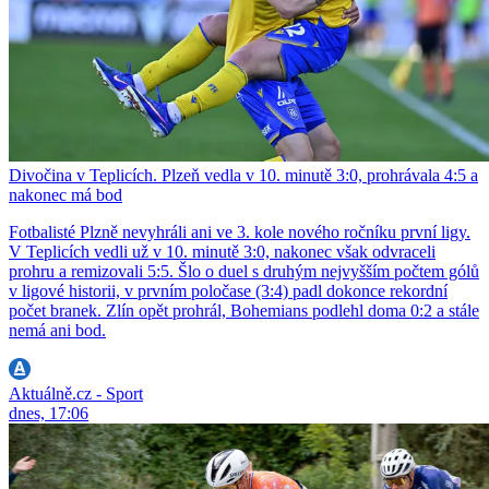
Divočina v Teplicích. Plzeň vedla v 10. minutě 3:0, prohrávala 4:5 a
nakonec má bod
Fotbalisté Plzně nevyhráli ani ve 3. kole nového ročníku první ligy.
V Teplicích vedli už v 10. minutě 3:0, nakonec však odvraceli
prohru a remizovali 5:5. Šlo o duel s druhým nejvyšším počtem gólů
v ligové historii, v prvním poločase (3:4) padl dokonce rekordní
počet branek. Zlín opět prohrál, Bohemians podlehl doma 0:2 a stále
nemá ani bod.
Aktuálně.cz - Sport
dnes, 17:06