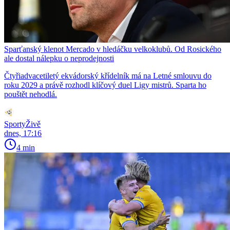
Sparťanský klenot Mercado v hledáčku velkoklubů. Od Rosického
ale dostal nálepku o neprodejnosti
Čtyřiadvacetiletý ekvádorský křídelník má na Letné smlouvu do
roku 2029 a právě rozhodl klíčový duel Ligy mistrů. Sparta ho
pouštět nehodlá.
SportyŽivě
dnes, 17:16
4 min