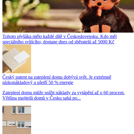
Tohoto plyšáka mělo každé dítě v Československu. Kdo měl
speciálního svítícího, dostane dnes od sběratelů až 5000 Kč
Český patent na zateplení domu dobývá svět. Je extrémně
nízkonákladový a ušetří 50 % energie
Zateplení domu může snížit náklady za vytápění až o 60 procent.
Většina majitelů domů v Česku sahá po...