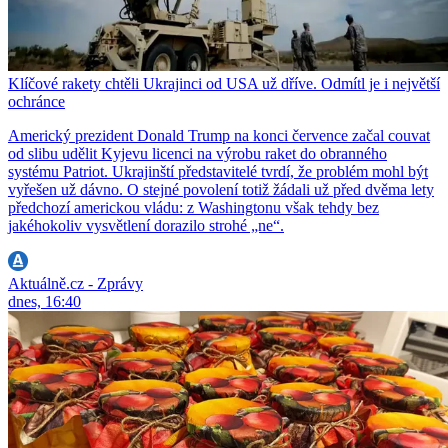
Klíčové rakety chtěli Ukrajinci od USA už dříve. Odmítl je i největší
ochránce
Americký prezident Donald Trump na konci července začal couvat
od slibu udělit Kyjevu licenci na výrobu raket do obranného
systému Patriot. Ukrajinští představitelé tvrdí, že problém mohl být
vyřešen už dávno. O stejné povolení totiž žádali už před dvěma lety
předchozí americkou vládu: z Washingtonu však tehdy bez
jakéhokoliv vysvětlení dorazilo strohé „ne“.
Aktuálně.cz - Zprávy
dnes, 16:40