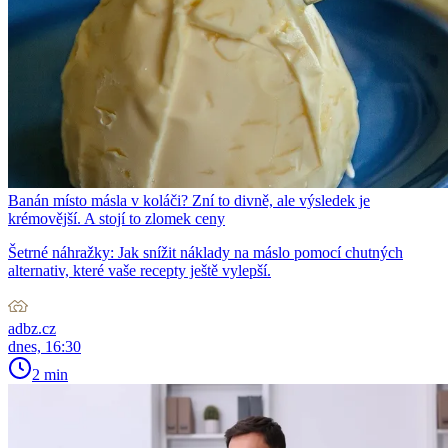
Banán místo másla v koláči? Zní to divně, ale výsledek je
krémovější. A stojí to zlomek ceny
Šetrné náhražky: Jak snížit náklady na máslo pomocí chutných
alternativ, které vaše recepty ještě vylepší.
adbz.cz
dnes, 16:30
2 min