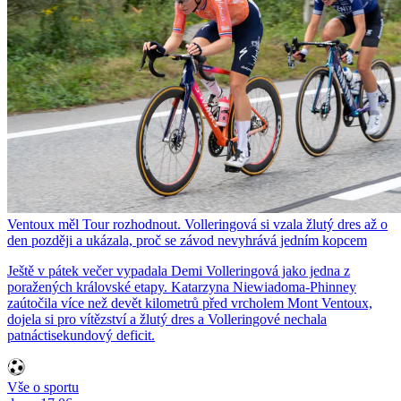
Ventoux měl Tour rozhodnout. Volleringová si vzala žlutý dres až o
den později a ukázala, proč se závod nevyhrává jedním kopcem
Ještě v pátek večer vypadala Demi Volleringová jako jedna z
poražených královské etapy. Katarzyna Niewiadoma-Phinney
zaútočila více než devět kilometrů před vrcholem Mont Ventoux,
dojela si pro vítězství a žlutý dres a Volleringové nechala
patnáctisekundový deficit.
Vše o sportu