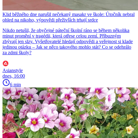
Klid běžného dne narušil nečekaný masakr ve škole: Útočník nebral
ohled na nikoho, výpovědi přeživších trhají srdce
Nikdo netušil, že obyčejné páteční školní ráno se během několika
minut promění v tragédii, která otřese celou zemí. Příbuzným
zbývají jen slzy. Vyšetřovatelé hledají odpovědi a veřejnost si klade
jedinou otázku – Jak se něco takového mohlo stát? Co se odehrálo
za zdmi školy?
Asianstyle
dnes, 16:00
6 min