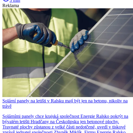
3 min
Reklama
Solární panely na letišti v Ralsku mají být jen na betonu, nikoliv na
trávě
Solárními panely chce krajská společnost Energie Ralsko pokrýt na
bývalém letišti Hradčany na Českolipsku jen betonové plochy.
Travnaté plochy zůstanou z velké části nedotčené, uvedl v tiskové
zprávě jednatel společnosti Zbyněk Miklík. Firmu Energie Ralsko