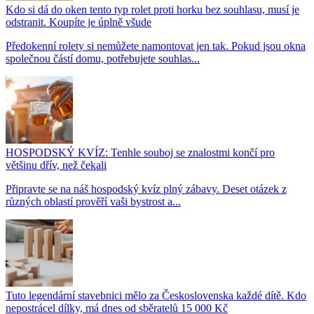
Kdo si dá do oken tento typ rolet proti horku bez souhlasu, musí je
odstranit. Koupíte je úplně všude
Předokenní rolety si nemůžete namontovat jen tak. Pokud jsou okna
společnou částí domu, potřebujete souhlas...
HOSPODSKÝ KVÍZ: Tenhle souboj se znalostmi končí pro
většinu dřív, než čekali
Připravte se na náš hospodský kvíz plný zábavy. Deset otázek z
různých oblastí prověří vaši bystrost a...
Tuto legendární stavebnici mělo za Československa každé dítě. Kdo
nepostrácel dílky, má dnes od sběratelů 15 000 Kč