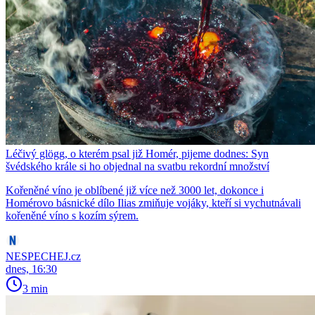
Léčivý glögg, o kterém psal již Homér, pijeme dodnes: Syn
švédského krále si ho objednal na svatbu rekordní množství
Kořeněné víno je oblíbené již více než 3000 let, dokonce i
Homérovo básnické dílo Ilias zmiňuje vojáky, kteří si vychutnávali
kořeněné víno s kozím sýrem.
NESPECHEJ.cz
dnes, 16:30
3 min