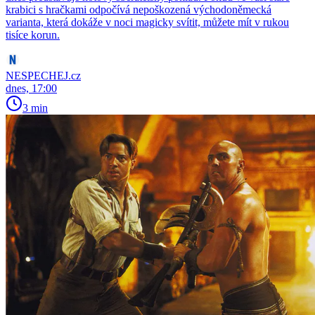
krabici s hračkami odpočívá nepoškozená východoněmecká
varianta, která dokáže v noci magicky svítit, můžete mít v rukou
tisíce korun.
NESPECHEJ.cz
dnes, 17:00
3 min