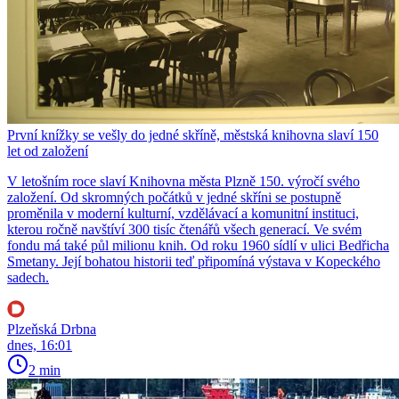
První knížky se vešly do jedné skříně, městská knihovna slaví 150
let od založení
V letošním roce slaví Knihovna města Plzně 150. výročí svého
založení. Od skromných počátků v jedné skříni se postupně
proměnila v moderní kulturní, vzdělávací a komunitní instituci,
kterou ročně navštíví 300 tisíc čtenářů všech generací. Ve svém
fondu má také půl milionu knih. Od roku 1960 sídlí v ulici Bedřicha
Smetany. Její bohatou historii teď připomíná výstava v Kopeckého
sadech.
Plzeňská Drbna
dnes, 16:01
2 min