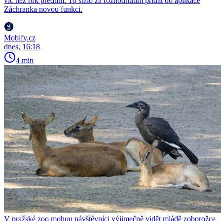
víc než rok předtím. To stálo za rozhodnutím přidat do aplikace
Záchranka novou funkci.
Mobify.cz
dnes, 16:18
4 min
V pražské zoo mohou návštěvníci výjimečně vidět mládě zoborožce