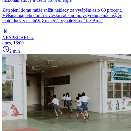
nízkonákladový a ušetří 50 % energie
Zateplení domu může snížit náklady za vytápění až o 60 procent.
Většina majitelů domů v Česku sahá po polystyrenu, aniž tuší, že
tento dnes zcela běžný materiál vynalezl rodák z Brna.
NESPECHEJ.cz
dnes, 16:00
2 min