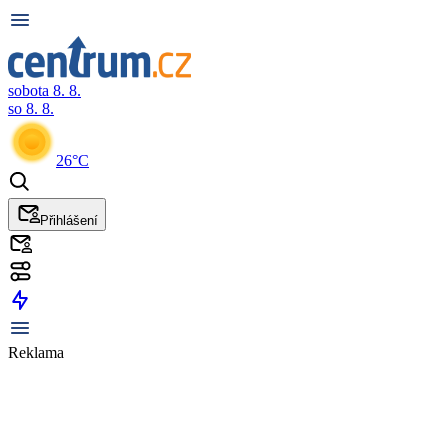
sobota 8. 8.
so 8. 8.
26°C
Přihlášení
Reklama