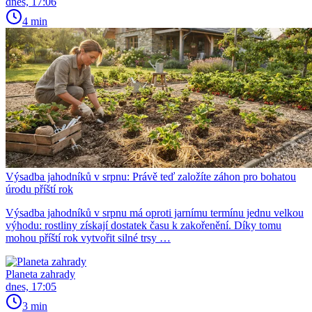
dnes, 17:06
4 min
Výsadba jahodníků v srpnu: Právě teď založíte záhon pro bohatou
úrodu příští rok
Výsadba jahodníků v srpnu má oproti jarnímu termínu jednu velkou
výhodu: rostliny získají dostatek času k zakořenění. Díky tomu
mohou příští rok vytvořit silné trsy …
Planeta zahrady
dnes, 17:05
3 min