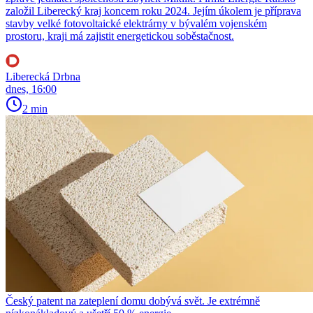
založil Liberecký kraj koncem roku 2024. Jejím úkolem je příprava
stavby velké fotovoltaické elektrárny v bývalém vojenském
prostoru, kraji má zajistit energetickou soběstačnost.
Liberecká Drbna
dnes, 16:00
2 min
Český patent na zateplení domu dobývá svět. Je extrémně