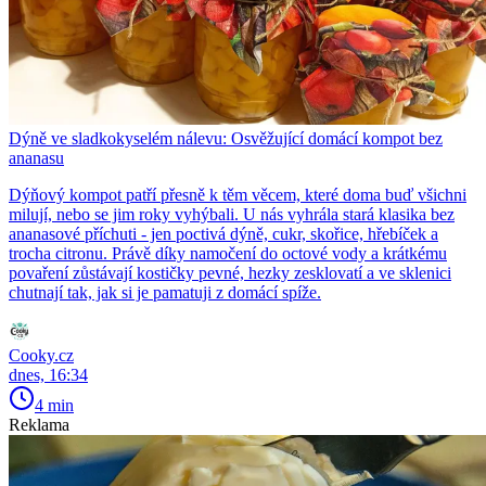
Dýně ve sladkokyselém nálevu: Osvěžující domácí kompot bez
ananasu
Dýňový kompot patří přesně k těm věcem, které doma buď všichni
milují, nebo se jim roky vyhýbali. U nás vyhrála stará klasika bez
ananasové příchuti - jen poctivá dýně, cukr, skořice, hřebíček a
trocha citronu. Právě díky namočení do octové vody a krátkému
povaření zůstávají kostičky pevné, hezky zesklovatí a ve sklenici
chutnají tak, jak si je pamatuji z domácí spíže.
Cooky.cz
dnes, 16:34
4 min
Reklama