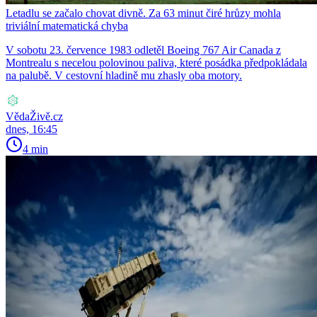
Letadlu se začalo chovat divně. Za 63 minut čiré hrůzy mohla
triviální matematická chyba
V sobotu 23. července 1983 odletěl Boeing 767 Air Canada z
Montrealu s necelou polovinou paliva, které posádka předpokládala
na palubě. V cestovní hladině mu zhasly oba motory.
VědaŽivě.cz
dnes, 16:45
4 min