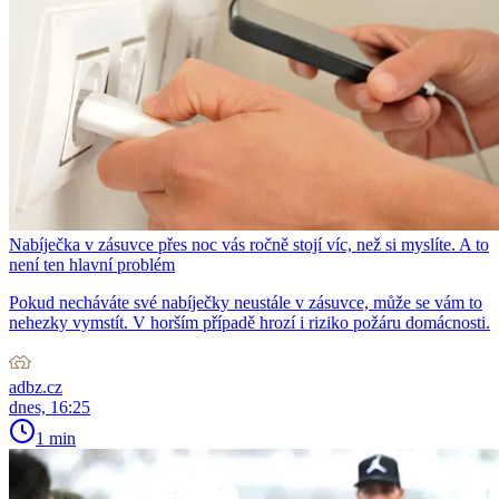
Nabíječka v zásuvce přes noc vás ročně stojí víc, než si myslíte. A to
není ten hlavní problém
Pokud necháváte své nabíječky neustále v zásuvce, může se vám to
nehezky vymstít. V horším případě hrozí i riziko požáru domácnosti.
adbz.cz
dnes, 16:25
1 min