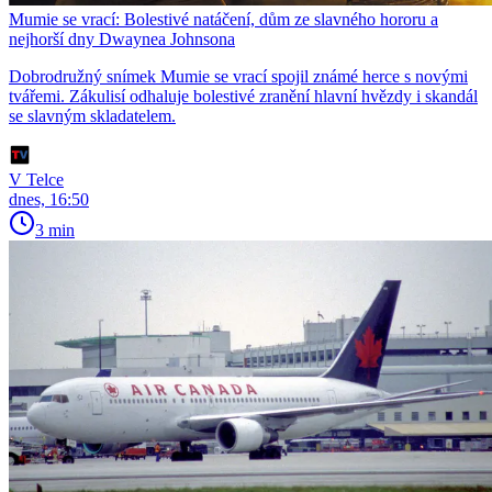
Mumie se vrací: Bolestivé natáčení, dům ze slavného hororu a
nejhorší dny Dwaynea Johnsona
Dobrodružný snímek Mumie se vrací spojil známé herce s novými
tvářemi. Zákulisí odhaluje bolestivé zranění hlavní hvězdy i skandál
se slavným skladatelem.
V Telce
dnes, 16:50
3 min