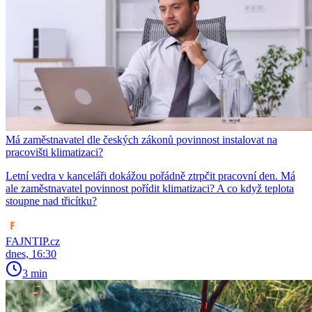
Má zaměstnavatel dle českých zákonů povinnost instalovat na
pracovišti klimatizaci?
Letní vedra v kanceláři dokážou pořádně ztrpčit pracovní den. Má
ale zaměstnavatel povinnost pořídit klimatizaci? A co když teplota
stoupne nad třicítku?
FAJNTIP.cz
dnes, 16:30
3 min