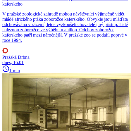
kaferského
V pražské zoologické zahradě mohou návštěvníci výjimečně vidět
mládě afrického ptáka zoborožce kaferského. Obvykle jsou mláďata
odchovávána v zázemí, letos vyzkoušeli chovatelé jiný přístup. Lidé
naleznou zoborožce ve výběhu u antilop. Odchov zoborožce
kaferského patří mezi náročnější. V pražské zoo se podařil poprvé v
roce 1994.
Pražská Drbna
dnes, 16:01
1 min