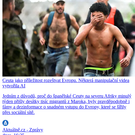
Ceuta jako příležitost rozeštvat Evropu. Některá manipulační videa
vytvořila AI
Jedním z důvodů, proč do španělské Ceuty na severu Afriky minulý
týden přišly desítky tisíc migrantů z Maroka, byly pravděpodobně i
fámy a dezinformace o snadném vstupu do Evropy, které se šířily
přes sociální sítě.
Aktuálně.cz - Zprávy