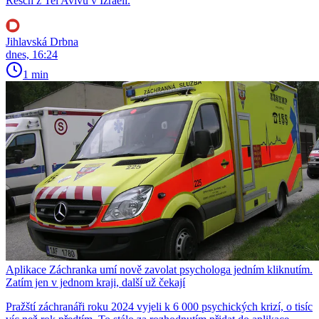
Resch z Tel Avivu v Izraeli.
Jihlavská Drbna
dnes, 16:24
1 min
Aplikace Záchranka umí nově zavolat psychologa jedním kliknutím.
Zatím jen v jednom kraji, další už čekají
Pražští záchranáři roku 2024 vyjeli k 6 000 psychických krizí, o tisíc