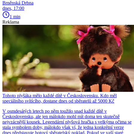
Brněnská Drbna
dnes, 17:00
1 min
Reklama
Tohoto plyšáka mělo každé dítě v Československu. Kdo měl
speciálního svítícího, dostane dnes od sběratelů až 5000 Kč
V osmdesátých letech po něm toužilo snad každé dítě v
Československu, ale jen málokdo mohl mít doma ten skutečně
nejvzácnější kousek. Legendární plyšová hračka s velkýma očima se
stala symbolem doby, málokdo však ví, že jedna konkrétní verze
dnes představuje hotový sběratelský poklad. Pokud ve vaší staré