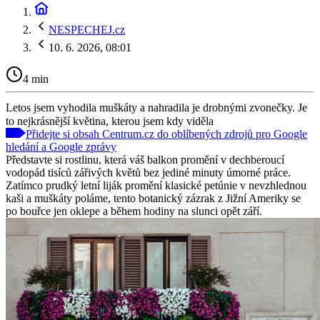
NESPECHEJ.cz
10. 6. 2026, 08:01
4 min
Letos jsem vyhodila muškáty a nahradila je drobnými zvonečky. Je
to nejkrásnější květina, kterou jsem kdy viděla
Přidejte si obsah Centrum.cz do oblíbených zdrojů pro Google
hledání a Google zprávy
Představte si rostlinu, která váš balkon promění v dechberoucí
vodopád tisíců zářivých květů bez jediné minuty úmorné práce.
Zatímco prudký letní liják promění klasické petúnie v nevzhlednou
kaši a muškáty poláme, tento botanický zázrak z Jižní Ameriky se
po bouřce jen oklepe a během hodiny na slunci opět září.