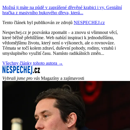
Možná ji máte na půdě v zaprášené dřevěné krabici i vy. Geniální
hračka z masivního bukového dřeva, která...
Tento článek byl publikován ze zdrojů
NESPECHEJ.cz
Nespechej.cz je pozvánka zpomalit – a znovu si všimnout věcí,
které běžně přehlížíme. Web nabízí inspiraci k jednoduššímu,
vědomějšímu životu, který není o výkonech, ale o rovnováze.
Témata se točí kolem zdraví, duševní pohody, rodiny, vztahů i
smysluplného využití času. Namísto radikálních změn...
Všechny články tohoto autora →
Vybrali jsme pro vás
Magazíny a zajímavosti