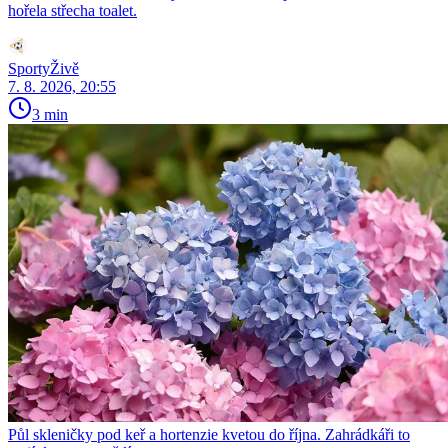
hořela střecha toalet.
SportyŽivě
7. 8. 2026, 20:55
3 min
Půl skleničky pod keř a hortenzie kvetou do října. Zahrádkáři to