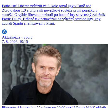
Fotbalisté Liberce zvítězili ve 3. kole první ligy v Brně nad
Zbrojovkou 1:0 a připravili nováčkovi soutěže první porážku v
soutěži. O výhře Slovanu rozhodl po hodině hry slovenský záložník
Patrik Dulay. Brňané tak nenavázali na výtečný start do ligy, kdy
zdolali Spartu a remizovali v Plzni.
Aktuálně.cz - Sport
7. 8. 2026, 19:15
Připravte si kapesníky. V sobotu ve 20:00 vysílá Prima MAX příběh