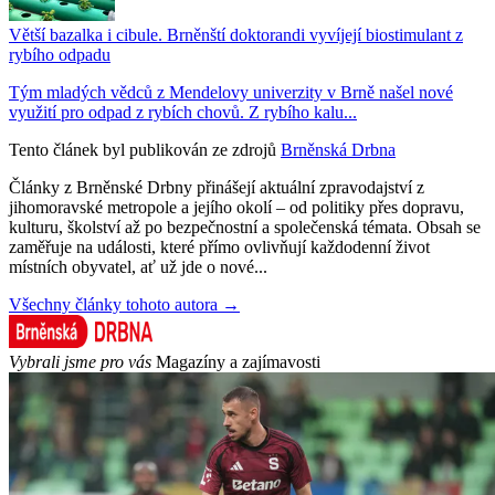
Větší bazalka i cibule. Brněnští doktorandi vyvíjejí biostimulant z
rybího odpadu
Tým mladých vědců z Mendelovy univerzity v Brně našel nové
využití pro odpad z rybích chovů. Z rybího kalu...
Tento článek byl publikován ze zdrojů
Brněnská Drbna
Články z Brněnské Drbny přinášejí aktuální zpravodajství z
jihomoravské metropole a jejího okolí – od politiky přes dopravu,
kulturu, školství až po bezpečnostní a společenská témata. Obsah se
zaměřuje na události, které přímo ovlivňují každodenní život
místních obyvatel, ať už jde o nové...
Všechny články tohoto autora →
Vybrali jsme pro vás
Magazíny a zajímavosti