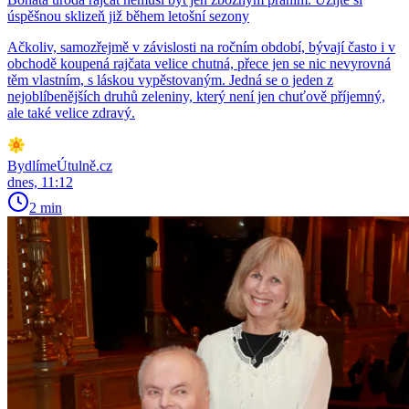
úspěšnou sklizeň již během letošní sezony
Ačkoliv, samozřejmě v závislosti na ročním období, bývají často i v
obchodě koupená rajčata velice chutná, přece jen se nic nevyrovná
těm vlastním, s láskou vypěstovaným. Jedná se o jeden z
nejoblíbenějších druhů zeleniny, který není jen chuťově příjemný,
ale také velice zdravý.
BydlímeÚtulně.cz
dnes, 11:12
2 min