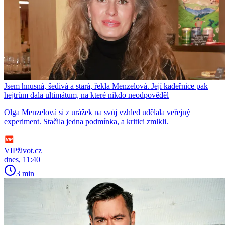
Jsem hnusná, šedivá a stará, řekla Menzelová. Její kadeřnice pak
hejtrům dala ultimátum, na které nikdo neodpověděl
Olga Menzelová si z urážek na svůj vzhled udělala veřejný
experiment. Stačila jedna podmínka, a kritici zmlkli.
VIPživot.cz
dnes, 11:40
3 min