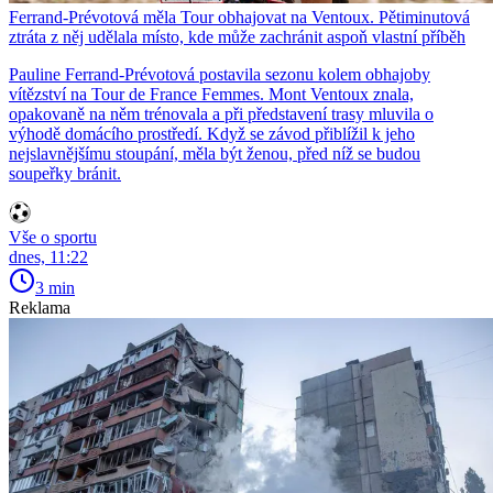
Ferrand-Prévotová měla Tour obhajovat na Ventoux. Pětiminutová
ztráta z něj udělala místo, kde může zachránit aspoň vlastní příběh
Pauline Ferrand-Prévotová postavila sezonu kolem obhajoby
vítězství na Tour de France Femmes. Mont Ventoux znala,
opakovaně na něm trénovala a při představení trasy mluvila o
výhodě domácího prostředí. Když se závod přiblížil k jeho
nejslavnějšímu stoupání, měla být ženou, před níž se budou
soupeřky bránit.
Vše o sportu
dnes, 11:22
3 min
Reklama