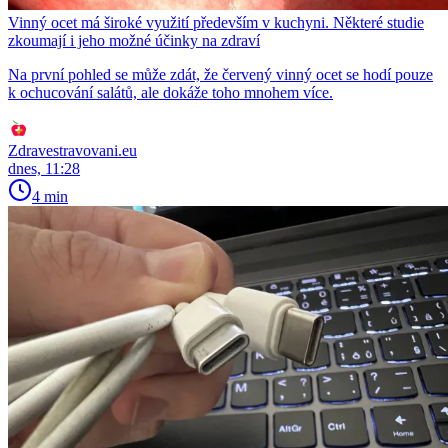
Vinný ocet má široké využití především v kuchyni. Některé studie
zkoumají i jeho možné účinky na zdraví
Na první pohled se může zdát, že červený vinný ocet se hodí pouze
k ochucování salátů, ale dokáže toho mnohem více.
Zdravestravovani.eu
dnes, 11:28
4 min