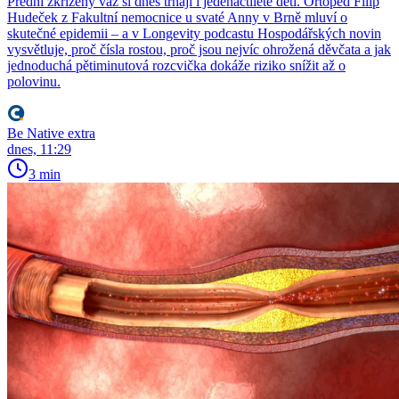
Přední zkřížený vaz si dnes trhají i jedenáctileté děti. Ortoped Filip
Hudeček z Fakultní nemocnice u svaté Anny v Brně mluví o
skutečné epidemii – a v Longevity podcastu Hospodářských novin
vysvětluje, proč čísla rostou, proč jsou nejvíc ohrožená děvčata a jak
jednoduchá pětiminutová rozcvička dokáže riziko snížit až o
polovinu.
Be Native extra
dnes, 11:29
3 min