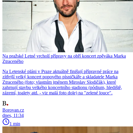
Na pražské Letné vrcholí přípravy na obří koncert zpěváka Marka
Ztraceného
Na Letenské pláni v Praze aktuálně finišují přípravné práce na
zítřejší velký koncert popového písničkáře a skladatele Marka
Ztraceného (foto; vlastním jménem Miroslav Slodičák), které
zahrnují stavbu velkého koncertního stadionu (pódium, hlediště,
zázemí, toalety atd. - viz malá foto dole) na "zelené louce".
Borovan.cz
dnes, 11:34
1 min