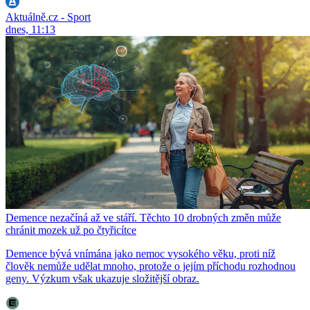
Aktuálně.cz - Sport
dnes, 11:13
Demence nezačíná až ve stáří. Těchto 10 drobných změn může
chránit mozek už po čtyřicítce
Demence bývá vnímána jako nemoc vysokého věku, proti níž
člověk nemůže udělat mnoho, protože o jejím příchodu rozhodnou
geny. Výzkum však ukazuje složitější obraz.