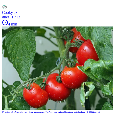
Cooky.cz
dnes, 11:13
4 min
Bohatá úroda rajčat nemusí být jen zbožným přáním. Užijte si