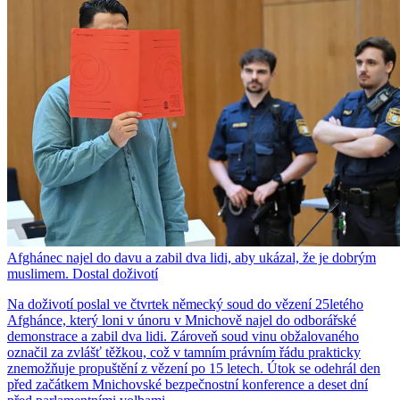
Afghánec najel do davu a zabil dva lidi, aby ukázal, že je dobrým
muslimem. Dostal doživotí
Na doživotí poslal ve čtvrtek německý soud do vězení 25letého
Afghánce, který loni v únoru v Mnichově najel do odborářské
demonstrace a zabil dva lidi. Zároveň soud vinu obžalovaného
označil za zvlášť těžkou, což v tamním právním řádu prakticky
znemožňuje propuštění z vězení po 15 letech. Útok se odehrál den
před začátkem Mnichovské bezpečnostní konference a deset dní