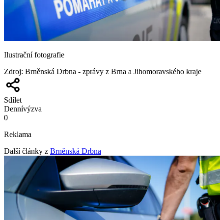
Ilustrační fotografie
Zdroj
:
Brněnská Drbna - zprávy z Brna a Jihomoravského kraje
Sdílet
Denní
výzva
0
Reklama
Další články z
Brněnská Drbna