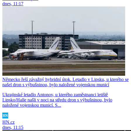
dnes, 11:17
Německo řeší závažný hybridní útok. Letadlo v Lipsku, u kterého se
našel dron s výbušninou, bylo naložené vojenskou municí
Ukrajinské letadlo Antonov, u kterého zaměstnanci letiště
Lipsko/Halle našli v noci na středu dron s výbušninou, bylo
naložené vojenskou municí. S...
HN.cz
dnes, 11:15