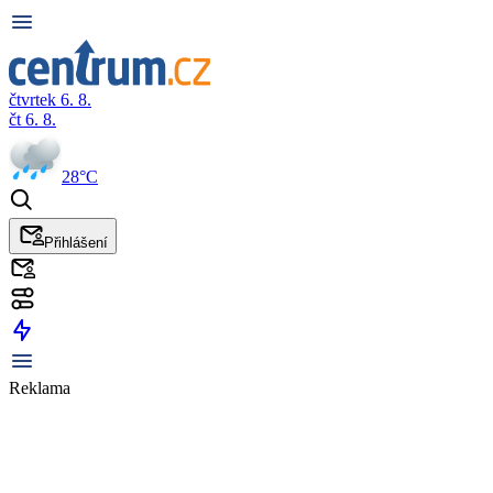
čtvrtek 6. 8.
čt 6. 8.
28°C
Přihlášení
Reklama