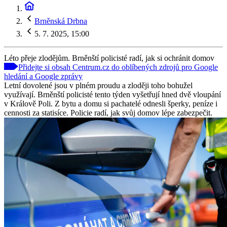
Brněnská Drbna
5. 7. 2025, 15:00
Léto přeje zlodějům. Brněnští policisté radí, jak si ochránit domov
Přidejte si obsah Centrum.cz do oblíbených zdrojů pro Google
hledání a Google zprávy
Letní dovolené jsou v plném proudu a zloději toho bohužel
využívají. Brněnští policisté tento týden vyšetřují hned dvě vloupání
v Králově Poli. Z bytu a domu si pachatelé odnesli šperky, peníze i
cennosti za statisíce. Policie radí, jak svůj domov lépe zabezpečit.