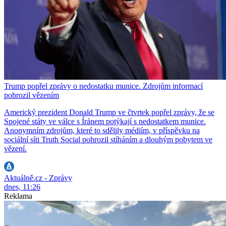
Trump popřel zprávy o nedostatku munice. Zdrojům informací
pohrozil vězením
Americký prezident Donald Trump ve čtvrtek popřel zprávy, že se
Spojené státy ve válce s Íránem potýkají s nedostatkem munice.
Anonymním zdrojům, které to sdělily médiím, v příspěvku na
sociální síti Truth Social pohrozil stíháním a dlouhým pobytem ve
vězení.
Aktuálně.cz - Zprávy
dnes, 11:26
Reklama