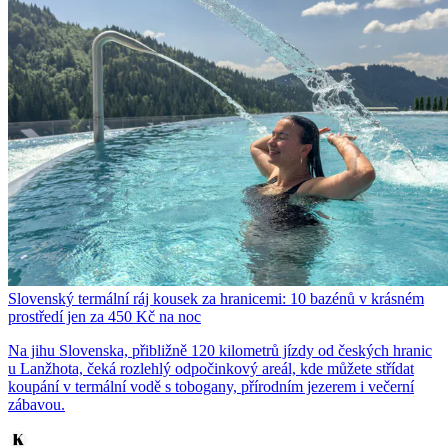
Slovenský termální ráj kousek za hranicemi: 10 bazénů v krásném
prostředí jen za 450 Kč na noc
Na jihu Slovenska, přibližně 120 kilometrů jízdy od českých hranic
u Lanžhota, čeká rozlehlý odpočinkový areál, kde můžete střídat
koupání v termální vodě s tobogany, přírodním jezerem i večerní
zábavou.