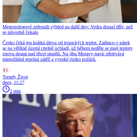
Meteorologové zpřesnili výhled na další dny: Vedra dorazí dřív, než
se původně čekalo
Česko čeká jen krátká úleva od tropických teplot. Zatímco v pátek
se na většině území citelně ochladí, už během neděle se mají teploty
znovu dostat nad třicet stupňů. Na jihu Moravy navíc přetrvává
mimořádná tepelná zátěž a vysoké riziko požárů.
Trendy Život
dnes, 11:27
2 min