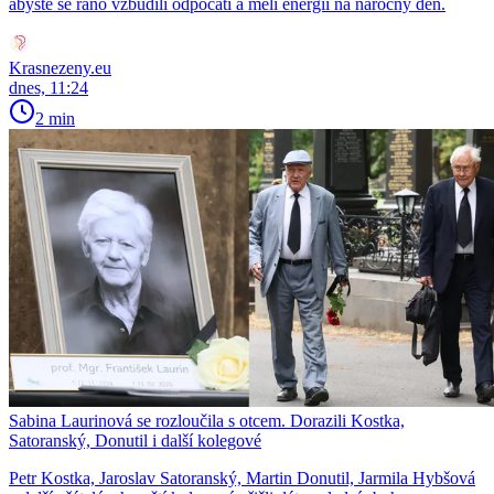
abyste se ráno vzbudili odpočatí a měli energii na náročný den.
Krasnezeny.eu
dnes, 11:24
2 min
Sabina Laurinová se rozloučila s otcem. Dorazili Kostka,
Satoranský, Donutil i další kolegové
Petr Kostka, Jaroslav Satoranský, Martin Donutil, Jarmila Hybšová