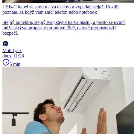
USB-C kabel za stovku a za tisícovku vypadají stejně. Rozdíl
poznáte, až když vám zničí telefon nebo notebook
Stejný konektor, stejný tvar, stejná barva plastu, a přesto se uvnitř
může skrývat propast v proudové třídě, datové propustnosti i
bezpečí.
Mobify.cz
dnes, 11:28
5 min