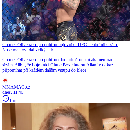
Charles Oliveira se po pohřbu bojovníka UFC neubránil slzám.
Nascimentovi dal velký slib
Charles Oliveira se po pohřbu dlouholetého parťáka neubránil
slzám. Slíbil, že bojovníci Chute Boxe budou Allanův odkaz
připomínat při každém dalším vstupu do klece.
MMAMAG.cz
dnes, 11:46
1 min