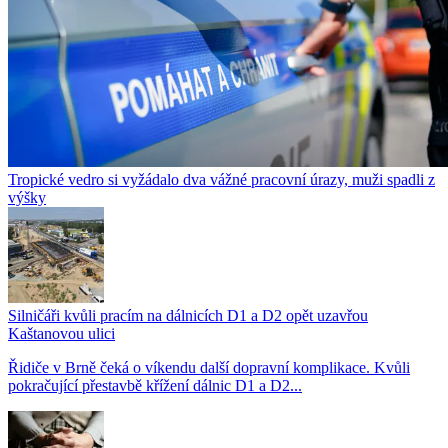
Tropické vedro si vyžádalo dva vážné pracovní úrazy, muži spadli z
výšky
Silničáři kvůli pracím na dálnicích D1 a D2 opět uzavřou
Kaštanovou ulici
Řidiče v Brně čeká o víkendu další dopravní komplikace. Kvůli
pokračující přestavbě křížení dálnic D1 a D2...