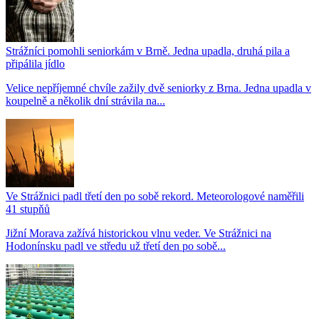
Strážníci pomohli seniorkám v Brně. Jedna upadla, druhá pila a
připálila jídlo
Velice nepříjemné chvíle zažily dvě seniorky z Brna. Jedna upadla v
koupelně a několik dní strávila na...
Ve Strážnici padl třetí den po sobě rekord. Meteorologové naměřili
41 stupňů
Jižní Morava zažívá historickou vlnu veder. Ve Strážnici na
Hodonínsku padl ve středu už třetí den po sobě...