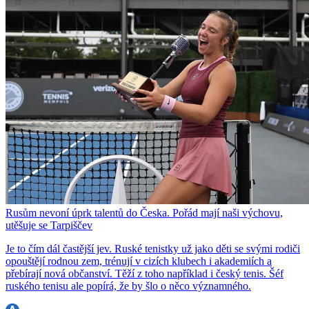
Rusům nevoní úprk talentů do Česka. Pořád mají naši výchovu,
utěšuje se Tarpiščev
Je to čím dál častější jev. Ruské tenistky už jako děti se svými rodiči
opouštějí rodnou zem, trénují v cizích klubech i akademiích a
přebírají nová občanství. Těží z toho například i český tenis. Šéf
ruského tenisu ale popírá, že by šlo o něco významného.