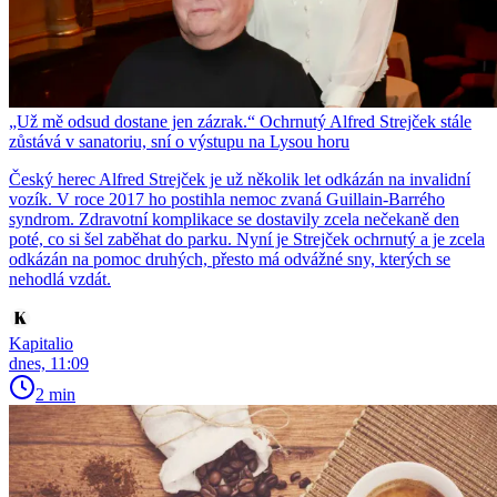
„Už mě odsud dostane jen zázrak.“ Ochrnutý Alfred Strejček stále
zůstává v sanatoriu, sní o výstupu na Lysou horu
Český herec Alfred Strejček je už několik let odkázán na invalidní
vozík. V roce 2017 ho postihla nemoc zvaná Guillain-Barrého
syndrom. Zdravotní komplikace se dostavily zcela nečekaně den
poté, co si šel zaběhat do parku. Nyní je Strejček ochrnutý a je zcela
odkázán na pomoc druhých, přesto má odvážné sny, kterých se
nehodlá vzdát.
Kapitalio
dnes, 11:09
2 min