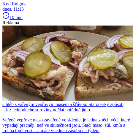
Kód Enigma
dnes, 11:13
10 min
Reklama
Chléb s vařeným vepřovým masem a šťávou: Staročeský způsob,
jak z jednoduché suroviny udělat pořádné jídlo
Vařené vepřové maso zavařené ve sklenici je jedna z těch věcí, které
vypadají pracněji, než ve skutečnosti jsou. Stačí maso, sůl, kmín a
trocha trpělivosti - a máte v lednici zásobu na týden.