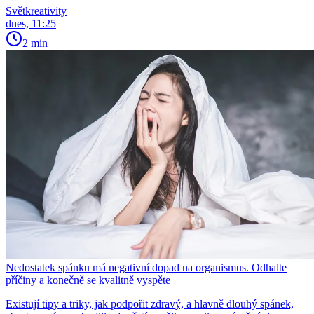
Světkreativity
dnes, 11:25
2 min
Nedostatek spánku má negativní dopad na organismus. Odhalte
příčiny a konečně se kvalitně vyspěte
Existují tipy a triky, jak podpořit zdravý, a hlavně dlouhý spánek,