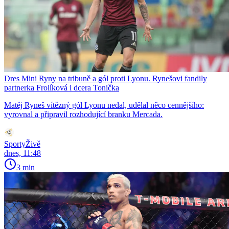
Dres Mini Ryny na tribuně a gól proti Lyonu. Rynešovi fandily
partnerka Frolíková i dcera Tonička
Matěj Ryneš vítězný gól Lyonu nedal, udělal něco cennějšího:
vyrovnal a připravil rozhodující branku Mercada.
SportyŽivě
dnes, 11:48
3 min