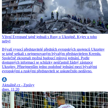
Vlivní Evropané tajně jednali s Rusy o Ukrajině. Kyjev u toho
nebyl
Bývalí vysocí představitelé předních evropských spojenců Ukrajiny
se tajně setkali s nejmenovaným bývalým představitelem Kremlu.
Společně zkoumali možná budoucí mírová jednání. Podle
dostupných informací se schůzky neúčastnil žádný zástupce
Ukrajiny. Přinejmenším jedno podobné jednání mezi bývalými
evropskými a ruskými představiteli se uskutečnilo nedávno.
Aktuálně.cz - Zprávy
dnes, 11:20