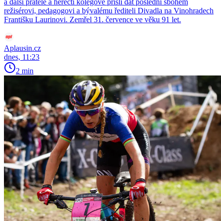
a další přátelé a herečtí kolegové přišli dát poslední sbohem
režisérovi, pedagogovi a bývalému řediteli Divadla na Vinohradech
Františku Laurinovi. Zemřel 31. července ve věku 91 let.
Aplausin.cz
dnes, 11:23
2 min