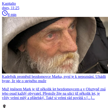
Kapitalio
dnes, 11:25
8 min
Kadeřník proměnil bezdomovce Marka, nyní je k nepoznání. Uhádli
byste, že jde o stejného muže
Muž jménem Mark je již několik let bezdomovcem a v Olsztyně zná
jeho osud každý obyvatel. Přestože žije na ulici již několik let, je
vždy velmi milý a přátelský. Také si velmi rád povídá s [...]...