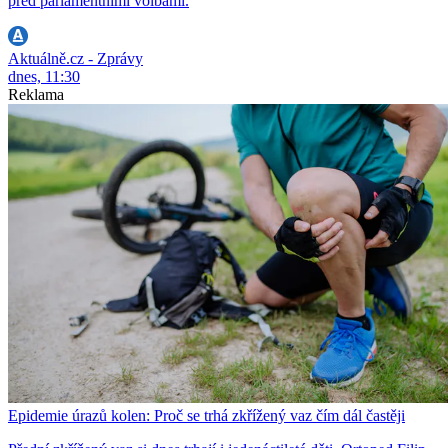
před parlamentními volbami.
Aktuálně.cz - Zprávy
dnes, 11:30
Reklama
Epidemie úrazů kolen: Proč se trhá zkřížený vaz čím dál častěji