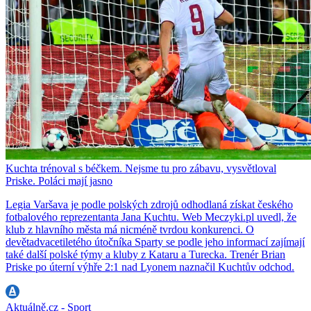
Kuchta trénoval s béčkem. Nejsme tu pro zábavu, vysvětloval
Priske. Poláci mají jasno
Legia Varšava je podle polských zdrojů odhodlaná získat českého
fotbalového reprezentanta Jana Kuchtu. Web Meczyki.pl uvedl, že
klub z hlavního města má nicméně tvrdou konkurenci. O
devětadvacetiletého útočníka Sparty se podle jeho informací zajímají
také další polské týmy a kluby z Kataru a Turecka. Trenér Brian
Priske po úterní výhře 2:1 nad Lyonem naznačil Kuchtův odchod.
Aktuálně.cz - Sport