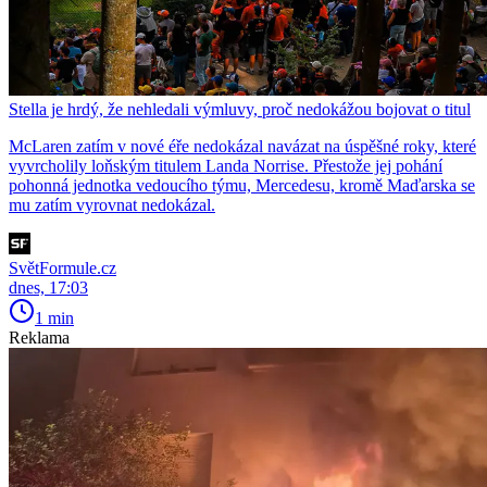
Stella je hrdý, že nehledali výmluvy, proč nedokážou bojovat o titul
McLaren zatím v nové éře nedokázal navázat na úspěšné roky, které
vyvrcholily loňským titulem Landa Norrise. Přestože jej pohání
pohonná jednotka vedoucího týmu, Mercedesu, kromě Maďarska se
mu zatím vyrovnat nedokázal.
SvětFormule.cz
dnes, 17:03
1 min
Reklama