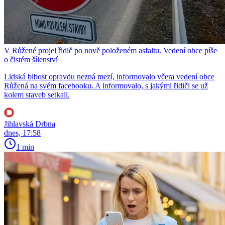
V Růžené projel řidič po nově položeném asfaltu. Vedení obce píše
o čistém šílenství
Lidská blbost opravdu nezná mezí, informovalo včera vedení obce
Růžená na svém facebooku. A informovalo, s jakými řidiči se už
kolem staveb setkali.
Jihlavská Drbna
dnes, 17:58
1 min