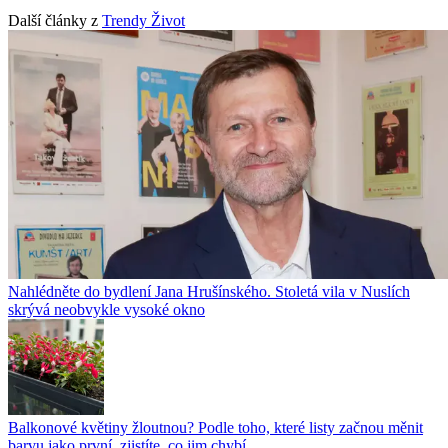
Další články z
Trendy Život
Nahlédněte do bydlení Jana Hrušínského. Stoletá vila v Nuslích
skrývá neobvykle vysoké okno
Balkonové květiny žloutnou? Podle toho, které listy začnou měnit
barvu jako první, zjistíte, co jim chybí