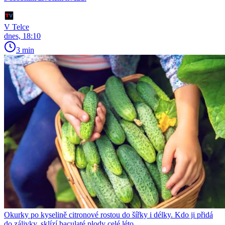
V Telce
dnes, 18:10
3 min
Okurky po kyselině citronové rostou do šířky i délky. Kdo ji přidá
do zálivky, sklízí baculaté plody celé léto