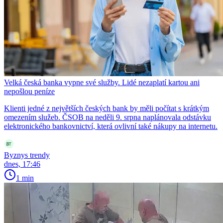
Velká česká banka vypne své služby. Lidé nezaplatí kartou ani
nepošlou peníze
Klienti jedné z největších českých bank by měli počítat s krátkým
omezením služeb. ČSOB na neděli 9. srpna naplánovala odstávku
elektronického bankovnictví, která ovlivní také nákupy na internetu.
Byznys trendy
dnes, 17:46
1 min