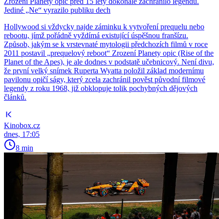
Zrození Planety opic před 15 lety dokonale zachránilo legendu.
Jediné „Ne“ vyrazilo publiku dech
Hollywood si vždycky najde záminku k vytvoření prequelu nebo
rebootu, jímž pořádně vyždímá existující úspěšnou franšízu.
Způsob, jakým se k vrstevnaté mytologii předchozích filmů v roce
2011 postavil „prequelový reboot“ Zrození Planety opic (Rise of the
Planet of the Apes), je ale dodnes v podstatě učebnicový. Není divu,
že první velký snímek Ruperta Wyatta položil základ modernímu
pavilonu opičí ságy, který zcela zachránil pověst původní filmové
legendy z roku 1968, již obklopuje tolik pochybných dějových
článků.
Kinobox.cz
dnes, 17:05
8 min