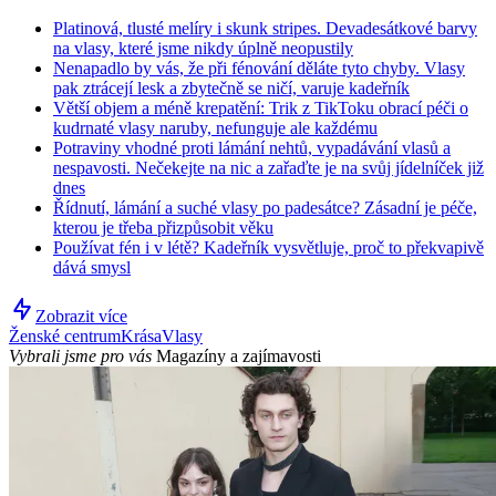
Platinová, tlusté melíry i skunk stripes. Devadesátkové barvy
na vlasy, které jsme nikdy úplně neopustily
Nenapadlo by vás, že při fénování děláte tyto chyby. Vlasy
pak ztrácejí lesk a zbytečně se ničí, varuje kadeřník
Větší objem a méně krepatění: Trik z TikToku obrací péči o
kudrnaté vlasy naruby, nefunguje ale každému
Potraviny vhodné proti lámání nehtů, vypadávání vlasů a
nespavosti. Nečekejte na nic a zařaďte je na svůj jídelníček již
dnes
Řídnutí, lámání a suché vlasy po padesátce? Zásadní je péče,
kterou je třeba přizpůsobit věku
Používat fén i v létě? Kadeřník vysvětluje, proč to překvapivě
dává smysl
Zobrazit více
Ženské centrum
Krása
Vlasy
Vybrali jsme pro vás
Magazíny a zajímavosti