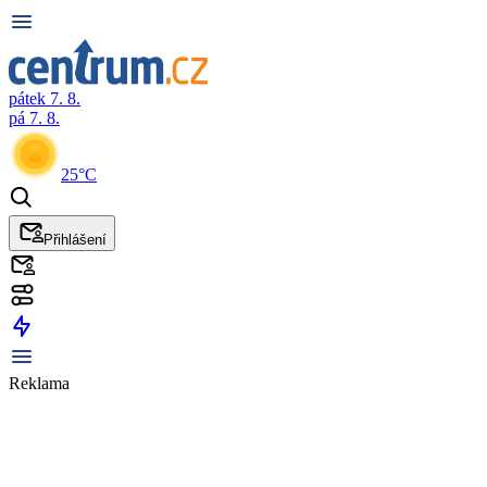
pátek 7. 8.
pá 7. 8.
25°C
Přihlášení
Reklama