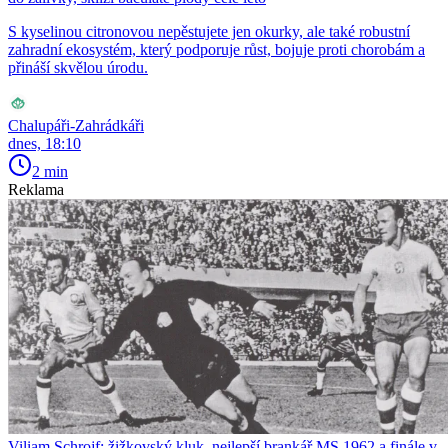
S kyselinou citronovou nepěstujete jen okurky, ale také robustní
zahradní ekosystém, který podporuje růst, bojuje proti chorobám a
přináší skvělou úrodu.
Chalupáři-Zahrádkáři
dnes, 18:10
2 min
Reklama
Viliam Schrojf: žižkovský kluk, nejlepší brankář MS 1962 a finále v