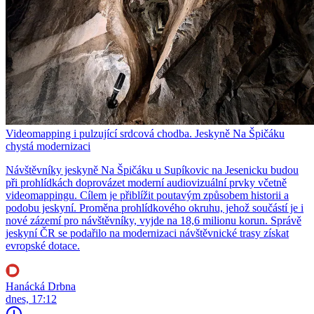
Videomapping i pulzující srdcová chodba. Jeskyně Na Špičáku
chystá modernizaci
Návštěvníky jeskyně Na Špičáku u Supíkovic na Jesenicku budou
při prohlídkách doprovázet moderní audiovizuální prvky včetně
videomappingu. Cílem je přiblížit poutavým způsobem historii a
podobu jeskyní. Proměna prohlídkového okruhu, jehož součástí je i
nové zázemí pro návštěvníky, vyjde na 18,6 milionu korun. Správě
jeskyní ČR se podařilo na modernizaci návštěvnické trasy získat
evropské dotace.
Hanácká Drbna
dnes, 17:12