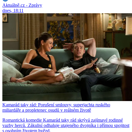
Aktuálně.cz - Zprávy
dnes, 18:11
Kamarád taky rád: Porušení smlouvy, superjachta ruského
miliardáře a propletenec osudů v reálném životě
Romantická komedie Kamarád taky rád skrývá zajímavé rodinné
vazby herců. Zákulisí odhaluje utajeného dvojníka i přímou spojitost
s osobním životem hvězd.