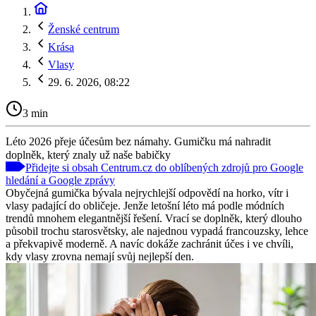
Ženské centrum
Krása
Vlasy
29. 6. 2026, 08:22
3 min
Léto 2026 přeje účesům bez námahy. Gumičku má nahradit
doplněk, který znaly už naše babičky
Přidejte si obsah Centrum.cz do oblíbených zdrojů pro Google
hledání a Google zprávy
Obyčejná gumička bývala nejrychlejší odpovědí na horko, vítr i
vlasy padající do obličeje. Jenže letošní léto má podle módních
trendů mnohem elegantnější řešení. Vrací se doplněk, který dlouho
působil trochu starosvětsky, ale najednou vypadá francouzsky, lehce
a překvapivě moderně. A navíc dokáže zachránit účes i ve chvíli,
kdy vlasy zrovna nemají svůj nejlepší den.