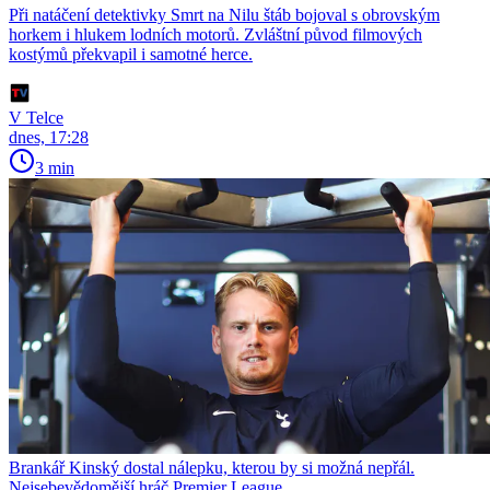
Při natáčení detektivky Smrt na Nilu štáb bojoval s obrovským
horkem i hlukem lodních motorů. Zvláštní původ filmových
kostýmů překvapil i samotné herce.
V Telce
dnes, 17:28
3 min
Brankář Kinský dostal nálepku, kterou by si možná nepřál.
Nejsebevědomější hráč Premier League