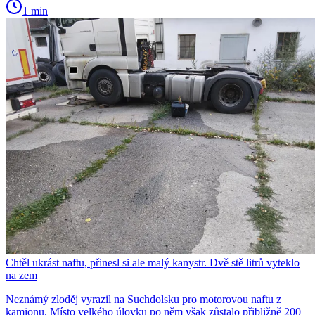
1 min
Chtěl ukrást naftu, přinesl si ale malý kanystr. Dvě stě litrů vyteklo
na zem
Neznámý zloděj vyrazil na Suchdolsku pro motorovou naftu z
kamionu. Místo velkého úlovku po něm však zůstalo přibližně 200