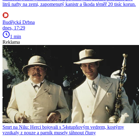
litrů nafty na zemi, zapomenutý kanistr a škoda téměř 20 tisíc korun.
Budějcká Drbna
dnes, 17:29
1 min
Reklama
Smrt na Nilu: Herci bojovali s 54stupňovým vedrem, kostýmy
vznikaly z nouze a parník musely táhnout čluny