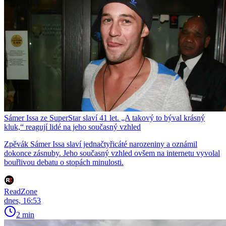
Sámer Issa ze SuperStar slaví 41 let. „A takový to býval krásný
kluk,“ reagují lidé na jeho současný vzhled
Zpěvák Sámer Issa slaví jednačtyřicáté narozeniny a oznámil
dokonce zásnuby. Jeho současný vzhled ovšem na internetu vyvolal
bouřlivou debatu o stopách minulosti.
ReadZone
dnes, 16:53
2 min