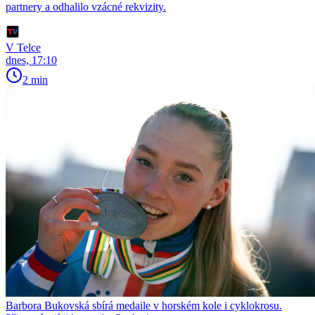
partnery a odhalilo vzácné rekvizity.
V Telce
dnes, 17:10
2 min
Barbora Bukovská sbírá medaile v horském kole i cyklokrosu.