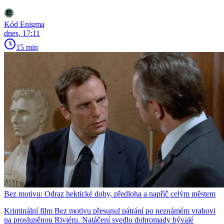
Kód Enigma
dnes, 17:11
15 min
Bez motivu: Odraz hektické doby, předloha a napříč celým městem
Kriminální film Bez motivu přesunul pátrání po neznámém vrahovi
na prosluněnou Riviéru. Natáčení svedlo dohromady bývalé