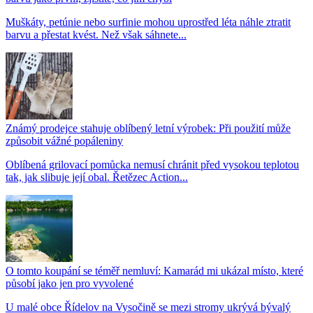
Muškáty, petúnie nebo surfinie mohou uprostřed léta náhle ztratit
barvu a přestat kvést. Než však sáhnete...
Známý prodejce stahuje oblíbený letní výrobek: Při použití může
způsobit vážné popáleniny
Oblíbená grilovací pomůcka nemusí chránit před vysokou teplotou
tak, jak slibuje její obal. Řetězec Action...
O tomto koupání se téměř nemluví: Kamarád mi ukázal místo, které
působí jako jen pro vyvolené
U malé obce Řídelov na Vysočině se mezi stromy ukrývá bývalý