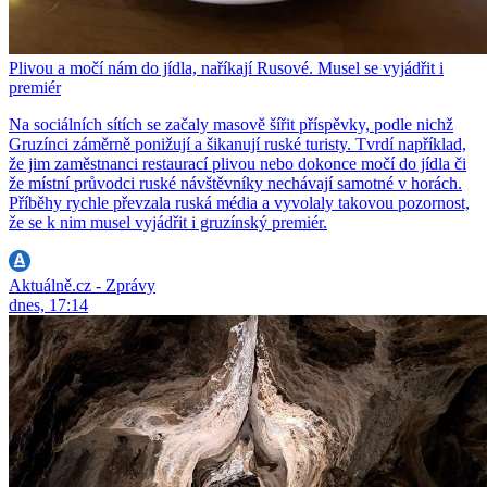
Plivou a močí nám do jídla, naříkají Rusové. Musel se vyjádřit i
premiér
Na sociálních sítích se začaly masově šířit příspěvky, podle nichž
Gruzínci záměrně ponižují a šikanují ruské turisty. Tvrdí například,
že jim zaměstnanci restaurací plivou nebo dokonce močí do jídla či
že místní průvodci ruské návštěvníky nechávají samotné v horách.
Příběhy rychle převzala ruská média a vyvolaly takovou pozornost,
že se k nim musel vyjádřit i gruzínský premiér.
Aktuálně.cz - Zprávy
dnes, 17:14