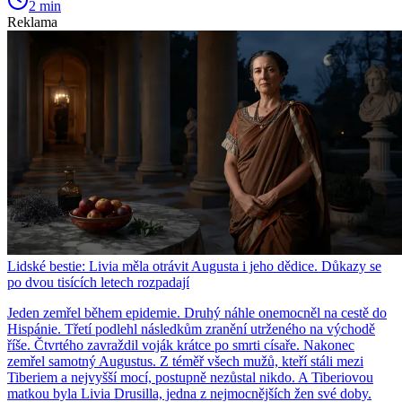
2 min
Reklama
Lidské bestie: Livia měla otrávit Augusta i jeho dědice. Důkazy se
po dvou tisících letech rozpadají
Jeden zemřel během epidemie. Druhý náhle onemocněl na cestě do
Hispánie. Třetí podlehl následkům zranění utrženého na východě
říše. Čtvrtého zavraždil voják krátce po smrti císaře. Nakonec
zemřel samotný Augustus. Z téměř všech mužů, kteří stáli mezi
Tiberiem a nejvyšší mocí, postupně nezůstal nikdo. A Tiberiovou
matkou byla Livia Drusilla, jedna z nejmocnějších žen své doby.