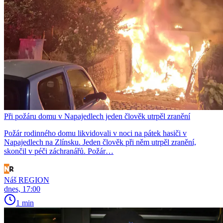
Při požáru domu v Napajedlech jeden člověk utrpěl zranění
Požár rodinného domu likvidovali v noci na pátek hasiči v
Napajedlech na Zlínsku. Jeden člověk při něm utrpěl zranění,
skončil v péči záchranářů. Požár…
Náš REGION
dnes, 17:00
1 min