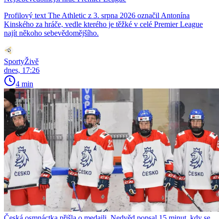
Profilový text The Athletic z 3. srpna 2026 označil Antonína
Kinského za hráče, vedle kterého je těžké v celé Premier League
najít někoho sebevědomějšího.
SportyŽivě
dnes, 17:26
4 min
Česká osmnáctka přišla o medaili. Nedvěd popsal 15 minut, kdy se