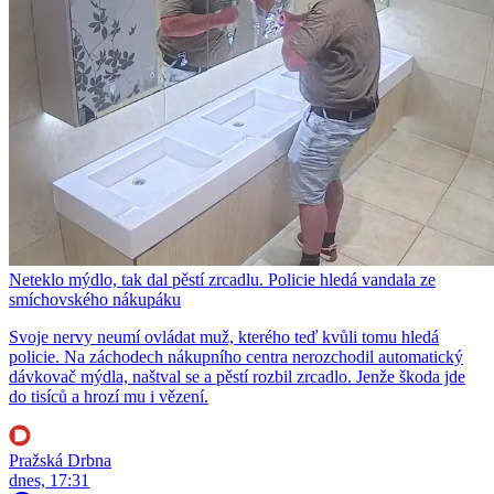
Neteklo mýdlo, tak dal pěstí zrcadlu. Policie hledá vandala ze
smíchovského nákupáku
Svoje nervy neumí ovládat muž, kterého teď kvůli tomu hledá
policie. Na záchodech nákupního centra nerozchodil automatický
dávkovač mýdla, naštval se a pěstí rozbil zrcadlo. Jenže škoda jde
do tisíců a hrozí mu i vězení.
Pražská Drbna
dnes, 17:31