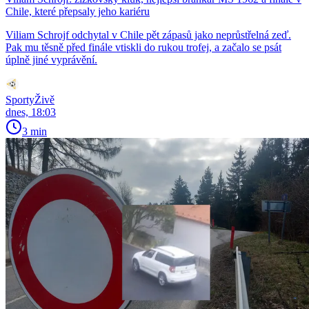
Chile, které přepsaly jeho kariéru
Viliam Schrojf odchytal v Chile pět zápasů jako neprůstřelná zeď.
Pak mu těsně před finále vtiskli do rukou trofej, a začalo se psát
úplně jiné vyprávění.
SportyŽivě
dnes, 18:03
3 min