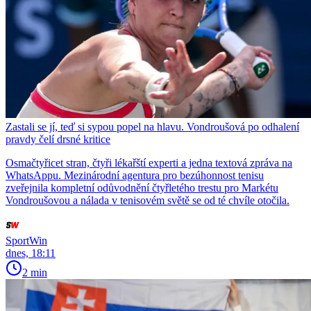
Zastali se jí, teď si sypou popel na hlavu. Vondroušová po odhalení
pravdy čelí drsné kritice
Osmačtyřicet stran, čtyři lékařští experti a jedna textová zpráva na
WhatsAppu. Mezinárodní agentura pro bezúhonnost tenisu
zveřejnila kompletní odůvodnění čtyřletého trestu pro Markétu
Vondroušovou a nálada v tenisovém světě se od té chvíle otočila.
SportWin
dnes, 18:11
2 min