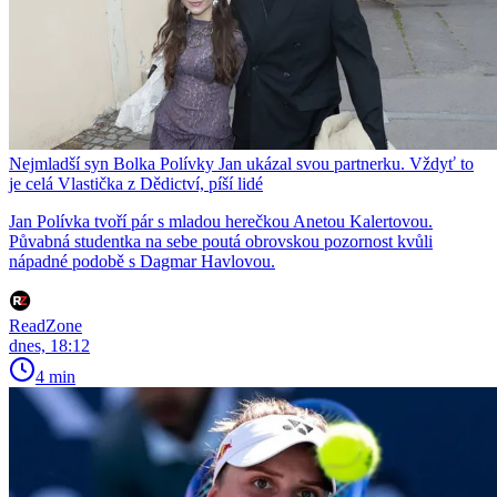
Nejmladší syn Bolka Polívky Jan ukázal svou partnerku. Vždyť to
je celá Vlastička z Dědictví, píší lidé
Jan Polívka tvoří pár s mladou herečkou Anetou Kalertovou.
Půvabná studentka na sebe poutá obrovskou pozornost kvůli
nápadné podobě s Dagmar Havlovou.
ReadZone
dnes, 18:12
4 min