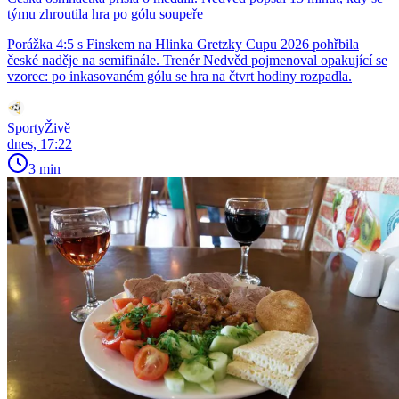
týmu zhroutila hra po gólu soupeře
Porážka 4:5 s Finskem na Hlinka Gretzky Cupu 2026 pohřbila
české naděje na semifinále. Trenér Nedvěd pojmenoval opakující se
vzorec: po inkasovaném gólu se hra na čtvrt hodiny rozpadla.
SportyŽivě
dnes, 17:22
3 min