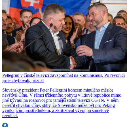
Pellegrini v čínské televizi zavzpomínal na komunismus. Po revoluci
jsme chybovali, přiznal
Slovenský prezident Peter Pellegrini koncem minulého měsíce
navštívil Čínu. V rámci třídenního pobytu v lidové republice mimo
jiné kývnul na rozhovor pro tamější státní televizi CGTN. V něm
nešetřil chválou Číny, sliby, že Slovensko může být pro Peking
vynikajícím prostředníkem, a zkritizoval vývoj po sametové
revoluci.