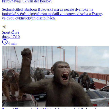
Přirovnávají ji k van der Poelovi
Sedmnáctiletá Barbora Bukovská má za necelé dva roky na
juniorské scéně nejméně osm medailí z mistrovství světa a Evropy
ve dvou cyklistických disciplínách.
SportyŽivě
dnes, 17:10
4 min