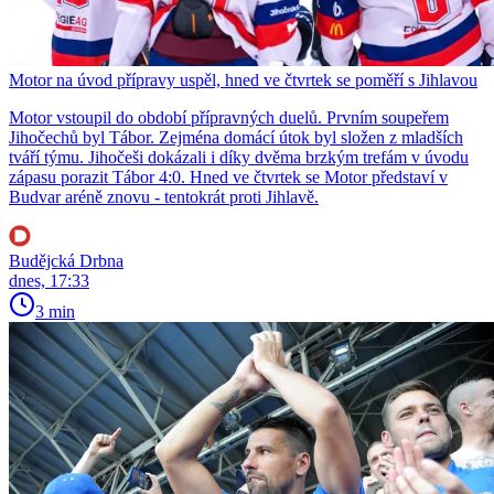
Motor na úvod přípravy uspěl, hned ve čtvrtek se poměří s Jihlavou
Motor vstoupil do období přípravných duelů. Prvním soupeřem
Jihočechů byl Tábor. Zejména domácí útok byl složen z mladších
tváří týmu. Jihočeši dokázali i díky dvěma brzkým trefám v úvodu
zápasu porazit Tábor 4:0. Hned ve čtvrtek se Motor představí v
Budvar aréně znovu - tentokrát proti Jihlavě.
Budějcká Drbna
dnes, 17:33
3 min