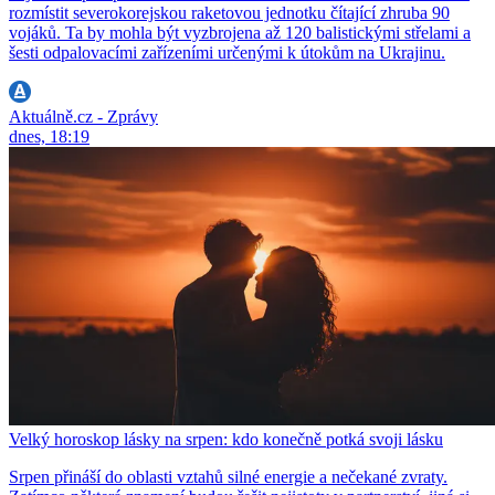
rozmístit severokorejskou raketovou jednotku čítající zhruba 90
vojáků. Ta by mohla být vyzbrojena až 120 balistickými střelami a
šesti odpalovacími zařízeními určenými k útokům na Ukrajinu.
Aktuálně.cz - Zprávy
dnes, 18:19
Velký horoskop lásky na srpen: kdo konečně potká svoji lásku
Srpen přináší do oblasti vztahů silné energie a nečekané zvraty.