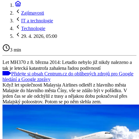
Zajímavosti
IT a technologie
Technologie
29. 4. 2026, 05:00
3 min
Let MH370 z 8. března 2014: Letadlo nebylo již nikdy nalezeno a
tak je letecká katastrofa zahalena řadou podivností
Přidejte si obsah Centrum.cz do oblíbených zdrojů pro Google
hledání a Google zprávy
Když let společnosti Malaysia Airlines odletěl z hlavního města
Malajsie do hlavního města Číny, vše se zdálo být v pořádku. V
jeden čas se ale odchýlil z trasy a nějakou dobu pokračoval přes
Malajský poloostrov. Potom se po něm slehla zem.