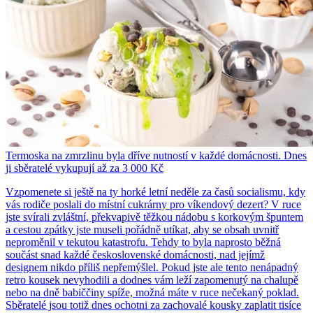
Termoska na zmrzlinu byla dříve nutností v každé domácnosti. Dnes
ji sběratelé vykupují až za 3 000 Kč
Vzpomenete si ještě na ty horké letní neděle za časů socialismu, kdy
vás rodiče poslali do místní cukrárny pro víkendový dezert? V ruce
jste svírali zvláštní, překvapivě těžkou nádobu s korkovým špuntem
a cestou zpátky jste museli pořádně utíkat, aby se obsah uvnitř
neproměnil v tekutou katastrofu. Tehdy to byla naprosto běžná
součást snad každé československé domácnosti, nad jejímž
designem nikdo příliš nepřemýšlel. Pokud jste ale tento nenápadný
retro kousek nevyhodili a dodnes vám leží zapomenutý na chalupě
nebo na dně babiččiny spíže, možná máte v ruce nečekaný poklad.
Sběratelé jsou totiž dnes ochotni za zachovalé kousky zaplatit tisíce