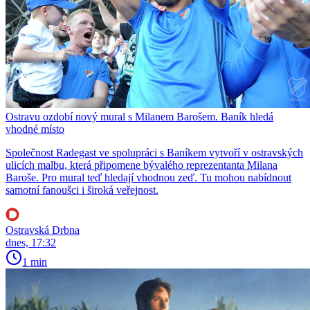
Ostravu ozdobí nový mural s Milanem Barošem. Baník hledá
vhodné místo
Společnost Radegast ve spolupráci s Baníkem vytvoří v ostravských
ulicích malbu, která připomene bývalého reprezentanta Milana
Baroše. Pro mural teď hledají vhodnou zeď. Tu mohou nabídnout
samotní fanoušci i široká veřejnost.
Ostravská Drbna
dnes, 17:32
1 min