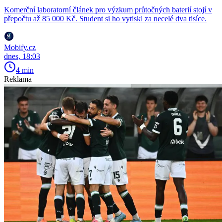
Komerční laboratorní článek pro výzkum průtočných baterií stojí v
přepočtu až 85 000 Kč. Student si ho vytiskl za necelé dva tisíce.
Mobify.cz
dnes, 18:03
4 min
Reklama