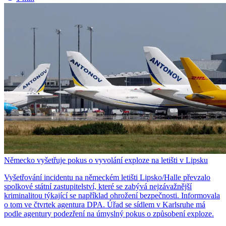
Německo vyšetřuje pokus o vyvolání exploze na letišti v Lipsku
Vyšetřování incidentu na německém letišti Lipsko/Halle převzalo
spolkové státní zastupitelství, které se zabývá nejzávažnější
kriminalitou týkající se například ohrožení bezpečnosti. Informovala
o tom ve čtvrtek agentura DPA. Úřad se sídlem v Karlsruhe má
podle agentury podezření na úmyslný pokus o způsobení exploze.