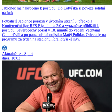
Jablonec má nakročeno k postupu. Do Lotyšska si poveze solidní
náskok
Fotbalisté Jablonce porazili v úvodním utkání 3. předkola
Konferenční ligy RFS Riga doma 2:0 a výrazně se přiblížili k
postupu. Severočechy poslal v 18. minutě do vedení Vachtang
Čanturišvili a po pauze přidal pojistku Matěj Polidar. Odveta je na
programu za týden na stadionu lídra lotyšské ligy.
Aktuálně.cz - Sport
dnes, 18:03