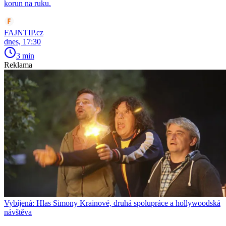
korun na ruku.
FAJNTIP.cz
dnes, 17:30
3 min
Reklama
Vybíjená: Hlas Simony Krainové, druhá spolupráce a hollywoodská
návštěva