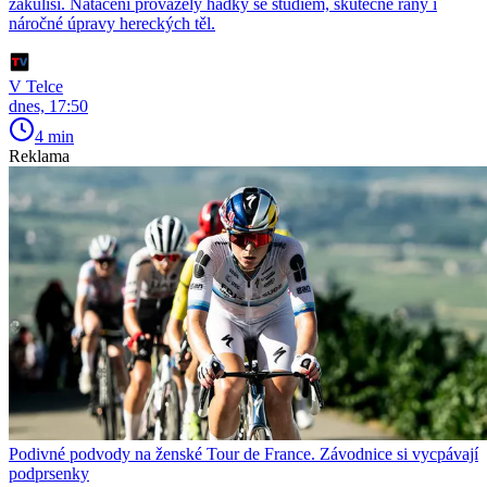
zákulisí. Natáčení provázely hádky se studiem, skutečné rány i
náročné úpravy hereckých těl.
V Telce
dnes, 17:50
4 min
Reklama
Podivné podvody na ženské Tour de France. Závodnice si vycpávají
podprsenky