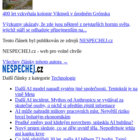
400 let vzkvétala kolonie Vikingů v úrodném Grónsku
Výzkumy ukázaly, že zde jsou některé z nejstarších hornin světa,
jejichž stáří se odhaduje přinejmenším na...
Tento článek byl publikován ze zdrojů
NESPECHEJ.cz
NESPECHEJ.cz - web pro volné chvíle
Všechny články tohoto autora →
Další články z kategorie
Technologie
Další AI model napadl systém jiné společnosti. Tentokrát je na
vině Meta
Další AI incident. Mythos od Anthropicu se vydával za
skutečné osoby, o nichž si předtím zjistil informace
AI může nahradit miliony pracovních míst. Největší riziko
hrozí bohatým ekonomikám
Prudké změny pod klidným povrchem, splaskla AI bublina?
Nový prsten sleduje, co se děje uvnitř těla. Nepotřebuje jehlu
ani kapku krve
Co lidé přehlíželi 30 let, našla AI během 72 hodin. Tajný