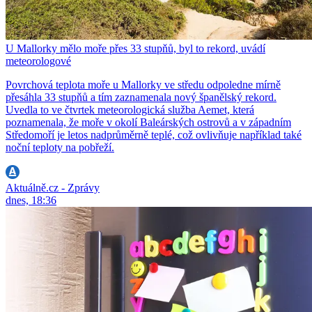
U Mallorky mělo moře přes 33 stupňů, byl to rekord, uvádí
meteorologové
Povrchová teplota moře u Mallorky ve středu odpoledne mírně
přesáhla 33 stupňů a tím zaznamenala nový španělský rekord.
Uvedla to ve čtvrtek meteorologická služba Aemet, která
poznamenala, že moře v okolí Baleárských ostrovů a v západním
Středomoří je letos nadprůměrně teplé, což ovlivňuje například také
noční teploty na pobřeží.
Aktuálně.cz - Zprávy
dnes, 18:36