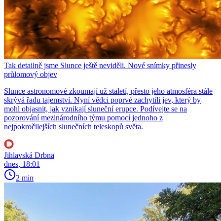
Tak detailně jsme Slunce ještě neviděli. Nové snímky přinesly
průlomový objev
Slunce astronomové zkoumají už staletí, přesto jeho atmosféra stále
skrývá řadu tajemství. Nyní vědci poprvé zachytili jev, který by
mohl objasnit, jak vznikají sluneční erupce. Podívejte se na
pozorování mezinárodního týmu pomocí jednoho z
nejpokročilejších slunečních teleskopů světa.
Jihlavská Drbna
dnes, 18:01
2 min