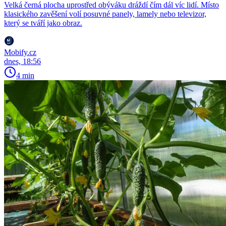
Velká černá plocha uprostřed obýváku dráždí čím dál víc lidí. Místo
klasického zavěšení volí posuvné panely, lamely nebo televizor,
který se tváří jako obraz.
Mobify.cz
dnes, 18:56
4 min