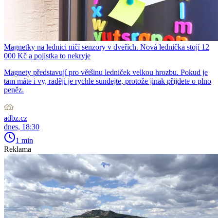
Magnetky na lednici ničí senzory v dveřích. Nová lednička stojí 12
000 Kč a pojistka to nekryje
Magnety představují pro většinu ledniček velkou hrozbu. Pokud je
tam máte i vy, raději je rychle sundejte, protože jinak přijdete o plno
peněz.
adbz.cz
dnes, 18:30
1 min
Reklama