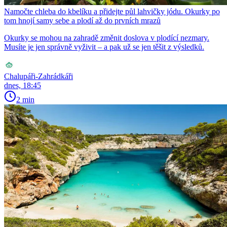
Namočte chleba do kbelíku a přidejte půl lahvičky jódu. Okurky po
tom hnojí samy sebe a plodí až do prvních mrazů
Okurky se mohou na zahradě změnit doslova v plodící nezmary.
Musíte je jen správně vyživit – a pak už se jen těšit z výsledků.
Chalupáři-Zahrádkáři
dnes, 18:45
2 min