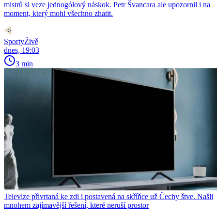
mistrů si veze jednogólový náskok. Petr Švancara ale upozornil i na
moment, který mohl všechno zhatit.
SportyŽivě
dnes, 19:03
3 min
Televize přivrtaná ke zdi i postavená na skříňce už Čechy štve. Našli
mnohem zajímavější řešení, které neruší prostor