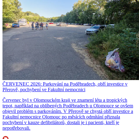
ČERVENEC 2026: Parkování na Poděbradech, obří investice v
Přerově, pochybení ve Fakultní nemocnici
Červenec byl v Olomouckém kraji ve znamení léta a tropických
tepot, například na oblíbených Poděbradech u Olomouce se ovšem
objevil problém s parkováním. V Přerově se chystá obří investice a
Fakultní nemocnice Olomouc po měsících odmítání přiznala
pochybení v kauze defibrilátorů, dostali je i pacienti, kteří je
nepotřebovali.