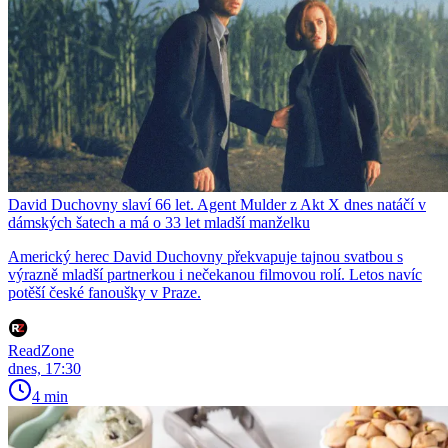
David Duchovny slaví 66 let. Agent Mulder z Akt X dnes natáčí v
dámských šatech a má o 33 let mladší manželku
Americký herec David Duchovny překvapuje tajnou svatbou s
výrazně mladší partnerkou i nečekanou filmovou rolí. Letos navíc
potěší české fanoušky v Praze.
ReadZone
dnes, 17:30
4 min