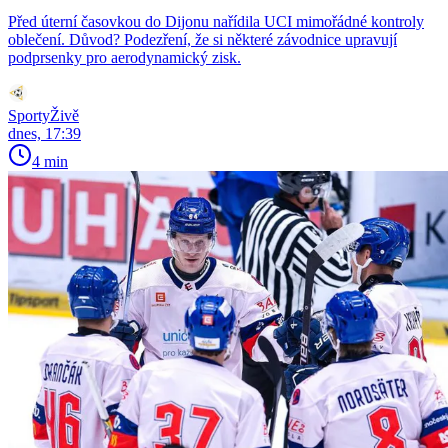
Před úterní časovkou do Dijonu nařídila UCI mimořádné kontroly
oblečení. Důvod? Podezření, že si některé závodnice upravují
podprsenky pro aerodynamický zisk.
SportyŽivě
dnes, 17:39
4 min