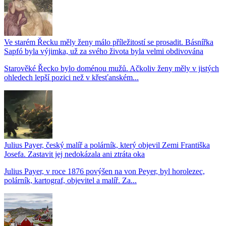
Ve starém Řecku měly ženy málo příležitostí se prosadit. Básnířka
Sapfó byla výjimka, už za svého života byla velmi obdivována
Starověké Řecko bylo doménou mužů. Ačkoliv ženy měly v jistých
ohledech lepší pozici než v křesťanském...
Julius Payer, český malíř a polárník, který objevil Zemi Františka
Josefa. Zastavit jej nedokázala ani ztráta oka
Julius Payer, v roce 1876 povýšen na von Peyer, byl horolezec,
polárník, kartograf, objevitel a malíř. Za...