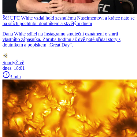
Šéf UFC White vzdal hold zesnulému Nascimentovi a krátce nato se
na sítích pochlubil doutníkem a skvělým dnem
Dana White sdílel na Instagramu smuteční oznámení o smrti
vlastního zápasníka. Zhruba hodinu až dvě poté přidal story s
doutníkem a popiskem „Great Day“.
SportyŽivě
dnes, 18:01
3 min