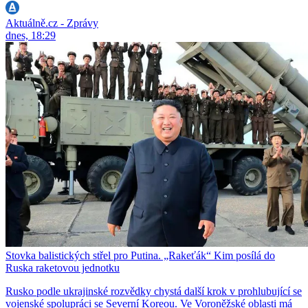
Aktuálně.cz - Zprávy
dnes, 18:29
Stovka balistických střel pro Putina. „Rakeťák“ Kim posílá do
Ruska raketovou jednotku
Rusko podle ukrajinské rozvědky chystá další krok v prohlubující se
vojenské spolupráci se Severní Koreou. Ve Voroněžské oblasti má