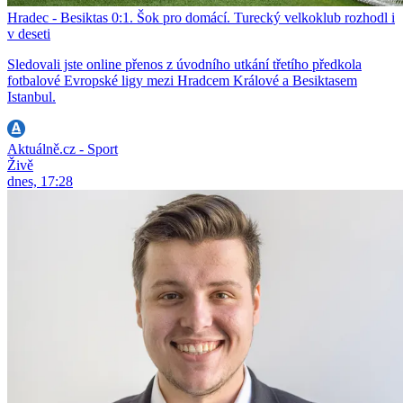
Hradec - Besiktas 0:1. Šok pro domácí. Turecký velkoklub rozhodl i
v deseti
Sledovali jste online přenos z úvodního utkání třetího předkola
fotbalové Evropské ligy mezi Hradcem Králové a Besiktasem
Istanbul.
Aktuálně.cz - Sport
Živě
dnes, 17:28