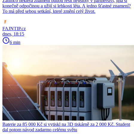
Zatímco některá znamení budou řešit nejistoty v partnerství, jiná si
konečně odpočinou a užijí si lehkosti léta. A jedno šťastné znamení?
To má před sebou setkání, které změní celý život.
FAJNTIP.cz
dnes, 18:15
6 min
Baterie za 85 000 Kč si vytiskl na 3D tiskárně za 2 000 Kč. Student
dal potom návod zadarmo celému světu