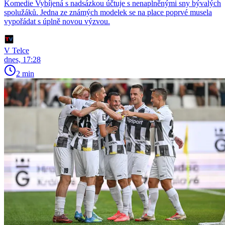
Komedie Vybíjená s nadsázkou účtuje s nenaplněnými sny bývalých
spolužáků. Jedna ze známých modelek se na place poprvé musela
vypořádat s úplně novou výzvou.
V Telce
dnes, 17:28
2 min