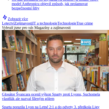
model Anthropicu objevil způsob, jak prolamovat
bezpečnostní šifry
Zobrazit více
Letectví
Zajímavosti
IT a technologie
Technologie
True crime
Vybrali jsme pro vás
Magazíny a zajímavosti
Glosátor Švancara ocenil výkon Sparty proti Lyonu, Suchomela
vlastňák ale nazval šíleným gólem
Sparta porazila Lyon na Letné 2:1 a do odvety 3. předkola Ligy