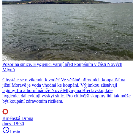
Pozor na sinice. Hygienici varují před koupáním v části Nových
Mlýnů
Chystáte se o víkendu k vodě? Ve většině přírodních koupališť na
jižní Moravě je voda vhodná ke koupání. Výjimkou zůstávají
laguny 1 a 2 horní nádrže Nové Mlýny na Břeclavsku, kde
hygienici dál evidují výskyt sinic. Pro citlivější skupiny lidí tak může
být koupání zdravotním rizikem.
Brněnská Drbna
dnes, 18:30
1 min