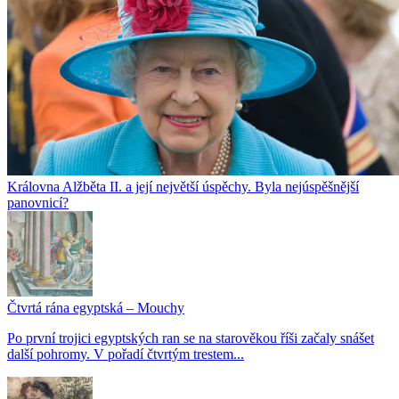
Královna Alžběta II. a její největší úspěchy. Byla nejúspěšnější
panovnicí?
Čtvrtá rána egyptská – Mouchy
Po první trojici egyptských ran se na starověkou říši začaly snášet
další pohromy. V pořadí čtvrtým trestem...