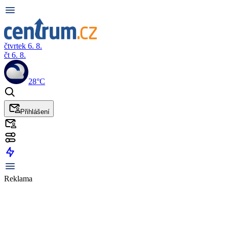
čtvrtek 6. 8.
čt 6. 8.
28°C
Přihlášení
Reklama