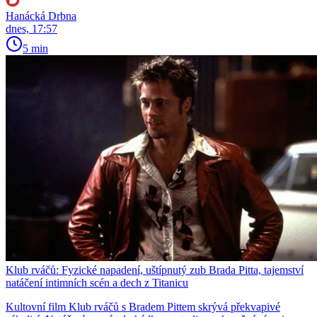
Hanácká Drbna
dnes, 17:57
5 min
Klub rváčů: Fyzické napadení, uštípnutý zub Brada Pitta, tajemství
natáčení intimních scén a dech z Titanicu
Kultovní film Klub rváčů s Bradem Pittem skrývá překvapivé