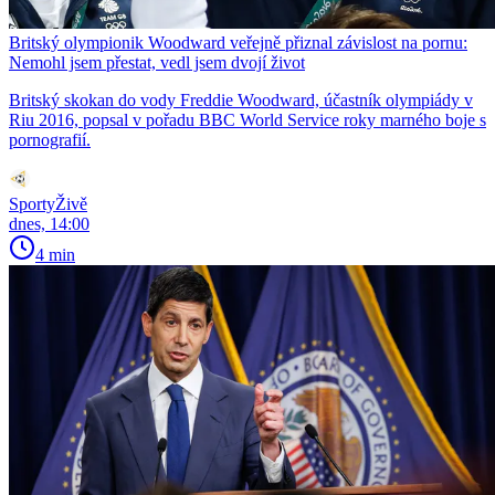
Britský olympionik Woodward veřejně přiznal závislost na pornu:
Nemohl jsem přestat, vedl jsem dvojí život
Britský skokan do vody Freddie Woodward, účastník olympiády v
Riu 2016, popsal v pořadu BBC World Service roky marného boje s
pornografií.
SportyŽivě
dnes, 14:00
4 min