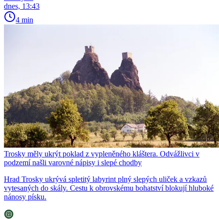
dnes, 13:43
4 min
Trosky měly ukrýt poklad z vypleněného kláštera. Odvážlivci v
podzemí našli varovné nápisy i slepé chodby
Hrad Trosky ukrývá spletitý labyrint plný slepých uliček a vzkazů
vytesaných do skály. Cestu k obrovskému bohatství blokují hluboké
nánosy písku.