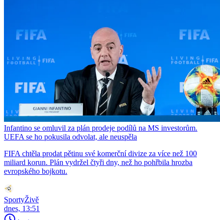
Infantino se omluvil za plán prodeje podílů na MS investorům.
UEFA se ho pokusila odvolat, ale neuspěla
FIFA chtěla prodat pětinu své komerční divize za více než 100
miliard korun. Plán vydržel čtyři dny, než ho pohřbila hrozba
evropského bojkotu.
SportyŽivě
dnes, 13:51