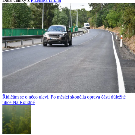
Další články z
Plzeňská Drbna
Řidičům se o něco uleví. Po měsíci skončila oprava části důležité
ulice Na Roudné