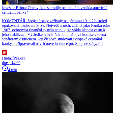
Investor Brůna: Ostrov, kde se rodily peníze. Jak vznikla americká
centrální banka?
KOMENTÁŘ. Spojené státy zažívaly na přelomu 19. a 20. století
opakované bankovní krize. Největší z nich, známá jako Panika roku
1907, ochromila finanční systém natolik, že vláda hledala cestu k
jeho stabilizaci. Výsledkem byla Národní měnová komise vedená
senátorem Aldrichem. Její členové studovali evropské centrální
banky a připravovali návrh nové instituce pro Spojené státy. Při
HlídacíPes.org
dnes, 14:00
4 min