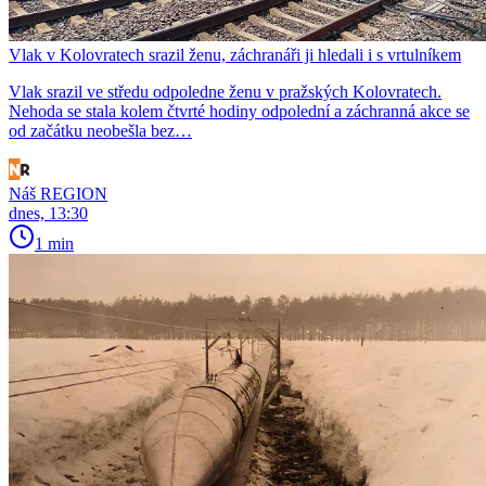
Vlak v Kolovratech srazil ženu, záchranáři ji hledali i s vrtulníkem
Vlak srazil ve středu odpoledne ženu v pražských Kolovratech.
Nehoda se stala kolem čtvrté hodiny odpolední a záchranná akce se
od začátku neobešla bez…
Náš REGION
dnes, 13:30
1 min