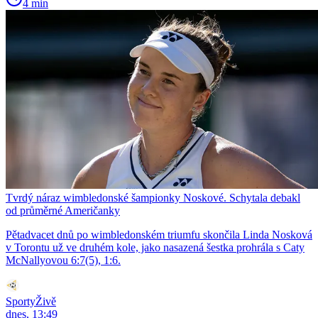
4 min
Tvrdý náraz wimbledonské šampionky Noskové. Schytala debakl
od průměrné Američanky
Pětadvacet dnů po wimbledonském triumfu skončila Linda Nosková
v Torontu už ve druhém kole, jako nasazená šestka prohrála s Caty
McNallyovou 6:7(5), 1:6.
SportyŽivě
dnes, 13:49