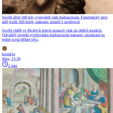
Sověti před 100 lety vymysleli vlak budoucnosti. Futuristický stroj
měl jezdit 300 km/h, nakonec zmizel v archivech
Sověti chtěli ve třicátých letech postavit vlak na obřích koulích.
Odvážný projekt rychlovlaku budoucnosti nakonec ztroskotal na
jedné zcela běžné věci.
kroniQa
dnes, 13:30
2 min