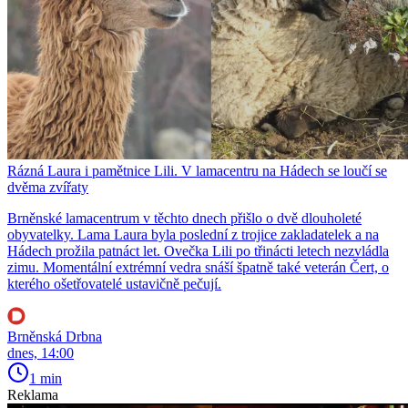
Rázná Laura i pamětnice Lili. V lamacentru na Hádech se loučí se
dvěma zvířaty
Brněnské lamacentrum v těchto dnech přišlo o dvě dlouholeté
obyvatelky. Lama Laura byla poslední z trojice zakladatelek a na
Hádech prožila patnáct let. Ovečka Lili po třinácti letech nezvládla
zimu. Momentální extrémní vedra snáší špatně také veterán Čert, o
kterého ošetřovatelé ustavičně pečují.
Brněnská Drbna
dnes, 14:00
1 min
Reklama