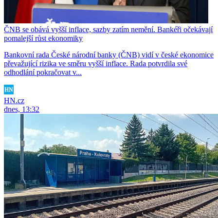
ČNB se obává vyšší inflace, sazby zatím nemění. Bankéři očekávají
pomalejší růst ekonomiky
Bankovní rada České národní banky (ČNB) vidí v české ekonomice
převažující rizika ve směru vyšší inflace. Rada potvrdila své
odhodlání pokračovat v...
HN.cz
dnes, 13:32