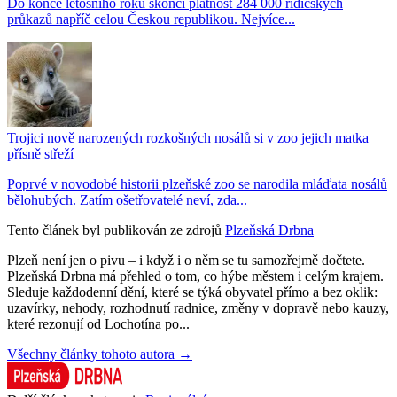
Do konce letošního roku skončí platnost 284 000 řidičských
průkazů napříč celou Českou republikou. Nejvíce...
Trojici nově narozených rozkošných nosálů si v zoo jejich matka
přísně střeží
Poprvé v novodobé historii plzeňské zoo se narodila mláďata nosálů
bělohubých. Zatím ošetřovatelé neví, zda...
Tento článek byl publikován ze zdrojů
Plzeňská Drbna
Plzeň není jen o pivu – i když i o něm se tu samozřejmě dočtete.
Plzeňská Drbna má přehled o tom, co hýbe městem i celým krajem.
Sleduje každodenní dění, které se týká obyvatel přímo a bez oklik:
uzavírky, nehody, rozhodnutí radnice, změny v dopravě nebo kauzy,
které rezonují od Lochotína po...
Všechny články tohoto autora →