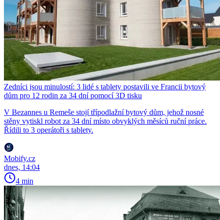
Zedníci jsou minulostí: 3 lidé s tablety postavili ve Francii bytový
dům pro 12 rodin za 34 dní pomocí 3D tisku
V Bezannes u Remeše stojí třípodlažní bytový dům, jehož nosné
stěny vytiskl robot za 34 dní místo obvyklých měsíců ruční práce.
Řídili to 3 operátoři s tablety.
Mobify.cz
dnes, 14:04
4 min