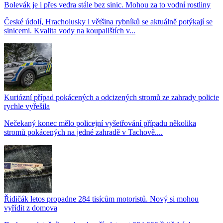
Bolevák je i přes vedra stále bez sinic. Mohou za to vodní rostliny
České údolí, Hracholusky i většina rybníků se aktuálně potýkají se
sinicemi. Kvalita vody na koupalištích v...
Kuriózní případ pokácených a odcizených stromů ze zahrady policie
rychle vyřešila
Nečekaný konec mělo policejní vyšetřování případu několika
stromů pokácených na jedné zahradě v Tachově....
Řidičák letos propadne 284 tisícům motoristů. Nový si mohou
vyřídit z domova