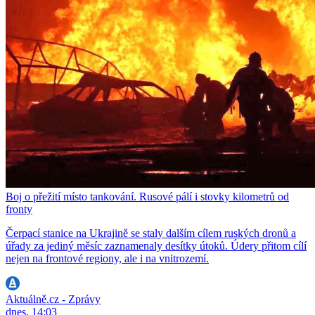
Boj o přežití místo tankování. Rusové pálí i stovky kilometrů od
fronty
Čerpací stanice na Ukrajině se staly dalším cílem ruských dronů a
úřady za jediný měsíc zaznamenaly desítky útoků. Údery přitom cílí
nejen na frontové regiony, ale i na vnitrozemí.
Aktuálně.cz - Zprávy
dnes, 14:03