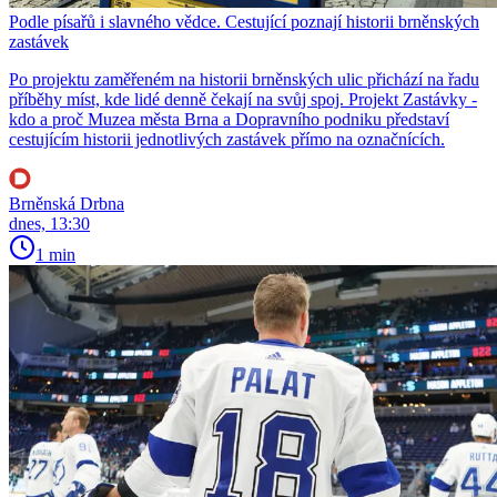
Podle písařů i slavného vědce. Cestující poznají historii brněnských
zastávek
Po projektu zaměřeném na historii brněnských ulic přichází na řadu
příběhy míst, kde lidé denně čekají na svůj spoj. Projekt Zastávky -
kdo a proč Muzea města Brna a Dopravního podniku představí
cestujícím historii jednotlivých zastávek přímo na označnících.
Brněnská Drbna
dnes, 13:30
1 min