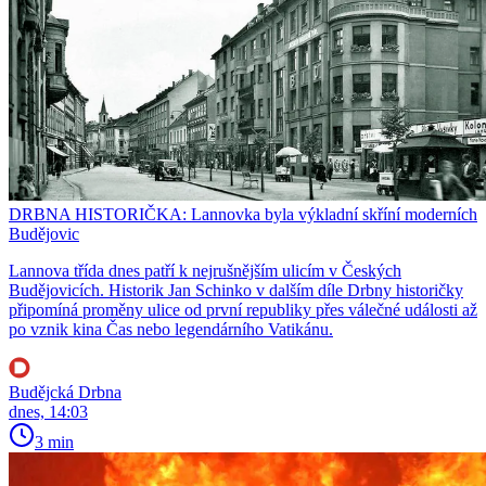
DRBNA HISTORIČKA: Lannovka byla výkladní skříní moderních
Budějovic
Lannova třída dnes patří k nejrušnějším ulicím v Českých
Budějovicích. Historik Jan Schinko v dalším díle Drbny historičky
připomíná proměny ulice od první republiky přes válečné události až
po vznik kina Čas nebo legendárního Vatikánu.
Budějcká Drbna
dnes, 14:03
3 min