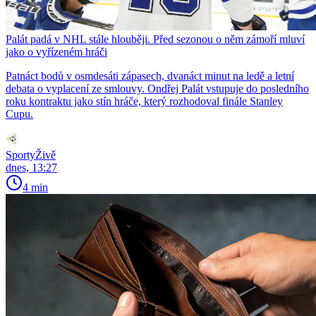
Palát padá v NHL stále hlouběji. Před sezonou o něm zámoří mluví
jako o vyřízeném hráči
Patnáct bodů v osmdesáti zápasech, dvanáct minut na ledě a letní
debata o vyplacení ze smlouvy. Ondřej Palát vstupuje do posledního
roku kontraktu jako stín hráče, který rozhodoval finále Stanley
Cupu.
SportyŽivě
dnes, 13:27
4 min