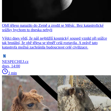
Obří těleso narazilo do Země a zrodil se Měsíc. Bez katastrofické
srážky bychom tu dneska nebyli
Vědci dnes vědí, že náš nejbližší kosmický soused vznikl při srážce
tak brutální, že obě tělesa se téměř celá roztavila. A právě tato
katastrofa možná zachránila budoucnost celé civilizace.
NESPECHEJ.cz
dnes, 14:00
3 min