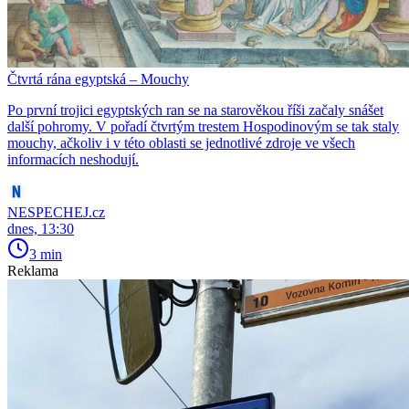
Čtvrtá rána egyptská – Mouchy
Po první trojici egyptských ran se na starověkou říši začaly snášet
další pohromy. V pořadí čtvrtým trestem Hospodinovým se tak staly
mouchy, ačkoliv i v této oblasti se jednotlivé zdroje ve všech
informacích neshodují.
NESPECHEJ.cz
dnes, 13:30
3 min
Reklama