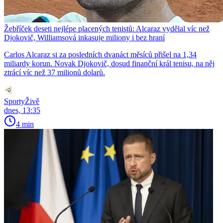
Žebříček deseti nejlépe placených tenistů: Alcaraz vydělal víc než
Djokovič, Williamsová inkasuje miliony i bez hraní
Carlos Alcaraz si za posledních dvanáct měsíců přišel na 1,34
miliardy korun. Novak Djokovič, dosud finanční král tenisu, na něj
ztrácí víc než 37 milionů dolarů.
SportyŽivě
dnes, 13:35
4 min