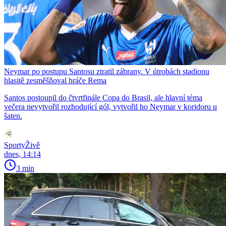
Neymar po postupu Santosu ztratil zábrany. V útrobách stadionu
hlasitě zesměšňoval hráče Rema
Santos postoupil do čtvrtfinále Copa do Brasil, ale hlavní téma
večera nevytvořil rozhodující gól, vytvořil ho Neymar v koridoru u
šaten.
SportyŽivě
dnes, 14:14
3 min