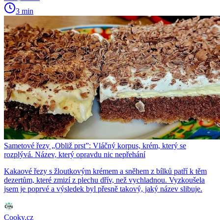
3 min
Sametové řezy „Obliž prst”: Vláčný korpus, krém, který se
rozplývá. Název, který opravdu nic nepřehání
Kakaové řezy s žloutkovým krémem a sněhem z bílků patří k těm
dezertům, které zmizí z plechu dřív, než vychladnou. Vyzkoušela
jsem je poprvé a výsledek byl přesně takový, jaký název slibuje.
Cooky.cz