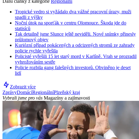
Další články z kategorie
Regionální
Tropické vedro si vyžádalo dva vážné pracovní úrazy, muži
spadli z výšky
Noční útok na sporťák v centru Olomouce. Škoda jde do
statisíců
Tak detailně jsme Slunce ještě neviděli. Nové snímky přinesly
průlomový objev
Kuriózní případ pokácených a odcizených stromů ze zahrady
policie rychle vyřešila
Policisté vyřešili 15 let starý mord v Karlíně. Vrah se prozradil
vyhrožováním sestře
Policie rozbila gang falešných investorů. Obviněno je deset
lidí
Zobrazit více
Zprávy
Domácí
Regionální
Plzeňský kraj
Vybrali jsme pro vás
Magazíny a zajímavosti