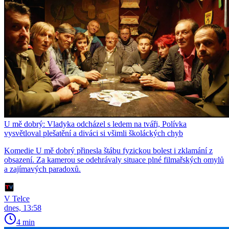
U mě dobrý: Vladyka odcházel s ledem na tváři, Polívka
vysvětloval plešatění a diváci si všimli školáckých chyb
Komedie U mě dobrý přinesla štábu fyzickou bolest i zklamání z
obsazení. Za kamerou se odehrávaly situace plné filmařských omylů
a zajímavých paradoxů.
V Telce
dnes, 13:58
4 min