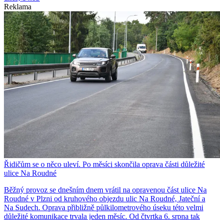
Reklama
Řidičům se o něco uleví. Po měsíci skončila oprava části důležité
ulice Na Roudné
Běžný provoz se dnešním dnem vrátil na opravenou část ulice Na
Roudné v Plzni od kruhového objezdu ulic Na Roudné, Jateční a
Na Sudech. Oprava přibližně půlkilometrového úseku této velmi
důležité komunikace trvala jeden měsíc. Od čtvrtka 6. srpna tak