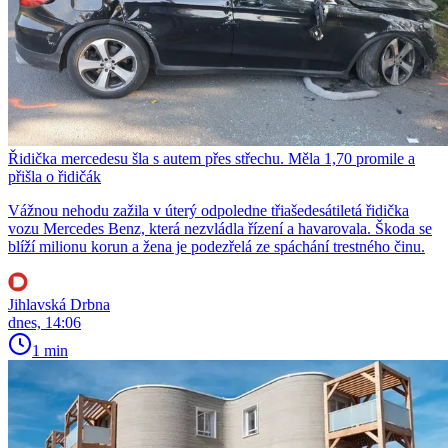
Řidička mercedesu šla s autem přes střechu. Měla 1,70 promile a
přišla o řidičák
Vážnou nehodu zažila v úterý odpoledne třiašedesátiletá řidička
vozu Mercedes Benz, která nezvládla řízení a havarovala. Škoda se
blíží milionu korun a žena je podezřelá ze spáchání trestného činu.
Jihlavská Drbna
dnes, 14:06
1 min