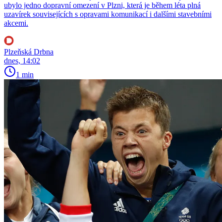
ubylo jedno dopravní omezení v Plzni, která je během léta plná
uzavírek souvisejících s opravami komunikací i dalšími stavebními
akcemi.
Plzeňská Drbna
dnes, 14:02
1 min