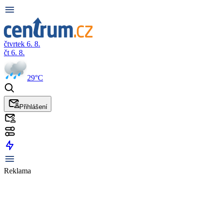
čtvrtek 6. 8.
čt 6. 8.
29°C
Přihlášení
Reklama