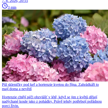
7. 8. 2026, 20:55
3 min
Půl skleničky pod keř a hortenzie kvetou do října. Zahrádkáři to
mají doma a nevědí
Hortenzie chtějí péči obzvlášť v létě, když se jim z květů dělají
nadýchané koule jako z pohádky. Právě tehdy potřebují pořádnou
porci živin.