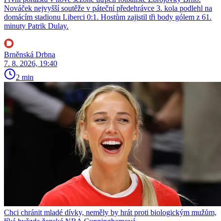
Nováček nejvyšší soutěže v páteční předehrávce 3. kola podlehl na
domácím stadionu Liberci 0:1. Hostům zajistil tři body gólem z 61.
minuty Patrik Dulay.
Brněnská Drbna
7. 8. 2026, 19:40
2 min
Chci chránit mladé dívky, neměly by hrát proti biologickým mužům,