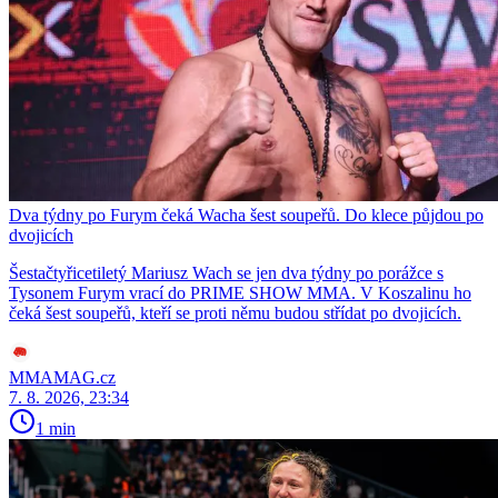
Dva týdny po Furym čeká Wacha šest soupeřů. Do klece půjdou po
dvojicích
Šestačtyřicetiletý Mariusz Wach se jen dva týdny po porážce s
Tysonem Furym vrací do PRIME SHOW MMA. V Koszalinu ho
čeká šest soupeřů, kteří se proti němu budou střídat po dvojicích.
MMAMAG.cz
7. 8. 2026, 23:34
1 min