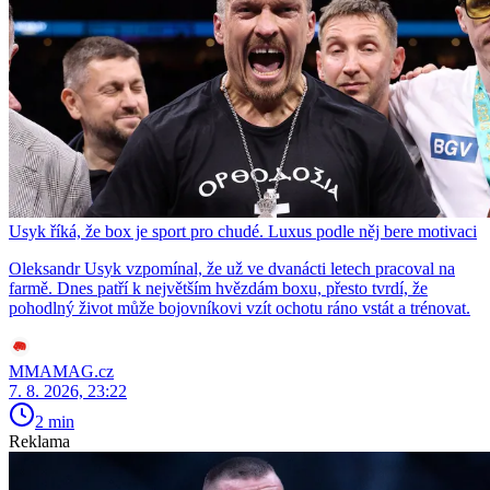
Usyk říká, že box je sport pro chudé. Luxus podle něj bere motivaci
Oleksandr Usyk vzpomínal, že už ve dvanácti letech pracoval na
farmě. Dnes patří k největším hvězdám boxu, přesto tvrdí, že
pohodlný život může bojovníkovi vzít ochotu ráno vstát a trénovat.
MMAMAG.cz
7. 8. 2026, 23:22
2 min
Reklama