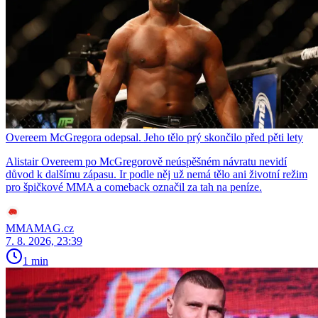
Overeem McGregora odepsal. Jeho tělo prý skončilo před pěti lety
Alistair Overeem po McGregorově neúspěšném návratu nevidí
důvod k dalšímu zápasu. Ir podle něj už nemá tělo ani životní režim
pro špičkové MMA a comeback označil za tah na peníze.
MMAMAG.cz
7. 8. 2026, 23:39
1 min