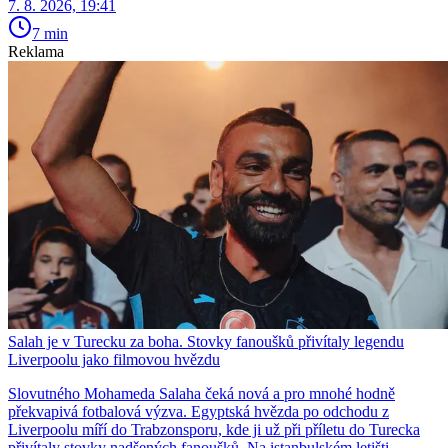
7. 8. 2026, 19:41
7 min
Reklama
Salah je v Turecku za boha. Stovky fanoušků přivítaly legendu
Liverpoolu jako filmovou hvězdu
Slovutného Mohameda Salaha čeká nová a pro mnohé hodně
překvapivá fotbalová výzva. Egyptská hvězda po odchodu z
Liverpoolu míří do Trabzonsporu, kde ji už při příletu do Turecka
přivítaly stovky nadšených fanoušků. Na istanbulském letišti