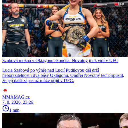
Szabová možná v Oktagonu skončila. Novotný ji už vidí v UFC
Lucia Szabová po výhře nad Lucií Pudilovou dál drží
neporazitelnost i dva pásy Oktagonu. Ondřej Novotný teď připustil,
že její další zápas už může přijít v UFC.
MMAMAG.cz
7. 8. 2026, 23:26
1 min