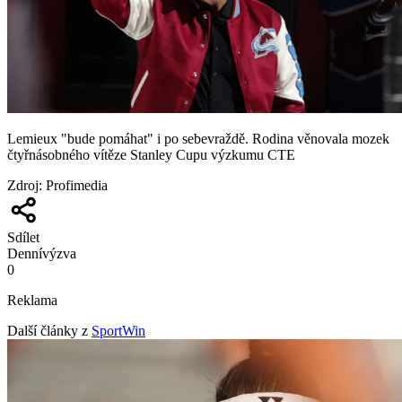
Lemieux "bude pomáhat" i po sebevraždě. Rodina věnovala mozek
čtyřnásobného vítěze Stanley Cupu výzkumu CTE
Zdroj
:
Profimedia
Sdílet
Denní
výzva
0
Reklama
Další články z
SportWin