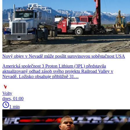
Nový objev v Nevadě může posílit surovinovou soběstačnost USA
Americká společnost 3 Proton Lithium (3PL) představila
aktualizovaný odhad zásob svého projektu Railroad Valley v
Nevadě. Ložisko obsahuje přibližně 31…
Volty
dnes, 01:00
1 min