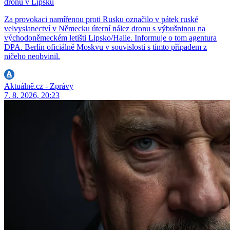
dronu v Lipsku
Za provokaci namířenou proti Rusku označilo v pátek ruské
velvyslanectví v Německu úterní nález dronu s výbušninou na
východoněmeckém letišti Lipsko/Halle. Informuje o tom agentura
DPA. Berlín oficiálně Moskvu v souvislosti s tímto případem z
ničeho neobvinil.
Aktuálně.cz - Zprávy
7. 8. 2026, 20:23