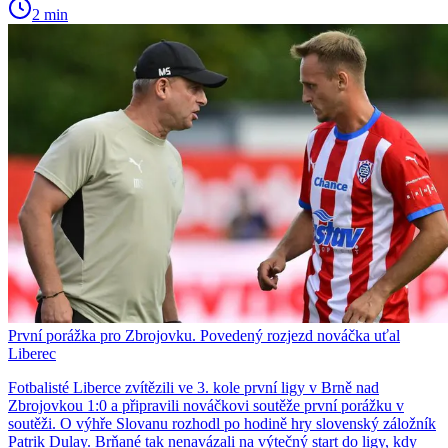
2 min
První porážka pro Zbrojovku. Povedený rozjezd nováčka uťal
Liberec
Fotbalisté Liberce zvítězili ve 3. kole první ligy v Brně nad
Zbrojovkou 1:0 a připravili nováčkovi soutěže první porážku v
soutěži. O výhře Slovanu rozhodl po hodině hry slovenský záložník
Patrik Dulay. Brňané tak nenavázali na výtečný start do ligy, kdy