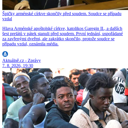
Špičky arménské církve skončily před soudem. Soudce se případu
vzdal
Hlava Arménské apoštolské církve, katolikos Garegin II., a dalších
šest prelátů v pátek stanuli před soudem. První jednání, uspořádané
za zavřenými dveřmi, ale zakrátko skončilo, protože soudce se
případu vzdal, oznámila média.
Aktuálně.cz - Zprávy
7. 8. 2026, 19:30