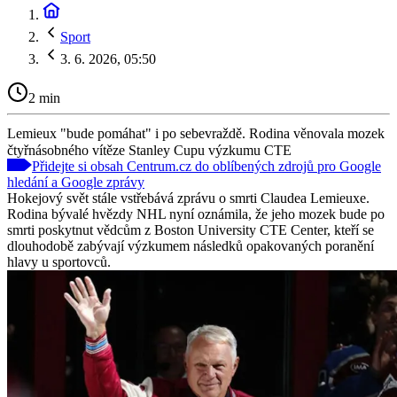
Sport
3. 6. 2026, 05:50
2 min
Lemieux "bude pomáhat" i po sebevraždě. Rodina věnovala mozek
čtyřnásobného vítěze Stanley Cupu výzkumu CTE
Přidejte si obsah Centrum.cz do oblíbených zdrojů pro Google
hledání a Google zprávy
Hokejový svět stále vstřebává zprávu o smrti Claudea Lemieuxe.
Rodina bývalé hvězdy NHL nyní oznámila, že jeho mozek bude po
smrti poskytnut vědcům z Boston University CTE Center, kteří se
dlouhodobě zabývají výzkumem následků opakovaných poranění
hlavy u sportovců.