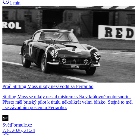
1 min
Proč Stirling Moss nikdy nezávodil za Ferrariho
Stirling Moss se nikdy nestal mistrem světa v královně motorsportu.
Přesto měl britský pilot k titulu několikrát velmi blízko. Stejně to měl
i se závodním postem u Ferrariho.
SvětFormule.cz
7. 8. 2026, 21:24