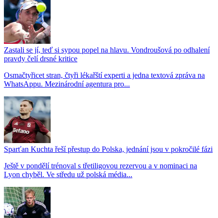
Zastali se jí, teď si sypou popel na hlavu. Vondroušová po odhalení
pravdy čelí drsné kritice
Osmačtyřicet stran, čtyři lékařští experti a jedna textová zpráva na
WhatsAppu. Mezinárodní agentura pro...
Sparťan Kuchta řeší přestup do Polska, jednání jsou v pokročilé fázi
Ještě v pondělí trénoval s třetiligovou rezervou a v nominaci na
Lyon chyběl. Ve středu už polská média...