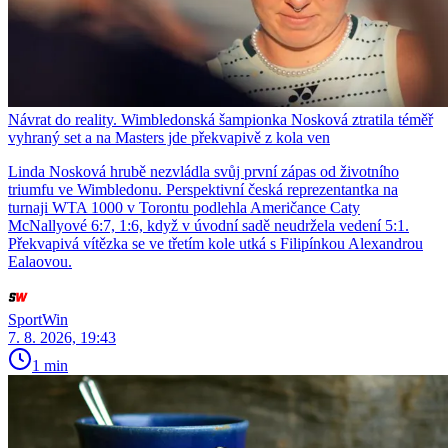
Návrat do reality. Wimbledonská šampionka Nosková ztratila téměř
vyhraný set a na Masters jde překvapivě z kola ven
Linda Nosková hrubě nezvládla svůj první zápas od životního
triumfu ve Wimbledonu. Perspektivní česká reprezentantka na
turnaji WTA 1000 v Torontu podlehla Američance Caty
McNallyové 6:7, 1:6, když v úvodní sadě neudržela vedení 5:1.
Překvapivá vítězka se ve třetím kole utká s Filipínkou Alexandrou
Ealaovou.
SportWin
7. 8. 2026, 19:43
1 min