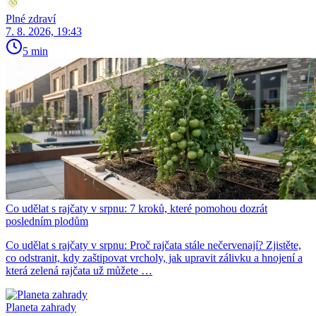
Plné zdraví
7. 8. 2026, 19:43
5 min
Co udělat s rajčaty v srpnu: 7 kroků, které pomohou dozrát
posledním plodům
Co udělat s rajčaty v srpnu: Proč rajčata stále nečervenají? Zjistěte,
co odstranit, kdy zaštipovat vrcholy, jak upravit zálivku a hnojení a
která zelená rajčata už můžete …
Planeta zahrady