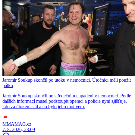
Jaromír Soukup skončil po útoku v nemocnici. Útočníci měli použít
pálku
Jaromír Soukup skončil po středečním napadení v nemocnici. Podle
dalších informací musel podstoupit operaci a policie nyní zjišťuje,
kdo za útokem stál a co bylo jeho motivem.
MMAMAG.cz
7. 8. 2026, 23:09