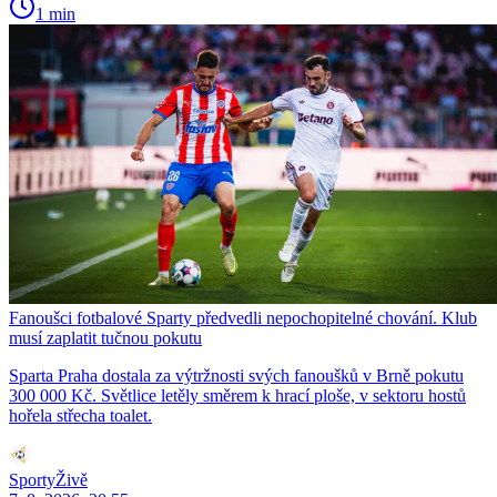
1 min
Fanoušci fotbalové Sparty předvedli nepochopitelné chování. Klub
musí zaplatit tučnou pokutu
Sparta Praha dostala za výtržnosti svých fanoušků v Brně pokutu
300 000 Kč. Světlice letěly směrem k hrací ploše, v sektoru hostů
hořela střecha toalet.
SportyŽivě