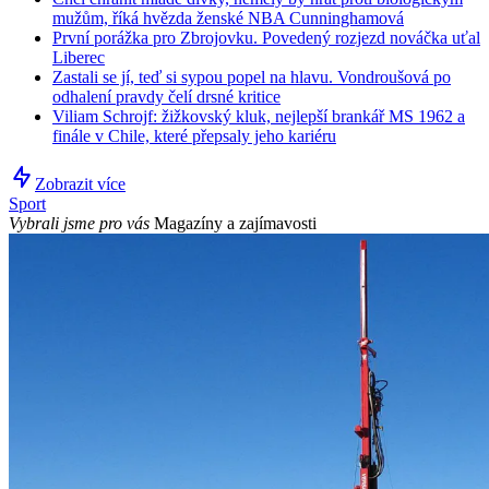
mužům, říká hvězda ženské NBA Cunninghamová
První porážka pro Zbrojovku. Povedený rozjezd nováčka uťal
Liberec
Zastali se jí, teď si sypou popel na hlavu. Vondroušová po
odhalení pravdy čelí drsné kritice
Viliam Schrojf: žižkovský kluk, nejlepší brankář MS 1962 a
finále v Chile, které přepsaly jeho kariéru
Zobrazit více
Sport
Vybrali jsme pro vás
Magazíny a zajímavosti