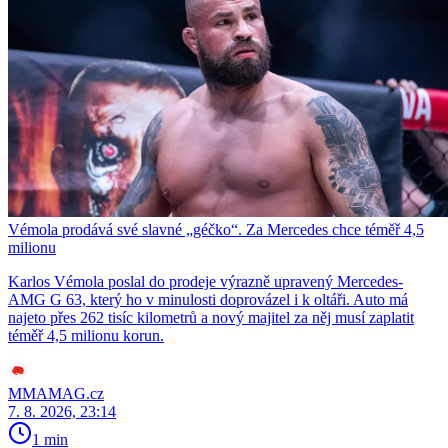
Vémola prodává své slavné „géčko“. Za Mercedes chce téměř 4,5
milionu
Karlos Vémola poslal do prodeje výrazně upravený Mercedes-
AMG G 63, který ho v minulosti doprovázel i k oltáři. Auto má
najeto přes 262 tisíc kilometrů a nový majitel za něj musí zaplatit
téměř 4,5 milionu korun.
MMAMAG.cz
7. 8. 2026, 23:14
1 min