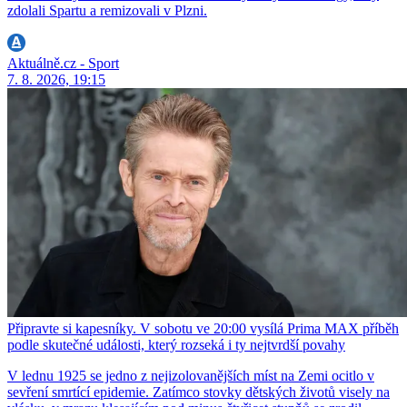
zdolali Spartu a remizovali v Plzni.
Aktuálně.cz - Sport
7. 8. 2026, 19:15
Připravte si kapesníky. V sobotu ve 20:00 vysílá Prima MAX příběh
podle skutečné události, který rozseká i ty nejtvrdší povahy
V lednu 1925 se jedno z nejizolovanějších míst na Zemi ocitlo v
sevření smrtící epidemie. Zatímco stovky dětských životů visely na