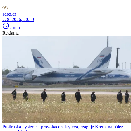
adbz.cz
7. 8. 2026, 20:50
2 min
Reklama
Protiruská hysterie a provokace z Kyjeva, reaguje Kreml na nález