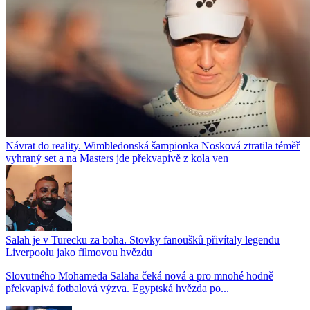
Návrat do reality. Wimbledonská šampionka Nosková ztratila téměř
vyhraný set a na Masters jde překvapivě z kola ven
Salah je v Turecku za boha. Stovky fanoušků přivítaly legendu
Liverpoolu jako filmovou hvězdu
Slovutného Mohameda Salaha čeká nová a pro mnohé hodně
překvapivá fotbalová výzva. Egyptská hvězda po...