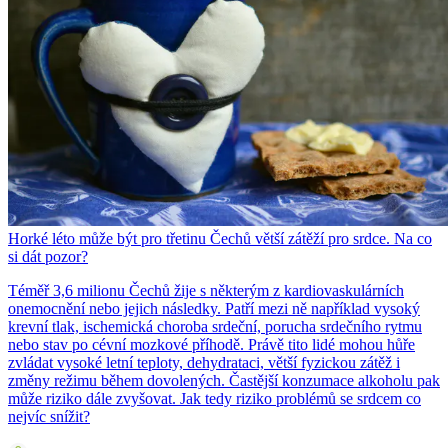
Horké léto může být pro třetinu Čechů větší zátěží pro srdce. Na co
si dát pozor?
Téměř 3,6 milionu Čechů žije s některým z kardiovaskulárních
onemocnění nebo jejich následky. Patří mezi ně například vysoký
krevní tlak, ischemická choroba srdeční, porucha srdečního rytmu
nebo stav po cévní mozkové příhodě. Právě tito lidé mohou hůře
zvládat vysoké letní teploty, dehydrataci, větší fyzickou zátěž i
změny režimu během dovolených. Častější konzumace alkoholu pak
může riziko dále zvyšovat. Jak tedy riziko problémů se srdcem co
nejvíc snížit?