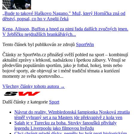
„Bude to takové Haškovo Nagano." Muž, který Horníčka zná od
dětství, popsal, co ho v Anglii čeká
Kepa, Alisson, Buffon a hned za nimi řada dalších zvučných jmen.
V žebříčku nejdražších brankářských...
Tento článek byl publikován ze zdrojů
SportWin
Články ze SportWin.cz přinášejí svěží pohled na sport – kombinují
aktuální zprávy s lehkostí, nadsázkou i špetkou zábavy. Věnují se
především populárním sportům, jako je fotbal, hokej, tenis nebo
bojové sporty, ale objevují se i méně tradiční témata a kuriózní
momenty ze světa sportovního...
Všechny články tohoto autora →
Další články z kategorie
Sport
Návrat do reality. Wimbledonská šampionka Nosková ztratila
téměř vyhraný set a na Masters jde překvapivě z kola ven
Salah je v Turecku za boha. Stovky fanoušků přivítaly
legendu Liverpoolu jako filmovou hvězdu
Chci chránit mladé dívky, neměly by hrát proti biologickým