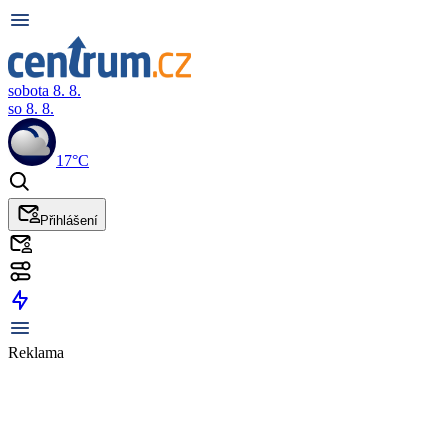
sobota 8. 8.
so 8. 8.
17°C
Přihlášení
Reklama