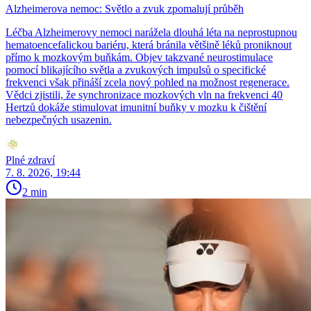
Alzheimerova nemoc: Světlo a zvuk zpomalují průběh
Léčba Alzheimerovy nemoci narážela dlouhá léta na neprostupnou
hematoencefalickou bariéru, která bránila většině léků proniknout
přímo k mozkovým buňkám. Objev takzvané neurostimulace
pomocí blikajícího světla a zvukových impulsů o specifické
frekvenci však přináší zcela nový pohled na možnost regenerace.
Vědci zjistili, že synchronizace mozkových vln na frekvenci 40
Hertzů dokáže stimulovat imunitní buňky v mozku k čištění
nebezpečných usazenin.
Plné zdraví
7. 8. 2026, 19:44
2 min