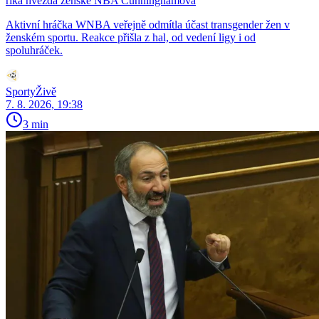
říká hvězda ženské NBA Cunninghamová
Aktivní hráčka WNBA veřejně odmítla účast transgender žen v
ženském sportu. Reakce přišla z hal, od vedení ligy i od
spoluhráček.
SportyŽivě
7. 8. 2026, 19:38
3 min