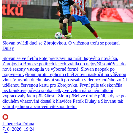
Slovan ovládl duel se Zbrojovkou. O vítěznou trefu se postaral
Dulay
Slovan se ve třetím kole představil na hřišti ligového nováčka.
Zbrojovka Brno se po třech letech vrátila do nejvyšší soutěže a do
nové sezony vstoupila ve výborné formě. Slovan naopak po
bojovném výkonu proti Teplicím chtěl znovu naskočit na vítěznou
vlnu. V úvodu duelu hlavní sudí po zásahu videorozhodčího zrušil
udělenou červenou kartu pro Zbrojovku. První půle tak skončila
bezbrankově, přesto si oba celky ve velmi náročném utkání
vypracovaly řadu příležitostí. Zlom přišel ve druhé půli, kdy se po
dlouhém vhazování dostal k hlavičce Patrik Dulay a Slovanu tak
zařídil jedinou a zároveň vítěznou trefu.
Liberecká Drbna
7. 8. 2026, 19:24