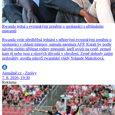
Rwanda jedná s evropskými zeměmi o spolupráci s přijímáním
migrantů
Rwanda vede předběžná jednání s některými evropskými zeměmi o
spolupráci v oblasti migrace, napsala agentura AFP. Kigali by podle
návrhu mohlo přijímat rodiny migrantů, kteří uvízli na cestě, nemají
kam jít nebo jsou z různých důvodů v ohrožení. Země dohody zatím
nedosáhly, uvedla mluvčí rwandské vlády Yolande Makoloová.
Aktuálně.cz - Zprávy
7. 8. 2026, 19:30
Reklama