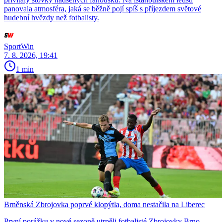
panovala atmosféra, jaká se běžně pojí spíš s příjezdem světové
hudební hvězdy než fotbalisty.
SportWin
7. 8. 2026, 19:41
1 min
Brněnská Zbrojovka poprvé klopýtla, doma nestačila na Liberec
První porážku v nové sezoně utrpěli fotbalisté Zbrojovky Brno.