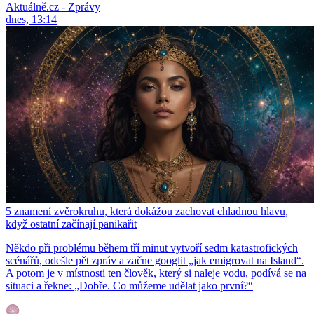
Aktuálně.cz - Zprávy
dnes, 13:14
5 znamení zvěrokruhu, která dokážou zachovat chladnou hlavu,
když ostatní začínají panikařit
Někdo při problému během tří minut vytvoří sedm katastrofických
scénářů, odešle pět zpráv a začne googlit „jak emigrovat na Island“.
A potom je v místnosti ten člověk, který si naleje vodu, podívá se na
situaci a řekne: „Dobře. Co můžeme udělat jako první?“