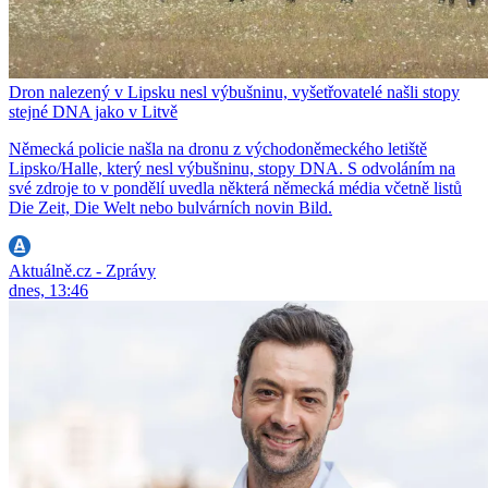
Dron nalezený v Lipsku nesl výbušninu, vyšetřovatelé našli stopy
stejné DNA jako v Litvě
Německá policie našla na dronu z východoněmeckého letiště
Lipsko/Halle, který nesl výbušninu, stopy DNA. S odvoláním na
své zdroje to v pondělí uvedla některá německá média včetně listů
Die Zeit, Die Welt nebo bulvárních novin Bild.
Aktuálně.cz - Zprávy
dnes, 13:46