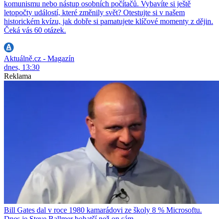
komunismu nebo nástup osobních počítačů. Vybavíte si ještě
letopočty událostí, které změnily svět? Otestujte si v našem
historickém kvízu, jak dobře si pamatujete klíčové momenty z dějin.
Čeká vás 60 otázek.
Aktuálně.cz - Magazín
dnes, 13:30
Reklama
Bill Gates dal v roce 1980 kamarádovi ze školy 8 % Microsoftu.
Dnes je Steve Ballmer bohatší než on sám