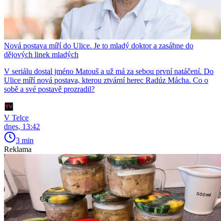
Nová postava míří do Ulice. Je to mladý doktor a zasáhne do
dějových linek mladých
V seriálu dostal jméno Matouš a už má za sebou první natáčení. Do
Ulice míří nová postava, kterou ztvární herec Radúz Mácha. Co o
sobě a své postavě prozradil?
V Telce
dnes, 13:42
3 min
Reklama