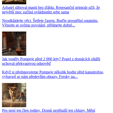
Arbatel sliboval magii bez ďábla. Renesanční grimoár učil, že
největší moc začíná ovládnutím sebe sama
Neodkládejte věci. Šetřete časem. Buďte prospěšní ostatním.
Věnujte se svému povolání, přijímejte dobré...
Jak voněly Pompeje před 2 000 lety? Popel z domácích oltářů
uchoval překvapivou odpověď
Když si představujeme Pompeje několik hodin před katastrofou,
vybavují se nám především obrazy. Fresky na...
Pes není jen člen rodiny. Domů nepřináší jen chlupy. Mění