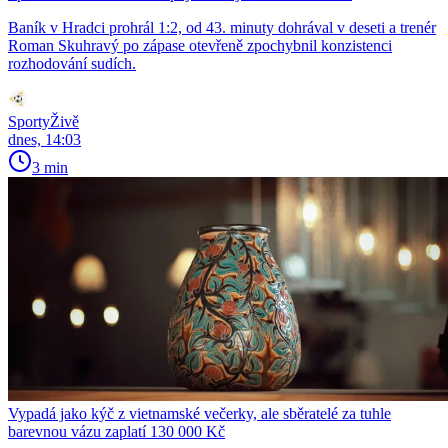
Baník v Hradci prohrál 1:2, od 43. minuty dohrával v deseti a trenér
Roman Skuhravý po zápase otevřeně zpochybnil konzistenci
rozhodování sudích.
SportyŽivě
dnes, 14:03
3 min
Vypadá jako kýč z vietnamské večerky, ale sběratelé za tuhle
barevnou vázu zaplatí 130 000 Kč