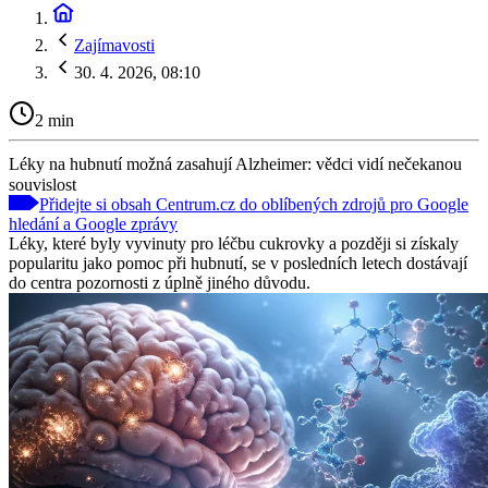
Zajímavosti
30. 4. 2026, 08:10
2 min
Léky na hubnutí možná zasahují Alzheimer: vědci vidí nečekanou
souvislost
Přidejte si obsah Centrum.cz do oblíbených zdrojů pro Google
hledání a Google zprávy
Léky, které byly vyvinuty pro léčbu cukrovky a později si získaly
popularitu jako pomoc při hubnutí, se v posledních letech dostávají
do centra pozornosti z úplně jiného důvodu.