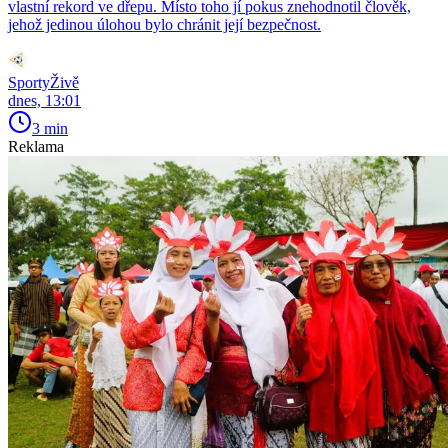
vlastní rekord ve dřepu. Místo toho jí pokus znehodnotil člověk,
jehož jedinou úlohou bylo chránit její bezpečnost.
SportyŽivě
dnes, 13:01
3 min
Reklama