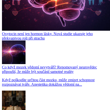
Oxytocin není jen hormon lásky. Nová studie ukazuje jeho
překvapivou roli při strachu
Co když mozek vědomí nevytváří? Renomovaný neurovědec
připouští, že může být součástí samotné reality
Když poškodíte určitou část mozku, může zmizet schopnost
rozpoznávat tváře. Anestetika dokážou vědomí na...