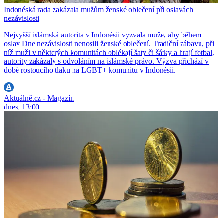
Indonéská rada zakázala mužům ženské oblečení při oslavách
nezávislosti
Nejvyšší islámská autorita v Indonésii vyzvala muže, aby během
oslav Dne nezávislosti nenosili ženské oblečení. Tradiční zábavu, při
níž muži v některých komunitách oblékají šaty či šátky a hrají fotbal,
autority zakázaly s odvoláním na islámské právo. Výzva přichází v
době rostoucího tlaku na LGBT+ komunitu v Indonésii.
Aktuálně.cz - Magazín
dnes, 13:00