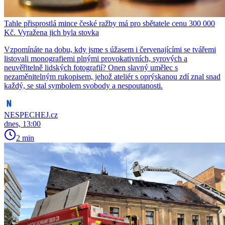
Tahle přisprostlá mince české ražby má pro sbětatele cenu 300 000
Kč. Vyražena jich byla stovka
Vzpomínáte na dobu, kdy jsme s úžasem i červenajícími se tvářemi
listovali monografiemi plnými provokativních, syrových a
neuvěřitelně lidských fotografií? Onen slavný umělec s
nezaměnitelným rukopisem, jehož ateliér s oprýskanou zdí znal snad
každý, se stal symbolem svobody a nespoutanosti.
NESPECHEJ.cz
dnes, 13:00
2 min