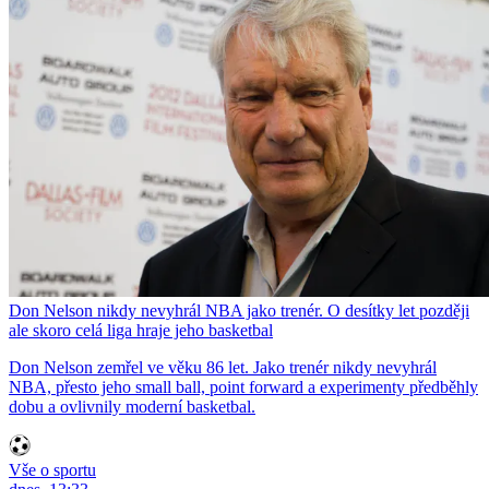
Don Nelson nikdy nevyhrál NBA jako trenér. O desítky let později
ale skoro celá liga hraje jeho basketbal
Don Nelson zemřel ve věku 86 let. Jako trenér nikdy nevyhrál
NBA, přesto jeho small ball, point forward a experimenty předběhly
dobu a ovlivnily moderní basketbal.
Vše o sportu