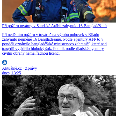
Při požáru továrny v Saudské Arábii zahynulo 16 Bangladéšanů
Při nedělním požáru v továrně na výrobu pohovek v Rijádu
zahynulo nejméně 16 Bangladéšanů. Podle agentury AFP to v
pondělí oznámilo bangladéšské ministerstvo zahraničí, které nad
tragédií vyjádřilo hluboký šok. Podnik podle rijádské agentury
civilní obrany neměl řádnou licenci.
Aktuálně.cz - Zprávy
dnes, 13:25