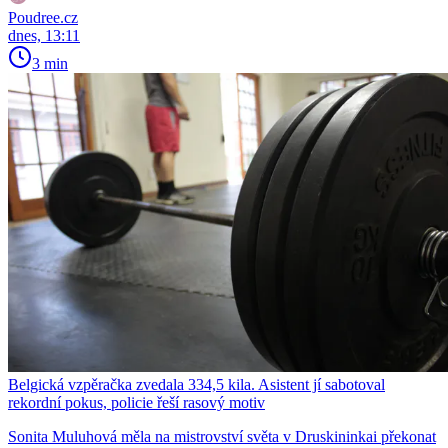
Poudree.cz
dnes, 13:11
3 min
Belgická vzpěračka zvedala 334,5 kila. Asistent jí sabotoval
rekordní pokus, policie řeší rasový motiv
Sonita Muluhová měla na mistrovství světa v Druskininkai překonat