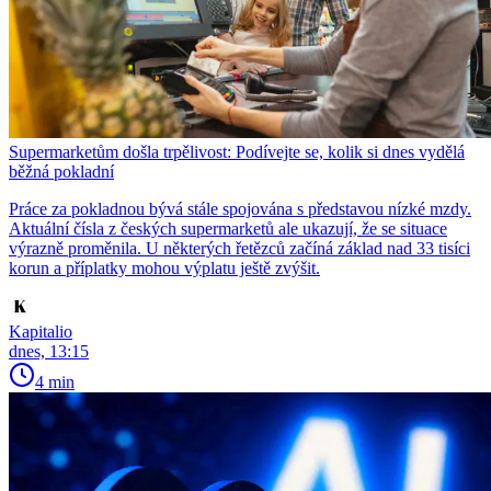
Supermarketům došla trpělivost: Podívejte se, kolik si dnes vydělá
běžná pokladní
Práce za pokladnou bývá stále spojována s představou nízké mzdy.
Aktuální čísla z českých supermarketů ale ukazují, že se situace
výrazně proměnila. U některých řetězců začíná základ nad 33 tisíci
korun a příplatky mohou výplatu ještě zvýšit.
Kapitalio
dnes, 13:15
4 min