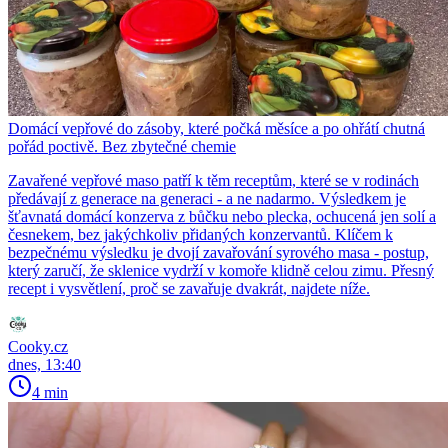
Domácí vepřové do zásoby, které počká měsíce a po ohřátí chutná
pořád poctivě. Bez zbytečné chemie
Zavařené vepřové maso patří k těm receptům, které se v rodinách
předávají z generace na generaci - a ne nadarmo. Výsledkem je
šťavnatá domácí konzerva z bůčku nebo plecka, ochucená jen solí a
česnekem, bez jakýchkoliv přidaných konzervantů. Klíčem k
bezpečnému výsledku je dvojí zavařování syrového masa - postup,
který zaručí, že sklenice vydrží v komoře klidně celou zimu. Přesný
recept i vysvětlení, proč se zavařuje dvakrát, najdete níže.
Cooky.cz
dnes, 13:40
4 min