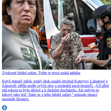
Zvrácené lidské safari. Tohle je nová ruská taktika
Když minulý měsíc ruský útok zasáhl obchod Kateryny Lahutové v
Záporoží, přišla podle svých slov o poslední pocit bezpečí. „Už před
půl rokem to bylo děsivé a k útokům docházelo. Ale nebylo to
takové jako teď. Stalo se z toho lidské safari,“ popsala situaci
agentuře Reuters.