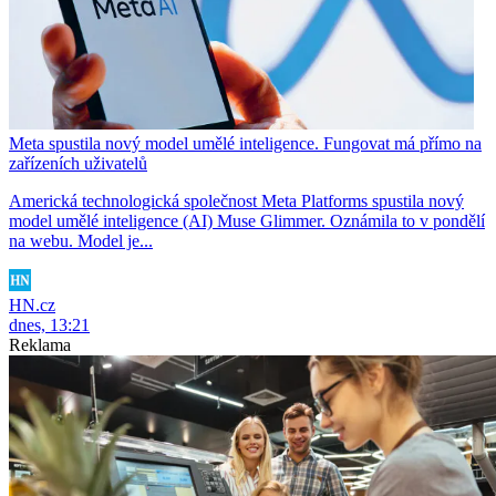
Meta spustila nový model umělé inteligence. Fungovat má přímo na
zařízeních uživatelů
Americká technologická společnost Meta Platforms spustila nový
model umělé inteligence (AI) Muse Glimmer. Oznámila to v pondělí
na webu. Model je...
HN.cz
dnes, 13:21
Reklama