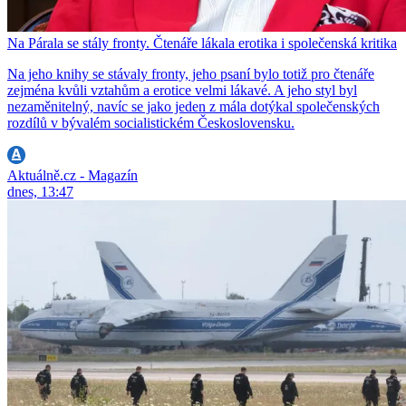
Na Párala se stály fronty. Čtenáře lákala erotika i společenská kritika
Na jeho knihy se stávaly fronty, jeho psaní bylo totiž pro čtenáře
zejména kvůli vztahům a erotice velmi lákavé. A jeho styl byl
nezaměnitelný, navíc se jako jeden z mála dotýkal společenských
rozdílů v bývalém socialistickém Československu.
Aktuálně.cz - Magazín
dnes, 13:47