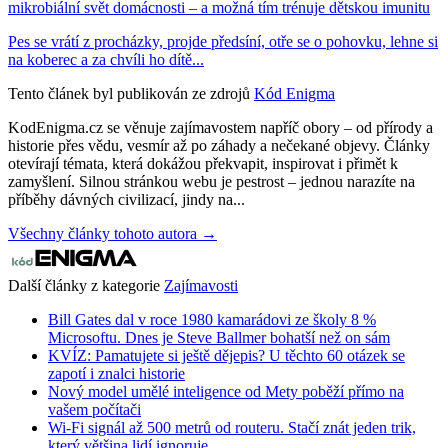
mikrobiální svět domácnosti – a možná tím trénuje dětskou imunitu
Pes se vrátí z procházky, projde předsíní, otře se o pohovku, lehne si
na koberec a za chvíli ho dítě...
Tento článek byl publikován ze zdrojů
Kód Enigma
KodEnigma.cz se věnuje zajímavostem napříč obory – od přírody a
historie přes vědu, vesmír až po záhady a nečekané objevy. Články
otevírají témata, která dokážou překvapit, inspirovat i přimět k
zamyšlení. Silnou stránkou webu je pestrost – jednou narazíte na
příběhy dávných civilizací, jindy na...
Všechny články tohoto autora →
Další články z kategorie
Zajímavosti
Bill Gates dal v roce 1980 kamarádovi ze školy 8 %
Microsoftu. Dnes je Steve Ballmer bohatší než on sám
KVÍZ: Pamatujete si ještě dějepis? U těchto 60 otázek se
zapotí i znalci historie
Nový model umělé inteligence od Mety poběží přímo na
vašem počítači
Wi-Fi signál až 500 metrů od routeru. Stačí znát jeden trik,
který většina lidí ignoruje