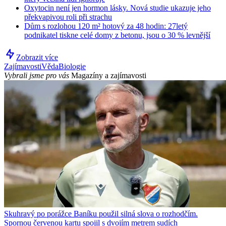
Oxytocin není jen hormon lásky. Nová studie ukazuje jeho
překvapivou roli při strachu
Dům s rozlohou 120 m² hotový za 48 hodin: 27letý
podnikatel tiskne celé domy z betonu, jsou o 30 % levnější
Zobrazit více
Zajímavosti
Věda
Biologie
Vybrali jsme pro vás
Magazíny a zajímavosti
Skuhravý po porážce Baníku použil silná slova o rozhodčím.
Spornou červenou kartu spojil s dvojím metrem sudích