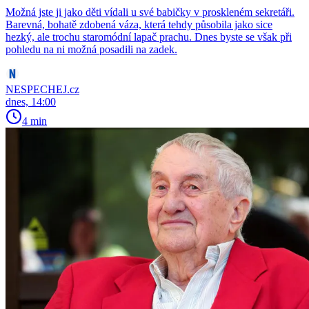
Možná jste ji jako děti vídali u své babičky v proskleném sekretáři.
Barevná, bohatě zdobená váza, která tehdy působila jako sice
hezký, ale trochu staromódní lapač prachu. Dnes byste se však při
pohledu na ni možná posadili na zadek.
NESPECHEJ.cz
dnes, 14:00
4 min