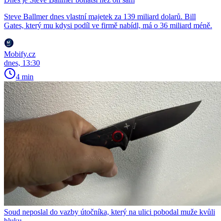
Steve Ballmer dnes vlastní majetek za 139 miliard dolarů. Bill
Gates, který mu kdysi podíl ve firmě nabídl, má o 36 miliard méně.
Mobify.cz
dnes, 13:30
4 min
Soud neposlal do vazby útočníka, který na ulici pobodal muže kvůli
hluku