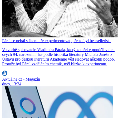
Páral se nebál v literatuře experimentovat, přesto byl bestsellerista
V tvorbě spisovatele Vladimíra Párala, který zemřel v pondělí v den
svých 94. narozenin, lze podle historika literatury Michala Jareše z
Ústavu pro českou literaturu Akademie věd sledovat několik podob.
Protože byl Páral vzděláním chemik, měl blízko k experimentu.
Aktuálně.cz - Magazín
dnes, 13:24