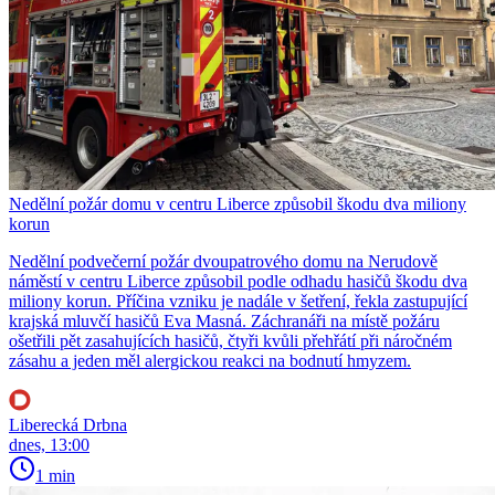
Nedělní požár domu v centru Liberce způsobil škodu dva miliony
korun
Nedělní podvečerní požár dvoupatrového domu na Nerudově
náměstí v centru Liberce způsobil podle odhadu hasičů škodu dva
miliony korun. Příčina vzniku je nadále v šetření, řekla zastupující
krajská mluvčí hasičů Eva Masná. Záchranáři na místě požáru
ošetřili pět zasahujících hasičů, čtyři kvůli přehřátí při náročném
zásahu a jeden měl alergickou reakci na bodnutí hmyzem.
Liberecká Drbna
dnes, 13:00
1 min