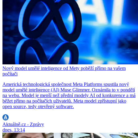
Nový model umělé inteligence od Mety poběží přímo na vašem
počítači
Americká technologická společnost Meta Platforms spustila nový
model umělé inteligence (AI) Muse Glimmer. Oznámila to v pondělí
na webu. Model je menší než přední modely AI od konkurence a má
běžet přímo na počítačích uživatelů. Meta model zpřístupní jako
open source, tedy otevřený software.
Aktuálně.cz - Zprávy
dnes, 13:14