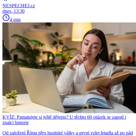
NESPECHEJ.cz
dnes, 13:30
4 min
KVÍZ: Pamatujete si ještě dějepis? U těchto 60 otázek se zapotí i
znalci historie
Od založení Říma přes husitské války a první vzlet letadla až po pád