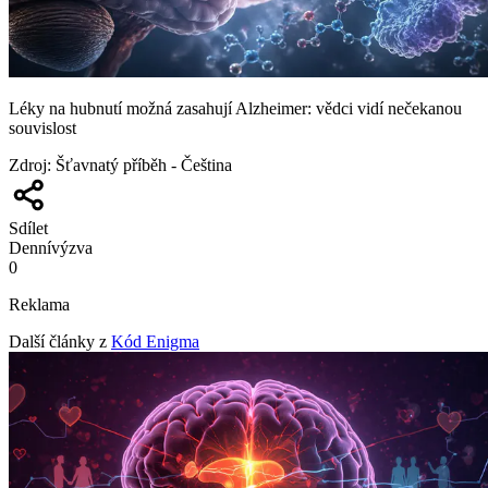
Léky na hubnutí možná zasahují Alzheimer: vědci vidí nečekanou
souvislost
Zdroj
:
Šťavnatý příběh - Čeština
Sdílet
Denní
výzva
0
Reklama
Další články z
Kód Enigma