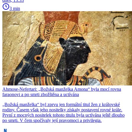
dnes, 13:33
3 min
Ahmose-Nefertari: „Božská manželka Amona“ byla mocí rovna
faraonovi a po smrti zbožštěna a uctívána
​​​​​​​„Božská manželka“ byl zprvu jen formální titul žen z královské
rodiny. Časem však jeho nositelky získaly postavení rovné krále.
První z mocných nositelek tohoto titulu byla uctívána ještě dlouho
po smrti. V čem spočívaly její pravomoci a privilegia.