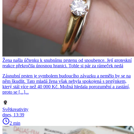
Žena našla účtenku k snubnímu prstenu od snoubence. Její groteskní
reakce překročila únosnou hranici. Tohle si pár za rámeček nedá
Zásnubní prsten je symbolem budoucího závazku a nemělo by se na
něm škudlit. Tato mladá žena však nebyla spokojená s prstýnkem,
který stál více než 40 000 Kč. Možná hledala porozumění a zastání,
proto se [...]...
Světkreativity
dnes, 13:39
2 min