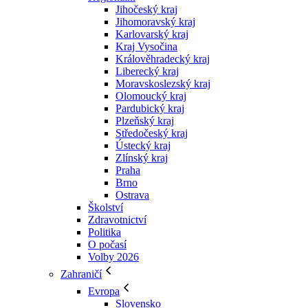
Jihočeský kraj
Jihomoravský kraj
Karlovarský kraj
Kraj Vysočina
Králověhradecký kraj
Liberecký kraj
Moravskoslezský kraj
Olomoucký kraj
Pardubický kraj
Plzeňský kraj
Středočeský kraj
Ústecký kraj
Zlínský kraj
Praha
Brno
Ostrava
Školství
Zdravotnictví
Politika
O počasí
Volby 2026
Zahraničí
Evropa
Slovensko