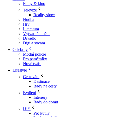
Filmy & kino
Televize
Reality show
Hudba
Hry
Literatura
Výtvarné umění
Divadlo
Digi a stream
Celebrity
Módní policie
Pro pamětníky
Nové tváře
Lifestyle
Cestování
Destinace
Rady na cesty
Bydlení
Interiery
Rady do domu
DIY
Pro kutily