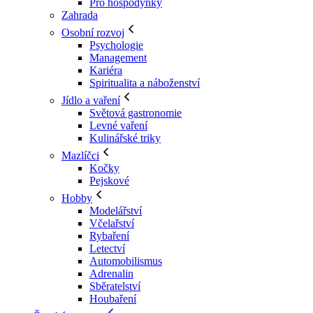
Pro hospodyňky
Zahrada
Osobní rozvoj
Psychologie
Management
Kariéra
Spiritualita a náboženství
Jídlo a vaření
Světová gastronomie
Levné vaření
Kulinářské triky
Mazlíčci
Kočky
Pejskové
Hobby
Modelářství
Včelařství
Rybaření
Letectví
Automobilismus
Adrenalin
Sběratelství
Houbaření