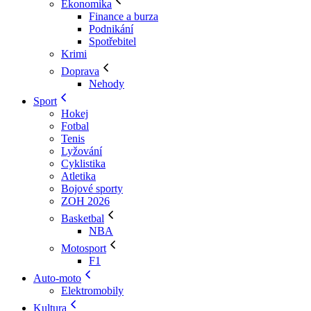
Ekonomika
Finance a burza
Podnikání
Spotřebitel
Krimi
Doprava
Nehody
Sport
Hokej
Fotbal
Tenis
Lyžování
Cyklistika
Atletika
Bojové sporty
ZOH 2026
Basketbal
NBA
Motosport
F1
Auto-moto
Elektromobily
Kultura