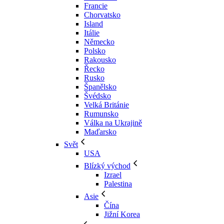
Francie
Chorvatsko
Island
Itálie
Německo
Polsko
Rakousko
Řecko
Rusko
Španělsko
Švédsko
Velká Británie
Rumunsko
Válka na Ukrajině
Maďarsko
Svět
USA
Blízký východ
Izrael
Palestina
Asie
Čína
Jižní Korea