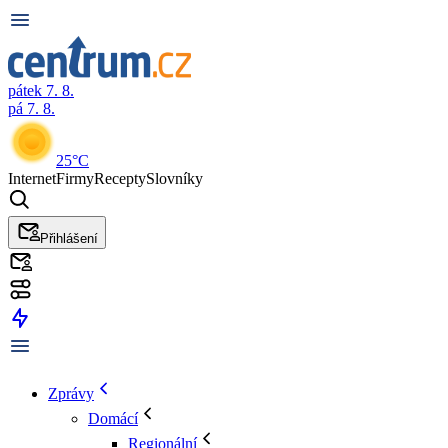
pátek 7. 8.
pá 7. 8.
25°C
Internet
Firmy
Recepty
Slovníky
Přihlášení
Zprávy
Domácí
Regionální