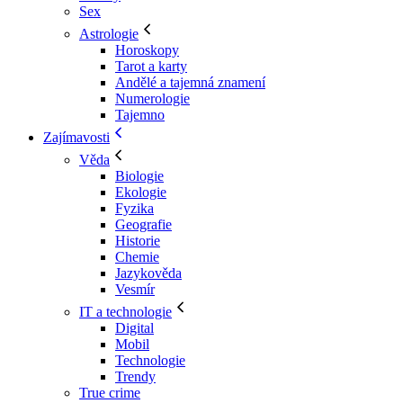
Sex
Astrologie
Horoskopy
Tarot a karty
Andělé a tajemná znamení
Numerologie
Tajemno
Zajímavosti
Věda
Biologie
Ekologie
Fyzika
Geografie
Historie
Chemie
Jazykověda
Vesmír
IT a technologie
Digital
Mobil
Technologie
Trendy
True crime