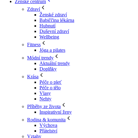
Ženské centrum
Zdraví
Ženské zdraví
Babiččina lékárna
Hubnutí
Duševní zdraví
Wellbeing
Fitness
Jóga a pilates
Módní trendy
Aktuální trendy
Doplňky
Krása
Péče o pleť
Péče o tělo
Vlasy
Nehty
Příběhy ze života
Inspirativní ženy
Rodina & komunita
Výchova
Přátelství
Vztahy