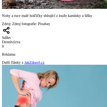
Nohy a ruce malé holčičky sbírající z louže kamínky a šišky
Zdroj
:
Zdroj fotografie: Pixabay
Sdílet
Denní
výzva
0
Reklama
Další články z
JakZdravě.cz