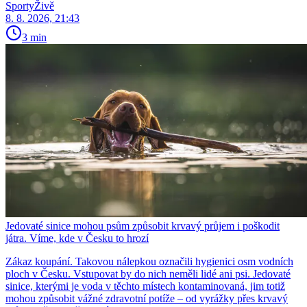
SportyŽivě
8. 8. 2026, 21:43
3 min
Jedovaté sinice mohou psům způsobit krvavý průjem i poškodit
játra. Víme, kde v Česku to hrozí
Zákaz koupání. Takovou nálepkou označili hygienici osm vodních
ploch v Česku. Vstupovat by do nich neměli lidé ani psi. Jedovaté
sinice, kterými je voda v těchto místech kontaminovaná, jim totiž
mohou způsobit vážné zdravotní potíže – od vyrážky přes krvavý