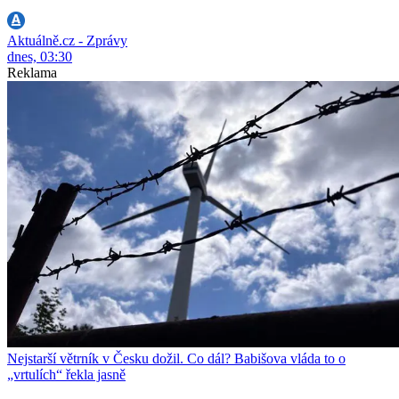
Aktuálně.cz - Zprávy
dnes, 03:30
Reklama
Nejstarší větrník v Česku dožil. Co dál? Babišova vláda to o
„vrtulích“ řekla jasně