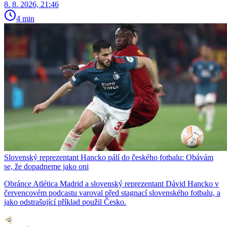
8. 8. 2026, 21:46
4 min
Slovenský reprezentant Hancko pálí do českého fotbalu: Obávám
se, že dopadneme jako oni
Obránce Atlética Madrid a slovenský reprezentant Dávid Hancko v
červencovém podcastu varoval před stagnací slovenského fotbalu, a
jako odstrašující příklad použil Česko.