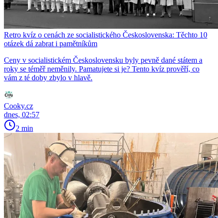
Retro kvíz o cenách ze socialistického Československa: Těchto 10
otázek dá zabrat i pamětníkům
Ceny v socialistickém Československu byly pevně dané státem a
roky se téměř neměnily. Pamatujete si je? Tento kvíz prověří, co
vám z té doby zbylo v hlavě.
Cooky.cz
dnes, 02:57
2 min