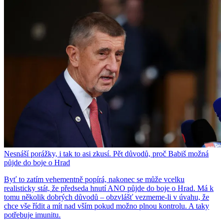
Nesnáší porážky, i tak to asi zkusí. Pět důvodů, proč Babiš možná
půjde do boje o Hrad
Byť to zatím vehementně popírá, nakonec se může vcelku
realisticky stát, že předseda hnutí ANO půjde do boje o Hrad. Má k
tomu několik dobrých důvodů – obzvlášť vezmeme-li v úvahu, že
chce vše řídit a mít nad vším pokud možno plnou kontrolu. A taky
potřebuje imunitu.