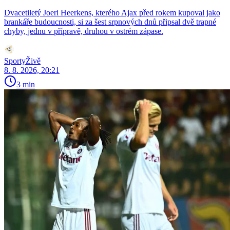
Dvacetiletý Joeri Heerkens, kterého Ajax před rokem kupoval jako
brankáře budoucnosti, si za šest srpnových dnů připsal dvě trapné
chyby, jednu v přípravě, druhou v ostrém zápase.
SportyŽivě
8. 8. 2026, 20:21
3 min