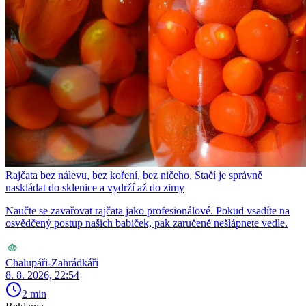
Rajčata bez nálevu, bez koření, bez ničeho. Stačí je správně
naskládat do sklenice a vydrží až do zimy
Naučte se zavařovat rajčata jako profesionálové. Pokud vsadíte na
osvědčený postup našich babiček, pak zaručeně nešlápnete vedle.
Chalupáři-Zahrádkáři
8. 8. 2026, 22:54
2 min