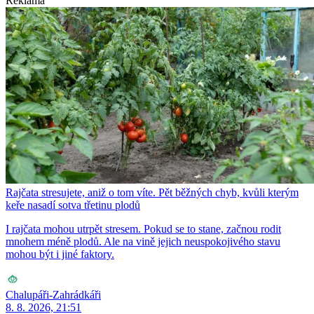
Reklama
Rajčata stresujete, aniž o tom víte. Pět běžných chyb, kvůli kterým
keře nasadí sotva třetinu plodů
I rajčata mohou utrpět stresem. Pokud se to stane, začnou rodit
mnohem méně plodů. Ale na vině jejich neuspokojivého stavu
mohou být i jiné faktory.
Chalupáři-Zahrádkáři
8. 8. 2026, 21:51