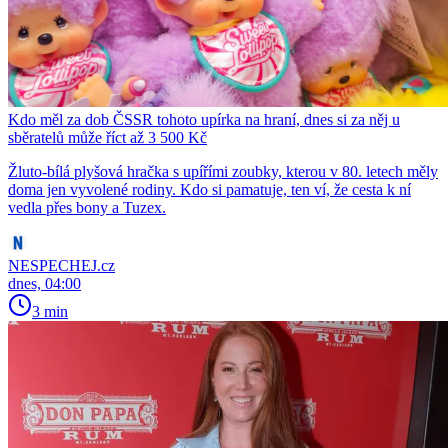
Kdo měl za dob ČSSR tohoto upírka na hraní, dnes si za něj u
sběratelů může říct až 3 500 Kč
Žluto-bílá plyšová hračka s upířími zoubky, kterou v 80. letech měly
doma jen vyvolené rodiny. Kdo si pamatuje, ten ví, že cesta k ní
vedla přes bony a Tuzex.
NESPECHEJ.cz
dnes, 04:00
3 min