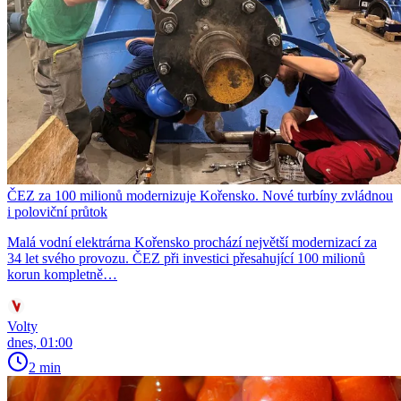
ČEZ za 100 milionů modernizuje Kořensko. Nové turbíny zvládnou
i poloviční průtok
Malá vodní elektrárna Kořensko prochází největší modernizací za
34 let svého provozu. ČEZ při investici přesahující 100 milionů
korun kompletně…
Volty
dnes, 01:00
2 min