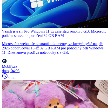
Všimli jste si? Pro Windows 11 už zase stačí jenom 8 GB. Microsoft
potichu smazal doporučení 32 GB RAM
Microsoft z webu tiše odstranil dokumenty, ve kterých ještě na jaře
2026 doporučoval 16 až 32 GB RAM pro pohodlný běh Windows
11. Dnes znovu prodává notebooky s 8 GB.
Mobify.cz
dnes, 04:03
4 min