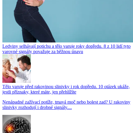
Ledviny selhávají potichu a tělo varuje roky dopředu. 8 z 10 lidí tyto
varovné signály považuje za běžnou únavu
Tělo varuje před rakovinou slinivky i rok dopředu. 10 otázek ukáže,
jestli příznaky, které máte, jen přehlížíte
Nenápadné zažívací potíže, tmavá moč nebo bolest zad? U rakoviny
slinivky rozhodují i drobné signály....