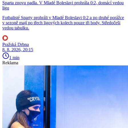
Sparta znovu padla. V Mladé Boleslavi prohrála 0:2, domácí vedou
ligu
Fotbalisté Sparty prohráli v Mladé Boleslavi 0:2 a po druhé porážce
v sezoně mají po třech ligových kolech pouze tři body. Středočeši
vedou tabulku.
Pražská Drbna
8. 8. 2026, 20:15
1 min
Reklama