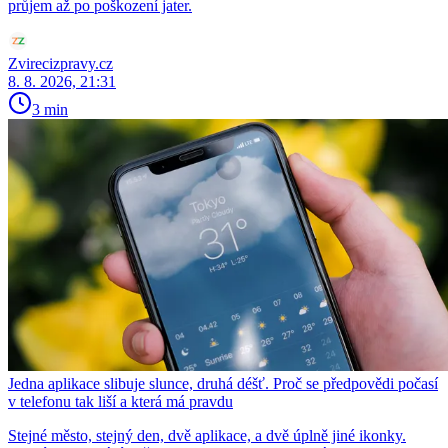
průjem až po poškození jater.
Zvirecizpravy.cz
8. 8. 2026, 21:31
3 min
Jedna aplikace slibuje slunce, druhá déšť. Proč se předpovědi počasí
v telefonu tak liší a která má pravdu
Stejné město, stejný den, dvě aplikace, a dvě úplně jiné ikonky.