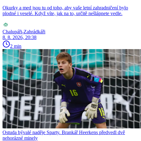
Okurky a med jsou tu od toho, aby vaše letní zahradničení bylo
plodné i veselé. Když víte, jak na to, určitě nešlápnete vedle.
Chalupáři-Zahrádkáři
8. 8. 2026, 20:38
2 min
Ostuda bývalé naděje Sparty. Brankář Heerkens předvedl dvě
nehorázné minely