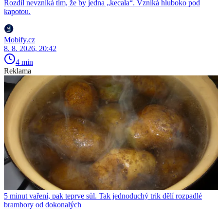
Rozdíl nevzniká tím, že by jedna „kecala“. Vzniká hluboko pod
kapotou.
Mobify.cz
8. 8. 2026, 20:42
4 min
Reklama
5 minut vaření, pak teprve sůl. Tak jednoduchý trik dělí rozpadlé
brambory od dokonalých