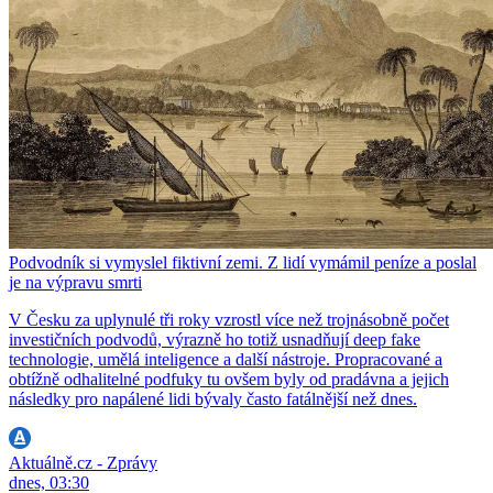
Podvodník si vymyslel fiktivní zemi. Z lidí vymámil peníze a poslal
je na výpravu smrti
V Česku za uplynulé tři roky vzrostl více než trojnásobně počet
investičních podvodů, výrazně ho totiž usnadňují deep fake
technologie, umělá inteligence a další nástroje. Propracované a
obtížně odhalitelné podfuky tu ovšem byly od pradávna a jejich
následky pro napálené lidi bývaly často fatálnější než dnes.
Aktuálně.cz - Zprávy
dnes, 03:30