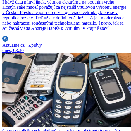
I když data mluví jinak, větrnou elektrárnu na poutním vrchu
Hostýn stále mnozí považují za nejstarší vrtulovou výrobnu energie
v Česku. Přesto ale patří do první generace větrníků, které se v
republice rozjely. Teď už ale definitivně dožila. A její modernizace
nebo nahrazení současnými technologiemi narazilo. I proto, jak se
současná vláda Andreje Babiše k „vrtulím“ v krajině staví.
Aktuálně.cz - Zprávy
dnes, 03:30
Ceny socialistických telefonů se sluchátky raketově stoupají. Za