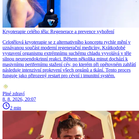
Kryoterapie celého těla: Regenerace a prevence vyhoření
Celotělová kryoterapie se z alternativního konceptu rychle mění v
uznávanou součást moderní regenerační medicíny. Krátkodobé
vystavení organismu extrémnímu suchému chladu vyvolává v těle
silnou neuroendokrinní reakci. Během několika minut dochází k
masivnímu perifernímu stažení cév, po kterém při opětovném zahřátí
následuje intenzivní prokrvení všech orgánů a tkání. Tento proces
funguje jako přirozený restart pro cévní i imunitní systém.
Plné zdraví
8. 8. 2026, 20:07
2 min