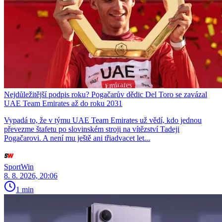
Nejdůležitější podpis roku? Pogačarův dědic Del Toro se zavázal
UAE Team Emirates až do roku 2031
Vypadá to, že v týmu UAE Team Emirates už vědí, kdo jednou
převezme štafetu po slovinském stroji na vítězství Tadeji
Pogačarovi. A není mu ještě ani třiadvacet let...
SportWin
8. 8. 2026, 20:06
1 min