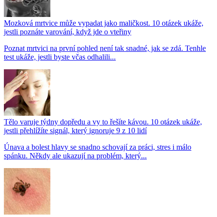
Mozková mrtvice může vypadat jako maličkost. 10 otázek ukáže,
jestli poznáte varování, když jde o vteřiny
Poznat mrtvici na první pohled není tak snadné, jak se zdá. Tenhle
test ukáže, jestli byste včas odhalili...
Tělo varuje týdny dopředu a vy to řešíte kávou. 10 otázek ukáže,
jestli přehlížíte signál, který ignoruje 9 z 10 lidí
Únava a bolest hlavy se snadno schovají za práci, stres i málo
spánku. Někdy ale ukazují na problém, který...