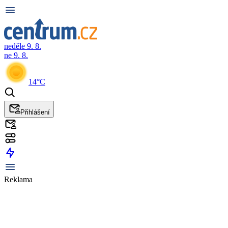
neděle 9. 8.
ne 9. 8.
14°C
Přihlášení
Reklama