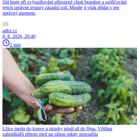
Sůl hraje při zvýrazňování přirozené chuti brambor a zajišťování
jejich správné textury zásadní roli. Musíte ji však přidat v ten
správný moment.
adbz.cz
8. 8. 2026, 20:40
2 min
Lžíce medu do konve a okurky plodí až do října. Většina
zahrádkářů přitom med na záhon nikdy nepoužila