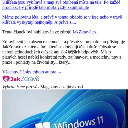
Klíšťata jsou vybíravá a mají svá oblíbená místa na těle. Po každé
procházce v přírodě tato místa vždy zkontrolujte
Máme polovinu léta, a právě v tomto období se v lese nebo v trávě
klíšťata vyskytují nejhojněji. A právě si...
Tento článek byl publikován ze zdrojů
JakZdravě.cz
Zdraví není jen absence nemocí – a přesně v tomto duchu přistupuje
JakZdrave.cz k tématům, která se dotýkají těla i duše. Obsah se
nebojí jednoduchých otázek ani složitějších odpovědí. Místo
planých hesel nabízí konkrétní rady, zajímavosti z medicíny, tipy z
praxe i pohledy na životní styl, který...
Všechny články tohoto autora →
Vybrali jsme pro vás
Magazíny a zajímavosti