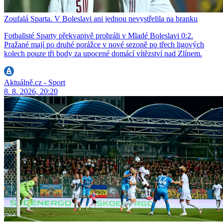
Zoufalá Sparta. V Boleslavi ani jednou nevystřelila na branku
Fotbalisté Sparty překvapivě prohráli v Mladé Boleslavi 0:2.
Pražané mají po druhé porážce v nové sezoně po třech ligových
kolech pouze tři body za upocené domácí vítězství nad Zlínem.
Aktuálně.cz - Sport
8. 8. 2026, 20:20