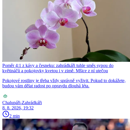
Poměr 4:1 z kávy a česneku: zahrádkáři tuhle směs sypou do
květináčů a pokojovky kvetou i v zimě. Mšice z ní utečou
Pokojové rostliny je třeba vždy správně vyživit. Pokud to dokážete,
budou vám dělat radost po opravdu dlouhá léta.
Chalupáři-Zahrádkáři
8. 8. 2026, 19:32
2 min