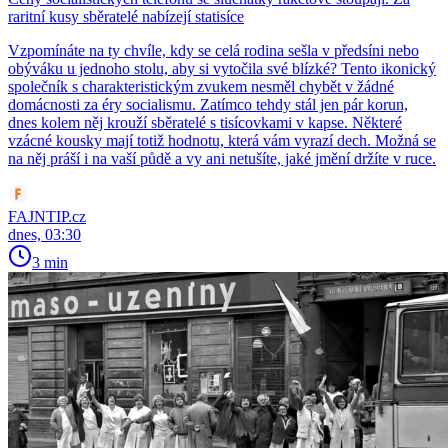
raritní kusy sběratelé nabízejí statisíce
Vzpomínáte na ty chvíle, kdy se celá rodina sešla v předsíni nebo
obýváku u jednoho stolu, aby si vytočila své blízké? Tento ikonický
společník s charakteristickým zvukem nesměl chybět v žádné
domácnosti za éry socialismu. Zatímco tehdy stál jen pár korun,
dnes kolem něj krouží sběratelé s tisícovkami v kapse. Některé
vzácné kousky mají totiž hodnotu, která vám vyrazí dech. Možná se
na něj práší i na vaší půdě a vy ani netušíte, jaké jmění držíte v ruce.
FAJNTIP.cz
dnes, 03:30
3 min