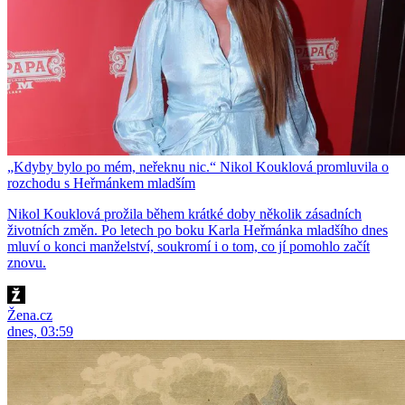
„Kdyby bylo po mém, neřeknu nic.“ Nikol Kouklová promluvila o
rozchodu s Heřmánkem mladším
Nikol Kouklová prožila během krátké doby několik zásadních
životních změn. Po letech po boku Karla Heřmánka mladšího dnes
mluví o konci manželství, soukromí i o tom, co jí pomohlo začít
znovu.
Žena.cz
dnes, 03:59