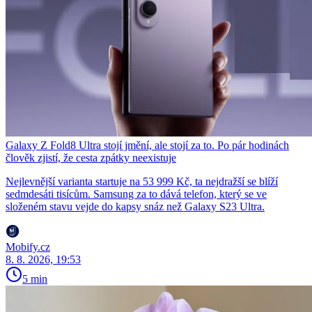
Galaxy Z Fold8 Ultra stojí jmění, ale stojí za to. Po pár hodinách
člověk zjistí, že cesta zpátky neexistuje
Nejlevnější varianta startuje na 53 999 Kč, ta nejdražší se blíží
sedmdesáti tisícům. Samsung za to dává telefon, který se ve
složeném stavu vejde do kapsy snáz než Galaxy S23 Ultra.
Mobify.cz
8. 8. 2026, 19:53
5 min