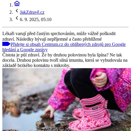
JakZdravě.cz
6. 9. 2025, 05:10
Lékaři varují před častým sprchováním, může vážně poškodit
zdraví. Následky bývají nepříjemné a často přehlížené
Přidejte si obsah Centrum.cz do oblíbených zdrojů pro Google
hledání a Google zprávy
Čistota je půl zdraví. Že by druhou polovinou byla špína? Ne tak
docela. Druhou polovinu tvoří silná imunita, která se vybudovala na
základě brzkého kontaktu s mikroby.