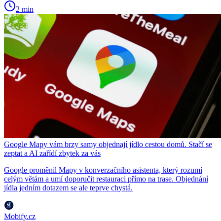
2 min
Google Mapy vám brzy samy objednají jídlo cestou domů. Stačí se
zeptat a AI zařídí zbytek za vás
Google proměnil Mapy v konverzačního asistenta, který rozumí
celým větám a umí doporučit restauraci přímo na trase. Objednání
jídla jedním dotazem se ale teprve chystá.
Mobify.cz