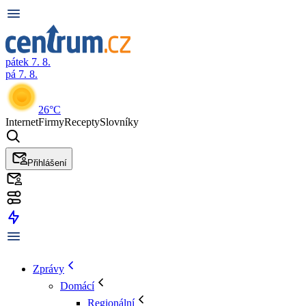
pátek 7. 8.
pá 7. 8.
26°C
Internet
Firmy
Recepty
Slovníky
Přihlášení
Zprávy
Domácí
Regionální