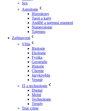
Sex
Astrologie
Horoskopy
Tarot a karty
Andělé a tajemná znamení
Numerologie
Tajemno
Zajímavosti
Věda
Biologie
Ekologie
Fyzika
Geografie
Historie
Chemie
Jazykověda
Vesmír
IT a technologie
Digital
Mobil
Technologie
Trendy
True crime