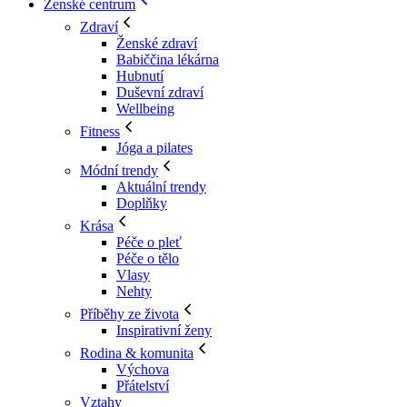
Ženské centrum
Zdraví
Ženské zdraví
Babiččina lékárna
Hubnutí
Duševní zdraví
Wellbeing
Fitness
Jóga a pilates
Módní trendy
Aktuální trendy
Doplňky
Krása
Péče o pleť
Péče o tělo
Vlasy
Nehty
Příběhy ze života
Inspirativní ženy
Rodina & komunita
Výchova
Přátelství
Vztahy