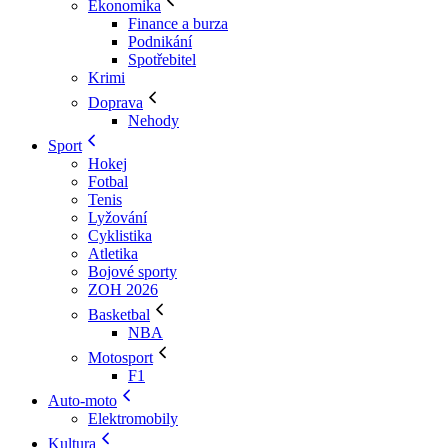
Ekonomika
Finance a burza
Podnikání
Spotřebitel
Krimi
Doprava
Nehody
Sport
Hokej
Fotbal
Tenis
Lyžování
Cyklistika
Atletika
Bojové sporty
ZOH 2026
Basketbal
NBA
Motosport
F1
Auto-moto
Elektromobily
Kultura