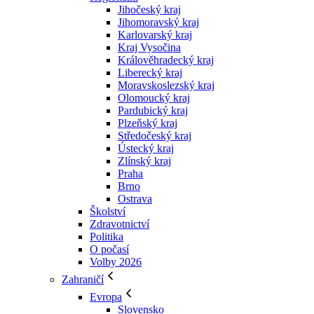
Jihočeský kraj
Jihomoravský kraj
Karlovarský kraj
Kraj Vysočina
Králověhradecký kraj
Liberecký kraj
Moravskoslezský kraj
Olomoucký kraj
Pardubický kraj
Plzeňský kraj
Středočeský kraj
Ústecký kraj
Zlínský kraj
Praha
Brno
Ostrava
Školství
Zdravotnictví
Politika
O počasí
Volby 2026
Zahraničí
Evropa
Slovensko