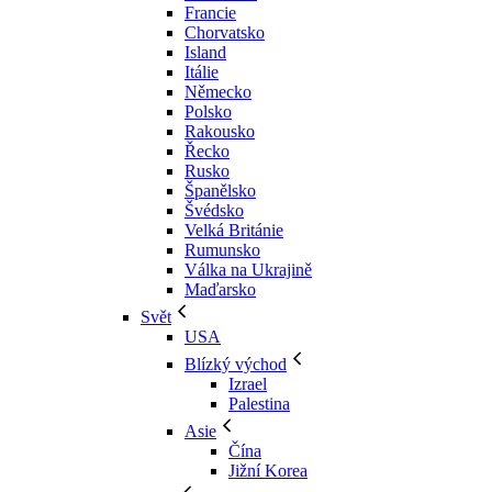
Francie
Chorvatsko
Island
Itálie
Německo
Polsko
Rakousko
Řecko
Rusko
Španělsko
Švédsko
Velká Británie
Rumunsko
Válka na Ukrajině
Maďarsko
Svět
USA
Blízký východ
Izrael
Palestina
Asie
Čína
Jižní Korea