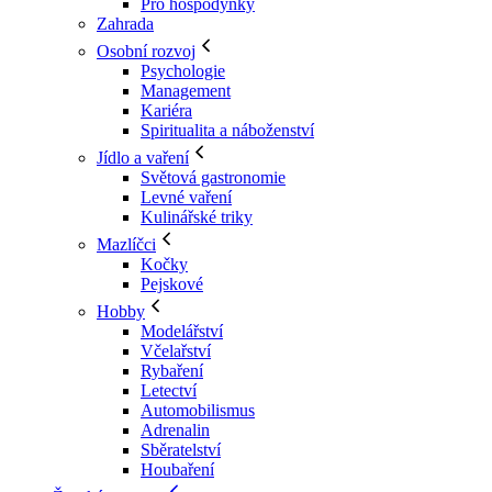
Pro hospodyňky
Zahrada
Osobní rozvoj
Psychologie
Management
Kariéra
Spiritualita a náboženství
Jídlo a vaření
Světová gastronomie
Levné vaření
Kulinářské triky
Mazlíčci
Kočky
Pejskové
Hobby
Modelářství
Včelařství
Rybaření
Letectví
Automobilismus
Adrenalin
Sběratelství
Houbaření