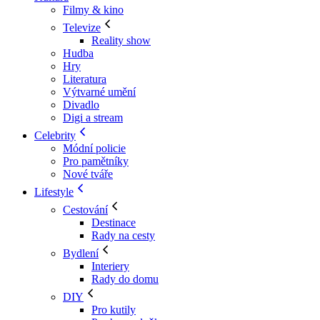
Filmy & kino
Televize
Reality show
Hudba
Hry
Literatura
Výtvarné umění
Divadlo
Digi a stream
Celebrity
Módní policie
Pro pamětníky
Nové tváře
Lifestyle
Cestování
Destinace
Rady na cesty
Bydlení
Interiery
Rady do domu
DIY
Pro kutily