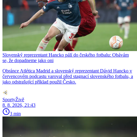
Slovenský reprezentant Hancko pálí do českého fotbalu: Obávám
se, že dopadneme jako oni
Obránce Atlética Madrid a slovenský reprezentant Dávid Hancko v
červencovém podcastu varoval před stagnací slovenského fotbalu, a
jako odstrašující příklad použil Česko.
SportyŽivě
8. 8. 2026, 21:43
3 min