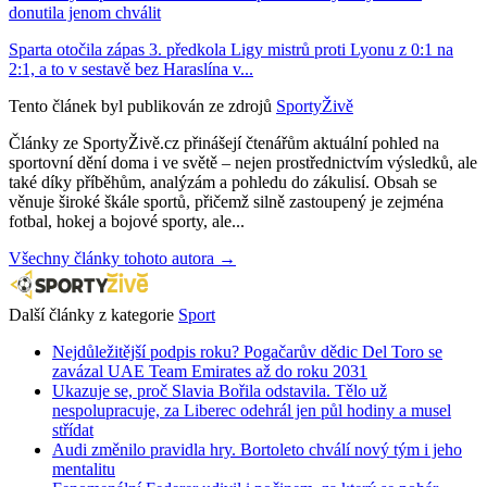
donutila jenom chválit
Sparta otočila zápas 3. předkola Ligy mistrů proti Lyonu z 0:1 na
2:1, a to v sestavě bez Haraslína v...
Tento článek byl publikován ze zdrojů
SportyŽivě
Články ze SportyŽivě.cz přinášejí čtenářům aktuální pohled na
sportovní dění doma i ve světě – nejen prostřednictvím výsledků, ale
také díky příběhům, analýzám a pohledu do zákulisí. Obsah se
věnuje široké škále sportů, přičemž silně zastoupený je zejména
fotbal, hokej a bojové sporty, ale...
Všechny články tohoto autora →
Další články z kategorie
Sport
Nejdůležitější podpis roku? Pogačarův dědic Del Toro se
zavázal UAE Team Emirates až do roku 2031
Ukazuje se, proč Slavia Bořila odstavila. Tělo už
nespolupracuje, za Liberec odehrál jen půl hodiny a musel
střídat
Audi změnilo pravidla hry. Bortoleto chválí nový tým i jeho
mentalitu