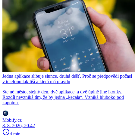
Jedna aplikace slibuje slunce, druhá déšť. Proč se předpovědi počasí
v telefonu tak liší a která má pravdu
Stejné město, stejný den, dvě aplikace, a dvě úplně jiné ikonky.
Rozdíl nevzniká tím, že by jedna „kecala“. Vzniká hluboko pod
kapotou.
Mobify.cz
8. 8. 2026, 20:42
4 min