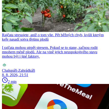
Rajčata stresujete, aniž o tom víte. Pět běžných chyb, kvůli kterým
keře nasadí sotva třetinu plodů
I rajčata mohou utrpět stresem. Pokud se to stane, začnou rodit
mnohem méně plodů. Ale na vině jejich neuspokojivého stavu
mohou být i jiné faktory.
Chalupáři-Zahrádkáři
8. 8. 2026, 21:51
2 min