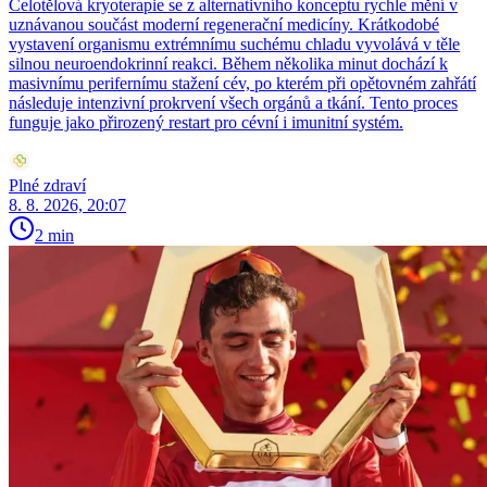
Celotělová kryoterapie se z alternativního konceptu rychle mění v
uznávanou součást moderní regenerační medicíny. Krátkodobé
vystavení organismu extrémnímu suchému chladu vyvolává v těle
silnou neuroendokrinní reakci. Během několika minut dochází k
masivnímu perifernímu stažení cév, po kterém při opětovném zahřátí
následuje intenzivní prokrvení všech orgánů a tkání. Tento proces
funguje jako přirozený restart pro cévní i imunitní systém.
Plné zdraví
8. 8. 2026, 20:07
2 min