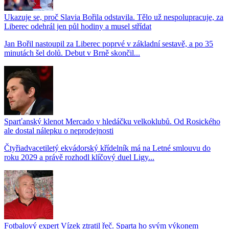
Ukazuje se, proč Slavia Bořila odstavila. Tělo už nespolupracuje, za
Liberec odehrál jen půl hodiny a musel střídat
Jan Bořil nastoupil za Liberec poprvé v základní sestavě, a po 35
minutách šel dolů. Debut v Brně skončil...
Sparťanský klenot Mercado v hledáčku velkoklubů. Od Rosického
ale dostal nálepku o neprodejnosti
Čtyřiadvacetiletý ekvádorský křídelník má na Letné smlouvu do
roku 2029 a právě rozhodl klíčový duel Ligy...
Fotbalový expert Vízek ztratil řeč. Sparta ho svým výkonem