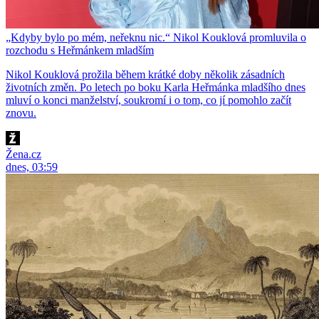
„Kdyby bylo po mém, neřeknu nic.“ Nikol Kouklová promluvila o
rozchodu s Heřmánkem mladším
Nikol Kouklová prožila během krátké doby několik zásadních
životních změn. Po letech po boku Karla Heřmánka mladšího dnes
mluví o konci manželství, soukromí i o tom, co jí pomohlo začít
znovu.
Žena.cz
dnes, 03:59