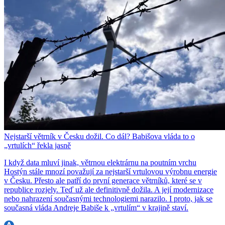
Nejstarší větrník v Česku dožil. Co dál? Babišova vláda to o
„vrtulích“ řekla jasně
I když data mluví jinak, větrnou elektrárnu na poutním vrchu
Hostýn stále mnozí považují za nejstarší vrtulovou výrobnu energie
v Česku. Přesto ale patří do první generace větrníků, které se v
republice rozjely. Teď už ale definitivně dožila. A její modernizace
nebo nahrazení současnými technologiemi narazilo. I proto, jak se
současná vláda Andreje Babiše k „vrtulím“ v krajině staví.