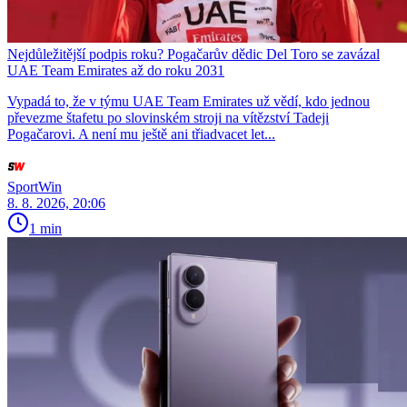
Nejdůležitější podpis roku? Pogačarův dědic Del Toro se zavázal
UAE Team Emirates až do roku 2031
Vypadá to, že v týmu UAE Team Emirates už vědí, kdo jednou
převezme štafetu po slovinském stroji na vítězství Tadeji
Pogačarovi. A není mu ještě ani třiadvacet let...
SportWin
8. 8. 2026, 20:06
1 min