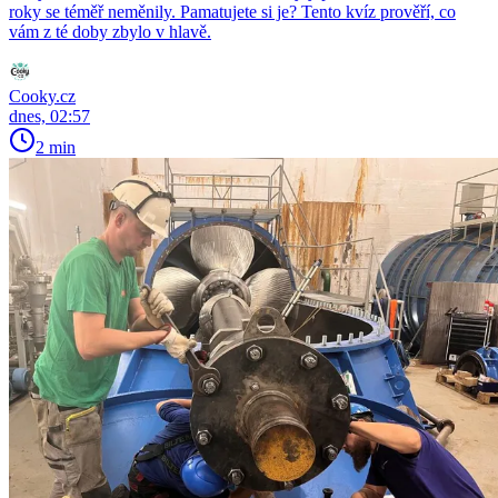
roky se téměř neměnily. Pamatujete si je? Tento kvíz prověří, co
vám z té doby zbylo v hlavě.
Cooky.cz
dnes, 02:57
2 min