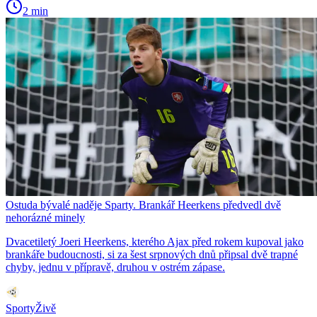
2 min
Ostuda bývalé naděje Sparty. Brankář Heerkens předvedl dvě
nehorázné minely
Dvacetiletý Joeri Heerkens, kterého Ajax před rokem kupoval jako
brankáře budoucnosti, si za šest srpnových dnů připsal dvě trapné
chyby, jednu v přípravě, druhou v ostrém zápase.
SportyŽivě