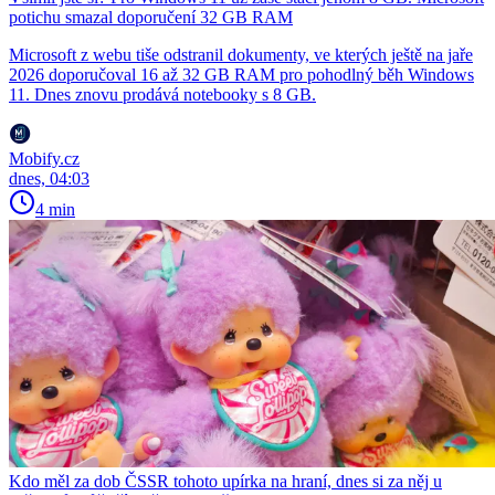
potichu smazal doporučení 32 GB RAM
Microsoft z webu tiše odstranil dokumenty, ve kterých ještě na jaře
2026 doporučoval 16 až 32 GB RAM pro pohodlný běh Windows
11. Dnes znovu prodává notebooky s 8 GB.
Mobify.cz
dnes, 04:03
4 min
Kdo měl za dob ČSSR tohoto upírka na hraní, dnes si za něj u