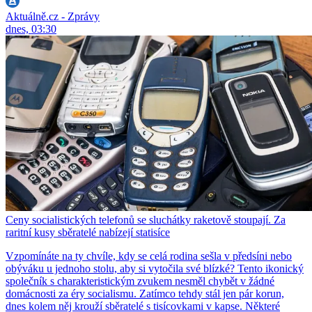
Aktuálně.cz - Zprávy
dnes, 03:30
Ceny socialistických telefonů se sluchátky raketově stoupají. Za
raritní kusy sběratelé nabízejí statisíce
Vzpomínáte na ty chvíle, kdy se celá rodina sešla v předsíni nebo
obýváku u jednoho stolu, aby si vytočila své blízké? Tento ikonický
společník s charakteristickým zvukem nesměl chybět v žádné
domácnosti za éry socialismu. Zatímco tehdy stál jen pár korun,
dnes kolem něj krouží sběratelé s tisícovkami v kapse. Některé