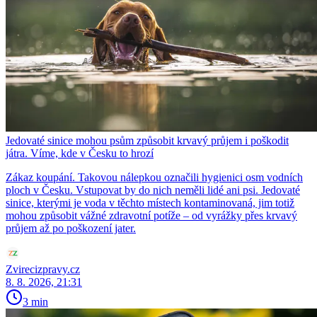
Jedovaté sinice mohou psům způsobit krvavý průjem i poškodit
játra. Víme, kde v Česku to hrozí
Zákaz koupání. Takovou nálepkou označili hygienici osm vodních
ploch v Česku. Vstupovat by do nich neměli lidé ani psi. Jedovaté
sinice, kterými je voda v těchto místech kontaminovaná, jim totiž
mohou způsobit vážné zdravotní potíže – od vyrážky přes krvavý
průjem až po poškození jater.
Zvirecizpravy.cz
8. 8. 2026, 21:31
3 min