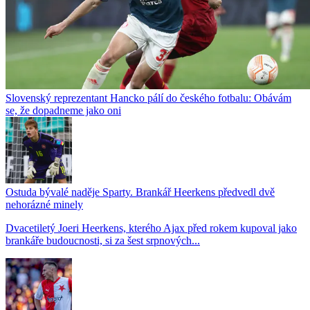
Slovenský reprezentant Hancko pálí do českého fotbalu: Obávám
se, že dopadneme jako oni
Ostuda bývalé naděje Sparty. Brankář Heerkens předvedl dvě
nehorázné minely
Dvacetiletý Joeri Heerkens, kterého Ajax před rokem kupoval jako
brankáře budoucnosti, si za šest srpnových...