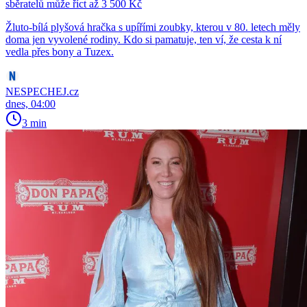
sběratelů může říct až 3 500 Kč
Žluto-bílá plyšová hračka s upířími zoubky, kterou v 80. letech měly
doma jen vyvolené rodiny. Kdo si pamatuje, ten ví, že cesta k ní
vedla přes bony a Tuzex.
NESPECHEJ.cz
dnes, 04:00
3 min