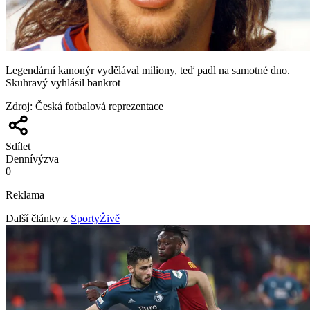
Legendární kanonýr vydělával miliony, teď padl na samotné dno.
Skuhravý vyhlásil bankrot
Zdroj
:
Česká fotbalová reprezentace
Sdílet
Denní
výzva
0
Reklama
Další články z
SportyŽivě