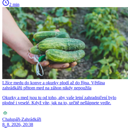
2 min
Lžíce medu do konve a okurky plodí až do října. Většina
zahrádkářů přitom med na záhon nikdy nepoužila
Okurky a med jsou tu od toho, aby vaše letní zahradničení bylo
plodné i veselé. Když víte, jak na to, určitě nešlápnete vedle.
Chalupáři-Zahrádkáři
8. 8. 2026, 20:38