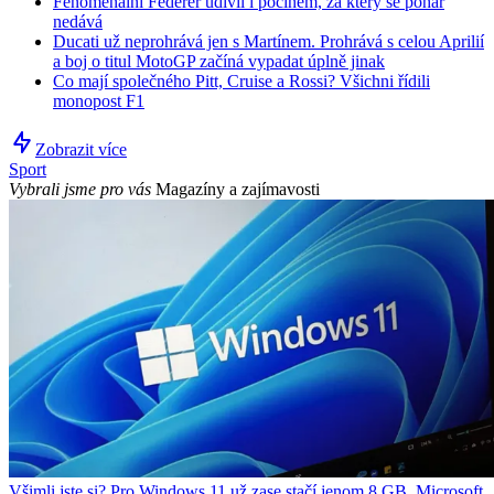
Fenomenální Federer udivil i počinem, za který se pohár
nedává
Ducati už neprohrává jen s Martínem. Prohrává s celou Aprilií
a boj o titul MotoGP začíná vypadat úplně jinak
Co mají společného Pitt, Cruise a Rossi? Všichni řídili
monopost F1
Zobrazit více
Sport
Vybrali jsme pro vás
Magazíny a zajímavosti
Všimli jste si? Pro Windows 11 už zase stačí jenom 8 GB. Microsoft