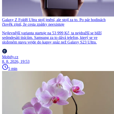
Galaxy Z Fold8 Ultra stojí jmění, ale stojí za to. Po pár hodinách
člověk zjistí, že cesta zpátky neexistuje
Nejlevnější varianta startuje na 53 999 Kč, ta nejdražší se blíží
sedmdesáti tisícům. Samsung za to dává telefon, který se ve
složeném stavu vejde do kapsy snáz než Galaxy S23 Ultra.
Mobify.cz
8. 8. 2026, 19:53
5 min