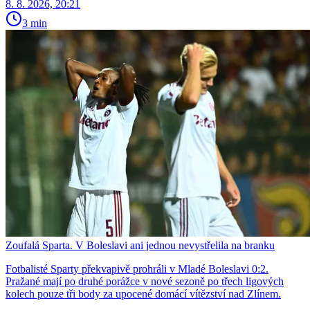
8. 8. 2026, 20:21
3 min
Zoufalá Sparta. V Boleslavi ani jednou nevystřelila na branku
Fotbalisté Sparty překvapivě prohráli v Mladé Boleslavi 0:2.
Pražané mají po druhé porážce v nové sezoně po třech ligových
kolech pouze tři body za upocené domácí vítězství nad Zlínem.