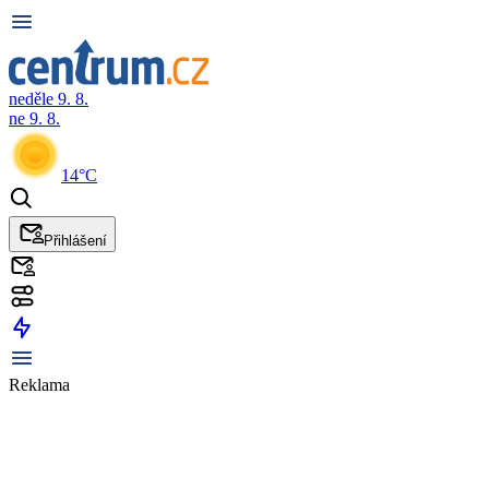
neděle 9. 8.
ne 9. 8.
14°C
Přihlášení
Reklama