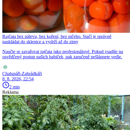
Rajčata bez nálevu, bez koření, bez ničeho. Stačí je správně
naskládat do sklenice a vydrží až do zimy
Naučte se zavařovat rajčata jako profesionálové. Pokud vsadíte na
osvědčený postup našich babiček, pak zaručeně nešlápnete vedle.
Chalupáři-Zahrádkáři
8. 8. 2026, 22:54
2 min
Reklama