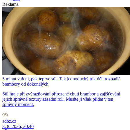
Reklama
5 minut vaření, pak teprve sůl. Tak jednoduchý trik dělí rozpadlé
brambory od dokonalých
Sůl hraje při zvýrazňování přirozené chuti brambor a zajišťování
jejich správné textury zásadní roli. Musíte ji však přidat v ten
správný moment.
adbz.cz
8. 8. 2026, 20:40