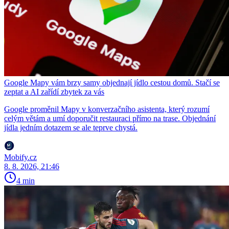
Google Mapy vám brzy samy objednají jídlo cestou domů. Stačí se
zeptat a AI zařídí zbytek za vás
Google proměnil Mapy v konverzačního asistenta, který rozumí
celým větám a umí doporučit restauraci přímo na trase. Objednání
jídla jedním dotazem se ale teprve chystá.
Mobify.cz
8. 8. 2026, 21:46
4 min