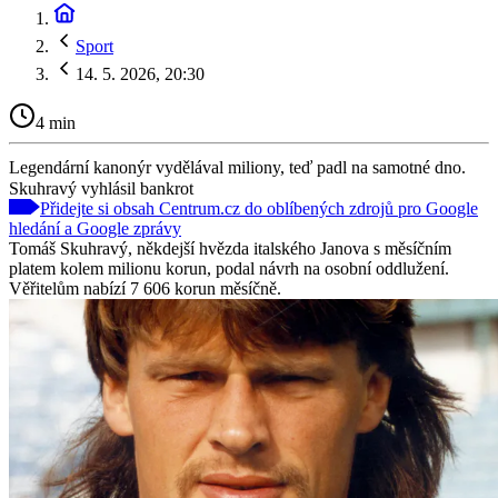
Sport
14. 5. 2026, 20:30
4 min
Legendární kanonýr vydělával miliony, teď padl na samotné dno.
Skuhravý vyhlásil bankrot
Přidejte si obsah Centrum.cz do oblíbených zdrojů pro Google
hledání a Google zprávy
Tomáš Skuhravý, někdejší hvězda italského Janova s měsíčním
platem kolem milionu korun, podal návrh na osobní oddlužení.
Věřitelům nabízí 7 606 korun měsíčně.