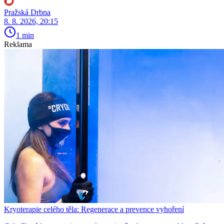
Pražská Drbna
8. 8. 2026, 20:15
1 min
Reklama
Kryoterapie celého těla: Regenerace a prevence vyhoření