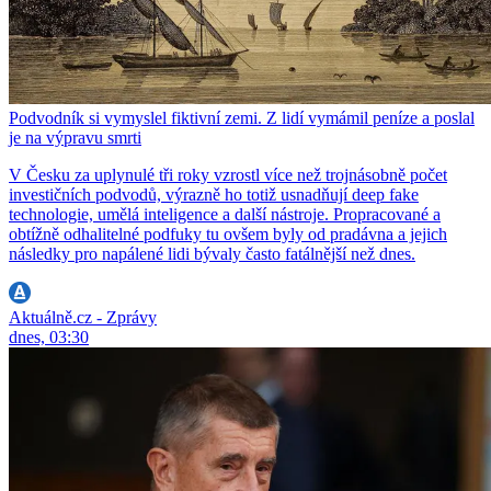
Podvodník si vymyslel fiktivní zemi. Z lidí vymámil peníze a poslal
je na výpravu smrti
V Česku za uplynulé tři roky vzrostl více než trojnásobně počet
investičních podvodů, výrazně ho totiž usnadňují deep fake
technologie, umělá inteligence a další nástroje. Propracované a
obtížně odhalitelné podfuky tu ovšem byly od pradávna a jejich
následky pro napálené lidi bývaly často fatálnější než dnes.
Aktuálně.cz - Zprávy
dnes, 03:30