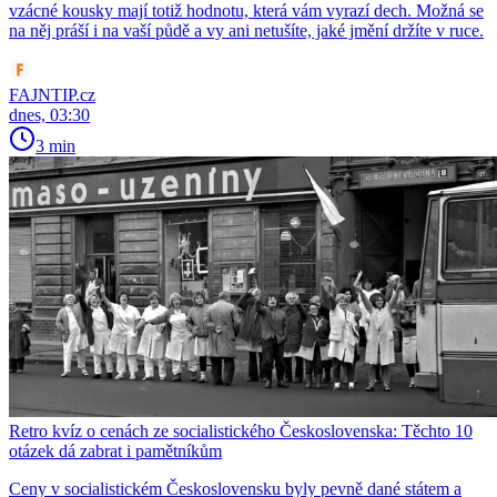
vzácné kousky mají totiž hodnotu, která vám vyrazí dech. Možná se
na něj práší i na vaší půdě a vy ani netušíte, jaké jmění držíte v ruce.
FAJNTIP.cz
dnes, 03:30
3 min
Retro kvíz o cenách ze socialistického Československa: Těchto 10
otázek dá zabrat i pamětníkům
Ceny v socialistickém Československu byly pevně dané státem a