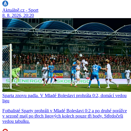
Aktuálně.cz - Sport
8. 8. 2026, 20:20
Sparta znovu padla. V Mladé Boleslavi prohrála 0:2, domácí vedou
ligu
Fotbalisté Sparty prohráli v Mladé Boleslavi 0:2 a po druhé porážce
v sezoně mají po třech ligových kolech pouze tři body. Středočeši
vedou tabulku.