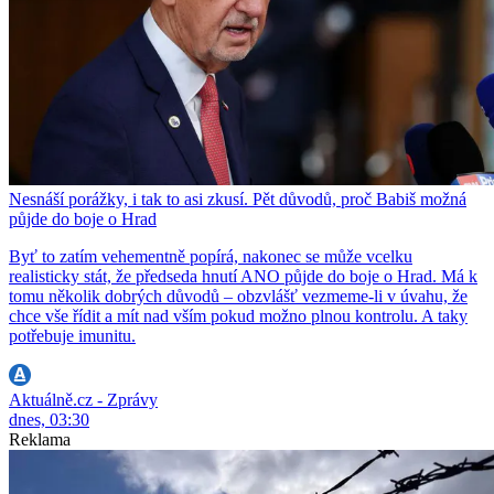
Nesnáší porážky, i tak to asi zkusí. Pět důvodů, proč Babiš možná
půjde do boje o Hrad
Byť to zatím vehementně popírá, nakonec se může vcelku
realisticky stát, že předseda hnutí ANO půjde do boje o Hrad. Má k
tomu několik dobrých důvodů – obzvlášť vezmeme-li v úvahu, že
chce vše řídit a mít nad vším pokud možno plnou kontrolu. A taky
potřebuje imunitu.
Aktuálně.cz - Zprávy
dnes, 03:30
Reklama