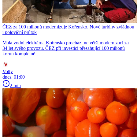
ČEZ za 100 milionů modernizuje Kořensko. Nové turbíny zvládnou
i poloviční průtok
Malá vodní elektrárna Kořensko prochází největší modernizací za
34 let svého provozu. ČEZ při investici přesahující 100 milionů
korun kompletně…
Volty
dnes, 01:00
2 min