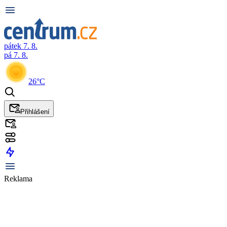
pátek 7. 8.
pá 7. 8.
26°C
Přihlášení
Reklama