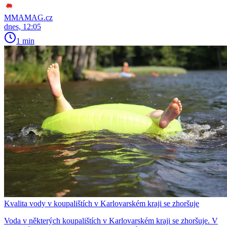
MMAMAG.cz
dnes, 12:05
1 min
Kvalita vody v koupalištích v Karlovarském kraji se zhoršuje
Voda v některých koupalištích v Karlovarském kraji se zhoršuje. V