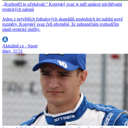
„Rozhodčí to očekávali.“ Korejský svaz je měl uplácet návštěvami
erotických salonů
Jeden z největších fotbalových skandálů posledních let nabírá nové
rozměry. Korejský svaz čelí obvinění, že zahraničním rozhodčím
platil erotické služby.
Aktuálně.cz - Sport
dnes, 11:51