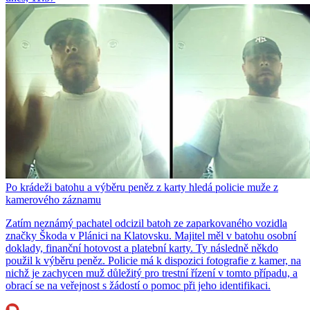
Po krádeži batohu a výběru peněz z karty hledá policie muže z
kamerového záznamu
Zatím neznámý pachatel odcizil batoh ze zaparkovaného vozidla
značky Škoda v Plánici na Klatovsku. Majitel měl v batohu osobní
doklady, finanční hotovost a platební karty. Ty následně někdo
použil k výběru peněz. Policie má k dispozici fotografie z kamer, na
nichž je zachycen muž důležitý pro trestní řízení v tomto případu, a
obrací se na veřejnost s žádostí o pomoc při jeho identifikaci.