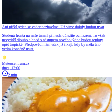
Ani příští týden se veder nezbavíme. Už víme dokdy budou trvat
Studená fronta na naše území přinesla důležité ochlazení. To však
nevydrží dlouho a hned s nástupem nového týdne budou teploty
opět tropické. Předpovědi nám však již říkají, kdy by měla tato
vedra konečně ustat.
Meteocentrum.cz
dnes, 12:00
2 min