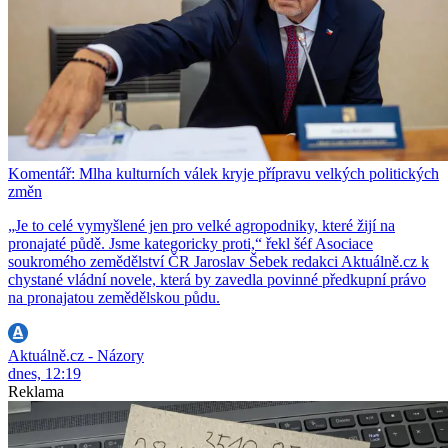
Komentář: Mlha kulturních válek kryje přípravu velkých politických
změn
„Je to celé vymyšlené jen pro velké agropodniky, které žijí na
pronajaté půdě. Jsme kategoricky proti,“ řekl šéf Asociace
soukromého zemědělství ČR Jaroslav Šebek redakci Aktuálně.cz k
chystané vládní novele, která by zavedla povinné předkupní právo
na pronajatou zemědělskou půdu.
Aktuálně.cz - Názory
dnes, 12:19
Reklama