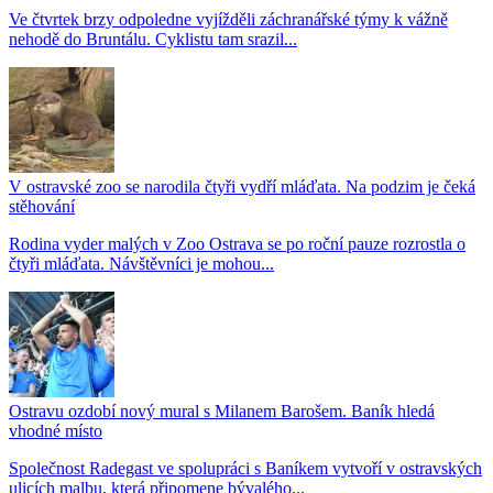
Ve čtvrtek brzy odpoledne vyjížděli záchranářské týmy k vážně
nehodě do Bruntálu. Cyklistu tam srazil...
V ostravské zoo se narodila čtyři vydří mláďata. Na podzim je čeká
stěhování
Rodina vyder malých v Zoo Ostrava se po roční pauze rozrostla o
čtyři mláďata. Návštěvníci je mohou...
Ostravu ozdobí nový mural s Milanem Barošem. Baník hledá
vhodné místo
Společnost Radegast ve spolupráci s Baníkem vytvoří v ostravských
ulicích malbu, která připomene bývalého...