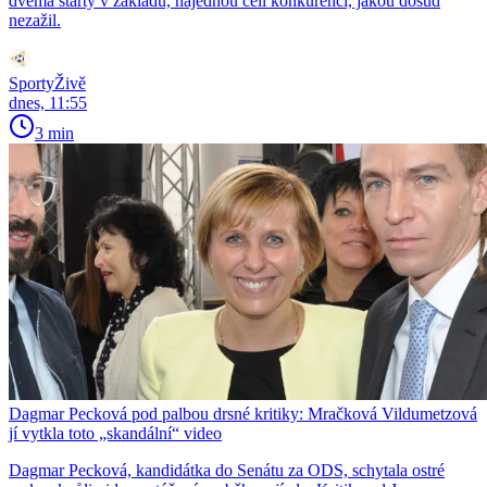
dvěma starty v základu, najednou čelí konkurenci, jakou dosud
nezažil.
SportyŽivě
dnes, 11:55
3 min
Dagmar Pecková pod palbou drsné kritiky: Mračková Vildumetzová
jí vytkla toto „skandální“ video
Dagmar Pecková, kandidátka do Senátu za ODS, schytala ostré