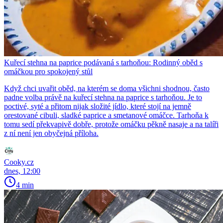
Kuřecí stehna na paprice podávaná s tarhoňou: Rodinný oběd s
omáčkou pro spokojený stůl
Když chci uvařit oběd, na kterém se doma všichni shodnou, často
padne volba právě na kuřecí stehna na paprice s tarhoňou. Je to
poctivé, syté a přitom nijak složité jídlo, které stojí na jemně
orestované cibuli, sladké paprice a smetanové omáčce. Tarhoňa k
tomu sedí překvapivě dobře, protože omáčku pěkně nasaje a na talíři
z ní není jen obyčejná příloha.
Cooky.cz
dnes, 12:00
4 min