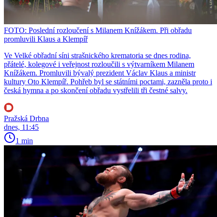
FOTO: Poslední rozloučení s Milanem Knížákem. Při obřadu
promluvili Klaus a Klempíř
Ve Velké obřadní síni strašnického krematoria se dnes rodina,
přátelé, kolegové i veřejnost rozloučili s výtvarníkem Milanem
Knížákem. Promluvili bývalý prezident Václav Klaus a ministr
kultury Oto Klempíř. Pohřeb byl se státními poctami, zazněla proto i
česká hymna a po skončení obřadu vystřelili tři čestné salvy.
Pražská Drbna
dnes, 11:45
1 min