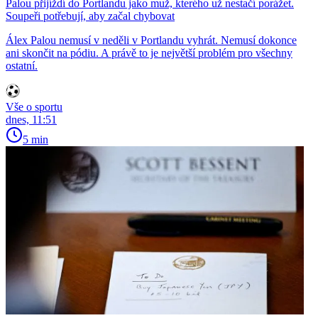
Palou přijíždí do Portlandu jako muž, kterého už nestačí porážet.
Soupeři potřebují, aby začal chybovat
Álex Palou nemusí v neděli v Portlandu vyhrát. Nemusí dokonce
ani skončit na pódiu. A právě to je největší problém pro všechny
ostatní.
Vše o sportu
dnes, 11:51
5 min