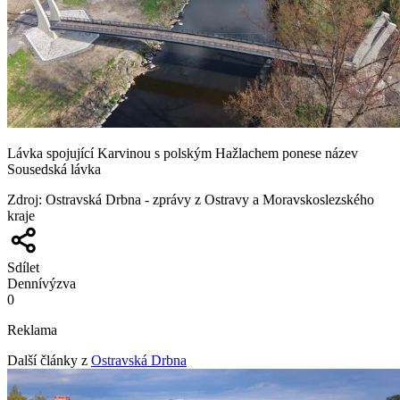
Lávka spojující Karvinou s polským Hažlachem ponese název
Sousedská lávka
Zdroj
:
Ostravská Drbna - zprávy z Ostravy a Moravskoslezského
kraje
Sdílet
Denní
výzva
0
Reklama
Další články z
Ostravská Drbna