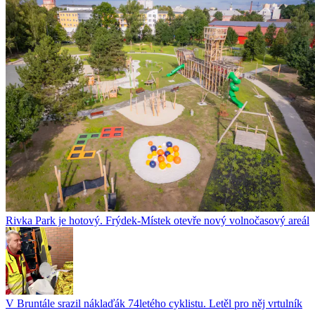
Rivka Park je hotový. Frýdek-Místek otevře nový volnočasový areál
V Bruntále srazil náklaďák 74letého cyklistu. Letěl pro něj vrtulník