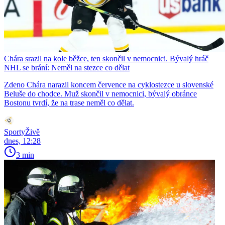
Chára srazil na kole běžce, ten skončil v nemocnici. Bývalý hráč
NHL se brání: Neměl na stezce co dělat
Zdeno Chára narazil koncem července na cyklostezce u slovenské
Beluše do chodce. Muž skončil v nemocnici, bývalý obránce
Bostonu tvrdí, že na trase neměl co dělat.
SportyŽivě
dnes, 12:28
3 min