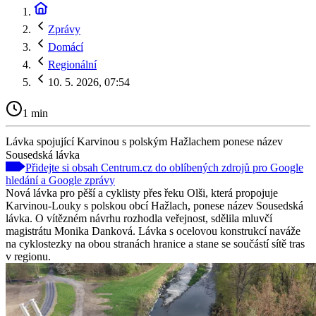
Zprávy
Domácí
Regionální
10. 5. 2026, 07:54
1 min
Lávka spojující Karvinou s polským Hažlachem ponese název
Sousedská lávka
Přidejte si obsah Centrum.cz do oblíbených zdrojů pro Google
hledání a Google zprávy
Nová lávka pro pěší a cyklisty přes řeku Olši, která propojuje
Karvinou-Louky s polskou obcí Hažlach, ponese název Sousedská
lávka. O vítězném návrhu rozhodla veřejnost, sdělila mluvčí
magistrátu Monika Danková. Lávka s ocelovou konstrukcí naváže
na cyklostezky na obou stranách hranice a stane se součástí sítě tras
v regionu.