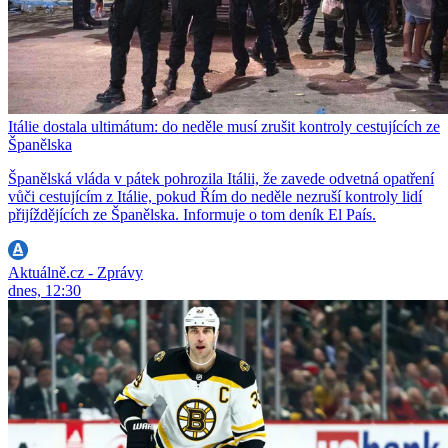
Itálie dostala ultimátum: do neděle musí zrušit kontroly cestujících ze
Španělska
Španělská vláda v pátek pohrozila Itálii, že zavede odvetná opatření
vůči cestujícím z Itálie, pokud Řím do neděle nezruší kontroly lidí
přijíždějících ze Španělska. Informuje o tom deník El País.
Aktuálně.cz - Zprávy
dnes, 12:30