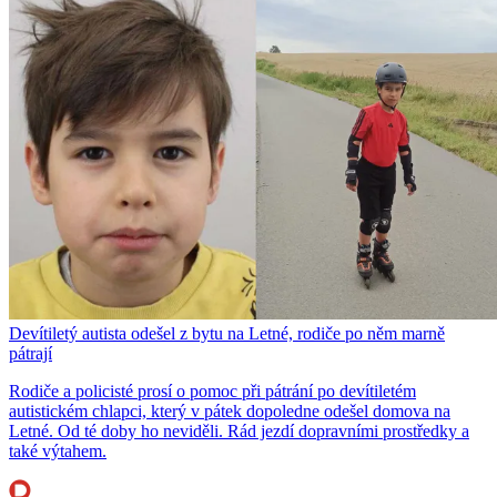
Devítiletý autista odešel z bytu na Letné, rodiče po něm marně
pátrají
Rodiče a policisté prosí o pomoc při pátrání po devítiletém
autistickém chlapci, který v pátek dopoledne odešel domova na
Letné. Od té doby ho neviděli. Rád jezdí dopravními prostředky a
také výtahem.