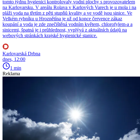
tomto týdnu hygienici kontrolovaly vodní plochy s provozovatelem
na Karlovarsku. V areálu Rolava v Karlových Varech je u mola i na
pláži voda na třetím z pěti stupňů kvality a ve vodě jsou sinice. Ve
Velkém rybníku u Hroznětína je už od konce července zákaz
koupání a voda je zde znečištěná vodním květem, chlorofylem-a a
sinicemi, špatná je i průhlednost, vyplývá z aktuálních údajů na
webových stránkách krajské hygienické stanice.
Karlovarská Drbna
dnes, 12:00
1 min
Reklama