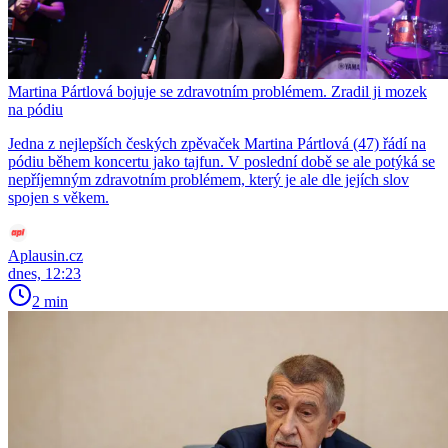
Martina Pártlová bojuje se zdravotním problémem. Zradil ji mozek
na pódiu
Jedna z nejlepších českých zpěvaček Martina Pártlová (47) řádí na
pódiu během koncertu jako tajfun. V poslední době se ale potýká se
nepříjemným zdravotním problémem, který je ale dle jejích slov
spojen s věkem.
Aplausin.cz
dnes, 12:23
2 min