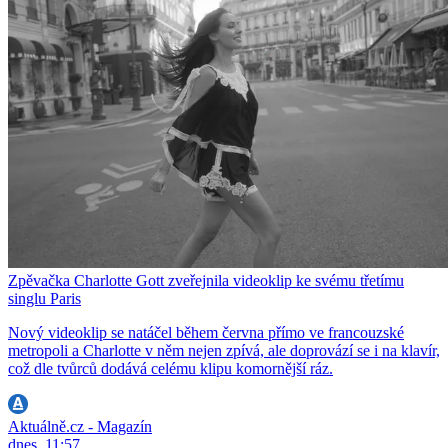
Zpěvačka Charlotte Gott zveřejnila videoklip ke svému třetímu
singlu Paris
Nový videoklip se natáčel během června přímo ve francouzské
metropoli a Charlotte v něm nejen zpívá, ale doprovází se i na klavír,
což dle tvůrců dodává celému klipu komornější ráz.
Aktuálně.cz - Magazín
dnes, 11:57