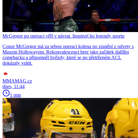
McGregor po operaci věří v návrat. Inspirují ho legendy sportu
Conor McGregor má za sebou operaci kolena po zranění z odvety s
Maxem Hollowayem. Rekonvalescenci bere jako začátek dalšího
comebacku a připomněl hvězdy, které se po přetrženém ACL
dokázaly vrátit.
MMAMAG.cz
dnes, 11:44
1 min