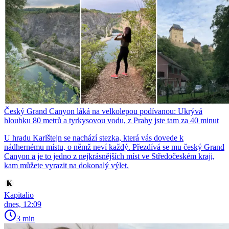
Český Grand Canyon láká na velkolepou podívanou: Ukrývá
hloubku 80 metrů a tyrkysovou vodu, z Prahy jste tam za 40 minut
U hradu Karlštejn se nachází stezka, která vás dovede k
nádhernému místu, o němž neví každý. Přezdívá se mu český Grand
Canyon a je to jedno z nejkrásnějších míst ve Středočeském kraji,
kam můžete vyrazit na dokonalý výlet.
Kapitalio
dnes, 12:09
3 min