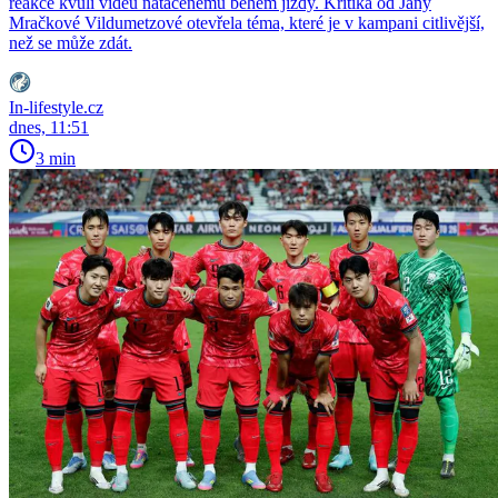
reakce kvůli videu natáčenému během jízdy. Kritika od Jany
Mračkové Vildumetzové otevřela téma, které je v kampani citlivější,
než se může zdát.
In-lifestyle.cz
dnes, 11:51
3 min