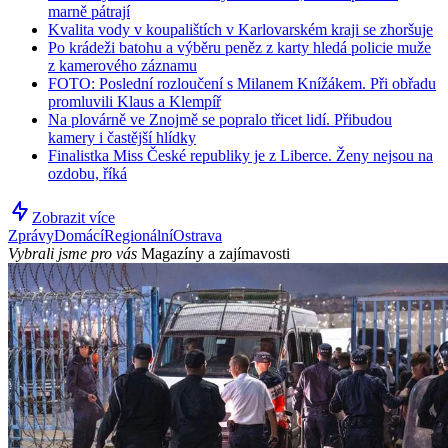
marně pátrají
Kvalita vody v koupalištích v Karlovarském kraji se zhoršuje
Po krádeži batohu a výběru peněz z karty hledá policie muže
z kamerového záznamu
FOTO: Poslední rozloučení s Milanem Knížákem. Při obřadu
promluvili Klaus a Klempíř
Na plovárně ve Znojmě se popralo třicet lidí. Přibudou
kamery i častější hlídky
Finalistka Miss České republiky je z Liberce. Ženy nejsou na
ozdobu, říká
Zobrazit více
Zprávy
Domácí
Regionální
Ostrava
Vybrali jsme pro vás
Magazíny a zajímavosti