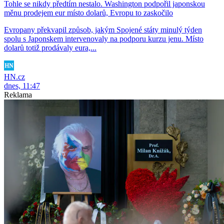
Tohle se nikdy předtím nestalo. Washington podpořil japonskou
měnu prodejem eur místo dolarů, Evropu to zaskočilo
Evropany překvapil způsob, jakým Spojené státy minulý týden
spolu s Japonskem intervenovaly na podporu kurzu jenu. Místo
dolarů totiž prodávaly eura,...
HN.cz
dnes, 11:47
Reklama