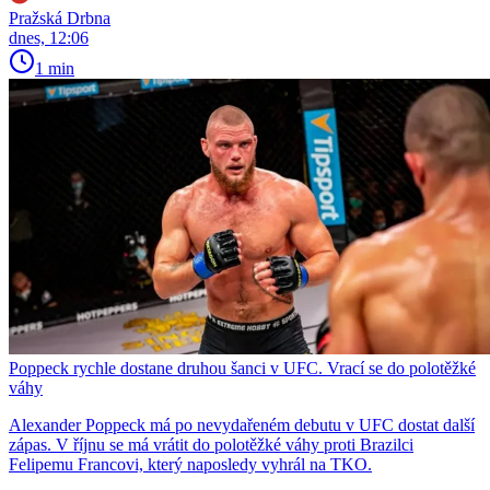
Pražská Drbna
dnes, 12:06
1 min
Poppeck rychle dostane druhou šanci v UFC. Vrací se do polotěžké
váhy
Alexander Poppeck má po nevydařeném debutu v UFC dostat další
zápas. V říjnu se má vrátit do polotěžké váhy proti Brazilci
Felipemu Francovi, který naposledy vyhrál na TKO.