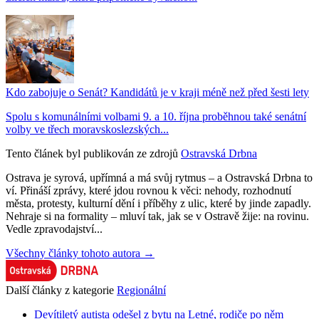
Kdo zabojuje o Senát? Kandidátů je v kraji méně než před šesti lety
Spolu s komunálními volbami 9. a 10. října proběhnou také senátní
volby ve třech moravskoslezských...
Tento článek byl publikován ze zdrojů
Ostravská Drbna
Ostrava je syrová, upřímná a má svůj rytmus – a Ostravská Drbna to
ví. Přináší zprávy, které jdou rovnou k věci: nehody, rozhodnutí
města, protesty, kulturní dění i příběhy z ulic, které by jinde zapadly.
Nehraje si na formality – mluví tak, jak se v Ostravě žije: na rovinu.
Vedle zpravodajství...
Všechny články tohoto autora →
Další články z kategorie
Regionální
Devítiletý autista odešel z bytu na Letné, rodiče po něm