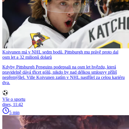
Koivunen má v NHL sedm bodů. Pittsburgh mu právě proto dal
osm let a 32 milionů dolarů
Kdyby Pittsburgh Penguins podepsali na osm let hvězdu, která
pravidelně dává třicet gólů, nikdo by nad délkou smlouvy příliš
nepřemýšlel. Ville Koivunen zatím v NHL nastřílel za celou kariéru
dva.
Vše o sportu
dnes, 11:42
5 min