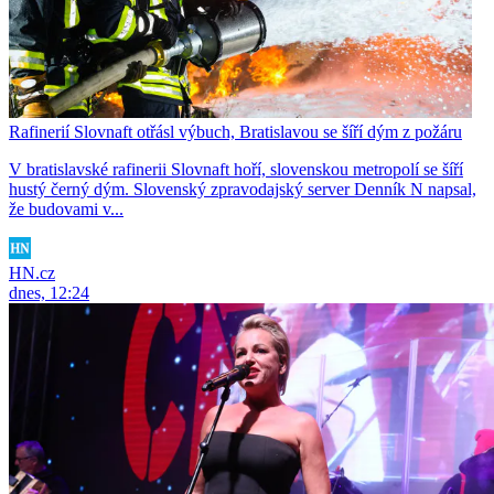
Rafinerií Slovnaft otřásl výbuch, Bratislavou se šíří dým z požáru
V bratislavské rafinerii Slovnaft hoří, slovenskou metropolí se šíří
hustý černý dým. Slovenský zpravodajský server Denník N napsal,
že budovami v...
HN.cz
dnes, 12:24