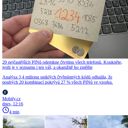
20 nejčastějších PINů odemkne čtvrtinu všech telefonů. Koukněte,
jestli je v seznamu i ten váš, a okamžitě ho změňte
Analýza 3,4 milionu uniklých čtyřmístných kódů odhalila, že
pouhých 20 kombinací pokrývá 27 % všech PINů ve vzorku.
Mobify.cz
dnes, 12:16
4 min