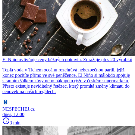
El Niño ovlivňuje ceny běžných potravin. Zdražuje přes 20 výrobků
Teplá voda v Tichém oceánu rozehrává nebezpečnou partii, jejíž
konec pocítíte přímo ve své peněžence. El Niño si málokdo spojuje
s ranním šálkem kávy nebo nákupem rýže v českém supermarketu.
Přesto existuje neviditelný řetězec, který promítá změny klimatu do
cenovek na našich regálech.
NESPECHEJ.cz
dnes, 12:00
3 min