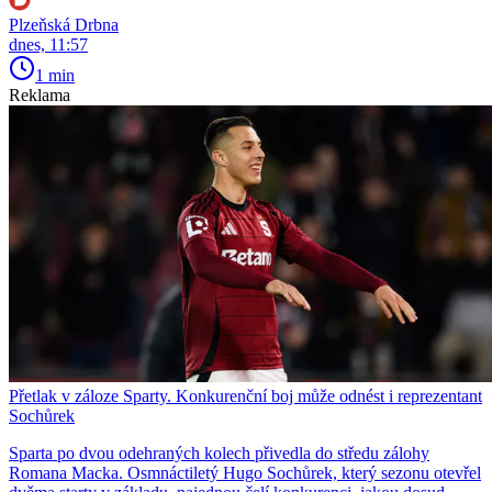
Plzeňská Drbna
dnes, 11:57
1 min
Reklama
Přetlak v záloze Sparty. Konkurenční boj může odnést i reprezentant
Sochůrek
Sparta po dvou odehraných kolech přivedla do středu zálohy
Romana Macka. Osmnáctiletý Hugo Sochůrek, který sezonu otevřel