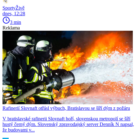
SportyŽivě
dnes, 12:28
3 min
Reklama
Rafinerií Slovnaft otřásl výbuch, Bratislavou se šíří dým z požáru
V bratislavské rafinerii Slovnaft hoří, slovenskou metropolí se šíří
hustý černý dým. Slovenský zpravodajský server Denník N napsal,
že budovami v...