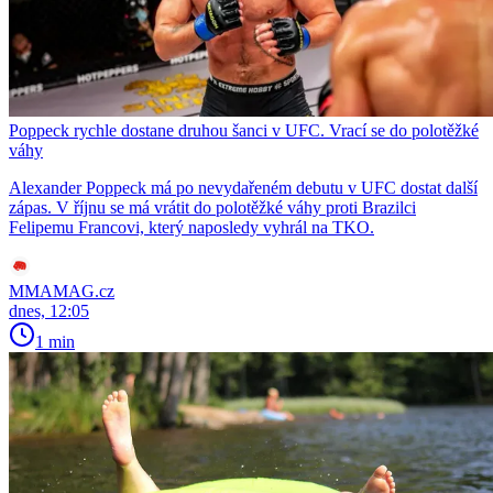
Poppeck rychle dostane druhou šanci v UFC. Vrací se do polotěžké
váhy
Alexander Poppeck má po nevydařeném debutu v UFC dostat další
zápas. V říjnu se má vrátit do polotěžké váhy proti Brazilci
Felipemu Francovi, který naposledy vyhrál na TKO.
MMAMAG.cz
dnes, 12:05
1 min