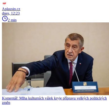
Aplausin.cz
dnes, 12:23
2 min
Komentář: Mlha kulturních válek kryje přípravu velkých politických
změn