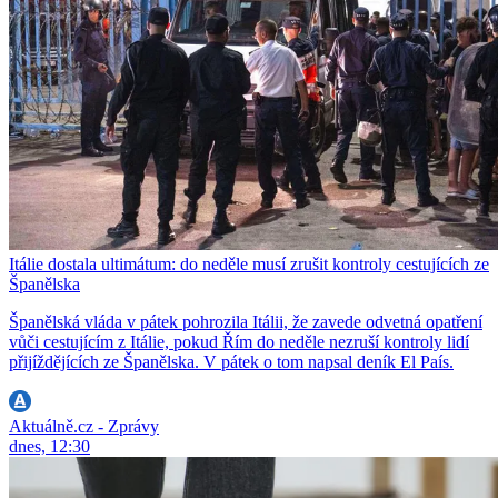
Itálie dostala ultimátum: do neděle musí zrušit kontroly cestujících ze
Španělska
Španělská vláda v pátek pohrozila Itálii, že zavede odvetná opatření
vůči cestujícím z Itálie, pokud Řím do neděle nezruší kontroly lidí
přijíždějících ze Španělska. V pátek o tom napsal deník El País.
Aktuálně.cz - Zprávy
dnes, 12:30