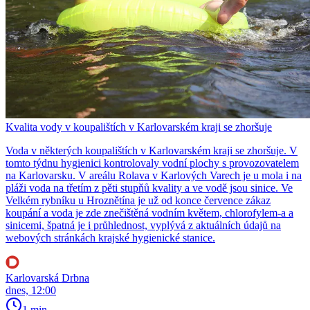
Kvalita vody v koupalištích v Karlovarském kraji se zhoršuje
Voda v některých koupalištích v Karlovarském kraji se zhoršuje. V
tomto týdnu hygienici kontrolovaly vodní plochy s provozovatelem
na Karlovarsku. V areálu Rolava v Karlových Varech je u mola i na
pláži voda na třetím z pěti stupňů kvality a ve vodě jsou sinice. Ve
Velkém rybníku u Hroznětína je už od konce července zákaz
koupání a voda je zde znečištěná vodním květem, chlorofylem-a a
sinicemi, špatná je i průhlednost, vyplývá z aktuálních údajů na
webových stránkách krajské hygienické stanice.
Karlovarská Drbna
dnes, 12:00
1 min