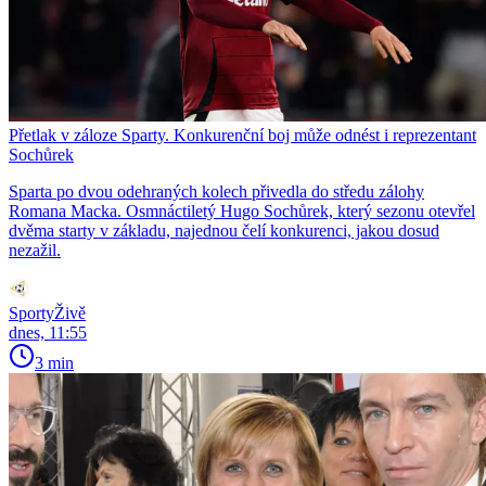
Přetlak v záloze Sparty. Konkurenční boj může odnést i reprezentant
Sochůrek
Sparta po dvou odehraných kolech přivedla do středu zálohy
Romana Macka. Osmnáctiletý Hugo Sochůrek, který sezonu otevřel
dvěma starty v základu, najednou čelí konkurenci, jakou dosud
nezažil.
SportyŽivě
dnes, 11:55
3 min