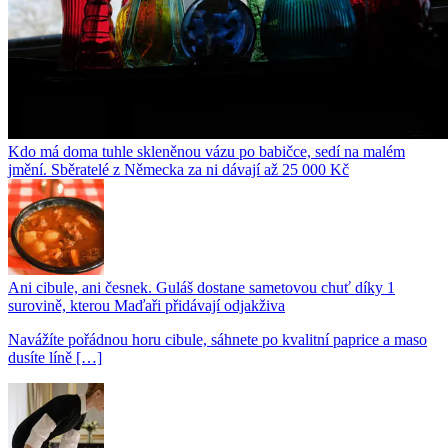
Kdo má doma tuhle skleněnou vázu po babičce, sedí na malém
jmění. Sběratelé z Německa za ni dávají až 25 000 Kč
Ani cibule, ani česnek. Guláš dostane sametovou chuť díky 1
surovině, kterou Maďaři přidávají odjakživa
Navážíte pořádnou horu cibule, sáhnete po kvalitní paprice a maso
dusíte líně […]