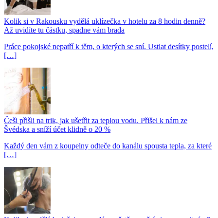
Kolik si v Rakousku vydělá uklízečka v hotelu za 8 hodin denně?
Až uvidíte tu částku, spadne vám brada
Práce pokojské nepatří k těm, o kterých se sní. Ustlat desítky postelí,
[…]
Češi přišli na trik, jak ušetřit za teplou vodu. Přišel k nám ze
Švédska a sníží účet klidně o 20 %
Každý den vám z koupelny odteče do kanálu spousta tepla, za které
[…]