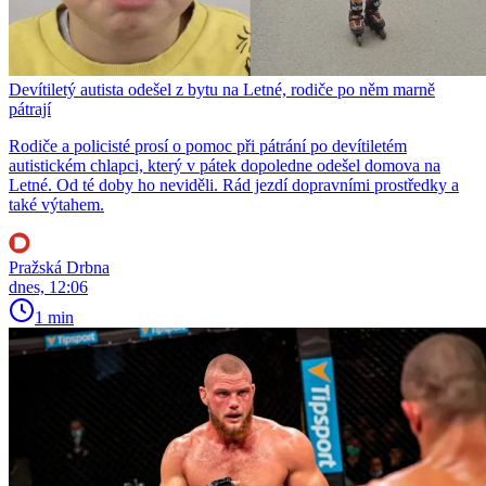
Devítiletý autista odešel z bytu na Letné, rodiče po něm marně
pátrají
Rodiče a policisté prosí o pomoc při pátrání po devítiletém
autistickém chlapci, který v pátek dopoledne odešel domova na
Letné. Od té doby ho neviděli. Rád jezdí dopravními prostředky a
také výtahem.
Pražská Drbna
dnes, 12:06
1 min