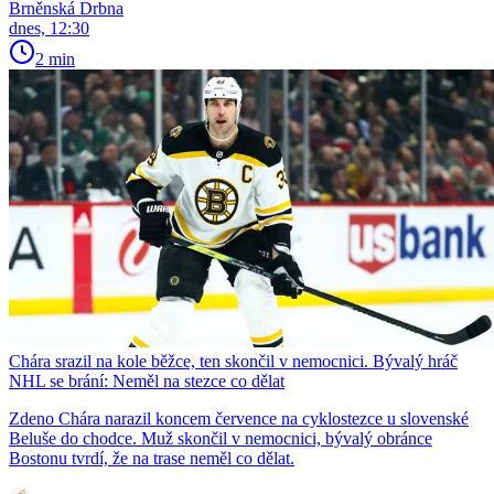
Brněnská Drbna
dnes, 12:30
2 min
Chára srazil na kole běžce, ten skončil v nemocnici. Bývalý hráč
NHL se brání: Neměl na stezce co dělat
Zdeno Chára narazil koncem července na cyklostezce u slovenské
Beluše do chodce. Muž skončil v nemocnici, bývalý obránce
Bostonu tvrdí, že na trase neměl co dělat.