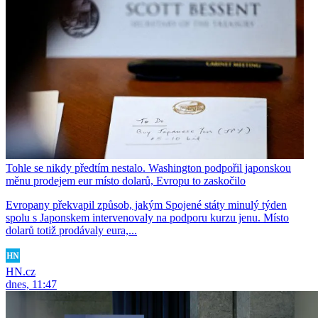
Tohle se nikdy předtím nestalo. Washington podpořil japonskou
měnu prodejem eur místo dolarů, Evropu to zaskočilo
Evropany překvapil způsob, jakým Spojené státy minulý týden
spolu s Japonskem intervenovaly na podporu kurzu jenu. Místo
dolarů totiž prodávaly eura,...
HN.cz
dnes, 11:47