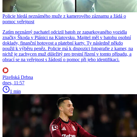
Policie hledá neznámého muže z kamerového záznamu a žádá o
pomoc veřejnost
Zatím neznámý pachatel odcizil batoh ze zaparkovaného vozidla
značky Škoda v Plánici na Klatovsku. Majitel měl v batohu osobní
doklady, finanční hotovost a platební karty. Ty následně někdo
použil k výběru peněz. Policie má k dispozici fotografie z kamer, na
nichž je zachycen muž důležitý pro trestní řízení v tomto případu, a
obrací se na veřejnost s žádostí o pomoc při jeho identifikaci.
Plzeňská Drbna
dnes, 11:57
1 min