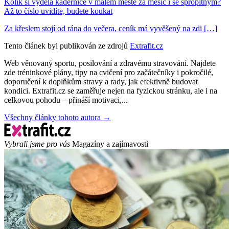
Kolik si vydělá kadeřnice v malém městě za měsíc i se spropitným?
Až to číslo uvidíte, budete koukat
Za křeslem stojí od rána do večera, ceník má vyvěšený na zdi […]
Tento článek byl publikován ze zdrojů
Extrafit.cz
Web věnovaný sportu, posilování a zdravému stravování. Najdete
zde tréninkové plány, tipy na cvičení pro začátečníky i pokročilé,
doporučení k doplňkům stravy a rady, jak efektivně budovat
kondici. Extrafit.cz se zaměřuje nejen na fyzickou stránku, ale i na
celkovou pohodu – přináší motivaci,...
Všechny články tohoto autora →
Vybrali jsme pro vás
Magazíny a zajímavosti