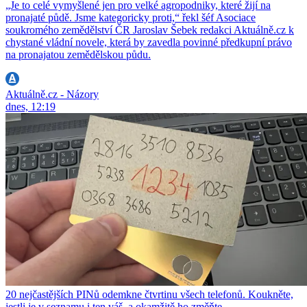
„Je to celé vymyšlené jen pro velké agropodniky, které žijí na
pronajaté půdě. Jsme kategoricky proti,“ řekl šéf Asociace
soukromého zemědělství ČR Jaroslav Šebek redakci Aktuálně.cz k
chystané vládní novele, která by zavedla povinné předkupní právo
na pronajatou zemědělskou půdu.
Aktuálně.cz - Názory
dnes, 12:19
20 nejčastějších PINů odemkne čtvrtinu všech telefonů. Koukněte,
jestli je v seznamu i ten váš, a okamžitě ho změňte