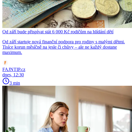
Od září bude přispívat stát 6 000 Kč rodičům na hlídání dětí
Od září startuje nová finanční podpora pro rodiny s malými dětmi.
Tisíce korun měsíčně na jesle či chůvy – ale ne každý dostane
maximum.
FAJNTIP.cz
dnes, 12:30
3 min