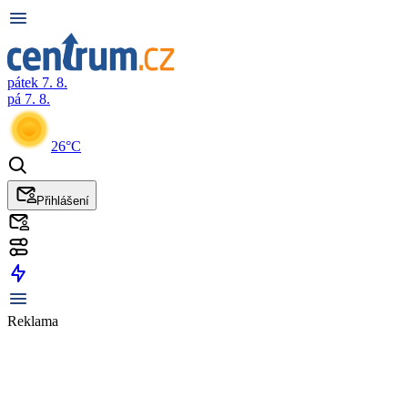
pátek 7. 8.
pá 7. 8.
26°C
Přihlášení
Reklama