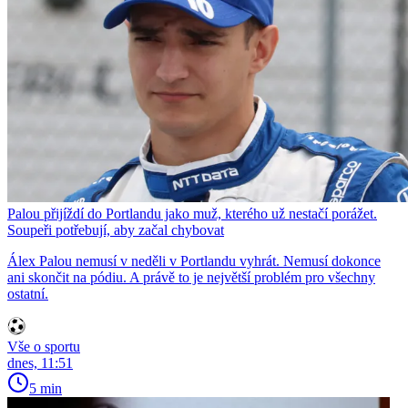
Palou přijíždí do Portlandu jako muž, kterého už nestačí porážet.
Soupeři potřebují, aby začal chybovat
Álex Palou nemusí v neděli v Portlandu vyhrát. Nemusí dokonce
ani skončit na pódiu. A právě to je největší problém pro všechny
ostatní.
Vše o sportu
dnes, 11:51
5 min