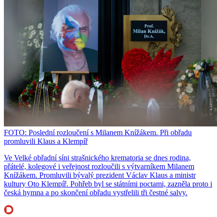
FOTO: Poslední rozloučení s Milanem Knížákem. Při obřadu
promluvili Klaus a Klempíř
Ve Velké obřadní síni strašnického krematoria se dnes rodina,
přátelé, kolegové i veřejnost rozloučili s výtvarníkem Milanem
Knížákem. Promluvili bývalý prezident Václav Klaus a ministr
kultury Oto Klempíř. Pohřeb byl se státními poctami, zazněla proto i
česká hymna a po skončení obřadu vystřelili tři čestné salvy.