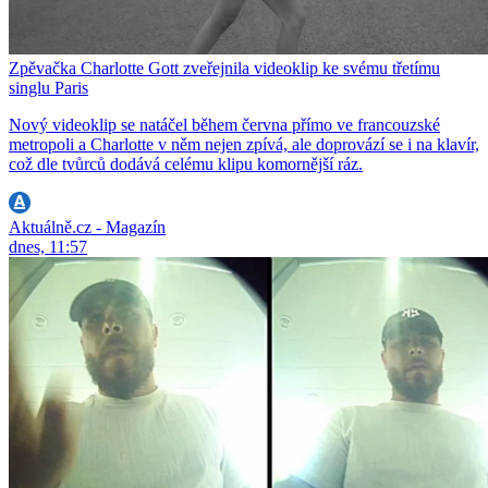
Zpěvačka Charlotte Gott zveřejnila videoklip ke svému třetímu
singlu Paris
Nový videoklip se natáčel během června přímo ve francouzské
metropoli a Charlotte v něm nejen zpívá, ale doprovází se i na klavír,
což dle tvůrců dodává celému klipu komornější ráz.
Aktuálně.cz - Magazín
dnes, 11:57