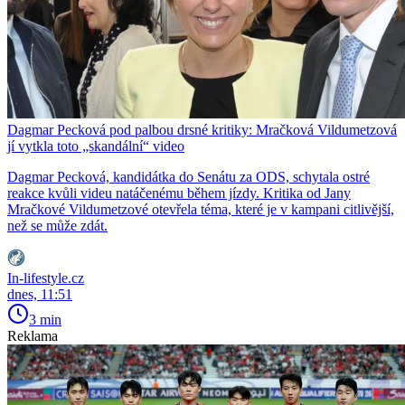
Dagmar Pecková pod palbou drsné kritiky: Mračková Vildumetzová
jí vytkla toto „skandální“ video
Dagmar Pecková, kandidátka do Senátu za ODS, schytala ostré
reakce kvůli videu natáčenému během jízdy. Kritika od Jany
Mračkové Vildumetzové otevřela téma, které je v kampani citlivější,
než se může zdát.
In-lifestyle.cz
dnes, 11:51
3 min
Reklama