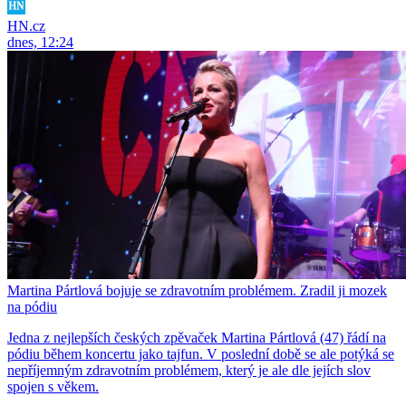
HN.cz
dnes, 12:24
Martina Pártlová bojuje se zdravotním problémem. Zradil ji mozek
na pódiu
Jedna z nejlepších českých zpěvaček Martina Pártlová (47) řádí na
pódiu během koncertu jako tajfun. V poslední době se ale potýká se
nepříjemným zdravotním problémem, který je ale dle jejích slov
spojen s věkem.