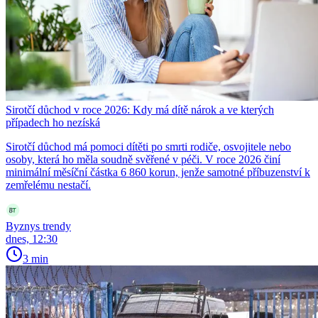
Sirotčí důchod v roce 2026: Kdy má dítě nárok a ve kterých
případech ho nezíská
Sirotčí důchod má pomoci dítěti po smrti rodiče, osvojitele nebo
osoby, která ho měla soudně svěřené v péči. V roce 2026 činí
minimální měsíční částka 6 860 korun, jenže samotné příbuzenství k
zemřelému nestačí.
Byznys trendy
dnes, 12:30
3 min