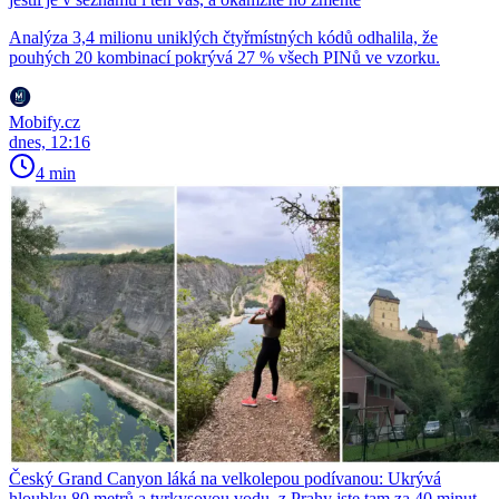
Analýza 3,4 milionu uniklých čtyřmístných kódů odhalila, že
pouhých 20 kombinací pokrývá 27 % všech PINů ve vzorku.
Mobify.cz
dnes, 12:16
4 min
Český Grand Canyon láká na velkolepou podívanou: Ukrývá
hloubku 80 metrů a tyrkysovou vodu, z Prahy jste tam za 40 minut