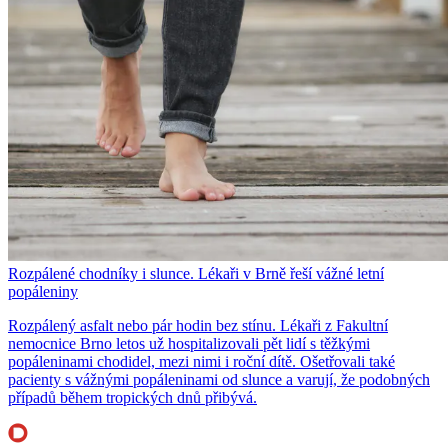
Rozpálené chodníky i slunce. Lékaři v Brně řeší vážné letní
popáleniny
Rozpálený asfalt nebo pár hodin bez stínu. Lékaři z Fakultní
nemocnice Brno letos už hospitalizovali pět lidí s těžkými
popáleninami chodidel, mezi nimi i roční dítě. Ošetřovali také
pacienty s vážnými popáleninami od slunce a varují, že podobných
případů během tropických dnů přibývá.