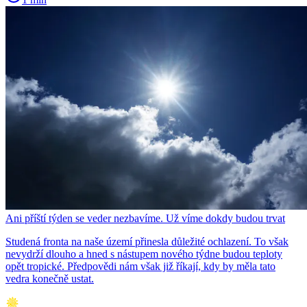
Ani příští týden se veder nezbavíme. Už víme dokdy budou trvat
Studená fronta na naše území přinesla důležité ochlazení. To však
nevydrží dlouho a hned s nástupem nového týdne budou teploty
opět tropické. Předpovědi nám však již říkají, kdy by měla tato
vedra konečně ustat.