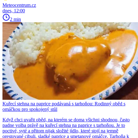
Meteocentrum.cz
dnes, 12:00
2 min
Kuřecí stehna na paprice podávaná s tarhoňou: Rodinný oběd s
omáčkou pro spokojený stůl
Když chci uvařit oběd, na kterém se doma všichni shodnou, často
padne volba právě na kuřecí stehna na paprice s tarhoňou. Je to
poctivé, syté a přitom nijak složité jídlo, které stojí na jemně
orestované cibuli, sladké paprice a smetanové omáčce. Tarhoňa k