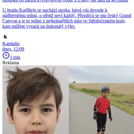
U hradu Karlštejn se nachází stezka, která vás dovede k
nádhernému místu, o němž neví každý. Přezdívá se mu český Grand
Canyon a je to jedno z nejkrásnějších míst ve Středočeském kraji,
kam můžete vyrazit na dokonalý výlet.
Kapitalio
dnes, 12:09
3 min
Reklama