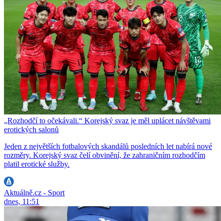
„Rozhodčí to očekávali.“ Korejský svaz je měl uplácet návštěvami
erotických salonů
Jeden z největších fotbalových skandálů posledních let nabírá nové
rozměry. Korejský svaz čelí obvinění, že zahraničním rozhodčím
platil erotické služby.
Aktuálně.cz - Sport
dnes, 11:51