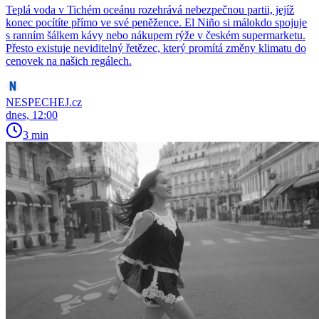
Teplá voda v Tichém oceánu rozehrává nebezpečnou partii, jejíž
konec pocítíte přímo ve své peněžence. El Niño si málokdo spojuje
s ranním šálkem kávy nebo nákupem rýže v českém supermarketu.
Přesto existuje neviditelný řetězec, který promítá změny klimatu do
cenovek na našich regálech.
NESPECHEJ.cz
dnes, 12:00
3 min