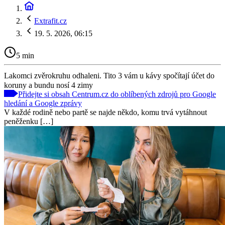
Extrafit.cz
19. 5. 2026, 06:15
5 min
Lakomci zvěrokruhu odhaleni. Tito 3 vám u kávy spočítají účet do
koruny a bundu nosí 4 zimy
Přidejte si obsah Centrum.cz do oblíbených zdrojů pro Google
hledání a Google zprávy
V každé rodině nebo partě se najde někdo, komu trvá vytáhnout
peněženku […]