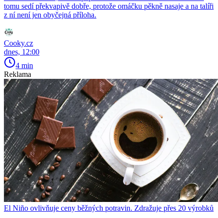
tomu sedí překvapivě dobře, protože omáčku pěkně nasaje a na talíři
z ní není jen obyčejná příloha.
Cooky.cz
dnes, 12:00
4 min
Reklama
El Niño ovlivňuje ceny běžných potravin. Zdražuje přes 20 výrobků