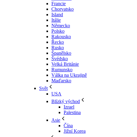
Francie
Chorvatsko
Island
Itálie
Německo
Polsko
Rakousko
Řecko
Rusko
Španělsko
Švédsko
Velká Británie
Rumunsko
Válka na Ukrajině
Maďarsko
Svět
USA
Blízký východ
Izrael
Palestina
Asie
Čína
Jižní Korea