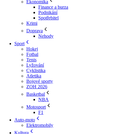
Ekonomika
Finance a burza
Podnikání
Spotřebitel
Krimi
Doprava
Nehody
Sport
Hokej
Fotbal
Tenis
Lyžování
Cyklistika
Atletika
Bojové sporty
ZOH 2026
Basketbal
NBA
Motosport
F1
Auto-moto
Elektromobily
Kultura