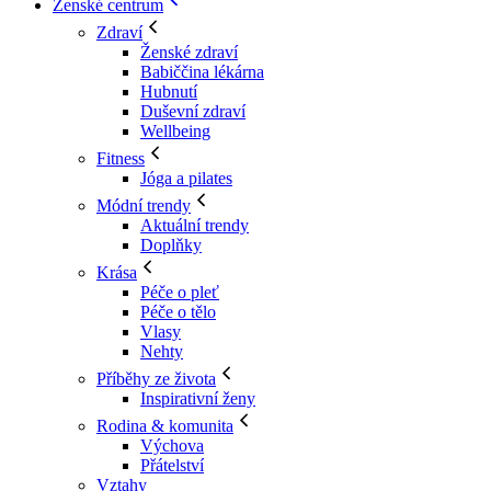
Ženské centrum
Zdraví
Ženské zdraví
Babiččina lékárna
Hubnutí
Duševní zdraví
Wellbeing
Fitness
Jóga a pilates
Módní trendy
Aktuální trendy
Doplňky
Krása
Péče o pleť
Péče o tělo
Vlasy
Nehty
Příběhy ze života
Inspirativní ženy
Rodina & komunita
Výchova
Přátelství
Vztahy