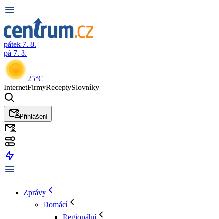
pátek 7. 8.
pá 7. 8.
25°C
Internet
Firmy
Recepty
Slovníky
Přihlášení
Zprávy
Domácí
Regionální