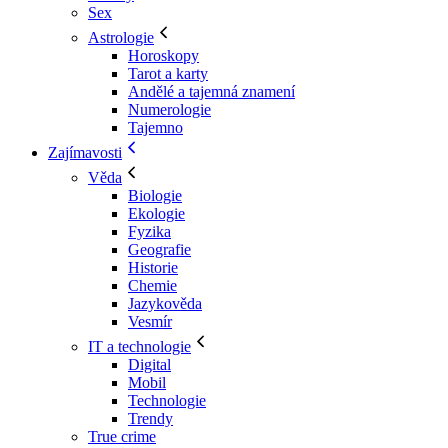
Sex
Astrologie
Horoskopy
Tarot a karty
Andělé a tajemná znamení
Numerologie
Tajemno
Zajímavosti
Věda
Biologie
Ekologie
Fyzika
Geografie
Historie
Chemie
Jazykověda
Vesmír
IT a technologie
Digital
Mobil
Technologie
Trendy
True crime