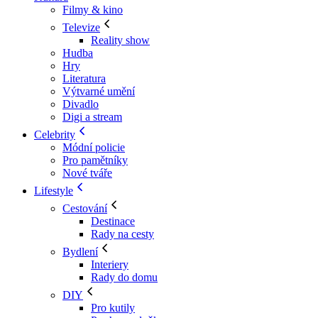
Filmy & kino
Televize
Reality show
Hudba
Hry
Literatura
Výtvarné umění
Divadlo
Digi a stream
Celebrity
Módní policie
Pro pamětníky
Nové tváře
Lifestyle
Cestování
Destinace
Rady na cesty
Bydlení
Interiery
Rady do domu
DIY
Pro kutily