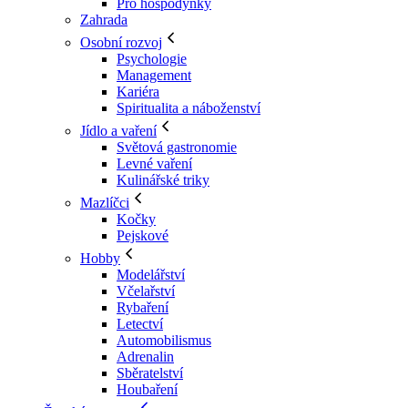
Pro hospodyňky
Zahrada
Osobní rozvoj
Psychologie
Management
Kariéra
Spiritualita a náboženství
Jídlo a vaření
Světová gastronomie
Levné vaření
Kulinářské triky
Mazlíčci
Kočky
Pejskové
Hobby
Modelářství
Včelařství
Rybaření
Letectví
Automobilismus
Adrenalin
Sběratelství
Houbaření