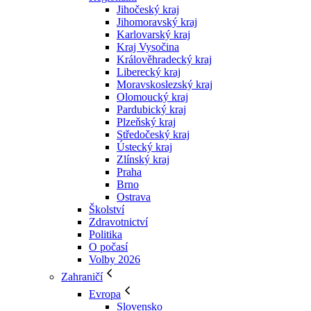
Jihočeský kraj
Jihomoravský kraj
Karlovarský kraj
Kraj Vysočina
Králověhradecký kraj
Liberecký kraj
Moravskoslezský kraj
Olomoucký kraj
Pardubický kraj
Plzeňský kraj
Středočeský kraj
Ústecký kraj
Zlínský kraj
Praha
Brno
Ostrava
Školství
Zdravotnictví
Politika
O počasí
Volby 2026
Zahraničí
Evropa
Slovensko