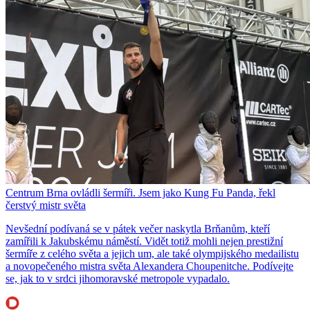
Centrum Brna ovládli šermíři. Jsem jako Kung Fu Panda, řekl
čerstvý mistr světa
Nevšední podívaná se v pátek večer naskytla Brňanům, kteří
zamířili k Jakubskému náměstí. Vidět totiž mohli nejen prestižní
šermíře z celého světa a jejich um, ale také olympijského medailistu
a novopečeného mistra světa Alexandera Choupenitche. Podívejte
se, jak to v srdci jihomoravské metropole vypadalo.