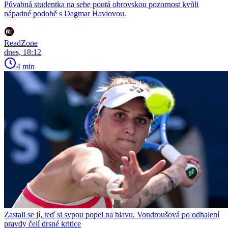
Půvabná studentka na sebe poutá obrovskou pozornost kvůli
nápadné podobě s Dagmar Havlovou.
ReadZone
dnes, 18:12
4 min
Zastali se jí, teď si sypou popel na hlavu. Vondroušová po odhalení
pravdy čelí drsné kritice