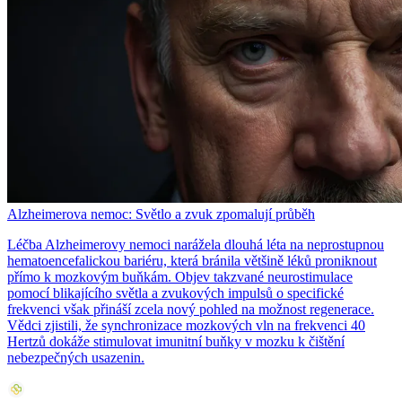
Alzheimerova nemoc: Světlo a zvuk zpomalují průběh
Léčba Alzheimerovy nemoci narážela dlouhá léta na neprostupnou
hematoencefalickou bariéru, která bránila většině léků proniknout
přímo k mozkovým buňkám. Objev takzvané neurostimulace
pomocí blikajícího světla a zvukových impulsů o specifické
frekvenci však přináší zcela nový pohled na možnost regenerace.
Vědci zjistili, že synchronizace mozkových vln na frekvenci 40
Hertzů dokáže stimulovat imunitní buňky v mozku k čištění
nebezpečných usazenin.