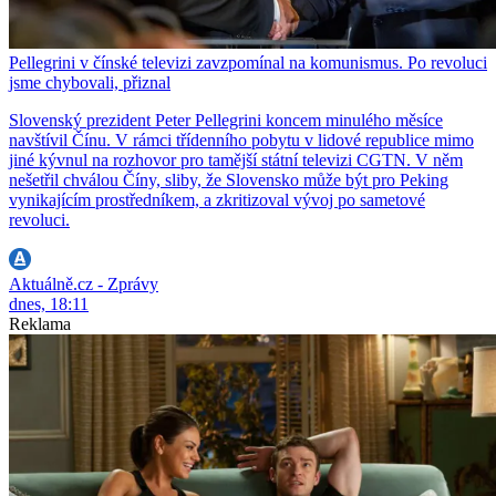
Pellegrini v čínské televizi zavzpomínal na komunismus. Po revoluci
jsme chybovali, přiznal
Slovenský prezident Peter Pellegrini koncem minulého měsíce
navštívil Čínu. V rámci třídenního pobytu v lidové republice mimo
jiné kývnul na rozhovor pro tamější státní televizi CGTN. V něm
nešetřil chválou Číny, sliby, že Slovensko může být pro Peking
vynikajícím prostředníkem, a zkritizoval vývoj po sametové
revoluci.
Aktuálně.cz - Zprávy
dnes, 18:11
Reklama