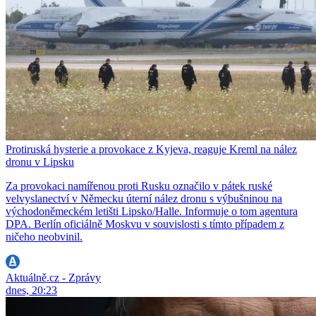
Protiruská hysterie a provokace z Kyjeva, reaguje Kreml na nález
dronu v Lipsku
Za provokaci namířenou proti Rusku označilo v pátek ruské
velvyslanectví v Německu úterní nález dronu s výbušninou na
východoněmeckém letišti Lipsko/Halle. Informuje o tom agentura
DPA. Berlín oficiálně Moskvu v souvislosti s tímto případem z
ničeho neobvinil.
Aktuálně.cz - Zprávy
dnes, 20:23