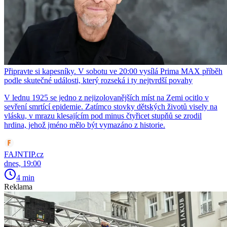
Připravte si kapesníky. V sobotu ve 20:00 vysílá Prima MAX příběh
podle skutečné události, který rozseká i ty nejtvrdší povahy
V lednu 1925 se jedno z nejizolovanějších míst na Zemi ocitlo v
sevření smrtící epidemie. Zatímco stovky dětských životů visely na
vlásku, v mrazu klesajícím pod minus čtyřicet stupňů se zrodil
hrdina, jehož jméno mělo být vymazáno z historie.
FAJNTIP.cz
dnes, 19:00
4 min
Reklama