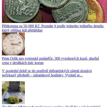
Pětikoruna za 50 000 Kč. Poznáte ji podle jednoho jediného detailu,
který většina lidí přehlédne
Prim Orlík pro vojenské potápěče: 300 vyrobených kusů, dnešní
cena v desítkách tisíc korun
V poslední době se do popředí sběratelských zájmů dostává
nečekaný předmět – náramkové hodinky. Vyplatí se...