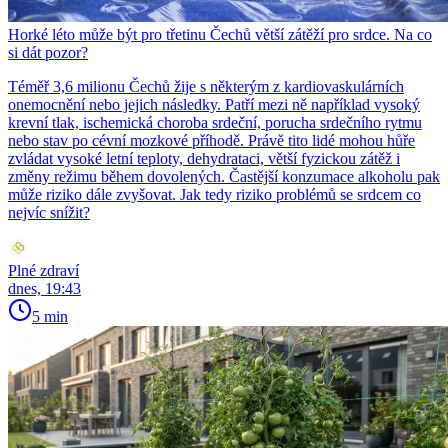
Horké léto může být pro třetinu Čechů větší zátěží pro srdce. Na co
si dát pozor?
Téměř 3,6 milionu Čechů žije s některým z kardiovaskulárních
onemocnění nebo jejich následky. Patří mezi ně například vysoký
krevní tlak, ischemická choroba srdeční, porucha srdečního rytmu
nebo stav po cévní mozkové příhodě. Právě tito lidé mohou hůře
zvládat vysoké letní teploty, dehydrataci, větší fyzickou zátěž i
změny režimu během dovolených. Častější konzumace alkoholu pak
může riziko dále zvyšovat. Jak tedy riziko problémů se srdcem co
nejvíc snížit?
Plné zdraví
dnes, 19:43
5 min