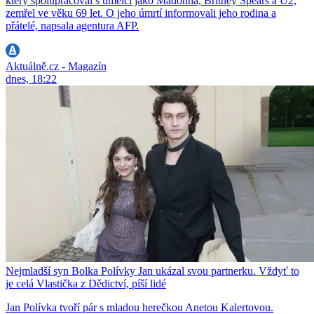
který spolupracoval s umělci jako Madonna, Britney Spears a U2,
zemřel ve věku 69 let. O jeho úmrtí informovali jeho rodina a
přátelé, napsala agentura AFP.
Aktuálně.cz - Magazín
dnes, 18:22
Nejmladší syn Bolka Polívky Jan ukázal svou partnerku. Vždyť to
je celá Vlastička z Dědictví, píší lidé
Jan Polívka tvoří pár s mladou herečkou Anetou Kalertovou.