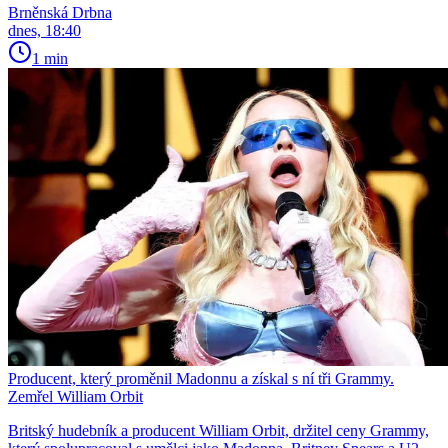
Brněnská Drbna
dnes, 18:40
1 min
Producent, který proměnil Madonnu a získal s ní tři Grammy.
Zemřel William Orbit
Britský hudebník a producent William Orbit, držitel ceny Grammy,