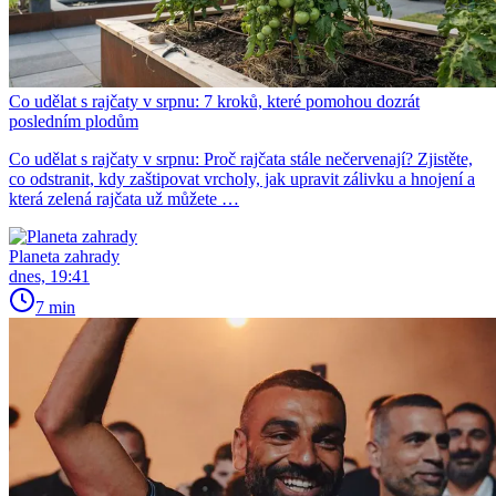
Co udělat s rajčaty v srpnu: 7 kroků, které pomohou dozrát
posledním plodům
Co udělat s rajčaty v srpnu: Proč rajčata stále nečervenají? Zjistěte,
co odstranit, kdy zaštipovat vrcholy, jak upravit zálivku a hnojení a
která zelená rajčata už můžete …
Planeta zahrady
dnes, 19:41
7 min