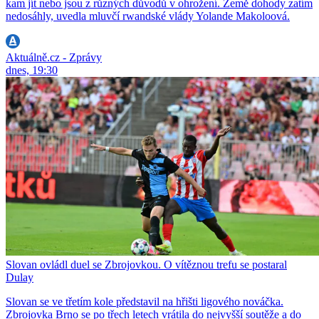
kam jít nebo jsou z různých důvodů v ohrožení. Země dohody zatím
nedosáhly, uvedla mluvčí rwandské vlády Yolande Makoloová.
Aktuálně.cz - Zprávy
dnes, 19:30
Slovan ovládl duel se Zbrojovkou. O vítěznou trefu se postaral
Dulay
Slovan se ve třetím kole představil na hřišti ligového nováčka.
Zbrojovka Brno se po třech letech vrátila do nejvyšší soutěže a do