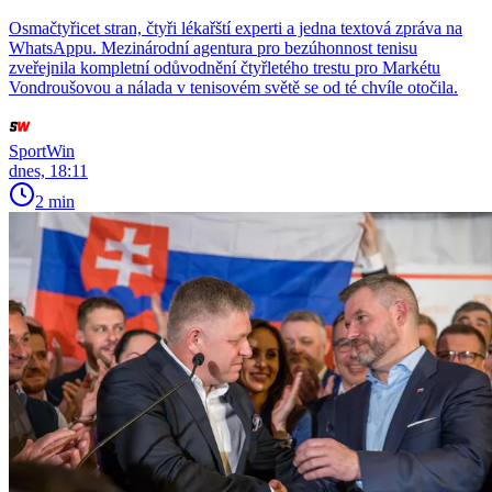
Osmačtyřicet stran, čtyři lékařští experti a jedna textová zpráva na
WhatsAppu. Mezinárodní agentura pro bezúhonnost tenisu
zveřejnila kompletní odůvodnění čtyřletého trestu pro Markétu
Vondroušovou a nálada v tenisovém světě se od té chvíle otočila.
SportWin
dnes, 18:11
2 min