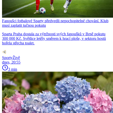
Fanoušci fotbalové Sparty předvedli nepochopitelné chování. Klub
musí zaplatit tučnou pokutu
Sparta Praha dostala za výtržnosti svých fanoušků v Brně pokutu
300 000 Kč. Světlice letěly směrem k hrací ploše, v sektoru hostů
hořela střecha toalet.
SportyŽivě
dnes, 20:55
3 min