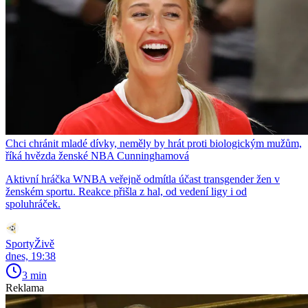
Chci chránit mladé dívky, neměly by hrát proti biologickým mužům,
říká hvězda ženské NBA Cunninghamová
Aktivní hráčka WNBA veřejně odmítla účast transgender žen v
ženském sportu. Reakce přišla z hal, od vedení ligy i od
spoluhráček.
SportyŽivě
dnes, 19:38
3 min
Reklama