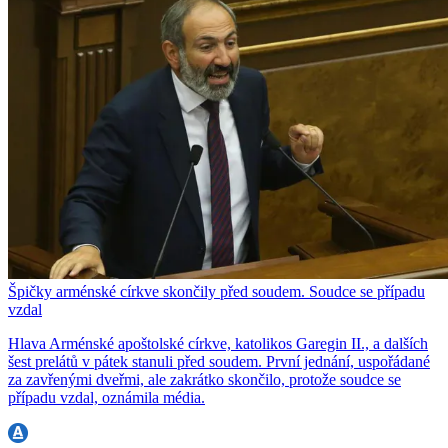
Špičky arménské církve skončily před soudem. Soudce se případu
vzdal
Hlava Arménské apoštolské církve, katolikos Garegin II., a dalších
šest prelátů v pátek stanuli před soudem. První jednání, uspořádané
za zavřenými dveřmi, ale zakrátko skončilo, protože soudce se
případu vzdal, oznámila média.