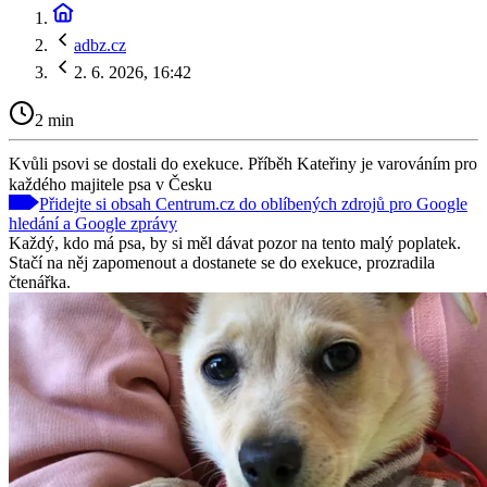
adbz.cz
2. 6. 2026, 16:42
2 min
Kvůli psovi se dostali do exekuce. Příběh Kateřiny je varováním pro
každého majitele psa v Česku
Přidejte si obsah Centrum.cz do oblíbených zdrojů pro Google
hledání a Google zprávy
Každý, kdo má psa, by si měl dávat pozor na tento malý poplatek.
Stačí na něj zapomenout a dostanete se do exekuce, prozradila
čtenářka.