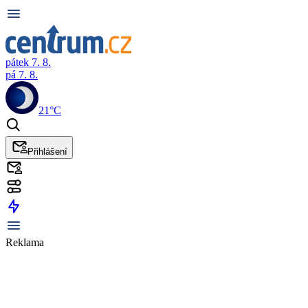
pátek 7. 8.
pá 7. 8.
21°C
Přihlášení
Reklama