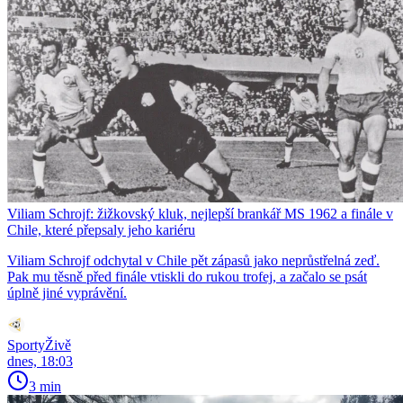
Viliam Schrojf: žižkovský kluk, nejlepší brankář MS 1962 a finále v
Chile, které přepsaly jeho kariéru
Viliam Schrojf odchytal v Chile pět zápasů jako neprůstřelná zeď.
Pak mu těsně před finále vtiskli do rukou trofej, a začalo se psát
úplně jiné vyprávění.
SportyŽivě
dnes, 18:03
3 min