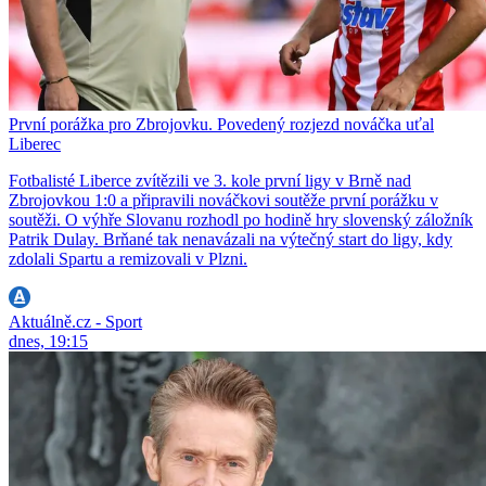
První porážka pro Zbrojovku. Povedený rozjezd nováčka uťal
Liberec
Fotbalisté Liberce zvítězili ve 3. kole první ligy v Brně nad
Zbrojovkou 1:0 a připravili nováčkovi soutěže první porážku v
soutěži. O výhře Slovanu rozhodl po hodině hry slovenský záložník
Patrik Dulay. Brňané tak nenavázali na výtečný start do ligy, kdy
zdolali Spartu a remizovali v Plzni.
Aktuálně.cz - Sport
dnes, 19:15