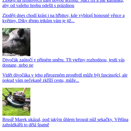
Zloději na hřbitovech mají novou sezónu. Stačí fix a pár kamínků,
aby od vašeho hrobu odešli s prázdnou
Zloději dnes chodí krást i na hřbitov, kde vybírají honosné věnce a
květiny. Díky těmto trikům vám je již...
Divočák zaútočí v přímém směru. Tři vteřiny rozhodnou, jestli vás
dostane, nebo ne
Vidět divočáka v jeho přirozeném prostředí může být fascinující, ale
pokud vám nečekaně zkříží cestu, může...
Brusíř Marek ukázal, pod jakým úhlem brousit nůž sekačky. Většina
zahrádkářů to dělá špatně