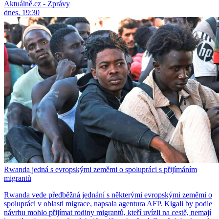
Aktuálně.cz - Zprávy
dnes, 19:30
Rwanda jedná s evropskými zeměmi o spolupráci s přijímáním
migrantů
Rwanda vede předběžná jednání s některými evropskými zeměmi o
spolupráci v oblasti migrace, napsala agentura AFP. Kigali by podle
návrhu mohlo přijímat rodiny migrantů, kteří uvízli na cestě, nemají