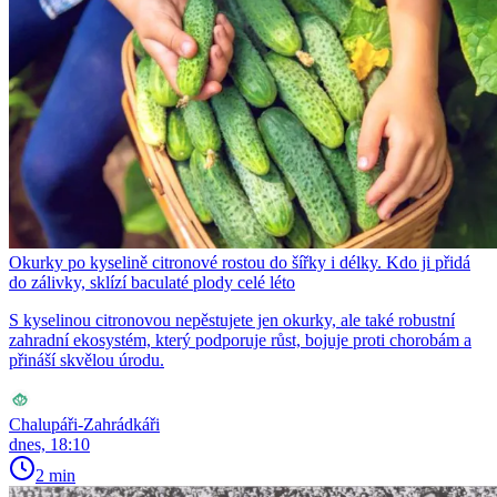
Okurky po kyselině citronové rostou do šířky i délky. Kdo ji přidá
do zálivky, sklízí baculaté plody celé léto
S kyselinou citronovou nepěstujete jen okurky, ale také robustní
zahradní ekosystém, který podporuje růst, bojuje proti chorobám a
přináší skvělou úrodu.
Chalupáři-Zahrádkáři
dnes, 18:10
2 min