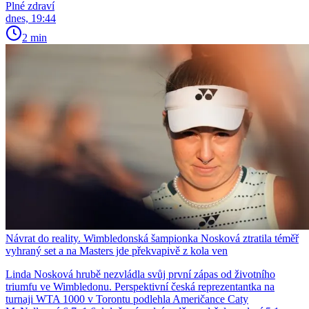
Plné zdraví
dnes, 19:44
2 min
Návrat do reality. Wimbledonská šampionka Nosková ztratila téměř
vyhraný set a na Masters jde překvapivě z kola ven
Linda Nosková hrubě nezvládla svůj první zápas od životního
triumfu ve Wimbledonu. Perspektivní česká reprezentantka na
turnaji WTA 1000 v Torontu podlehla Američance Caty