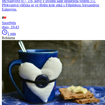
McNallyové 6:7, 1:6, když v úvodní sadě neudržela vedení 5:1.
Překvapivá vítězka se ve třetím kole utká s Filipínkou Alexandrou
Ealaovou.
SportWin
dnes, 19:43
1 min
Reklama