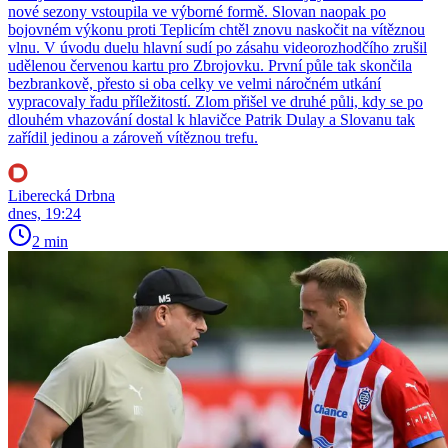
nové sezony vstoupila ve výborné formě. Slovan naopak po
bojovném výkonu proti Teplicím chtěl znovu naskočit na vítěznou
vlnu. V úvodu duelu hlavní sudí po zásahu videorozhodčího zrušil
udělenou červenou kartu pro Zbrojovku. První půle tak skončila
bezbrankově, přesto si oba celky ve velmi náročném utkání
vypracovaly řadu příležitostí. Zlom přišel ve druhé půli, kdy se po
dlouhém vhazování dostal k hlavičce Patrik Dulay a Slovanu tak
zařídil jedinou a zároveň vítěznou trefu.
Liberecká Drbna
dnes, 19:24
2 min