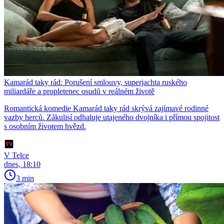
Kamarád taky rád: Porušení smlouvy, superjachta ruského
miliardáře a propletenec osudů v reálném životě
Romantická komedie Kamarád taky rád skrývá zajímavé rodinné
vazby herců. Zákulisí odhaluje utajeného dvojníka i přímou spojitost
s osobním životem hvězd.
V Telce
dnes, 18:10
3 min