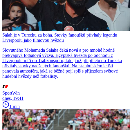
Salah je v Turecku za boha. Stovky fanoušků přivítaly legendu
Liverpoolu jako filmovou hvězdu
Slovutného Mohameda Salaha čeká nová a pro mnohé hodně
překvapivá fotbalová výzva. Egyptská hvězda po odchodu z
Liverpoolu míří do Trabzonsporu, kde ji už při příletu do Turecka
přivítaly stovky nadšených fanoušků. Na istanbulském letišti
panovala atmosféra, jaká se běžně pojí spíš s příjezdem světové
hudební hvězdy než fotbalisty.
SportWin
dnes, 19:41
1 min