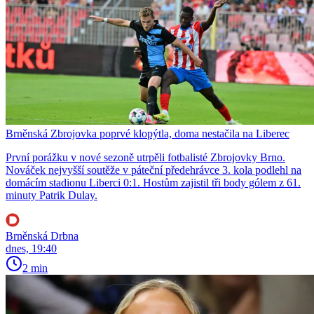
Brněnská Zbrojovka poprvé klopýtla, doma nestačila na Liberec
První porážku v nové sezoně utrpěli fotbalisté Zbrojovky Brno.
Nováček nejvyšší soutěže v páteční předehrávce 3. kola podlehl na
domácím stadionu Liberci 0:1. Hostům zajistil tři body gólem z 61.
minuty Patrik Dulay.
Brněnská Drbna
dnes, 19:40
2 min