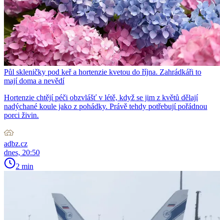
Půl skleničky pod keř a hortenzie kvetou do října. Zahrádkáři to
mají doma a nevědí
Hortenzie chtějí péči obzvlášť v létě, když se jim z květů dělají
nadýchané koule jako z pohádky. Právě tehdy potřebují pořádnou
porci živin.
adbz.cz
dnes, 20:50
2 min