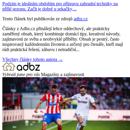
Podzim je ideálním obdobím pro přípravu zahradní techniky na
příští sezonu. Začít je dobré u sekačky,...
Tento článek byl publikován ze zdrojů
adbz.cz
Články z Adbz.cz přinášejí lehce oddechový, ale prakticky
zaměřený obsah, který kombinuje domácí tipy, kreativní návody,
zajímavosti ze světa a neobvyklé příběhy. Obsah je pestrý, často
inspirovaný každodenním životem a určený pro čtenáře, kteří mají
rádi praktická řešení, zábavu i netradiční...
Všechny články tohoto autora →
Vybrali jsme pro vás
Magazíny a zajímavosti